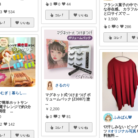
0
0
44
4
フランス菓子の中で
な存在感。 カラフ
3
534
と口サイズで
...
コレ
いいね
￥
3,500
レ
いいね
0
0
286
コレ
さるのり
つむぎ｜暮らしを少し豊かに
マグネット式つけまつげ ボ
リュームパック [Z3087] 塗
で簡単ホットサン
...
電子レンジで約3分
￥
2,200
単調理
...
0
2
81
0
ふみぱん🐼
2
142
👕汗しみない ビッグ
コレ
いいね
ツ
#オリジナル写真
料無料
...
レ
いいね