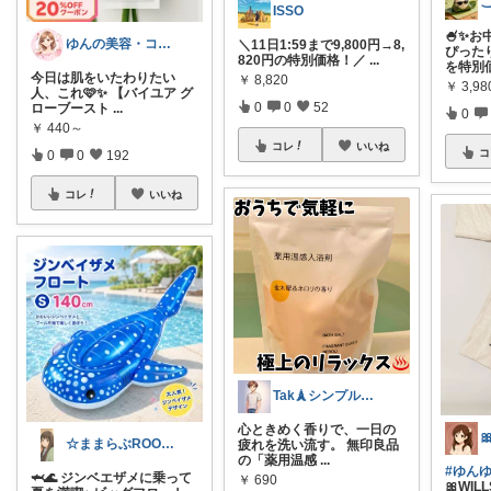
ISSO
🍧✨
ゆんの美容・コスメまとめ部屋
＼11日1:59まで9,800円→8,
ぴった
820円の特別価格！／
...
を特別
今日は肌をいたわりたい
￥
8,820
￥
3,9
人、これ🩷✨ 【バイユア グ
0
0
52
ローブースト
...
0
￥
440～
コレ
いいね
コ
0
0
192
コレ
いいね
Tak🗼シンプルで健康的な暮らし
心ときめく香りで、一日の

☆ままらぶROOM🎀🫧初めまして☆
疲れを洗い流す。 無印良品
の「薬用温感
...
#ゆんゆ
🦈🌊 ジンベエザメに乗って
￥
690
🎀WIL