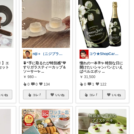
niji＋（ニジプラス）感謝しています
コウ★ShopCarefulBuyer
！】エ
🍵“手に取るたび特別感”💛
憧れの一本🥂✨ 特別な日に
セット
すりガラスティーカップ＆
開けたいシャンパンといえ
ソーサー✨
...
ばベルエポッ
...
￥
980～
￥
31,500
0
0
134
0
1
122
いいね
コレ
いいね
コレ
いいね