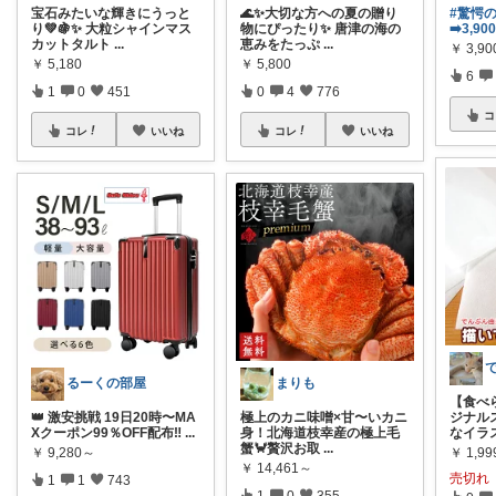
宝石みたいな輝きにうっと
🌊✨大切な方への夏の贈り
#驚愕の2
り💚🍇✨ 大粒シャインマス
物にぴったり✨ 唐津の海の
➡️3,90
カットタルト
...
恵みをたっぷ
...
￥
3,90
￥
5,180
￥
5,800
6
1
0
451
0
4
776
コ
コレ
いいね
コレ
いいね
るーくの部屋
まりも
【食べ
👑 激安挑戦 19日20時〜MA
極上のカニ味噌×甘〜いカニ
ジナル
Xクーポン99％OFF配布‼️
...
身！北海道枝幸産の極上毛
なイラ
蟹🦀贅沢お取
...
￥
9,280～
￥
1,99
￥
14,461～
売切れ
1
1
743
1
0
355