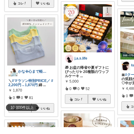
コレ
いいね
j.a.s.life
🎁 お盆の帰省や夏ギフトに
かな𖧷心まで軽くなる暮らしの記録🌿
ぴったり✨ 20種類のワッフ
🎀
#クー
ルケーキ
...
の笑顔
＼
#マラソン特別PRICE／
#
￥
5,000
♡中が
2,200円→1,870円
綿
...
￥
4,48
0
0
52
￥
1,870
0
0
0
81
コレ
いいね
コ
10,000
件
以上
コレ
いいね