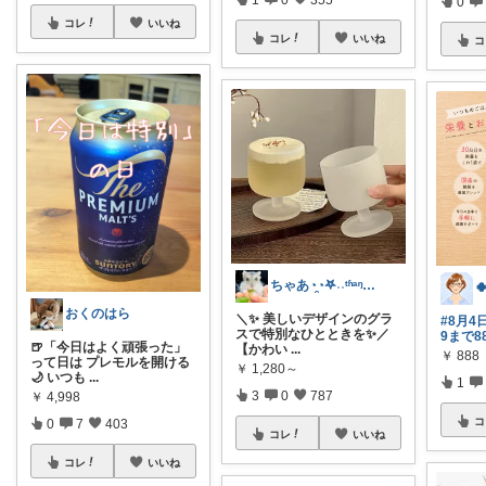
0
コレ
いいね
コレ
いいね
コ
ちゃあ◔̯◔‪𖤐˒˒ᵗʱᵃᵑᵏᵧₒᵤ
おくのはら
＼✨ 美しいデザインのグラ
#8月4日
スで特別なひとときを✨／
9まで8
🍺「今日はよく頑張った」
【かわい
...
￥
888
って日は プレモルを開ける
￥
1,280～
🌙 いつも
...
1
3
0
787
￥
4,998
コ
0
7
403
コレ
いいね
コレ
いいね