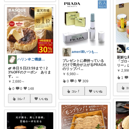
ameriꕤいつもありがとう
新鮮な
ハリン＠ご機嫌な暮らし💕
プレゼントに🎁持っている
「ゴロ
だけで気分が上がるPRADA
リー」
🌿 本日５日23:59まで！2
のリップバ
...
￥
2,99
3%OFFのクーポン ありま
￥
6,980～
す。
...
1
0
0
309
￥
2,680～
コ
0
0
148
コレ
いいね
コレ
いいね