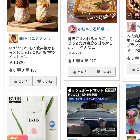
ゆちゃまる⌇ 0歳ベビーとママ楽グッズ
☆☆満
niji＋（ニジプラス）感謝しています
育児に追われる日々に、ち
栗りん
ょっとだけ自分を甘やかし
ブラン
たい！ そんな
...
✨🥤🤍“いつもの飲み物がも
￥
5,28
っとおしゃれに見える”💛ツ
￥
4,270
イストタン
...
0
1
0
277
￥
1,180～
コ
0
0
167
コレ
いいね
コレ
いいね