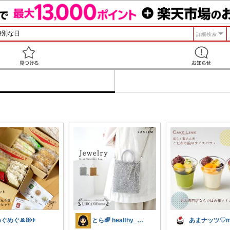
詳細検索
見つける
めぐめぐꔛꕤ✈︎
とら🌈 healthy_simple