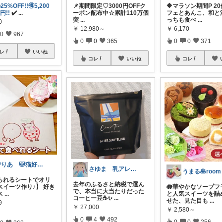
5%OFF!!🉐5,200
📌期間限定♡ 3000円OFFク
🔶マラソン期間P 2
0円!!
✔️
...
ーポン配布中☆累計110万個
フェとあんこ、和と
突
...
っちも食べ
...
0
￥
12,980～
￥
6,170
0
967
0
0
365
0
0
371
レ
いいね
コレ
いいね
コレ
でりあ 🐱猫好きのグルメ
さゆま 乳アレっ子ママ｜知育×子育てグッ
うまる🥞room
られるシートでオリ
去年のふるさと納税で選ん
スイーツ作り♪】 好き
🪷華やかなソープフ
で、本当に大当たりだった
ス
...
と人気スイーツを詰
コーヒー豆☕✨
...
せた、見た目も
...
9
￥
27,000
￥
2,580～
0
4
492
0
0
256