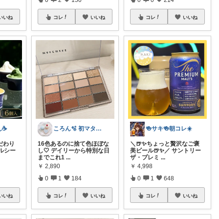
いいね
コレ
いいね
コレ
いいね
☕️
ころん🫧 初マタ×かわいい暮らし
🍻サキ🍻朝コレ☀️
だわり
16色あるのに捨て色ほぼな
＼🍺✨ちょっと贅沢なご褒
ルシー
し🤍 デイリーから特別な日
美ビール🍺✨／ サントリー
までこれ1
...
ザ・プレミ
...
￥
2,890
￥
4,998
0
1
184
0
1
648
いいね
コレ
いいね
コレ
いいね