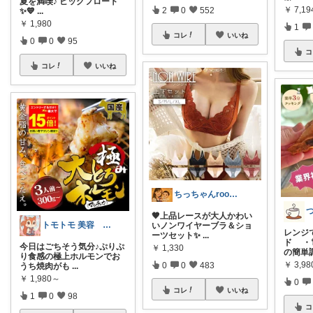
夏を満喫♪ ビッグフロート
￥
7,19
2
0
552
✨💙
...
￥
1,980
1
コレ
いいね
0
0
95
コ
コレ
いいね
ちっちゃんroom@toki*kura
🤎上品レースが大人かわい
トモトモ 美容 食品 子育てルーム
いノンワイヤーブラ＆ショ
レンジ
ーツセット✨
...
ド ・
今日はごちそう気分♪ぷりぷ
￥
1,330
の簡
り食感の極上ホルモンでお
￥
3,98
0
0
483
うち焼肉がも
...
￥
1,980～
0
コレ
いいね
1
0
98
コ