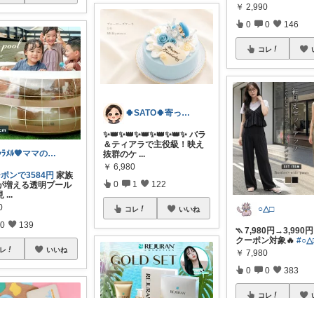
￥
2,990
0
0
146
コレ
🍀SATO🍀寄って、見てらっしゃい！
​✨👑✨👑✨👑✨👑✨👑✨ バラ
＆ティアラで主役級！映え
ｷｬﾗﾒﾙ🧡ママのかわいい×ラク育児✼
抜群のケ
...
￥
6,980
ポンで3584円
家族
0
1
122
が増える透明プール
見
...
0
○△□
コレ
いいね
0
139
⳹ 7,980円→3,990
クーポン対象🔥
#○△
レ
いいね
￥
7,980
0
0
383
コレ