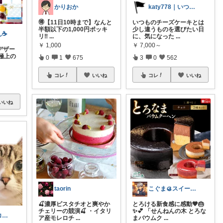
かりおか
katy778｜いつも有難うございます✨
🉐【11日10時まで】なんと
いつものチーズケーキとは
半額以下の1,000円ポッキ
少し違うものを選びたい日
☕️
リ‼️
...
に、気になった
...
￥
1,000
￥
7,000～
デザー
極上の
0
1
675
3
0
562
コレ
いいね
コレ
いいね
いいね
taorin
こぐま🥮スイーツ大好き😍
🍒濃厚ピスタチオと爽やか
とろける新食感に感動🤎🎂
チェリーの競演🍒 ・イタリ
✨💕 「せんねんの木 とろな
ふく👒贈り物コンシェルジュ
ア産モレロチ
...
まバウムク
...