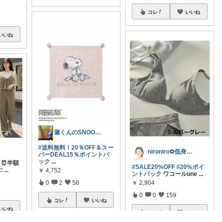
コレ
いいね
いいね
蓮くんのSNOOPYおすすめROOM
#送料無料！20％OFF＆スー
nironiro✿低身長✧敏感肌*
パーDEAL15％ポイントバ
ック
...
円 ⏰半額
#SALE20%OFF
#20%ポイ
□
...
￥
4,752
ントバック
ワコールune
...
0
2
58
￥
2,904
0
0
159
コレ
いいね
いいね
コレ
いいね