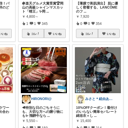
0倍！パ
🍇楽天グルメ大賞受賞🏆岡
【薄膜で美肌演出】 肌に優
洋のど
山の高級シャインマスカッ
しく密着する、LANCÔME
ト「晴王」✨岡
...
のフ
...
￥
4,800～
￥
7,920
1
1
345
0
0
354
いいね
コレ
いいね
コレ
いいね
HIRONORI@
みさと＊経由ありがとうございます🧡
ラワー
🥩特別な日のごちそうに
10%OFFクーポン！着付け
め合わ
も、大切な方への贈り物に
のいらない簡単セパレート
も✨ 飛騨牛なら
...
綿浴衣＋し
...
￥
5,550～
￥
15,400
0
2
150
0
0
214