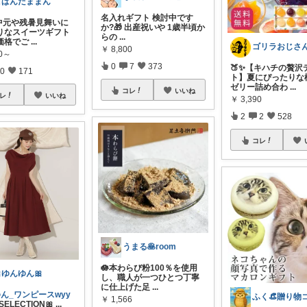
こぱんだままん
名入れギフト 検討中です
お中元や残暑見舞いに
か?🎁 出産祝いや 1歳半頃か
りなスイーツギフト
らの
...
価格でご
...
ゴリラおじさん
￥
8,800
80～
0
7
373
🍑✨【キハチの贅沢
0
171
ト】夏にぴったりな
ゼリー詰め合わ
...
コレ
いいね
レ
いいね
￥
3,390
2
2
528
コレ
うまる🥞room
🪷本わらび粉100％を使用
ゆんゆん🎀
し、職人が一つひとつ丁寧
に仕上げた足
...
ん_ワンピースwyy
￥
1,566
LSELECTION🎀
...