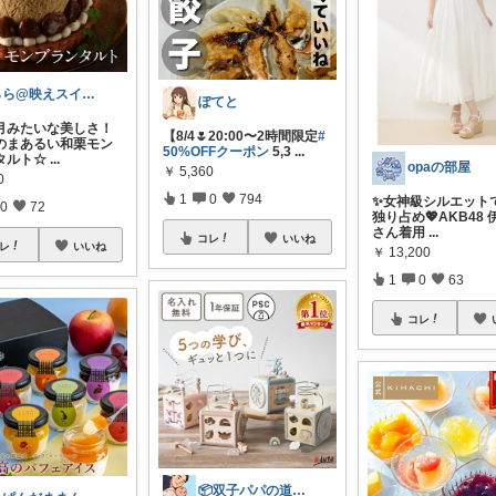
らら@映えスイーツとQOLアップ
ぽてと
月みたいな美しさ！
【8/4🌷20:00〜2時間限定
#
のまあるい和栗モン
50%OFFクーポン
5,3
...
タルト☆
...
opaの部屋
￥
5,360
0
1
0
794
✨女神級シルエット
0
72
独り占め💖AKB48
さん着用
...
コレ
いいね
レ
いいね
￥
13,200
1
0
63
コレ
📦双子パパの道具箱/経由感謝です✨🙇