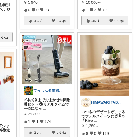
￥
5,940
￥
10,000～
も特別
ルで、ひ
0
0
93
1
2
79
コレ
いいね
コレ
いいね
いいね
てっちん＠主婦ラクグッズ中心✨
✅水拭きまでおまかせ✨掃除
HIMAWARI TABLE🌼
機セット 😘リアルタイムで
一位になっ
...
いつものデザートが、まる
￥
29,800
でホテルスイーツに🍨🥂✨
「Kiyo
...
1
1
674
Tシャ
￥
1,280～
特別送
コレ
いいね
0
0
169