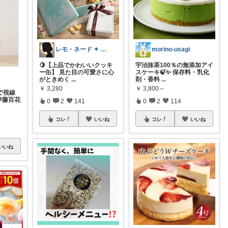
レモ・ネード ✦ セレクト 🍋
morino-usagi
🍋【上品でかわいいクッキ
宇治抹茶100％の無添加アイ
ー缶】 見た目の可愛さに心
スケーキ🍃✨ 保存料・乳化
がときめく
...
剤・香料
...
￥
3,280
￥
3,800～
で視線
 伊藤百花
0
2
141
0
2
114
コレ
いいね
コレ
いいね
いいね