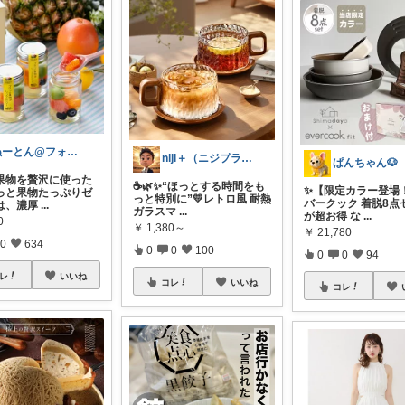
ぬーとん@フォロバ100％
niji＋（ニジプラス）感謝しています
ぱんちゃん🐶
果物を贅沢に使った
☕🌿✨“ほっとする時間をも
✨【限定カラー登場
っと果物たっぷりゼ
っと特別に”💛レトロ風 耐熱
バークック 着脱8点
は、濃厚
...
ガラスマ
...
が超お得 な
...
0
￥
1,380～
￥
21,780
0
634
0
0
100
0
0
94
レ
いいね
コレ
いいね
コレ