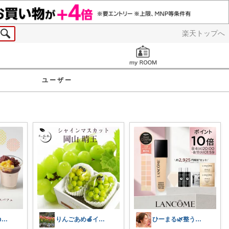
楽天トップへ
お知らせ
ユーザー
あまナッツ♡mottoお取り寄せスイーツ
りんごあめ🍎インテリア雑貨🫧🌿
ひーまる🌿整う暮らしと成分美容