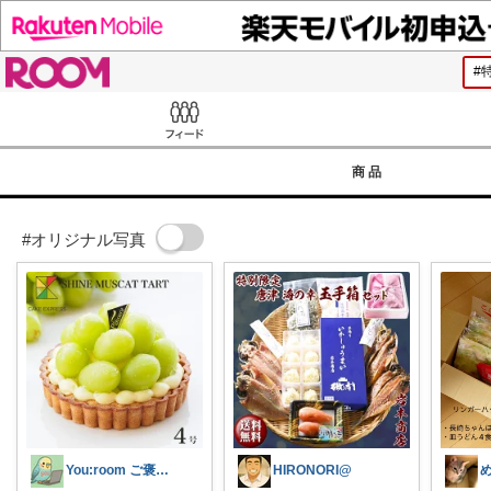
ROOM
Feed
商品
#オリジナル写真
You:room ご褒美スイーツ🧁
HIRONORI@