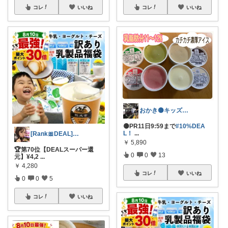
コレ
いいね
コレ
いいね
おかき🟡キッズ、子供服、暑さ対策
🟡PR11日9:59まで
#10%DEA
L！
...
[Rank🎀DEAL]毎日コレ＠ano
￥
5,890
🏆第70位【DEALスーパー還
0
0
13
元】¥4,2
...
￥
4,280
コレ
いいね
0
0
5
コレ
いいね