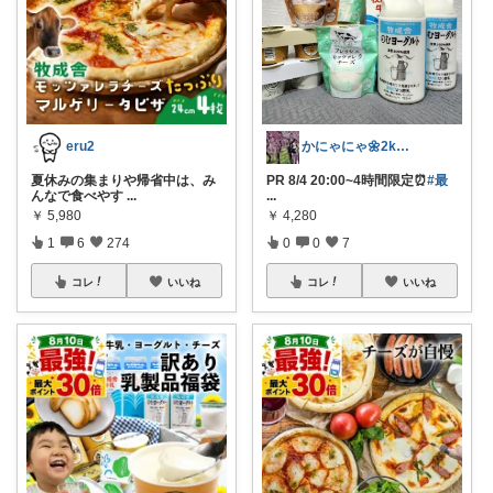
eru2
かにゃにゃ🌼2kids mama
夏休みの集まりや帰省中は、み
PR 8/4 20:00~4時間限定⏰
#最
んなで食べやす
...
...
￥
5,980
￥
4,280
1
6
274
0
0
7
コレ
いいね
コレ
いいね