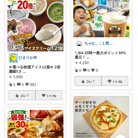
ちゃむ。│１男２女＋🐶のふっくらママ
＼8/4 20時〜最大ポイント30%
還元！
...
ひまりか🌻
￥
4,280
🔆選べる牧場アイス12個🔆 2倍
0
0
9
濃縮‼️さ
...
￥
5,890
コレ
いいね
5
4
981
コレ
いいね