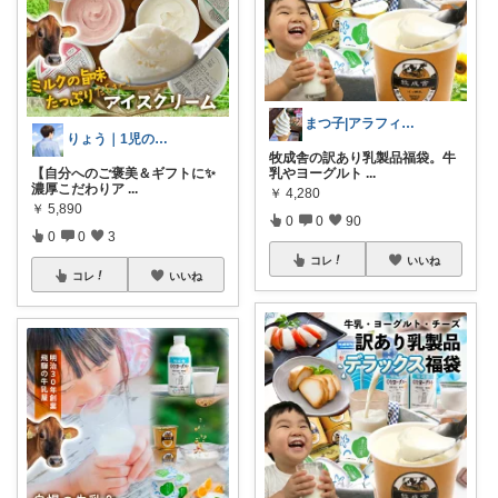
まつ子|アラフィフ主婦のときめくモノ
りょう｜1児のパパ
牧成舎の訳あり乳製品福袋。牛
【自分へのご褒美＆ギフトに✨
乳やヨーグルト
...
濃厚こだわりア
...
￥
4,280
￥
5,890
0
0
90
0
0
3
コレ
いいね
コレ
いいね