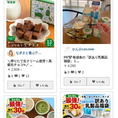
かん@can.noie
なぎさと遊ぶアウトドア🌊🏕️
PR🐮 牧成舎の「訳あり乳製品
＼搾りたて生クリーム使用！高
福袋」 1
...
級生チョコ✨／
...
￥
4,280
￥
2,808～
0
0
2
0
1
13
コレ
いいね
コレ
いいね