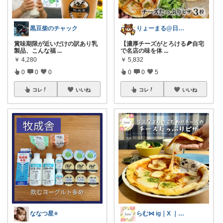
黒豆柴のチャック
りょーまる@日用品×ファッション
賞味期限が近いだけの訳あり乳
【濃厚チーズがとろける🍕自宅
製品、こんな福
...
で名店の味を体
...
￥
4,280
￥
5,832
0
0
0
0
0
5
コレ
いいね
コレ
いいね
ななつ星⭐️
らむ⋈ ig｜X ｜🍋｜ameblo