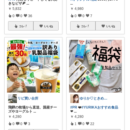
きなピザ🍕
...
...
￥
5,832
￥
4,980
0
0
36
0
0
7
コレ
いいね
コレ
いいね
リピ買い台所
ゆりか♡ときめく暮らしと服✨️
飛騨の牧場から直送、国産チー
#PR
❤️
#YURIKAおすすめ食品
ズやヨーグルト
...
❤
...
￥
4,280
￥
4,280
0
0
3
1
0
22