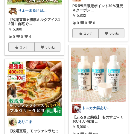
PR💛5日限定ポイント30％還元
＆クーポン
...
りょーまる@日用品×ファッション
￥
5,832
【牧場直送✨濃厚ミルクアイス1
0
0
6
2個！自宅で
...
￥
5,890
コレ
いいね
0
0
4
コレ
いいね
トスカナ🤗ありがとうございます💕
【ふるさと納税】 ものすご～く
おいしい牧場
...
ありこま
￥
5,000～
【牧場直送、モッツァレラたっ