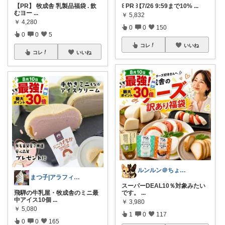
【PR】 牧成舎 乳製品福袋 . 飲
꒰ PR ꒱【7/26 9:59まで10%
...
むヨー
...
￥
5,832
￥
4,280
0
0
150
0
0
5
コレ
いいね
コレ
いいね
ルンルン＠ちょいラク暮らし
まつ子|アラフィフ主婦のときめくモノ
スーパーDEAL10％対象みたい
飛騨の牛乳屋・牧成舎のミニ最
です。
...
中アイス10個
...
￥
3,980
￥
5,080
1
0
117
0
0
165