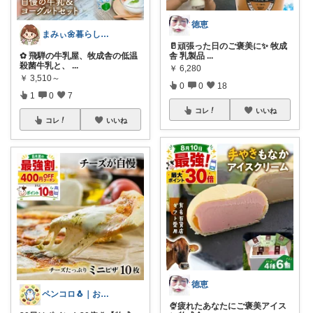
徳恵
まみぃ🌼暮らしの便利グッズ｜毎日朝コレ
🥛頑張った日のご褒美に✨ 牧成
✿ 飛騨の牛乳屋、牧成舎の低温
舎 乳製品
...
殺菌牛乳と、
...
￥
6,280
￥
3,510～
0
0
18
1
0
7
コレ
いいね
コレ
いいね
徳恵
ペンコロ🐧｜お菓子・グルメ・ふるさと
🍨疲れたあなたにご褒美アイス