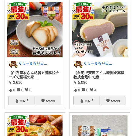
りょーまる@日用品×ファッション
りょーまる@日用品×ファッション
【白石麻衣さん絶賛✨濃厚和チ
【自宅で贅沢アイス時間🍨高級
ーズで至福の家
...
牧成舎最中で癒
...
￥
3,610
￥
5,080
0
0
0
0
0
4
コレ
いいね
コレ
いいね