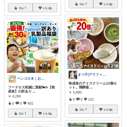
コレ
いいね
コレ
いいね
まつ子|アラフィフ主婦のときめくモノ
ペンコロ🐧｜お菓子・グルメ・ふるさと
牧成舎のアイスクリーム12個セ
フードロス削減に貢献🐄✨【牧
ット。飛騨産
...
成舎】の訳あり
...
￥
5,890
￥
4,280
0
0
101
0
0
402
コレ
いいね
コレ
いいね