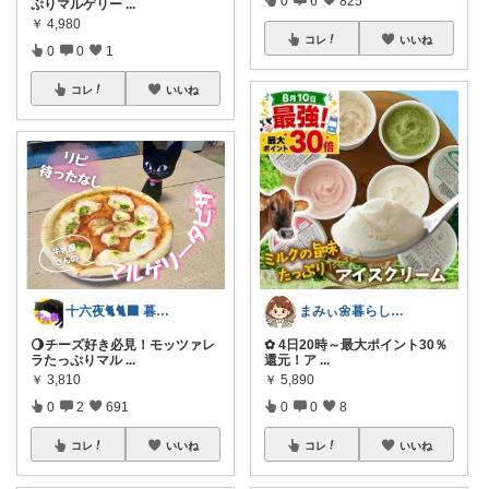
0
6
825
ぷりマルゲリー
...
￥
4,980
コレ
いいね
0
0
1
コレ
いいね
十六夜🐈🐈‍⬛ 暮らしのあれこれ
まみぃ🌼暮らしの便利グッズ｜毎日朝コレ
🌖チーズ好き必見！モッツァレ
✿ 4日20時～最大ポイント30％
ラたっぷりマル
...
還元！ア
...
￥
3,810
￥
5,890
0
2
691
0
0
8
コレ
いいね
コレ
いいね