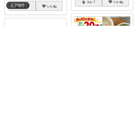
コレ
いいね
2,789
件
コレ
いいね
しゅがー@美味しいスイーツや雑貨紹介
なお⛺️時短便利グッズ好き♡オリ写多め♪
【🍨牧場生まれの濃厚アイス♡
PR
#送料無料
#10%ポイントバ
選ぶ楽しさも味
...
ック
...
￥
5,890
￥
5,980
0
2
26
4
0
1134
コレ
いいね
コレ
いいね