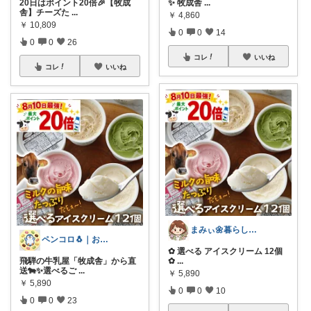
20日はポイント20倍🎉【牧成
✨ 牧成舎
...
舎】チーズた
...
￥
4,860
￥
10,809
0
0
14
0
0
26
コレ
いいね
コレ
いいね
まみぃ🌼暮らしの便利グッズ｜毎日朝コレ
ペンコロ🐧｜お菓子・グルメ・ふるさと
✿ 選べる アイスクリーム 12個
飛騨の牛乳屋「牧成舎」から直
✿
...
送🐄✨選べるご
...
￥
5,890
￥
5,890
0
0
10
0
0
23