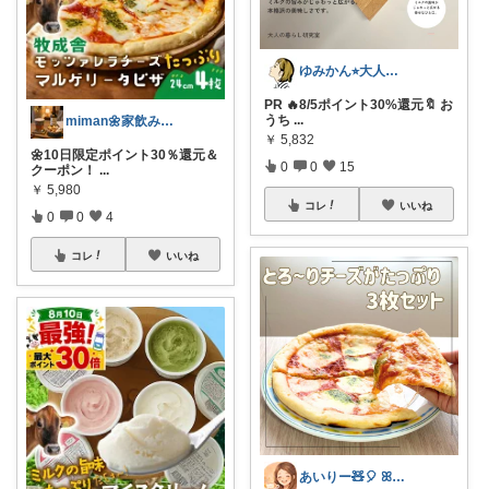
ゆみかん⭐︎大人の暮らし研究室
PR 🔥8/5ポイント30%還元🔖 お
うち
...
miman🌼家飲み晩酌帳
￥
5,832
🌼10日限定ポイント30％還元＆
0
0
15
クーポン！
...
￥
5,980
コレ
いいね
0
0
4
コレ
いいね
あいりー🧸🎈 ꕤ毎日を快適にꕤ