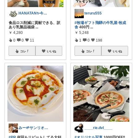
HANATAN✨今日たのしかった✨
teruru555
食品ロス削減に貢献できる、訳
#牧場ギフト飛騨の牛乳屋·牧成
あり乳製品福袋
...
舎
400円
...
￥
4,280
￥
5,248
0
0
11
1
0
198
コレ
いいね
コレ
いいね
みー🌱サンリオ好き2boysママ
____rie.dvl____
#PR
何回もリピートしてる大好
#オリジナル写真
1000円OFF‼️