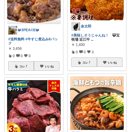
金太郎
🧩3PEA©️E🧩
#美味しそうじゃんね！
😺宝
#送料無料
#牛すじ煮込み8パッ
牧場 近江牛
...
ク
￥
1,400
￥
3,456
0
0
3
0
0
0
コレ
いいね
コレ
いいね