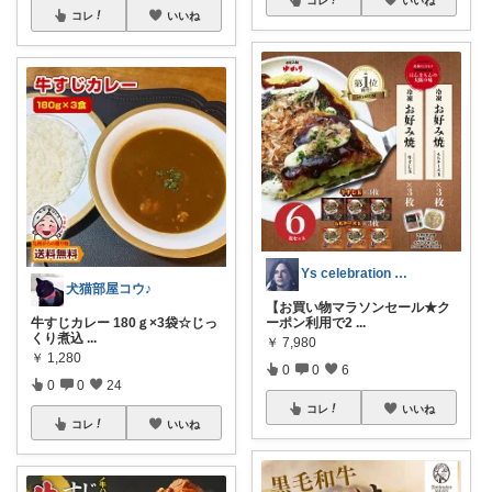
コレ
いいね
Ys celebration day
犬猫部屋コウ♪
【お買い物マラソンセール★ク
牛すじカレー 180ｇ×3袋☆じっ
ーポン利用で2
...
くり煮込
...
￥
7,980
￥
1,280
0
0
6
0
0
24
コレ
いいね
コレ
いいね