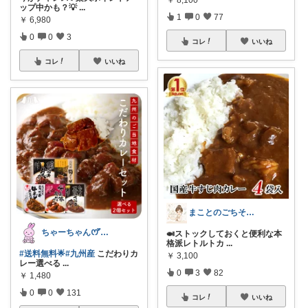
ップ中かも？💡
...
1
0
77
￥
6,980
0
0
3
コレ
いいね
コレ
いいね
まことのごちそうセレクト
ちゃーちゃん‪ꯁꯧありがとう🫶🏻💕
🍛ストックしておくと便利な本
格派レトルトカ
...
#送料無料🌟
#九州産
こだわりカ
￥
3,100
レー選べる
...
0
3
82
￥
1,480
0
0
131
コレ
いいね