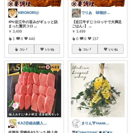
HIRONORI@
でりあ 🐱猫好きのグルメ
🥔✨近江牛の旨みがギュッと詰
【近江牛すじコロッケで大満足
まった贅沢コロ
...
ごはん♪】
...
￥
3,499
￥
3,499
1
0
440
0
0
157
コレ
いいね
コレ
いいね
KAZ😊経由購入ありがとうございます✨
きりん🦒ᴛʜᴀɴᴋs ᴀʟᴡᴀʏs.
佐賀牛 宮崎牛A5ランク 特上赤
🦒
#⃞ɢʀᴀᴛɪᴛᴜᴅᴇᱸ
❀
#⃞■ᱺɢ
...