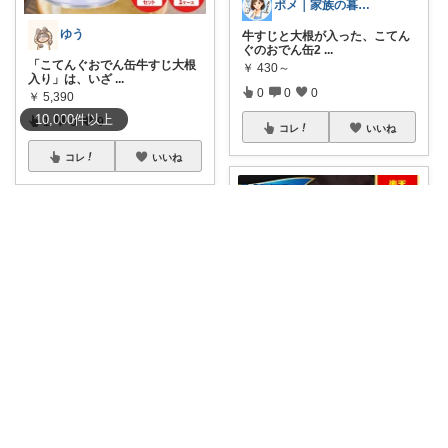
ポメ｜家族の暮らしを少しラクに
ゆう
牛すじと大根が入った、こてん
ぐのおでん缶2
...
「こてんぐおでん缶牛すじ大根
￥
430～
入り」は、いざ
...
0
0
0
￥
5,390
10,000
件
以上
1
0
9
コレ
いいね
コレ
いいね
だっちー@朝コレ5時🚗カー用品探求家
フルタイムワーママ つみき
#だっちー@ふるさと納税
🥩総
合1位✨ガッ
...
🉐楽天マラソン🉐 クーポンで2
￥
6,000～