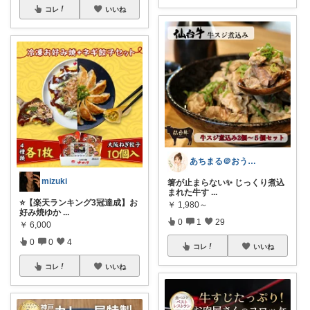
コレ
いいね
あちまる＠おうちご飯とキッチンの幸せメモ
mizuki
箸が止まらない✨ じっくり煮込
まれた牛す
...
⭐️【楽天ランキング3冠達成】お
￥
1,980～
好み焼ゆか
...
0
1
29
￥
6,000
0
0
4
コレ
いいね
コレ
いいね