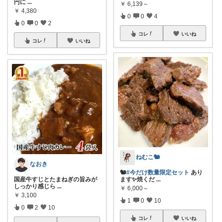
円に
...
￥
6,139～
￥
4,380
0
0
4
0
0
2
コレ
いいね
コレ
いいね
ねむこ🐿
なおき
🐿
#今だけ数量限定セット
あり
国産牛すじとたまねぎの旨みが
ます✨焼くだ
...
しっかり感じら
...
￥
6,000～
￥
3,100
1
0
10
0
2
10
コレ
いいね