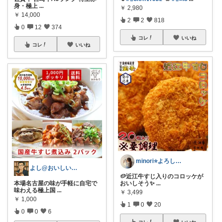
身・極上
...
￥
2,980
￥
14,000
2
2
818
0
12
374
コレ
いいね
コレ
いいね
minori⭐️よろしくお願いします💕
よし@おいしいもの大好き
🥔近江牛すじ入りのコロッケが
本場名古屋の味が手軽に自宅で
おいしそう✨
...
味わえる極上国
...
￥
3,499
￥
1,000
1
0
20
0
0
6
コレ
いいね