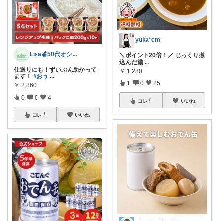
yuka*cm
Lisa🍏50代オシャレ雑貨好き
＼ポイント20倍！／ じっくり煮
込んだ濃
...
仕送りにも！ずいぶん助かって
￥
1,280
ます！
#おう
...
1
0
25
￥
2,860
0
0
4
コレ
いいね
コレ
いいね