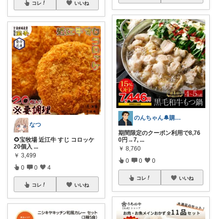
コレ
いいね
のんちゃん🔔購入感謝です✨
なつ
期間限定のクーポン利用で8,76
🌻宝牧場 近江牛 すじ コロッケ
0円→7,
...
20個入
...
￥
8,760
￥
3,499
0
0
0
0
0
4
コレ
いいね
コレ
いいね