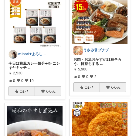
うさみ👗プチプラで叶える大人コーデ
minori⭐️よろしくお願いします💕
お肉・お魚おかずが11種そろ
今日は和風カレー気分🍛✨ ニシ
う、日持ちする
...
キヤキッチ
...
￥
5,980
￥
2,530
0
0
2
0
0
19
コレ
いいね
コレ
いいね