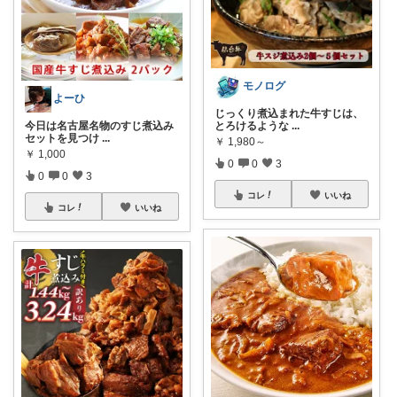
モノログ
よーひ
じっくり煮込まれた牛すじは、
今日は名古屋名物のすじ煮込み
とろけるような
...
セットを見つけ
...
￥
1,980～
￥
1,000
0
0
3
0
0
3
コレ
いいね
コレ
いいね