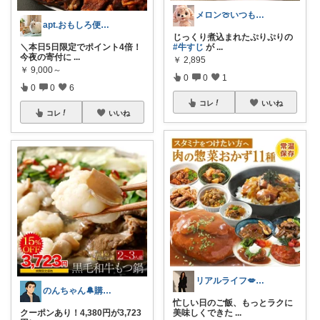
メロン🍈いつも感謝様✨️
apt.おもしろ便利グッズ推し主婦
じっくり煮込まれたぷりぷりの
＼本日5日限定でポイント4倍！
#牛すじ
が
...
今夜の寄付に
...
￥
2,895
￥
9,000～
0
0
1
0
0
6
コレ
いいね
コレ
いいね
リアルライフ💋✨✨✨
のんちゃん🔔購入感謝です✨
忙しい日のご飯、もっとラクに
クーポンあり！4,380円が3,723
美味しくできた
...