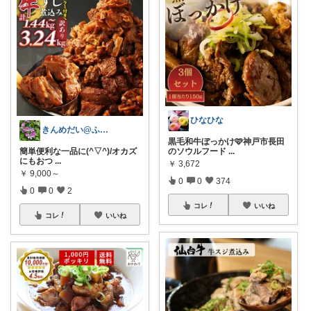
ひなひな
きんめだい@ふるさと納税を楽しむ
黒毛和牛ぼっかけ🩷神戸市長田
簡単便利な一品に(^▽^)/オカズ
のソウルフード
...
にもおつ
...
￥
3,672
￥
9,000～
0
0
374
0
0
2
コレ
いいね
コレ
いいね