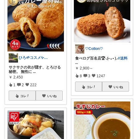
♡Collon♡
ひろ🌱‬コスメ✨わんこ🐕🐾
食べログ百名店🏆️⸜(•⌄• )⸝
#送料
...
サクサクの衣が隠す、とろける
￥
2,900～
秘密。 無性に
...
8
3
1247
￥
2,450
1
2
222
コレ
いいね
コレ
いいね