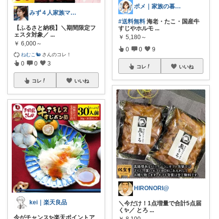
ポメ｜家族の暮らしを少しラクに
みず４人家族ママ★３０代子育て奮闘中🙆
#送料無料
海老・たこ・国産牛
【ふるさと納税】＼期間限定フ
すじやホルモ
...
ェスタ対象／
...
￥
5,180～
￥
6,000～
0
0
9
ねむこ🐿
さんのコレ！
0
0
3
コレ
いいね
コレ
いいね
HIRONORI@
kei｜楽天良品
＼今だけ！1点増量で合計5点届
く✨／ とろ
...
今がチャンス✨楽天ポイントア
￥
8,100