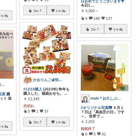
日おめでとうございます💐
今日1
...
￥
3,300～
コレ
いいね
いいね
6
196
137
コレ
いいね
かおりんご🍎恒例オリ写祭📷️開催中✨
mai お礼はプロフに𓅯𖤣𖥧✳︎
#12/10購入
(2023年) 昨年も
購入した、福袋おせち。
...
写真
國
ット 送
maki＊お久しぶりです。
￥
12,345
売切れ
#オリジナル写真📷
５月１
0
1
37
７日は「高血圧の日」です
～。 世界で
...
￥
2,203
コレ
いいね
いいね
掲載終了
0
5
41