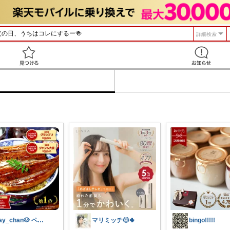
詳細検索
見つける
day_chan🐶 ペットと快適暮らし
マリミッチ🤠🌵
bingo!!!!!