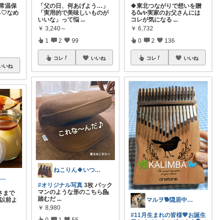
【常温保
「父の日、何あげよう…」
🍀東北つながりで想いを贈
る♡なめ
「実用的で美味しいものが
る🍶✨実家のお父さんには
いいな」って悩
...
コレが気になる
...
￥
3,240～
￥
6,732
1
2
99
0
2
136
コレ
いいね
コレ
いいね
いいね
ねこりん🍀いつもありがとっ💕多忙🐢
kuma🧸いつもありがとう🍋
#オリジナル写真
3枚 パック
マンのような形のこちら💁
さまで
踏むだ
...
り以前よ
マルヲ🐕️隠居中😪8月⑤感謝です🩷
￥
8,980
#11月生まれの皆様💖お誕生
0
1
55