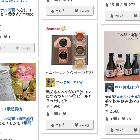
本当に買ってよかった物！ ♡MOCA♡
15
8
273
ジナル写真
╲なにコ
コレ
いいね
ま～🥹🍋💕╱ 本物の
コレ
0
了
0
19
レ
いいね
つっきig→baby.tsukki___
義父さんへの父の日はコレ
にするつもり〜◎ ビールと
★4.82
#オリジナル
迷ったけどビ
...
盛で乾杯 飲み比べセ
料
...
￥
4,968
🐣𓆇＜最近買物&ｵﾘ写為ﾉﾐin🐢
￥
2,680
0
0
3
ジナル写真
#送料無料
0
0
75
てる！しかも
#期間
コレ
いいね
コレ
9