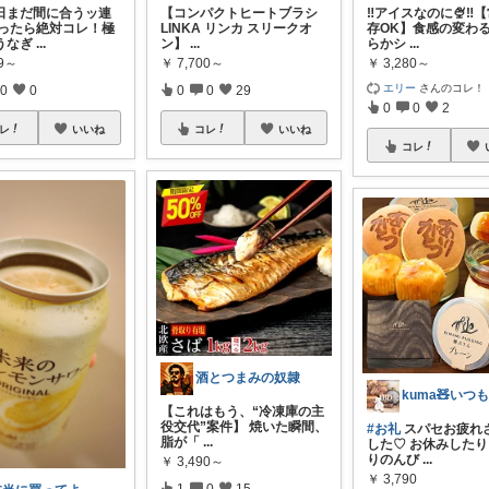
日まだ間に合うッ連
【コンパクトヒートブラシ
‼️アイスなのに🍨‼️
迷ったら絶対コレ！極
LINKA リンカ スリークオ
存OK】食感の変わ
うなぎ
...
ン】
...
らかシ
...
99～
￥
7,700～
￥
3,280～
エリー
さんのコレ！
0
0
0
0
29
0
0
2
レ
いいね
コレ
いいね
コレ
酒とつまみの奴隷
【これはもう、“冷凍庫の主
役交代”案件】 焼いた瞬間、
#お礼
スパセお疲れ
脂が「
...
した♡ お休みした
りのんび
...
￥
3,490～
￥
3,790
1
0
15