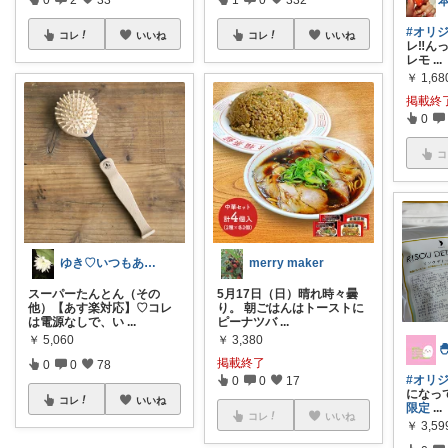
#オリ
コレ
いいね
コレ
いいね
レ‼️んっ
レモ
...
￥
1,68
掲載終
0
コ
ゆき♡いつもありがとうございます✿.*･
merry maker
スーパーたんとん（その
5月17日（日）晴れ時々曇
他）【あす楽対応】♡コレ
り。 朝ごはんはトーストに
は電源なしで、い
...
ピーナツバ
...
￥
5,060
￥
3,380
掲載終了
0
0
78
#オリ
0
0
17
になっ
コレ
いいね
限定
...
コレ
いいね
￥
3,59