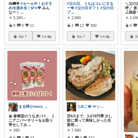
🍱🚚🌟
#セール中！おすす
#父の日、うちはコレにする
＼父の
め冷凍弁当！🥢✨💖
みん
ー🍻
#父の日ギフト
#父の日
呼／ 
な〜！
...
プ
...
上国産
￥
5,380～
￥
2,980
￥
2,4
0
0
11
2
12
390
0
コレ
いいね
コレ
いいね
コ
まる🧸@maru_kmania
うめこ💎 ୨୧ いつも感謝 ୨୧
🎀 春華堂のうなぎパイ、 ミ
⏰6/3まで、3,478円🉐 少し
ニアニバーサリーをお取り
前に買って美味しかった生
寄せしてみ
...
姜焼
...
￥
380
￥
7,580
0
2
33
1
0
332