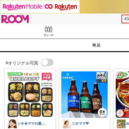
ROOM
Feed
商品
#オリジナル写真
シキ★ママの暮らし、キッズ
リオママ💛