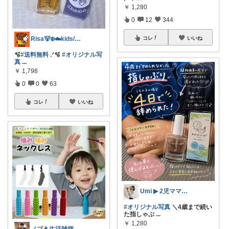
￥
1,280
0
12
344
コレ
いいね
Risa🐻‍❄️☁️kids/ママ用品
🫧
#送料無料
.ᐟ‪🫧
#オリジナル写
真
...
￥
1,798
0
0
63
コレ
いいね
Umi ▶ ︎2児ママの育児×暮らし𓍯
#オリジナル写真
＼4歳まで続い
た指しゃぶ
...
￥
1,280