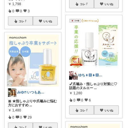
￥
1,798
コレ
いいね
0
0
3
コレ
いいね
ゆち👦🏻👧🏻👶🏻のmama
💅爪噛み・指しゃぶり対策に♡
話題のヌルエー
...
みゆෆ⃛ いつもありがとう⸜🌷︎⸝‍
￥
1,280
0
0
6
🎀 ★指しゃぶりや爪噛みに悩む
方におすすめ
...
￥
1,480
コレ
いいね
0
0
29
コレ
いいね