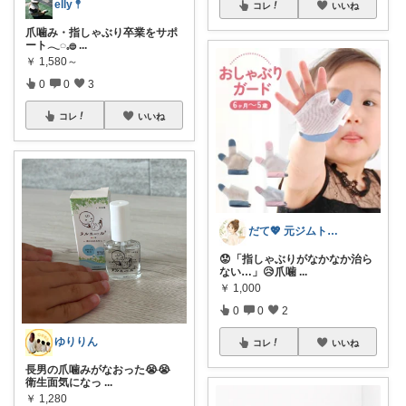
elly 𖤣
コレ
いいね
爪噛み・指しゃぶり卒業をサポ
ート𓂃◌𓈒𓐍
...
￥
1,580～
0
0
3
コレ
いいね
だて💖 元ジムトレーナーママ子育て美容
😟「指しゃぶりがなかなか治ら
ない…」😥爪噛
...
￥
1,000
0
0
2
ゆりりん
コレ
いいね
長男の爪噛みがなおった😭😭
衛生面気になっ
...
￥
1,280