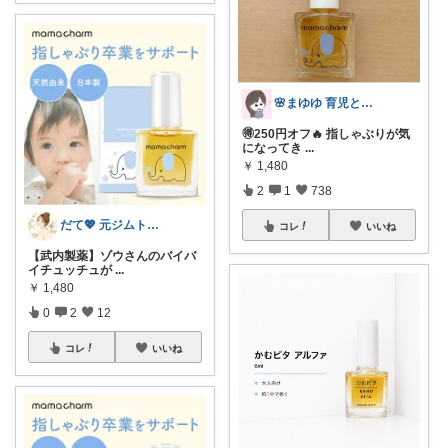
🌸まゆゆ 育児とお得グルメ
🉐250円オフ🔥 指しゃぶりが気
になってき
...
￥
1,480
2
1
738
だて💖 元ジムトレーナーママ子育て美容
コレ
いいね
【武内製薬】ゾウさんのバイバ
イチュッチュが
...
￥
1,480
0
2
12
コレ
いいね