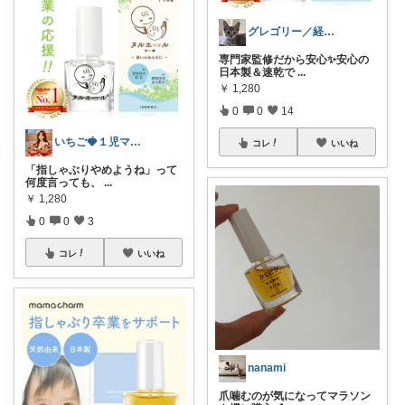
グレゴリー／経由購入感謝です💕
専門家監修だから安心✨安心の
日本製＆速乾で
...
￥
1,280
0
0
14
いちご🍓１児ママ/出産準備/美容/
コレ
いいね
「指しゃぶりやめようね」って
何度言っても、
...
￥
1,280
0
0
3
コレ
いいね
nanami
爪噛むのが気になってマラソン