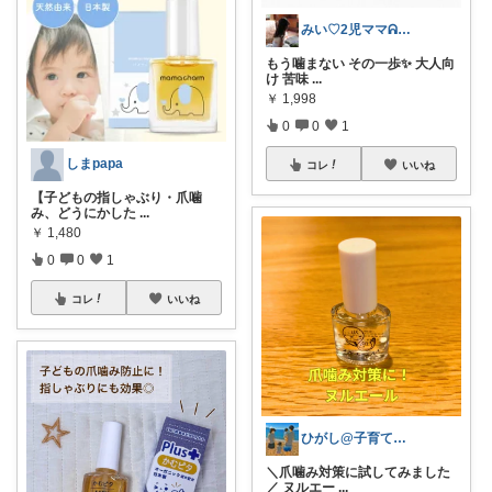
みい♡2児ママᕱ⑅ᕱﾞ
もう噛まない その一歩✨ 大人向
け 苦味
...
￥
1,998
0
0
1
しまpapa
コレ
いいね
【子どもの指しゃぶり・爪噛
み、どうにかした
...
￥
1,480
0
0
1
コレ
いいね
ひがし@子育て夫婦の役立ちアイテム
＼爪噛み対策に試してみました
／ ヌルエー
...