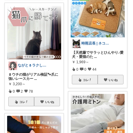
時雨店長 | ネコのいる暮らし
【天然藤でサラッとひんやり♪愛
犬・愛猫のた
...
￥
1,969～
ながと🌷ラクしてときめく暮らし
0
0
44
🌷ウチの猫がリアル検証🐾爪に
強いレースカー
...
コレ
いいね
￥
3,200～
0
2
78
コレ
いいね