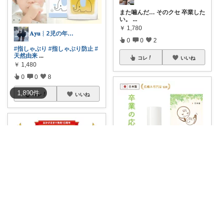
また噛んだ… そのクセ 卒業した
い。
...
￥
1,780
𝐀𝐲𝐮︴2児の年子姉妹ママ
0
0
2
#指しゃぶり
#指しゃぶり防止
#
天然由来
...
コレ
いいね
￥
1,480
0
0
8
1,890
件
コレ
いいね
Takezo_papa
気付けばまた指が口へ…。声を
かけても、無意
...
￥
1,280
ysg145_s15