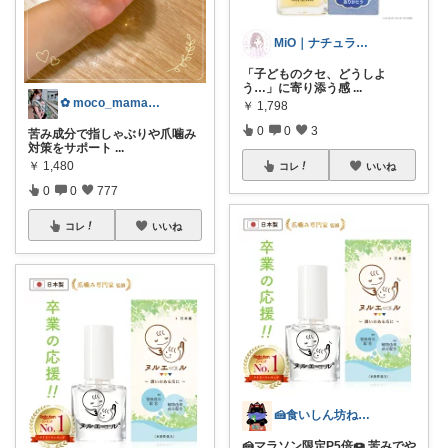
MiO｜ナチュラル雑貨と心地よい暮らし
「子どものクセ、どうしよ
う…」に寄り添う感
...
✿ moco_mama_life ✿
￥
1,798
0
0
3
苦み成分で指しゃぶりや爪噛み
対策をサポート
...
￥
1,480
コレ
いいね
0
0
777
コレ
いいね
🍰食いしん坊ねっこ🍩毎日タロット占い
🍰マラソン限定P5倍🍩 苦みでや