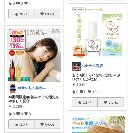
0
0
4
コレ
いいね
バナナベ商店
もう3歳くらいなのに指しゃぶ
りのくせがなお
...
￥
1,280
🍰食いしん坊ねっこ🍩毎日タロット占い
0
0
122
🍰期間限定🍩 苦みケアで指先を
やさしく見守
...
コレ
いいね
￥
2,280～
0
0
3
コレ
いいね