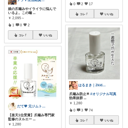
ノブ👨生活雑貨 季節対応
0
2
17
娘の爪噛みやイライラに悩んで
いるよ。この噛
...
コレ
いいね
￥
2,095～
1
0
2
コレ
いいね
はるまき｜2kidsとズボラ生活
爪噛み防止𖤐
#オリジナル写真
効果抜群
...
￥
1,280
だて💖 元ジムトレーナーママ子育て美容
0
3
74
【楽天1位受賞】爪噛み専門家
監修のヌルエー
...
コレ
いいね
￥
1,280