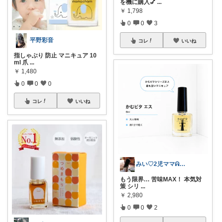
を機に購入💅
...
￥
1,798
0
0
3
平野彩音
コレ
いいね
指しゃぶり 防止 マニキュア 10
ml 爪
...
￥
1,480
0
0
0
コレ
いいね
みい♡2児ママᕱ⑅ᕱﾞ
もう限界… 苦味MAX！ 本気対
策 シリ
...
￥
2,980
0
0
2