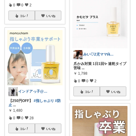
0
0
2
コレ
いいね
みい♡2児ママᕱ⑅ᕱﾞ
爪かみ対策 1日1回✨ 速乾タイプ
苦味
...
￥
1,798
0
0
2
インドアっ子@ご購入ありがとうございます
コレ
いいね
【250円OFF】
#指しゃぶり
#防
止
...
￥
1,480
0
0
28
コレ
いいね