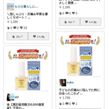
さしく習慣
...
もり@暮らしに彩りを🪴💐
￥
1,280
0
0
5
＼指しゃぶり・爪噛み卒業を優
しくサポート！
...
￥
1,280
コレ
いいね
0
2
29
コレ
いいね
suko
子どもの爪噛みに悩んでた時に
出会ったこれ💅
...
aki
￥
1,798
0
0
1
🌼【累計販売数350,000個突
破】子供の
...