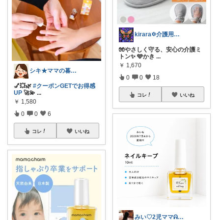
kirara✡介護用品🌈
🧤やさしく守る、安心の介護ミ
トン✨ 🩵かき
...
￥
1,670
シキ★ママの暮らし、キッズ
0
0
18
💅💥🌿
#クーポンGETでお得感
UP
🚀💫
...
コレ
いいね
￥
1,580
0
0
6
コレ
いいね
みい♡2児ママᕱ⑅ᕱﾞ