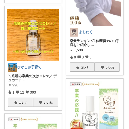
よしたく
楽天ランキング1位獲得✨の白手
袋をご紹介し
...
￥
1,598
0
0
3
ひがし@子育て夫婦の役立ちアイテム
コレ
いいね
＼爪噛み卒業の次はコレ✨／ デ
ュカート
...
￥
990
1
12
303
コレ
いいね