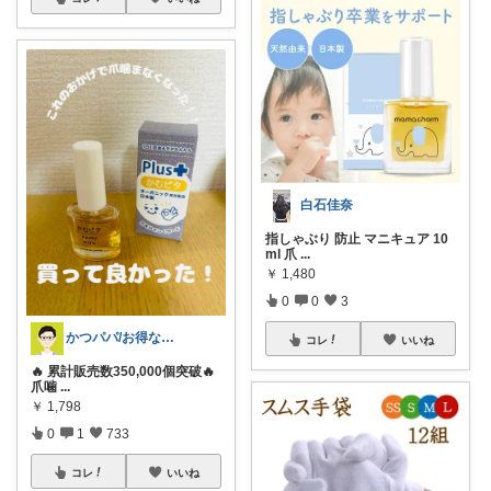
白石佳奈
指しゃぶり 防止 マニキュア 10
ml 爪
...
￥
1,480
0
0
3
かつパパ/お得な子供服、育児商品の紹介✨
コレ
いいね
🔥 累計販売数350,000個突破🔥
爪噛
...
￥
1,798
0
1
733
コレ
いいね