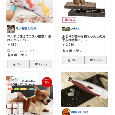
モン🐈猫との快適な暮らし
pokke
マルチに使えてコスパ抜群！ 暴
爪切りが苦手な猫ちゃんとのお
れるペットの
...
手入れ時間に、
...
￥
880～
￥
2,980
ハナコ
さんのコレ！
0
0
7
0
1
9
コレ
いいね
コレ
いいね
ysg145_s15