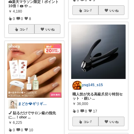
🍰楽天マラソン限定！ポイント
10倍！🍩 や
...
コレ
いいね
￥
4,180
0
0
8
コレ
いいね
ysg145_s15
職人技が光る高級爪切り特別セ
ット ・鋭い
...
まどか💎ギリギリアラサーOL
￥
36,000
0
0
17
💅 貼るだけでサロン級の指先
に…！ohor
...
コレ
いいね
￥
6,225
0
0
10