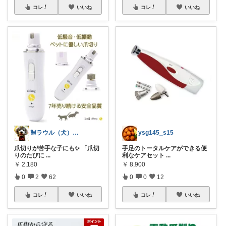
コレ
いいね
コレ
いいね
🐩ラウル（犬）と私の健康ROOM🐾
ysg145_s15
爪切りが苦手な子にも✨ 「爪切
手足のトータルケアができる便
りのたびに
...
利なケアセット
...
￥
2,180
￥
8,900
0
2
62
0
0
12
コレ
いいね
コレ
いいね