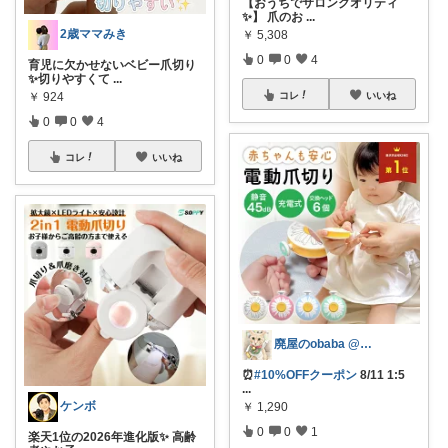
【おうちでサロンクオリティ
✨】 爪のお
...
2歳ママみき
￥
5,308
0
0
4
育児に欠かせないベビー爪切り
✨切りやすくて
...
￥
924
コレ
いいね
0
0
4
コレ
いいね
廃屋のobaba @ 感謝🙏ほぼ朝コレ
⏰
#10%OFFクーポン
8/11 1:5
...
ケンボ
￥
1,290
0
0
1
楽天1位の2026年進化版✨ 高齢