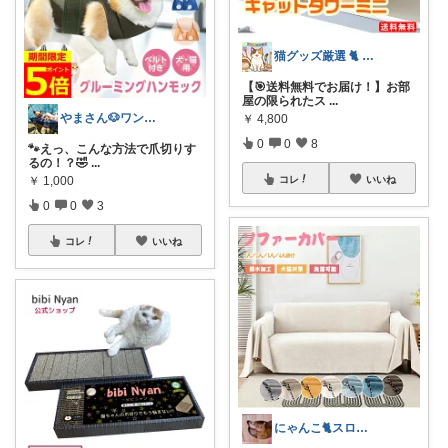
猫グッズ厳選 🐈 にゃん具市場 🌈
【🎯送料無料でお届け！】お部
屋の限られたス
...
やまさん🐶ワンコとキャンプ🔥
￥
4,800
0
0
8
🐾えっ、こんな方法で爪切りす
るの！？🤣
...
￥
1,000
コレ
いいね
0
0
3
コレ
いいね
にゃんこ🐈スローです🐢💦