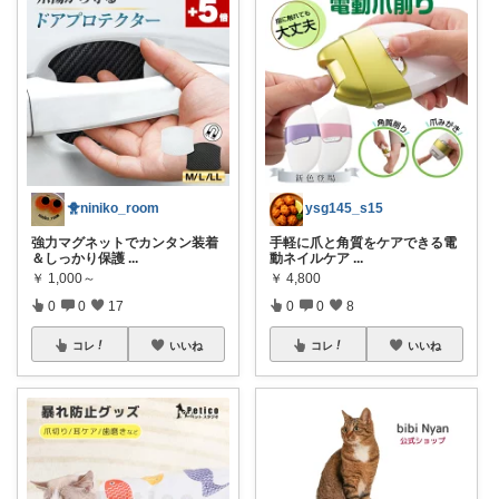
🐥niniko_room
ysg145_s15
強力マグネットでカンタン装着
手軽に爪と角質をケアできる電
＆しっかり保護
...
動ネイルケア
...
￥
1,000～
￥
4,800
0
0
17
0
0
8
コレ
いいね
コレ
いいね