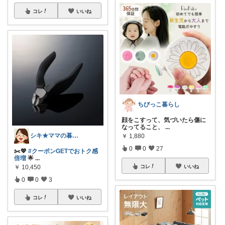
コレ
いいね
ちびっこ暮らし
顔をこすって、気づいたら傷に
なってること、
...
シキ★ママの暮らし、キッズ
￥
1,880
0
0
27
✂️💖
#クーポンGETでおトク感
倍増
🌟
...
￥
10,450
コレ
いいね
0
0
3
コレ
いいね