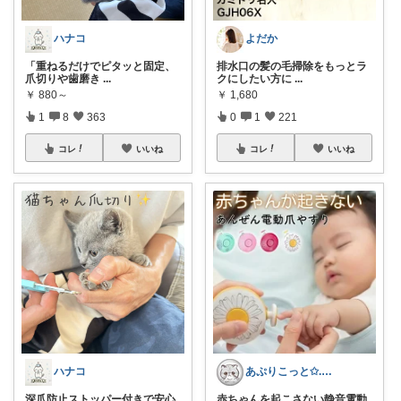
ハナコ
よだか
「重ねるだけでピタッと固定、
排水口の髪の毛掃除をもっとラ
爪切りや歯磨き
...
クにしたい方に
...
￥
880～
￥
1,680
1
8
363
0
1
221
コレ
いいね
コレ
いいね
ハナコ
あぷりこっと✩.*˚100%ROOM経由
深爪防止ストッパー付きで安心
赤ちゃんを起こさない静音電動