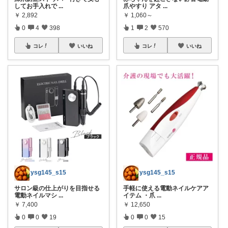
してお手入れで
...
爪やすり アタ
...
￥
2,892
￥
1,060～
0
4
398
1
2
570
コレ
いいね
コレ
いいね
ysg145_s15
ysg145_s15
サロン級の仕上がりを目指せる
手軽に使える電動ネイルケアア
電動ネイルマシ
...
イテム ・爪
...
￥
7,400
￥
12,650
0
0
19
0
0
15