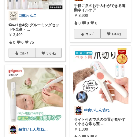
手軽に爪のお手入れができる電
動ネイルケア
...
口髭わんこ
￥
8,900
0
0
6
🐶✂️1台4役♪グルーミングセッ
ト✨全身・
...
コレ
いいね
￥
3,499
0
0
75
コレ
いいね
🍰食いしん坊ねっこ🍩毎日タロット占い
ライト付きで爪の位置が見やす
く小さな爪も整
...
🍰食いしん坊ねっこ🍩毎日タロット占い
￥
1,300
0
0
9