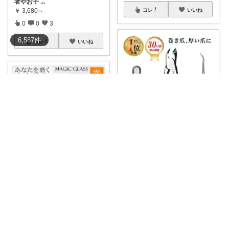
者やお子
...
￥
3,680～
コレ
いいね
0
0
3
6,567
件
コレ
いいね
ysg145_s15
巻き爪ケアを快適にする頼れる
爪切り ・巻
...
🍀ぽんぽよ シンプル時短ライフ🍀
￥
1,690
1
0
5
肌の上をくるくる滑らせて使
う、ナノガラス製
...
￥
1,980
コレ
いいね
0
0
5