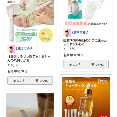
2歳ママみき
出産準備や毎日のケアに迷った
らこれ✨安心ピ
...
2歳ママみき
￥
1,650
0
0
5
【楽天マラソン限定✨】赤ちゃ
んの爪切りが苦
...
￥
5,170
コレ
いいね
0
0
5
コレ
いいね