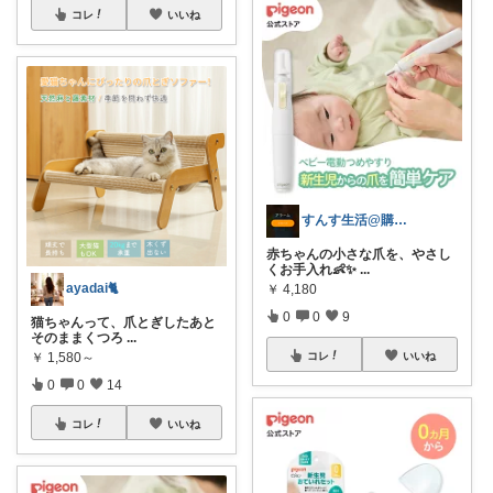
コレ
いいね
すんす生活@購入感謝🍡
赤ちゃんの小さな爪を、やさし
くお手入れ👶✨
...
ayadai🐈
￥
4,180
0
0
9
猫ちゃんって、爪とぎしたあと
そのままくつろ
...
￥
1,580～
コレ
いいね
0
0
14
コレ
いいね