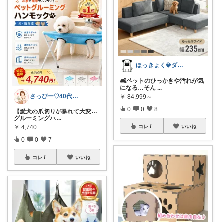
ほっきょく💎ダイヤモンド会員💎
🛋️ペットのひっかきや汚れが気
になる…そん
...
さっぴー♡40代主婦・楽天おすすめ品紹介
￥
84,999～
0
0
8
【愛犬の爪切りが暴れて大変…
グルーミングハ
...
￥
4,740
コレ
いいね
0
0
7
コレ
いいね