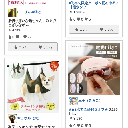
#🏷️✨＼限定クーポン配布中🎉／
【撥水ソフ
...
にこりん🌿猫と暮らす主婦のROOM😹
￥
1,980～
0
0
5
爪切り嫌いな猫ちゃんに🐱✨ 爪
とぎしなが
...
￥
4,980
コレ
いいね
0
1
77
コレ
いいね
王子（みるこ）👑便利グッズ×QOL向上
#🔥2点で全品40％オフ🔥
3,180
円
...
🐩ラウル（犬）と私の健康ROOM🐾
￥
3,180
0
0
5
楽天ランキング1位🏆おうちケ