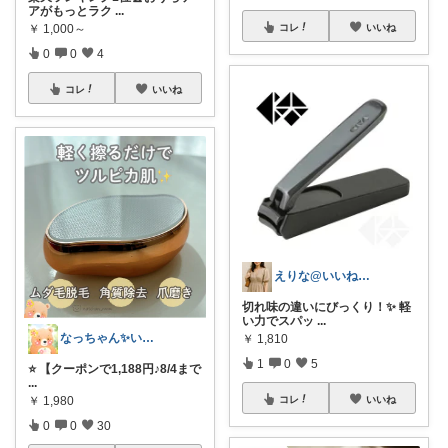
アがもっとラク
...
￥
1,000～
コレ
いいね
0
0
4
コレ
いいね
えりな@いいね100%バック💓
切れ味の違いにびっくり！✨ 軽
い力でスパッ
...
なっちゃん✨いつもありがとう😊✨
￥
1,810
1
0
5
⭐️ 【クーポンで1,188円♪8/4まで
...
￥
1,980
コレ
いいね
0
0
30