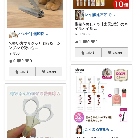
レイ|優柔不断で選べない🥲
指先を美しく✨【楽天1位】のネ
イルオイル
...
バンビ｜無印良品とペットの暮らし
￥
1,980～
1
0
1
＼軽い力でサクッと切れる！シ
ンプルで使い心
...
￥
850
コレ
いいね
0
0
9
コレ
いいね
ころまる🐕🐈もふもふ愛好家💓