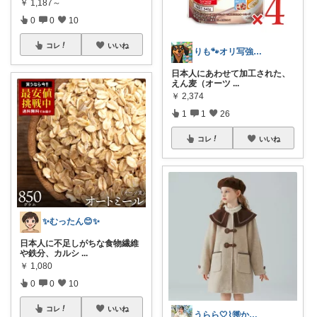
￥
1,187～
0
0
10
コレ
いいね
りも🐾オリ写強化中📸経由購入♥感謝
日本人にあわせて加工された、
えん麦（オーツ
...
￥
2,374
1
1
26
コレ
いいね
✨むったん😊✨
日本人に不足しがちな食物繊維
や鉄分、カルシ
...
￥
1,080
0
0
10
コレ
いいね
うらら🤍⌇🉐かわいい暮らし