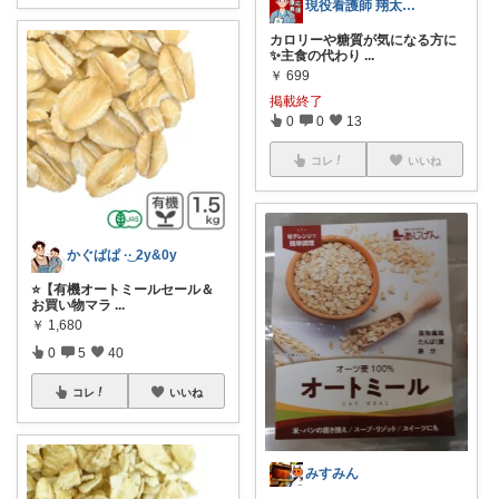
現役看護師 翔太/健康寿命アドバイザー
カロリーや糖質が気になる方に
✨主食の代わり
...
￥
699
掲載終了
0
0
13
コレ
いいね
かぐぱぱ ·͜· ︎︎2y&0y
⭐️【有機オートミールセール＆
お買い物マラ
...
￥
1,680
0
5
40
コレ
いいね
みすみん