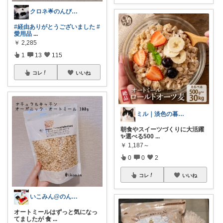
クロネ🌟のんびりゆったり活動です🌟
#経由ありがとうございました
#
愛用品
...
￥
2,285
1
13
115
コレ
いいね
ミル｜淡色の暮らし
朝食やスイーツづくりに大活躍
✨選べる500
...
￥
1,187～
0
0
2
コレ
いいね
いこみん@のんびりペースです🌸
オートミールはずっと気になっ
てましたが 食
...