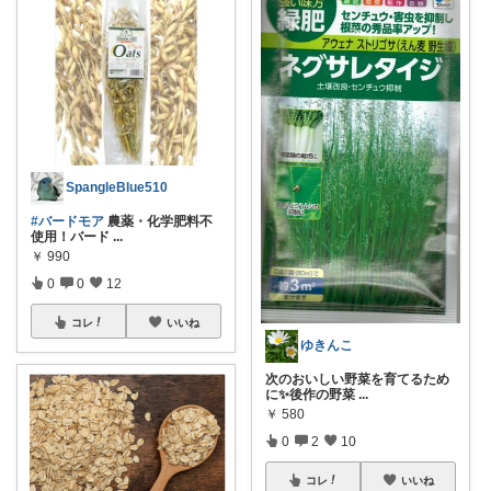
SpangleBlue510
#バードモア
農薬・化学肥料不
使用！バード
...
￥
990
0
0
12
コレ
いいね
ゆきんこ
次のおいしい野菜を育てるため
に✨後作の野菜
...
￥
580
0
2
10
コレ
いいね