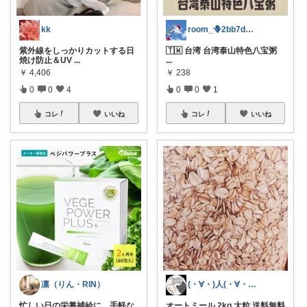
kk
room_🪻2bb7d8bc05
紫外線をしっかりカットする日
🇹🇼 台湾 台湾泰山特色八宝粥
焼け防止＆UV
...
...
￥
4,406
￥
238
0
0
4
0
0
1
コレ
いいね
コレ
いいね
凛（りん・RIN）
(・∀・)人(・∀・)ありがと♡
忙しい日の栄養補給に、手軽な
オートミール 2kg 大粒 送料無料