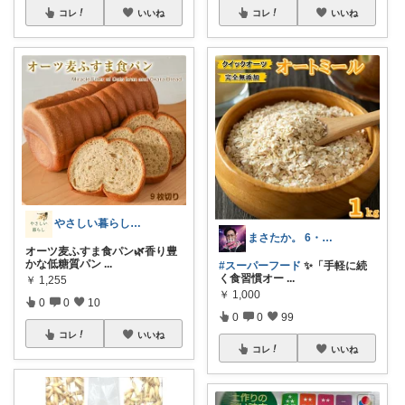
コレ
いいね
コレ
いいね
やさしい暮らし_我が家のお気に入り
まさたか。 6・7日の経由購入感謝🙏
オーツ麦ふすま食パン🌿香り豊
かな低糖質パン
...
#スーパーフード
✨「手軽に続
く食習慣オー
...
￥
1,255
￥
1,000
0
0
10
0
0
99
コレ
いいね
コレ
いいね