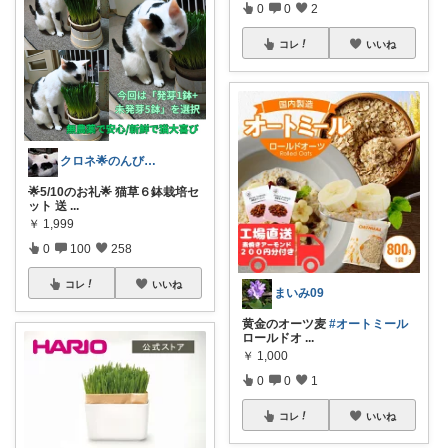
0
0
2
コレ
いいね
クロネ🌟のんびりゆったり活動です🌟
🌟5/10のお礼🌟 猫草６鉢栽培セ
ット 送
...
￥
1,999
0
100
258
コレ
いいね
まいみ09
黄金のオーツ麦
#オートミール
ロールドオ
...
￥
1,000
0
0
1
コレ
いいね