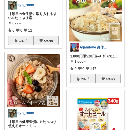
syo_room
【毎日の食生活に取り入れやす
い✨たっぷり選
...
￥
872～
0
0
12
コレ
いいね
💎jamlove 身体に優しく
1,000円🉐520円📴ｸｰﾎﾟﾝ7/11
...
￥
1,000～
0
0
147
コレ
いいね
syo_room
【毎日の健康習慣に✨たっぷり
使えるオートミ
...