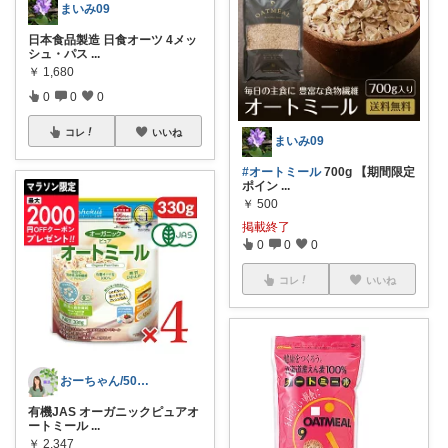
まいみ09
日本食品製造 日食オーツ 4メッ
シュ・パス
...
￥
1,680
0
0
0
コレ
いいね
まいみ09
#オートミール
700g 【期間限定
ポイン
...
￥
500
掲載終了
0
0
0
コレ
いいね
おーちゃん/50代からのゆるっと腸活
有機JAS オーガニックピュアオ
ートミール
...
￥
2,347