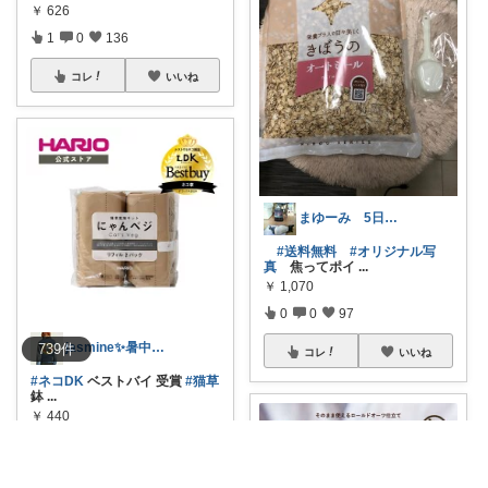
￥
626
1
0
136
コレ
いいね
まゆーみ 5日子供服と📱ケース感謝💖
#送料無料
#オリジナル写
真
焦ってポイ
...
￥
1,070
0
0
97
jasmine✨暑中見舞(*ꆤ.̫ꆤ*)
739
件
コレ
いいね
#ネコDK
ベストバイ 受賞
#猫草
鉢
...
￥
440
0
0
7
コレ
いいね