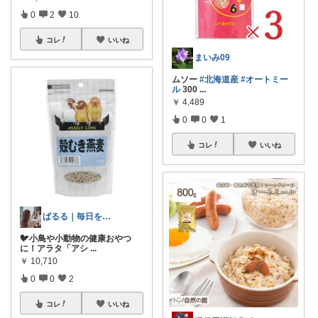
0
2
10
コレ
いいね
まいみ09
ムソー
#北海道産
#オートミー
ル
300
...
￥
4,489
0
0
1
コレ
いいね
ぱるる｜毎日を楽しく豊かにする商品✨
🐦小鳥や小動物の健康おやつ
に！アラタ「アシ
...
￥
10,710
0
0
2
コレ
いいね