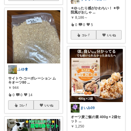
✦ゆったり感がかわちい！ ✦学
院風がおしゃ
...
￥
8,186～
0
0
5
コレ
いいね
ふゆ🐥
サイトウ-コーポレーション ム
キオーツ80
...
￥
944
0
0
14
コレ
いいね
まいみ09
オーツ麦ご飯の素 400g × 2袋セ
ット
...
￥
1,250