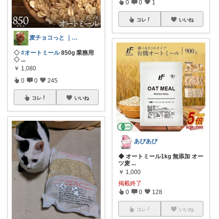
0
0
1
コレ
いいね
麦チョコっと ｜ キッズ＆ベビー 夏
◇
#オートミール
850g 業務用
◇
...
￥
1,080
0
0
245
コレ
いいね
あびあび
◆ オートミール1kg 無添加 オー
ツ麦
...
￥
1,000
掲載終了
0
0
128
コレ
いいね