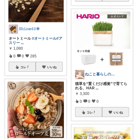
𝚂𝚑𝚒𝚗𝚎𝟼𝟶🌞
オートミール
#オートミール
#ア
スリー
...
￥
1,080
0
0
285
コレ
いいね
ねこと暮らしの道具箱
猫草を“置くだけ感覚”で育てら
れる、HAR
...
￥
3,300
0
0
0
コレ
いいね