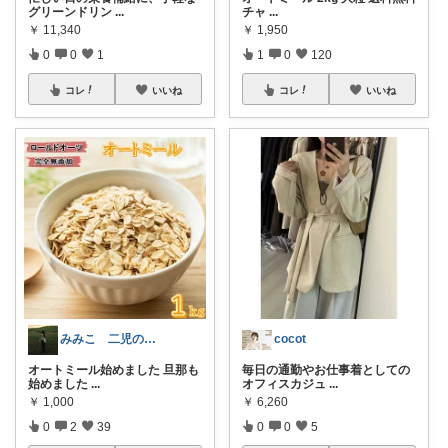
グリーンドリン
...
チャ
...
￥
11,340
￥
1,950
0
0
1
1
0
120
コレ
いいね
コレ
いいね
みみこ 二児の母✨
cocot
オートミール始めました 旦那も
毎日の通勤やお仕事着としての
始めました
...
オフィスカジュ
...
￥
1,000
￥
6,260
0
2
39
0
0
5