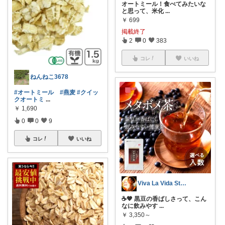
オートミール！食べてみたいな
と思って、米化
...
￥
699
掲載終了
2
0
383
コレ
いいね
ねんねこ3678
#オートミール
#燕麦
#クイッ
クオートミ
...
￥
1,690
0
0
9
コレ
いいね
Viva La Vida Studio
☕🖤 黒豆の香ばしさって、こん
なに飲みやす
...
￥
3,350～