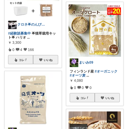
クロネ🌟のんびりゆったり活動です🌟
#経験談募集中
🌟猫草栽培キッ
ト🌟 ハリオ
...
￥
3,300
0
4
166
コレ
いいね
まいみ09
フィンランド産
#オーガニック
#オーツ麦
...
￥
4,080
0
0
0
コレ
いいね