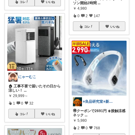
コレ
いいね
ソン開始2時間
...
￥
4,980
0
2
147
コレ
いいね
にゃーむこ
🏠 工事不要で届いたその日から
涼しい！
...
￥
29,999～
⭐良品研究室⭐新潟県民のオススメ🍙お米
1
0
32
🉐クーポンで2691円 ☀️接触涼感
コレ
いいね
ネック
...
￥
5,980
2
0
768