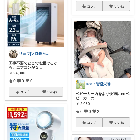
コレ
いいね
リョウ|ソロ暮らし帖
工事不要でどこでも置けるか
ら、エアコンがな
...
￥
24,800
0
0
0
Noa / 管理栄養士ママ
コレ
いいね
ベビーカー内をより快適に🌬️ ベ
ビーカーの
...
￥
2,680
0
0
2
コレ
いいね