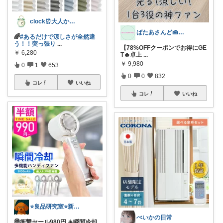
clock⏰大人かわいい
ばたあさんど🍰テンション爆上がりな生活
🌈
#あるだけで涼しさが全然違
う！！突っ張り
...
【78%OFFクーポンでお得にGE
￥
6,280
T🔥卓上
...
￥
9,980
0
1
653
0
0
832
コレ
いいね
コレ
いいね
⭐良品研究室⭐新潟県民のオススメ🍙お米
ぺいかの日常
🉐衝撃セール980円 ☀️瞬間冷却