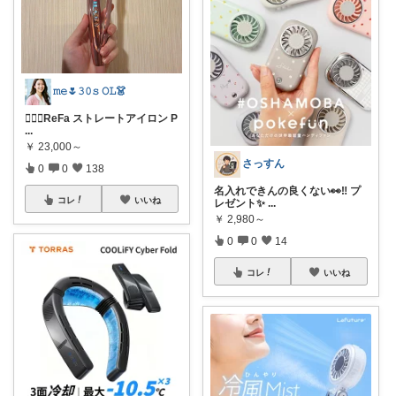
𝚖𝚎🌷𝟹𝟶𝚜 𝙾𝙻👗
🧖‍♀️✨ReFa ストレートアイロン P
...
￥
23,000～
さっすん
0
0
138
名入れできんの良くない👀‼️ プ
コレ
いいね
レゼント✨
...
￥
2,980～
0
0
14
コレ
いいね