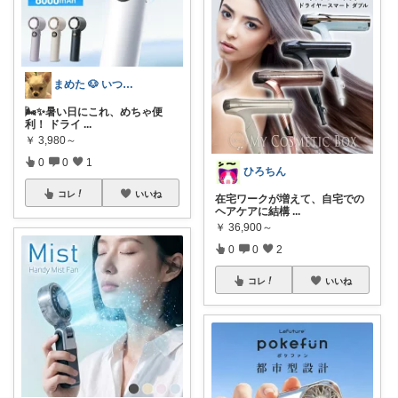
まめた 🐶 いつも感謝☺️感謝😄
🌬️✨暑い日にこれ、めちゃ便
利！ ドライ
...
￥
3,980～
0
0
1
ひろちん
コレ
いいね
在宅ワークが増えて、自宅での
ヘアケアに結構
...
￥
36,900～
0
0
2
コレ
いいね