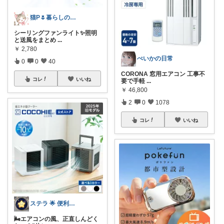
猫P🌷暮らしの中で見つけたお気に入り
シーリングファンライト✨照明
と送風をまとめ
...
￥
2,780
ぺいかの日常
0
0
40
CORONA 窓用エアコン 工事不
コレ
いいね
要で手軽
...
￥
46,800
2
0
1078
コレ
いいね
ステラ 🌟 便利グッズと素敵なアイテム
🌬️エアコンの風、正直しんどく