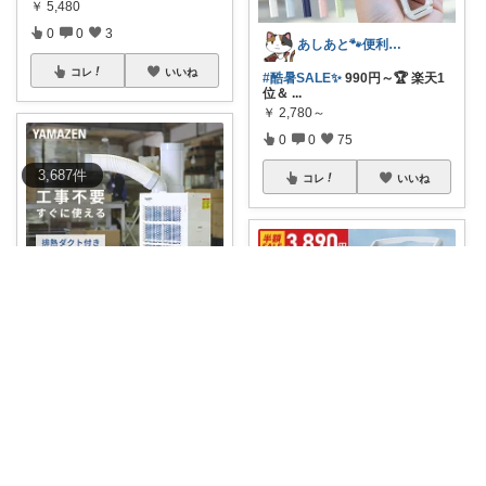
￥
5,480
0
0
3
あしあと🐾便利グッズ🌸いつも感謝
コレ
いいね
#酷暑SALE✨
990円～🏆 楽天1
位＆
...
￥
2,780～
0
0
75
3,687
件
コレ
いいね
むー🌼ほどほど生活🌼
🌈家庭用電源で使える強力スポ
ットエアコン✨
...
￥
52,800～
0
0
2
美容オタク🫢
コレ
いいね
暑い季節のお部屋を快適に🍃✨