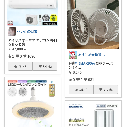
ぺいかの日常
アイリスオーヤマ エアコン 毎日
をもっと快
...
￥
47,800～
ありこ🌱🧺快適な暮らし雑貨🌻
1
0
1090
✨️🉐
#【MAX90%
OFFクーポ
コレ
いいね
ン！4
...
￥
6,240
0
5
931
コレ
いいね