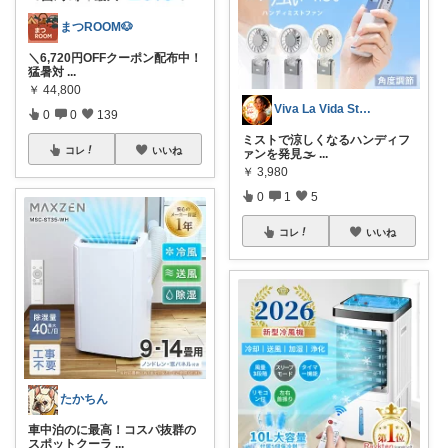
まつROOM🐶
＼6,720円OFFクーポン配布中！
猛暑対
...
￥
44,800
Viva La Vida Studio
0
0
139
ミストで涼しくなるハンディフ
コレ
いいね
ァンを発見🌫️
...
￥
3,980
0
1
5
コレ
いいね
たかちん
車中泊のに最高！コスパ抜群の
スポットクーラ
...