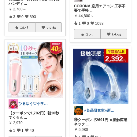
ハンディ
...
CORONA 窓用エアコン 工事不
￥
2,780～
要で手軽
...
￥
44,800～
3
0
893
1
0
1093
コレ
いいね
コレ
いいね
ひるゆう♡小学生2児ママ
⭐良品研究室⭐新潟県民のオススメ🍙お米
【クーポンで1,782円】朝10秒
でくるん
...
🉐クーポンで2691円 ☀️接触涼感
￥
2,970
ネック
...
￥
5,980
1
1
40
1
0
967