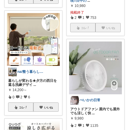
現!!日中の
...
￥
10,980
掲載終了
2
1
753
コレ
いいね
na/整う暮らしと高見えコスパ服
暮らしが変わる★夕方の西日を
遮る洗練デザイ
...
￥
14,200～
0
2
6
ぺいかの日常
コレ
いいね
アウトドアファン 屋内でも屋外
でも涼しく快
...
￥
9,980
2
1
1135