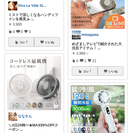
Viva La Vida Studio
ミストで涼しくなるハンディフ
ァンを発見🌫️
...
￥
3,980
0
0
3
minagawa
コレ
いいね
めざましテレビで紹介された大
注目アイテム！
...
￥
2,980～
0
1
21
コレ
いいね
ななさん
＼4日20時〜★MAX99%OFFク
ーポン
...