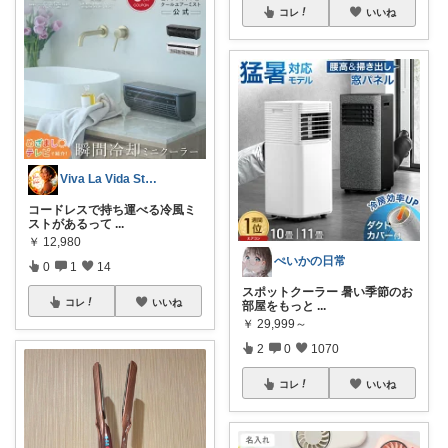
コレ
いいね
Viva La Vida Studio
コードレスで持ち運べる冷風ミ
ストがあるって
...
￥
12,980
ぺいかの日常
0
1
14
スポットクーラー 暑い季節のお
コレ
いいね
部屋をもっと
...
￥
29,999～
2
0
1070
コレ
いいね