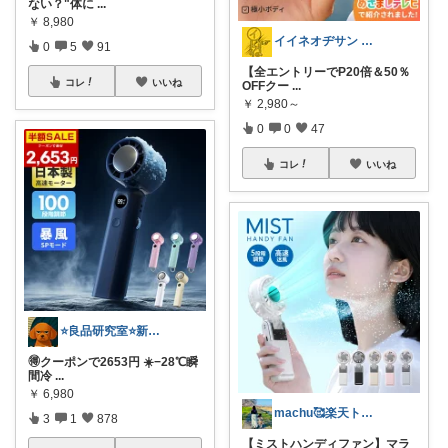
ない？"体に
...
￥
8,980
イイネオヂサン 1/4/5 感謝
0
5
91
【全エントリーでP20倍＆50％
コレ
いいね
OFFクー
...
￥
2,980～
0
0
47
コレ
いいね
⭐良品研究室⭐新潟県民のオススメ🍙お米
🉐クーポンで2653円 ☀️−28℃瞬
間冷
...
￥
6,980
machu🥰楽天トラベル感謝✨
3
1
878
【ミストハンディファン】マラ