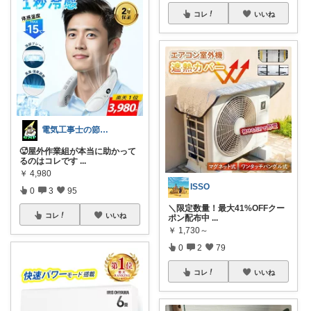
コレ
いいね
電気工事士の節電ROOM
🥵屋外作業組が本当に助かって
るのはコレです
...
￥
4,980
ISSO
0
3
95
＼限定数量！最大41%OFFクー
コレ
いいね
ポン配布中
...
￥
1,730～
0
2
79
コレ
いいね