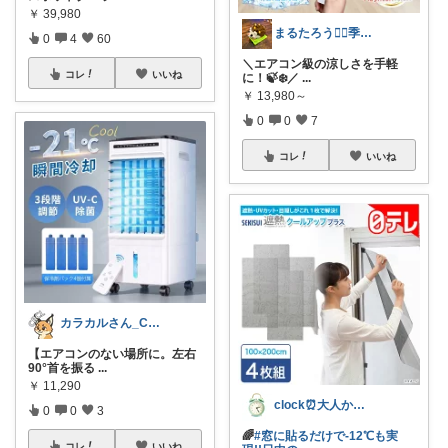
￥
39,980
まるたろう🙂‍↕️季節アイテム
0
4
60
＼エアコン級の涼しさを手軽
コレ
いいね
に！🍃❄️／
...
￥
13,980～
0
0
7
コレ
いいね
カラカルさん_CRCL😺朝コレ4時
【エアコンのない場所に。左右
90°首を振る
...
￥
11,290
clock⏰大人かわいい
0
0
3
🌈
#窓に貼るだけで-12℃も実
コレ
いいね