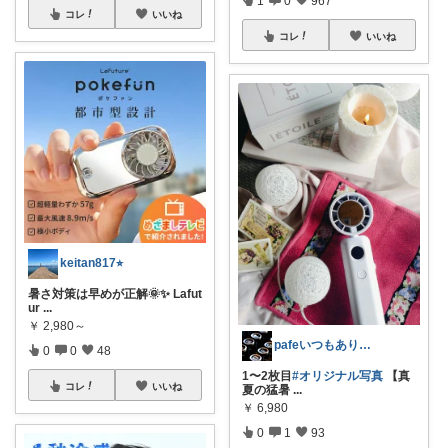
コレ
いいね
コレ
いいね
keitan817⭐︎
暑さ対策は早めが正解🌞✨ Lafut
ur
...
￥
2,980～
pafeいつもありがとう🌈🧚🏻💘
0
0
48
1〜2枚目
#オリジナル写真
【真
コレ
いいね
夏の猛暑
...
￥
6,980
0
1
93