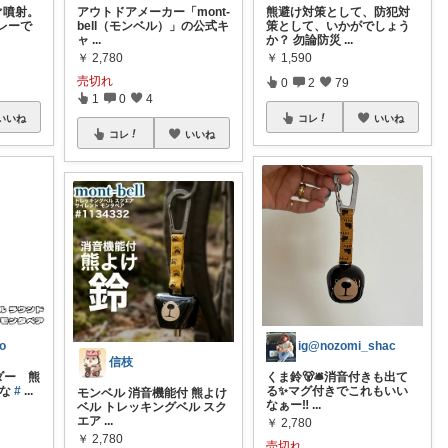
ぐ噴射。
アウトドアメーカー「mont-
熊避け対策として、防犯対
レーで
bell（モンベル）」の公式キ
策として、いかがでしょう
ャ
...
か？ 勿論防災
...
￥
2,780
￥
1,590
売切れ
0
2
79
1
0
4
いいね
コレ
いいね
コレ
いいね
o
ig@nozomi_shac
信枝
ルダー 熊
くま鈴🐻🛎️消音付きも出て
いな
#
...
る✨マグ付きでこれもいい
モンベル 消音機能付 熊よけ
なぁー‼️
...
ベル トレッキングベル スク
エア
...
￥
2,780
￥
2,780
売切れ