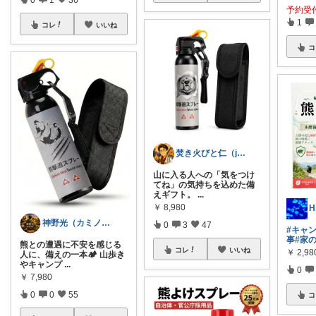
予約受
1
コレ
いいね
コ
焚き火びと仁（jin)
山に入る人への「気をつけ
てね」の気持ちを込めた備
えギフト。
...
￥
8,980
H
神野光（カミノヒカリ）
0
3
47
#キャ
事
#家
熊との遭遇に不安を感じる
コレ
いいね
￥
2,9
人に、備えの一本🏕️ 山歩き
やキャンプ
...
0
￥
7,980
0
0
55
コ