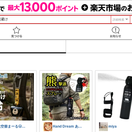
詳細検索
見つける
秋空柴まーる🌝優しい暮らしアイテム🐾
Hand Dream ありがとう
miya