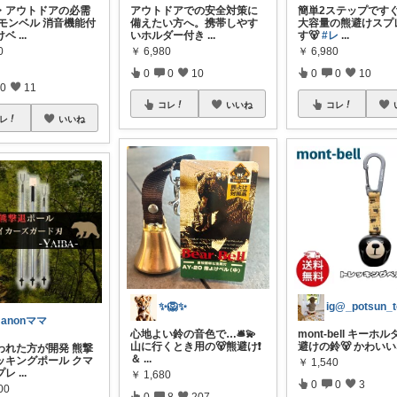
山・アウトドアの必需
アウトドアでの安全対策に
簡単2ステップです
モンベル 消音機能付
備えたい方へ。携帯しやす
大容量の熊避けスプ
けベ
...
いホルダー付き
...
す🐻
#レ
...
0
￥
6,980
￥
6,980
0
0
10
0
0
10
0
11
コレ
いいね
コレ
レ
いいね
✨🦁✨
ig@_potsun_t
anonママ
心地よい鈴の音色で…🛎️💫
mont-bell キーホ
山に行くとき用の🐻熊避け❗️
避けの鈴🐻 かわい
われた方が開発 熊撃
＆
...
ッキングポール クマ
￥
1,540
プレ
...
￥
1,680
0
0
3
00
0
8
207