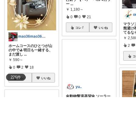
ー
...
￥
1,180～
o
0
0
21
マラソン
コレ
いいね
熊避け
てるな
mao36mao36＊経由購入感謝です✨
￥
2,58
2
ホームコースのひとつが山
の中で⛳️ 明日も一緒する、
まだ渡し
...
コ
￥
590～
0
2
18
226
件
コレ
いいね
yu..
🌼動物撃退器🐻🌼 ソーラー
式 赤外線感知 リモコン操作
IP
...
￥
5,980
掲載終了
1
0
13
最近ニ