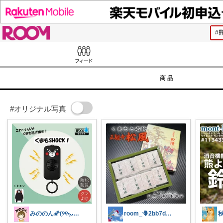
ROOM
Feed
商品
#オリジナル写真
みののん🌠(୨୧•͈ᴗ•͈)感謝♡
room_🪻2bb7d8bc05