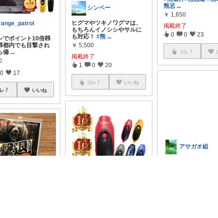
熊忌
...
シンベー
￥
1,650
ヒグマやツキノワグマは、
range_patrol
掲載終了
もちろんイノシシやサルに
0
0
23
も対応！
#熊
...
でポイント10倍🧸
🧸都内でも目撃され
￥
5,500
ら備
...
コレ
掲載終了
0
1
0
20
0
17
コレ
いいね
レ
いいね
アサガオ組
即納 ホイッスル 笛
ズ 緊急ホイッスル 救
本
...
ドン・タコス 防災⚠️生活雑貨アウトドア
￥
2,999
RYUNOSUKEEEE
強音🔊安心 非常時も日常業
0
0
24
務もこれ一台🛡️最大120dB
ュースでもクマの話