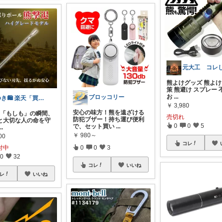
熊よけグッズ 熊よけ
策 熊避け スプレー 
お
...
ブロッコリー
ゆき🛍️ 楽天「買ってよかった」を厳選
￥
3,980
安心の味方！熊を遠ざける
🌧️ 「もしも」の瞬間、
売切れ
防犯ブザー！持ち運び便利
と大切な人の命を守
0
0
5
で、セット買い
...
...
￥
980～
00
コレ
付中
0
0
3
0
32
コレ
いいね
レ
いいね