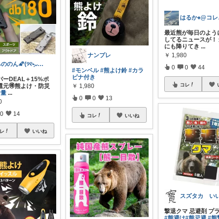
はる
最近熊が毎日のよう
してるニュースが！
にも降りてき
...
￥
1,980
ナンプレ
みののん🌠(୨୧•͈ᴗ•͈)感謝♡
0
0
44
#モンベル
#熊よけ鈴
#カラ
ビナ付き
パーDEAL＋15%ポ
コレ
還元🉐熊よけ・防災
￥
1,980
音量
...
0
0
13
0
0
14
コレ
いいね
レ
いいね
撃退クマ 忌避剤 プ
#熊避け
#熊忌避
#熊