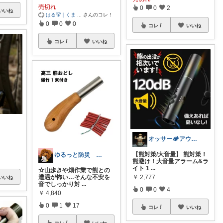
売切れ
0
0
2
いいね
はる🐻｜くま
...
さんのコレ！
0
0
0
コレ
いいね
コレ
いいね
オッサー🏕️アウトドアLove人間⛺️
【熊対策/大音量】 熊対策！
ゆるっと防災 115
熊避け！大音量アラーム&ラ
イト 1
...
☆山歩きや畑作業で熊との
遭遇が怖い…そんな不安を
￥
2,777
いいね
音でしっかり対
...
0
0
4
￥
4,840
0
1
17
コレ
いいね
コレ
いいね