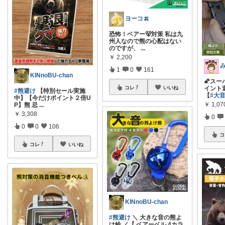
ヨーコ🍌
恐怖！ベアー🐻対策 私は九
州人なので熊の心配はない
のですが、
...
￥
2,200
1
0
161
KINnoBU-chan
🌠スー
コレ
いいね
イント
#熊避け
【特別セール実施
【
#大
中】【今だけポイント２倍U
￥
1,07
P】熊 忌
...
￥
3,308
0
0
0
106
コ
コレ
いいね
KINnoBU-chan
#熊避け
＼ 大きな音の熊よ
け鈴 ／【 ベアーベル 4カラ