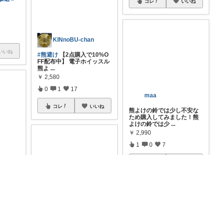
コレ
いいね
いいね
KINnoBU-chan
#熊避け
【2点購入で10%O
FF配布中】 電子ホイッスル
熊よ
...
￥
2,580
0
1
17
コレ
いいね
maa
熊よけの鈴では少し不安な
ため購入してみました！熊
よけの鈴では少
...
￥
2,990
 防災グッ
助笛 8
1
0
7
コレ
いいね