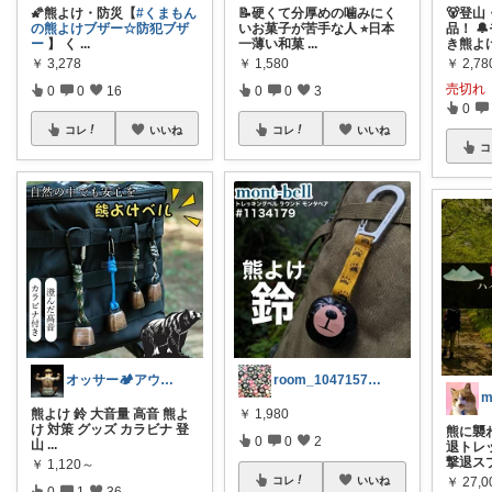
🌠熊よけ・防災【
#くまもん
📝硬くて分厚めの噛みにく
🐻登
の熊よけブザー☆防犯ブザ
いお菓子が苦手な人 ⭐︎日本
品！ 
ー
】 く
...
一薄い和菓
...
き熊よ
￥
3,278
￥
1,580
￥
2,78
売切れ
0
0
16
0
0
3
0
コレ
いいね
コレ
いいね
コ
オッサー🏕️アウトドアLove人間⛺️
room_1047157915
m
熊よけ 鈴 大音量 高音 熊よ
￥
1,980
け 対策 グッズ カラビナ 登
熊に襲
0
0
2
山
...
退トレ
撃退ス
￥
1,120～
コレ
いいね
￥
27,0
0
1
36