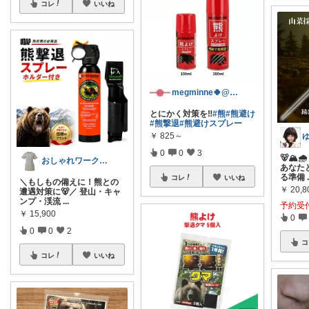
コレ
いいね
megminne🍀@いちごいちえ
とにかく対策を‼️
#熊
#熊避け
#熊撃退
#熊避けスプレー
￥
825～
0
0
3
🐻🏔️
おしゃれワーク＆メディカルウェアROOM
あなた
る準備
コレ
いいね
＼もしもの備えに！熊との
￥
20,8
遭遇対策に🐻／ 登山・キャ
ンプ・渓流
...
予約受
￥
15,900
0
0
0
2
コ
コレ
いいね