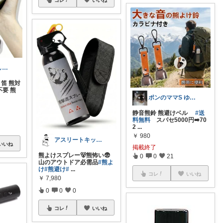
元大工 コレしないでね❌
 笛 熊対
不要 熊
ポンのママS ゆっくりのんびりです✨
静音熊鈴 熊避けベル
#送
料無料
スパセ5000円➡️70
2
...
￥
980
アスリートキッズ&家族の楽天ルーム📣
いいね
掲載終了
熊よけスプレー🐻熊怖い😨
0
0
21
山のアウトドア必需品
#熊よ
け
#熊避け
#
...
コレ
いいね
￥
7,980
0
0
0
コレ
いいね