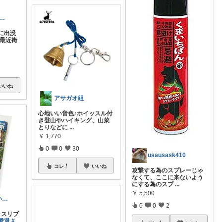
か♦️@コレクション見てね😆
に出没
 最近街
いいね
アサガオ組
心地いい音色♪ホイッスル付
き登山やハイキング、山菜
とりなどに
...
￥
1,770
0
0
30
usausask410
コレ
いいね
攻撃する為のスプレーじゃ
なくて、ここに来ないよう
にする為のスプ
...
￥
5,500
スズタカ いいね♡、購入ありがとう♡
0
0
2
ラスリブ
撃退
#