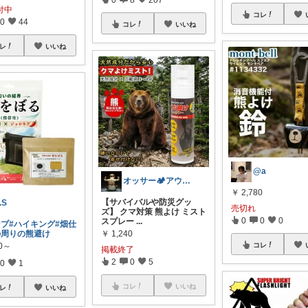
付中
コレ
0
44
コレ
いいね
レ
いいね
@a
オッサー🏕️アウトドアLove人間⛺️
￥
2,780
【サバイバルや防災グッ
.S
売切れ
ズ】 クマ対策 熊よけ ミスト
0
0
0
スプレー
...
ンプ
#ハイキング
#畑仕
の周りの熊避け
￥
1,240
80～
コレ
掲載終了
2
0
5
0
1
コレ
いいね
レ
いいね