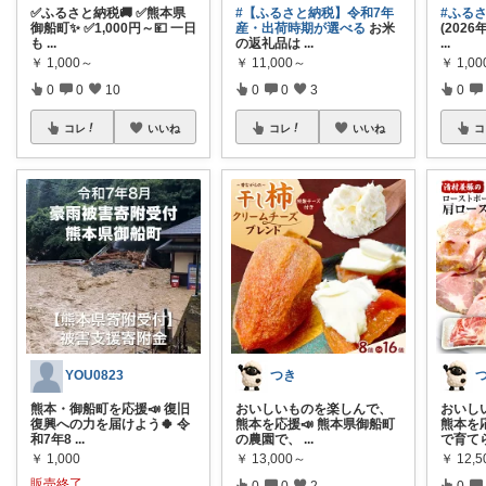
✅ふるさと納税🚚 ✅熊本県
#【ふるさと納税】令和7年
#ふる
御船町✨ ✅1,000円～💴 一日
産・出荷時期が選べる
お米
(202
も
...
の返礼品は
...
...
￥
1,000～
￥
11,000～
￥
1,0
0
0
10
0
0
3
0
コレ
いいね
コレ
いいね
コ
YOU0823
つき
熊本・御船町を応援📣 復旧
おいしいものを楽しんで、
おいし
復興への力を届けよう🍀 令
熊本を応援📣 熊本県御船町
熊本を
和7年8
...
の農園で、
...
で育て
￥
1,000
￥
13,000～
￥
12,5
販売終了
0
0
2
0