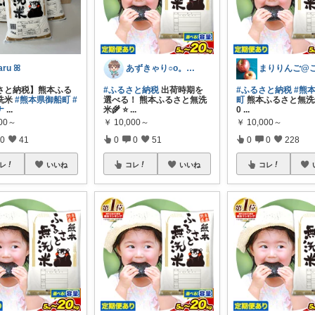
aru ꕤ
あずきゃり○o。.🐟🐠
さと納税】熊本ふる
#ふるさと納税
出荷時期を
#ふるさと納税
#熊
洗米
#熊本県御船町
#
選べる！ 熊本ふるさと無洗
町
熊本ふるさと無洗米
ナ
...
米🌾 ⭐
...
0
...
000～
￥
10,000～
￥
10,000～
0
41
0
0
51
0
0
228
レ
いいね
コレ
いいね
コレ