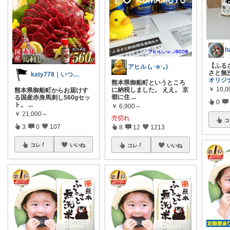
h
【ふる
アヒル (｡･ө･｡)
さと無
katy778｜いつも有難うございます✨
オリジ
熊本県御船町というところ
￥
10,
に納税しました。 ええ。 京
熊本県御船町からお届けす
都に住
...
る国産赤身馬刺し560gセッ
0
ト。
...
￥
6,900～
￥
21,000～
売切れ
コ
3
0
107
8
12
1213
コレ
いいね
コレ
いいね