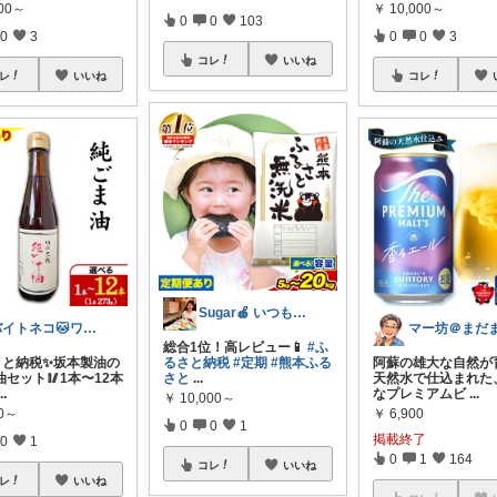
000～
￥
10,000～
0
0
103
0
3
0
0
3
コレ
いいね
レ
いいね
コレ
Sugar🍎 いつもの毎日を気分良く♡
バイトネコ🐱ワンオペママ喜ぶ便利グッズ
総合1位！高レビュー📱
#ふ
るさと納税✨坂本製油の
るさと納税
#定期
#熊本ふる
阿蘇の雄大な自然が
セット🥢1本〜12本
さと
...
天然水で仕込まれた
...
なプレミアムビ
...
￥
10,000～
00～
￥
6,900
0
0
1
掲載終了
0
1
0
1
164
コレ
いいね
レ
いいね