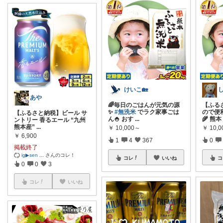
けいこ🏡
あや
🌈毎日のごはんが元気の源
【ふる
✨
#無洗米
でラク家事ごは
ので便
【ふるさと納税】ビール サ
ん🍚 おす
...
🌾 熊本
ントリー 香るエール “九州
熊本産”
...
￥
10,000～
￥
10,
￥
6,900
1
4
367
0
掲載終了
ig▶︎sen
...
さんのコレ！
コレ
いいね
コ
0
0
3
コレ
いいね