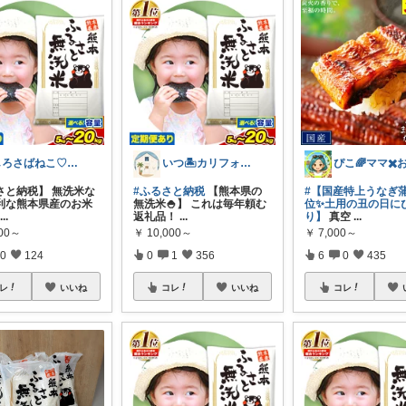
しろさばねこ♡トラベルも感謝🙇‍♀️
いつ🏝カリフォルニアスタイルの家
さと納税】 無洗米な
#ふるさと納税
【熊本県の
#【国産特上うなぎ蒲
利な熊本県産のお米
無洗米🍚】 これは毎年頼む
位✨土用の丑の日に
...
返礼品！
...
り】
真空
...
000～
￥
10,000～
￥
7,000～
0
124
0
1
356
6
0
435
レ
いいね
コレ
いいね
コレ