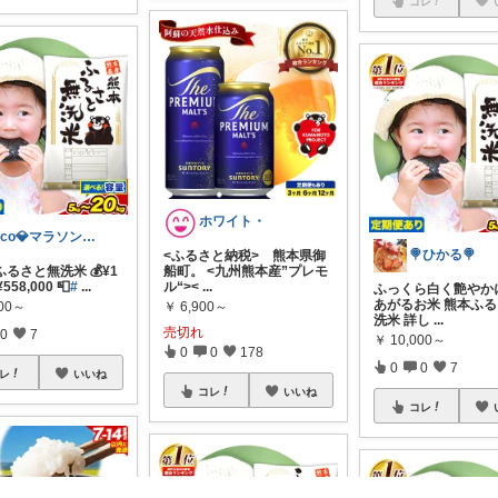
コレ
ホワイト・
nico💎マラソン🏃‍♀️❤️‍🔥
🍭ひかる🍭
<ふるさと納税> 熊本県御
ふるさと無洗米 💰¥1
船町。 <九州熊本産”プレモ
¥558,000 📮
#
...
ル“><
...
ふっくら白く艶やか
あがるお米 熊本ふ
000～
￥
6,900～
洗米 詳し
...
売切れ
0
7
￥
10,000～
0
0
178
0
0
7
レ
いいね
コレ
いいね
コレ