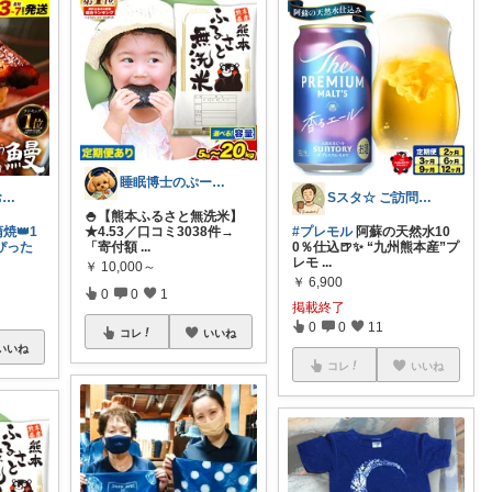
睡眠博士のぷーぷーぷーさん
ぴこ🌈ママ✖️お洒落✖️お得
Sスタ☆ ご訪問に感謝🌻🏖️
🍚【熊本ふるさと無洗米】
焼👑1
★4.53／口コミ3038件→
#プレモル
阿蘇の天然水10
ぴった
「寄付額
...
0％仕込🍺✨ “九州熊本産”プ
レモ
...
￥
10,000～
￥
6,900
0
0
1
掲載終了
0
0
11
コレ
いいね
いいね
コレ
いいね