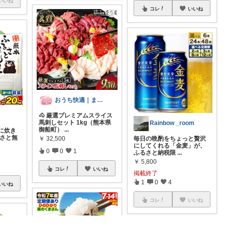
いいね
コレ
いいね
おうち快適｜まひろ GROOM
🐴 厳選プレミアムスライス
馬刺しセット 1kg（熊本県
Rainbow _room
御船町）
...
に炊き
るさと無
￥
32,500
毎日の晩酌をちょっと贅沢
にしてくれる「金麦」が、
0
0
1
ふるさと納税限
...
￥
5,800
コレ
いいね
掲載終了
1
0
4
いいね
コレ
いいね