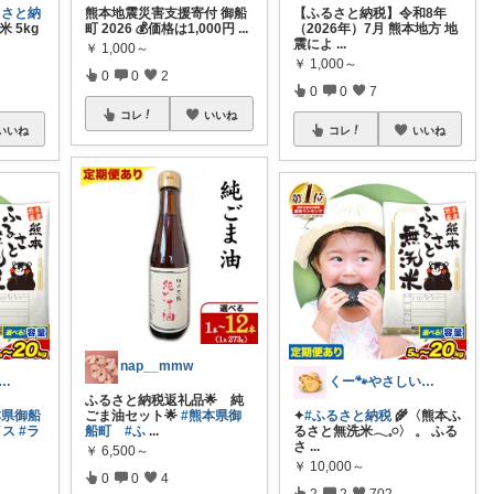
るさと納
熊本地震災害支援寄付 御船
【ふるさと納税】令和8年
 5kg
町 2026 💰価格は1,000円
...
（2026年）7月 熊本地方 地
震によ
...
￥
1,000～
￥
1,000～
0
0
2
0
0
7
コレ
いいね
いいね
コレ
いいね
nap__mmw
★R💛MAN ＠ コスパは大事！
くー🐾やさしいものと健やか暮らし☕️
ふるさと納税返礼品🌟 純
本県御船
ごま油セット🌟
#熊本県御
✦
#ふるさと納税
🌾〈熊本ふ
イス
#ラ
船町
#ふ
...
るさと無洗米𓂃𓈒𓏸〉 。 ふる
さ
...
￥
6,500～
￥
10,000～
0
0
4
2
2
702