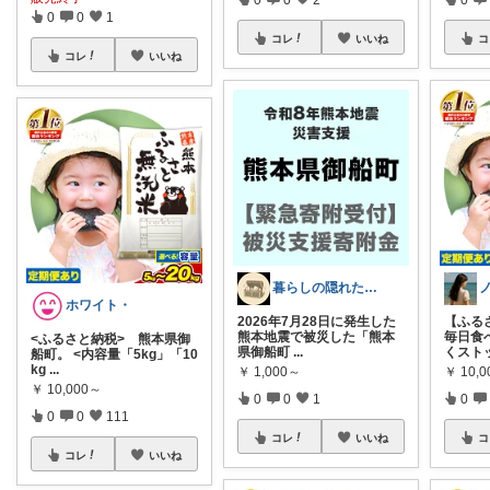
0
0
1
コレ
いいね
コ
コレ
いいね
暮らしの隠れた名品
ホワイト・
2026年7月28日に発生した
【ふる
熊本地震で被災した「熊本
毎日食
<ふるさと納税> 熊本県御
県御船町
...
くスト
船町。 <内容量「5kg」「10
kg
...
￥
1,000～
￥
10,
￥
10,000～
0
0
1
0
0
0
111
コレ
いいね
コ
コレ
いいね