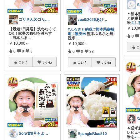
&
＊熊本
と納税
ゴリさんのゴリ押し
zue6/2026あけおめ🎍🐴
米
#ふ
￥
10,
​【最短1日発送】洗わなくて
#ふるさと納税
#熊本県御船
OK！家事の負担を減らす
町
#無洗米
熊本ふるさと無
0
「熊本ふる
...
洗米
...
￥
10,000～
￥
10,000～
コ
0
0
3
0
0
38
コレ
いいね
コレ
いいね
🌷必ず
レビュ
Sora🌸8月もよろしくね
SpangleBlue510
米を
#
..