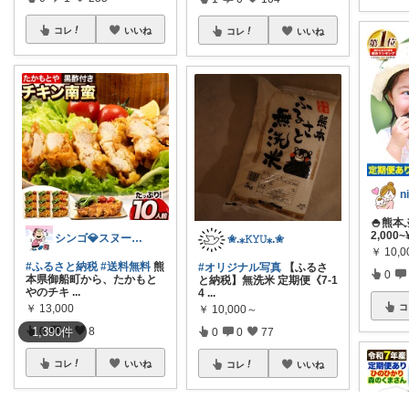
コレ
いいね
コレ
いいね
🍚熊本
2,000~
シンゴ💎スヌーピーで埋め尽くすワン🐶
✬.⁎𝙺𝚈𝚄⁎.✬
￥
10,
#ふるさと納税
#送料無料
熊
#オリジナル写真
【ふるさ
0
本県御船町から、たかもと
と納税】無洗米 定期便《7-1
やのチキ
...
4
...
￥
13,000
コ
￥
10,000～
1,390
件
0
0
8
0
0
77
コレ
いいね
コレ
いいね