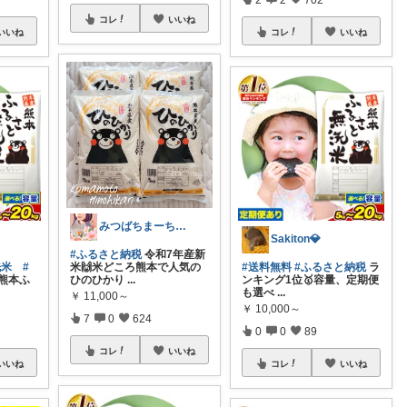
コレ
いいね
いいね
コレ
いいね
みつばちまーちᵀᴴᴬᴺᴷ ᵞᴼᵁ ◡̈*
Sakiton💎
#ふるさと納税
令和7年産新
洗米
#
米🙌米どころ熊本で人気の
#送料無料
#ふるさと納税
ラ
熊本ふ
ひのひかり
...
ンキング1位🥇容量、定期便
も選べ
...
￥
11,000～
￥
10,000～
7
0
624
0
0
89
コレ
いいね
いいね
コレ
いいね