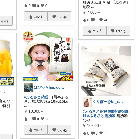
町 みふねまち 🌸 【ふるさと
0
0
0
納税
...
￥
7,000～
コレ
いいね
0
0
46
いいね
コレ
いいね
はぴっちhapicchi💎🏃感謝💐
マー坊＠まだまだこれから７０代
#ふるさと納税
[熊本ふる
育んだ
さと無洗米 5kg 10kg15kg
くりぼー@kr_simple_life
、特別
...
￥
10,000～
#ふるさと納税
#熊本県御船
町
#ふるさと無洗米
無洗米
0
0
26
なの
...
￥
10,000～
コレ
いいね
0
0
7