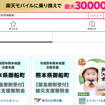
詳細検索
見つける
ごぶりんきゃっと@感謝(*≧▽≦*)ゞ
楽天のお得を極めるガイド