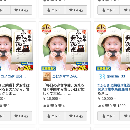
レ
いいね
コレ
いいね
コレ
ノコノコ🌿 自分のQOL向上リスト
こむぎママ がんばりすぎるママを救う
goncha_33
さと納税】🌾お米は
「毎日の夕食準備、お米を
#ふるさと納税
#無
べるものだから、賢
研ぐ手間すら惜しいほど忙
お米
#熊本県御船町
ックしま
...
しくて大変…」
...
るさ
...
000～
￥
10,000～
￥
10,000～
0
1
0
0
4
4
0
1399
レ
いいね
コレ
いいね
コレ