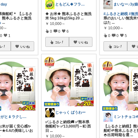
 day
ともどん🍀フライパン料理ある暮らし🍳
まいなー♪3y
県御船町＊ 【ふるさ
🍀 お米🍀 熊本ふるさと無洗
#ふるさと納税
#無
】熊本ふるさと無洗
米 5kg 10kg15kg 20
...
県のおいしい無洗米✨
る
...
はた
...
￥
10,000～
000～
￥
10,000～
0
0
6
0
1
0
0
5
コレ
いいね
レ
いいね
コレ
じゃっく ばうわー
ながと🌷ラクしてときめく暮らし
✅ふるさと納税🚚 ✅熊本県
お米が届く安心感✨️
御船町✨ ✅13,000円～💴 西
【ふるさと納税】熊
ー★4.4の美味しいお
日
...
船町🌱熊本ふるさと
.
🍚出荷時期を選
...
￥
10,000～