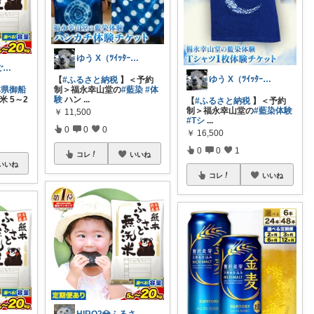
ゆう X（ﾂｲｯﾀｰ）@mihaneed
まりりんご@ご購入感謝です🍎
ゆう X（ﾂｲｯﾀｰ）@mihaneed
【
#ふるさと納税
】＜予約
本県御船
制＞福永幸山堂の
#藍染
#体
 5～2
験
ハン
...
【
#ふるさと納税
】＜予約
制＞福永幸山堂の
#藍染体験
￥
11,500
#Tシ
...
0
0
0
￥
16,500
0
0
1
コレ
いいね
いいね
コレ
いいね