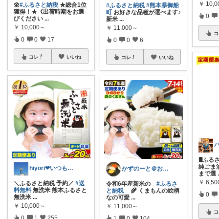
￥
10,
🌼
#ふるさと納税
★総合1位
#ふるさと納税
#熊本県御船
獲得！★《出荷時期をお選
町
お好きな品種が選べます♪
0
びください
...
新米
...
￥
10,000～
￥
11,000～
コ
0
0
17
0
0
6
コレ
いいね
コレ
いいね
🛢️ふ
純ごま油
hiyori❤いつもありがとう♡感謝🌹
かずのーと＠お得な春夏コーデ🌸
まで選
￥
6,5
＼ふるさと納税 予約／
#送
令和6年産新米の
#ふるさ
料無料
無洗米 熊本ふるさと
と納税
🌾 くまもんの絵柄
0
無洗米
...
なの可愛
...
￥
10,000～
￥
11,000～
コ
0
1
255
1
0
104