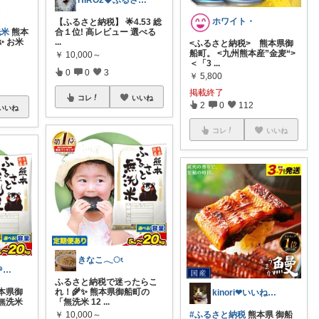
HIRO2💎ふるさと納税 納付額別
娘
ホワイト・
【ふるさと納税】 🌟4.53 総
洗米
熊本
合１位! 高レビュー 選べる
️ お米
...
<ふるさと納税> 熊本県御
船町。 <九州熊本産”金麦“>
￥
10,000～
＜「3
...
0
0
3
￥
5,800
掲載終了
コレ
いいね
2
0
112
いいね
コレ
いいね
きなこ𓂃ং
ミントチョコ🌱いつもありがとう
ふるさと納税で迷ったらこ
本県御
れ！🌾✨ 熊本県御船町の
kinori❤︎いいねご購入感謝です💝
無洗米
「無洗米 12
...
￥
10,000～
#ふるさと納税
熊本県 御船