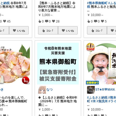
さと納税
令和8年7月
【熊本・ふるさと納税】令
#熊本県御船町
#ふ
6年) 熊本地方 地震によ
和8年7月熊本地方地震によ
税
熊本ふるさと無洗米
り甚大な被害
...
...
00～
￥
1,000～
￥
10,000～
0
45
0
0
28
0
0
5
レ
いいね
コレ
いいね
コレ
つき
なつ
ST
いものを楽しんで、
🍀【ふるさと納税】令和8年
#ふるさと納税
#熊
応援📣 熊本県御船町
（2026年）7月 熊本地方 地
町
#米
#無洗米
#ラ
られ
...
震に
...
...
00
￥
1,000～
￥
10,000～
0
1
0
0
3
0
0
2