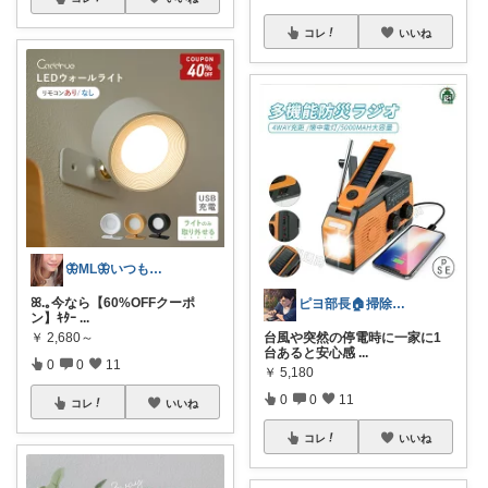
コレ
いいね
🦋ML🦋いつもありがとう💓
ꕤ.｡今なら【60%OFFクーポ
ピヨ部長🏠掃除好きパパの賢いリフォーム
ン】ｷﾀｰ
...
￥
2,680～
台風や突然の停電時に一家に1
台あると安心感
...
0
0
11
￥
5,180
0
0
11
コレ
いいね
コレ
いいね