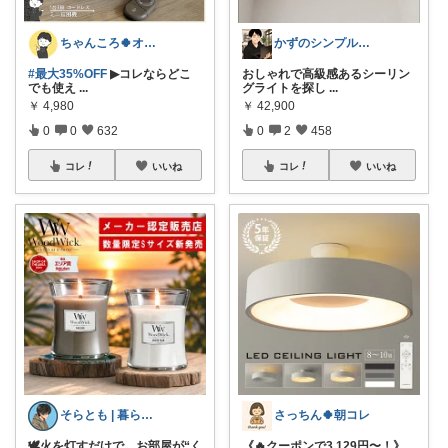
ちゃんころ🍀オリ写/インテリア/キッズ
かずのシンプル生活｜一生モノに出会う場所
#最大35%OFF
▶コレならどこ
おしゃれで高級感あるシーリン
でも使え
...
グライトを探し
...
￥
4,980
￥
42,900
0
0
632
0
2
458
コレ
いいね
コレ
いいね
そらとも | 暮らしItem🕊️朝コレ
さっちん🍀朝コレ
🕊️火を灯すだけで、お部屋が“く
《🔥クーポンで3,129円〜！》