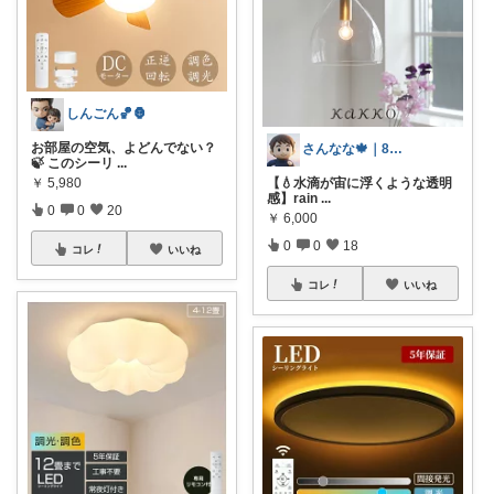
しんごん🏀🦍
お部屋の空気、よどんでない？
さんなな🍁｜8月朝コレチャレンジ🌞
🍃 このシーリ
...
￥
5,980
【💧水滴が宙に浮くような透明
感】rain
...
0
0
20
￥
6,000
0
0
18
コレ
いいね
コレ
いいね