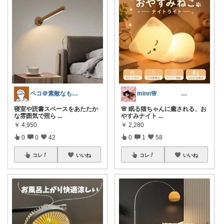
ペコ＠素敵なものを紹介しています
minn🌸 358
寝室や読書スペースをあたたか
🌸 眠る猫ちゃんに癒される、お
な雰囲気で照ら
...
やすみナイト
...
￥
4,950
￥
2,280
0
0
42
0
1
58
コレ
いいね
コレ
いいね