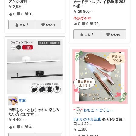
タンが便利
...
カードディスプレイ 防湿庫 202
6 💰
...
￥
2,980
￥
29,800～
0
0
13
予約受付中
0
0
79
コレ
いいね
コレ
いいね
青麦
照明をもっとおしゃれに楽しみ
もちこ 〜ごくらく＆かわいい生活♪
たい方におすす
...
￥
4,400～
#オリジナル写真
楽天1位３冠！
口コミ20
...
0
0
40
￥
1,380