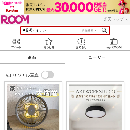
ROOM
楽天トップへ
詳細検索
Feed
見つける
お知らせ
商品
ユーザー
#オリジナル写真