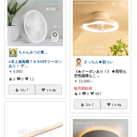
ちゃんみつ@豊かな日常
#卓上扇風機７８％OFFクーポン
さっちん🍀朝コレ
あり！
デ
...
￥
9,980
《🔥クーポンあり！》 🍀照明も
空気循環もこ
...
0
0
11
￥
10,980～
販売開始前
コレ
いいね
4
0
967
コレ
いいね