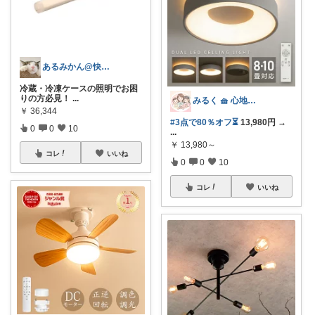
あるみかん@快適な在宅ワーク＆デスク環境
冷蔵・冷凍ケースの照明でお困
りの方必見！
...
みるく 🧺 心地よい、上質な暮らしを
￥
36,344
#3点で80％オフ⏳
13,980円 →
0
0
10
...
￥
13,980～
コレ
いいね
0
0
10
コレ
いいね