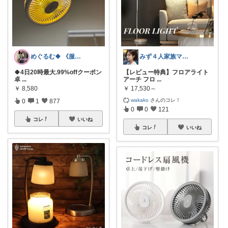
めぐるむ🍀 《服と暮らし》朝コレ
みず４人家族ママ★３０代子育て奮闘中🙆
🍀4日20時最大.99%offクーポン
【レビュー特典】フロアライト
卓
...
アーチ フロ
...
￥
8,580
￥
17,530～
wakako
さんのコレ！
0
1
877
0
0
121
コレ
いいね
コレ
いいね