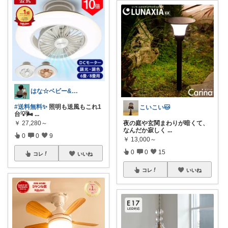
はな☆ベビー&キッズ
#送料無料✨
照明も送風もこれ1
こいこい🐱
台💡🌬️
...
￥
27,280～
夜の庭や玄関まわりが暗くて、
なんだか寂しく
...
0
0
9
￥
13,000～
0
0
15
コレ
いいね
コレ
いいね