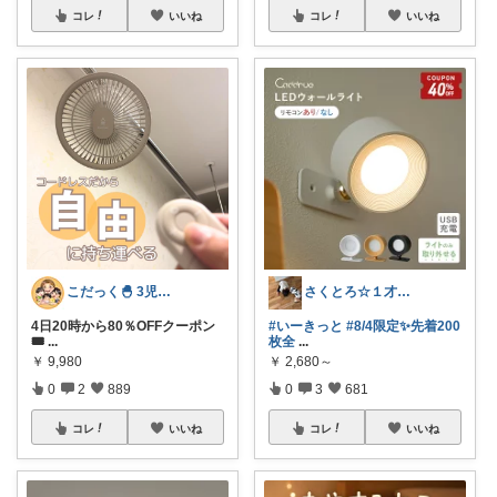
コレ
いいね
コレ
いいね
こだっく🐣 3児のママ
さくとろ☆１才児ぱぱ
4日20時から80％OFFクーポン
#いーきっと
#8/4限定✨先着200
🎟️
...
枚全
...
￥
9,980
￥
2,680～
0
2
889
0
3
681
コレ
いいね
コレ
いいね