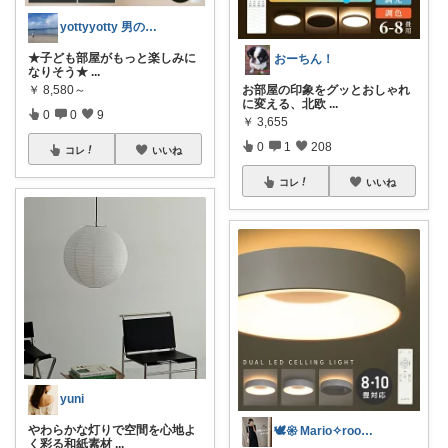
yottyyotty 男の子ママの暮らし
★子ども部屋がもっと楽しみに
おーちん！
なりそう★
...
￥
8,580～
お部屋の印象をグッとおしゃれ
に変える、北欧
...
0
0
9
￥
3,655
0
1
208
コレ
いいね
コレ
いいね
yuni
やわらかな灯りで空間を心地よ
🕊𑁍 Mario✧room 𑁍🕊
く彩る和紙素材
...