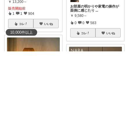
￥
13,200～
お部屋の明かりや家電の操作が
販売開始前
面倒に感じたり
...
1
1
904
￥
9,580～
0
0
583
コレ
いいね
10,000
件
以上
コレ
いいね
ayapo🌱インテリア&雑貨
🌱
#竹編みテーブルライト
自然
青色🐾
素材の竹を丁
...
￥
8,980～
花びらのような かわいいシェー
ドが🐾 淡色
...
0
0
5
￥
9,860～