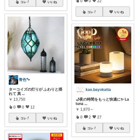
0
0
22
コレ
いいね
コレ
いいね
青色🐾
ターコイズの灯りが ふわりと揺
kae.bayokatta
れて 異
...
￥
13,750
🌙夜の時間をもっと快適に✨ La
tuna
...
0
0
12
￥
1,870～
0
2
27
コレ
いいね
コレ
いいね