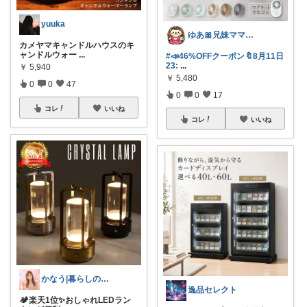
yuuka
ゆあ🎀兄妹ママの育児と暮らし
カメヤマキャンドルハウスのキ
ャンドルウォー
...
#📣46%OFFクーポン🔖8月11日
23:
...
￥
5,940
￥
5,480
0
0
47
0
0
17
コレ
いいね
コレ
いいね
かなう|暮らしの記録🌱
逸品セレクト
🏕️楽天1位✨おしゃれLEDラン