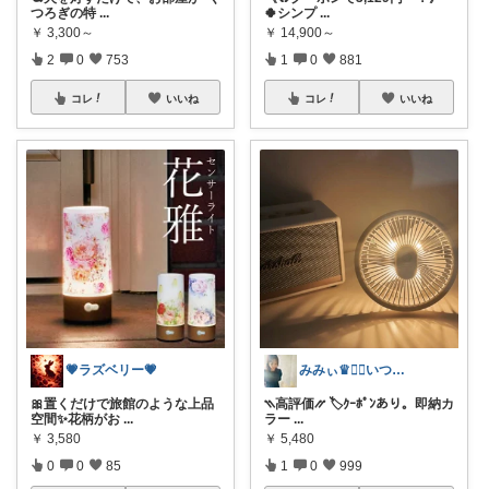
つろぎの特
...
🍀シンプ
...
￥
3,300～
￥
14,900～
2
0
753
1
0
881
コレ
いいね
コレ
いいね
💗ラズベリー💗
みみぃ♛👯‍♀️いつもありがとう🎪
🎀置くだけで旅館のような上品
⳹高評価⳼ 🏷️ｸｰﾎﾟﾝあり。即納カ
空間✨花柄がお
...
ラー
...
￥
3,580
￥
5,480
0
0
85
1
0
999