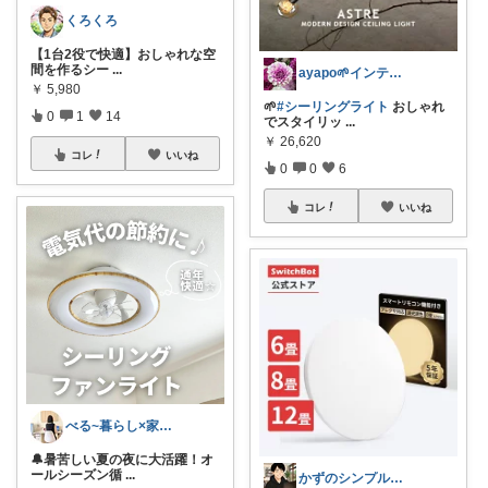
くろくろ
【1台2役で快適】おしゃれな空
間を作るシー
...
ayapo🌱インテリア&雑貨
￥
5,980
🌱
#シーリングライト
おしゃれ
0
1
14
でスタイリッ
...
￥
26,620
コレ
いいね
0
0
6
コレ
いいね
べる~暮らし×家事をラクに快適に
🔔暑苦しい夏の夜に大活躍！オ
ールシーズン循
...
かずのシンプル生活｜一生モノに出会う場所