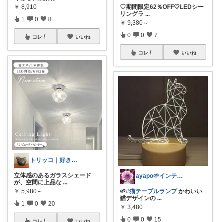
￥
8,910
♡期間限定62％OFF🤍LEDシー
リングラ
...
1
0
8
￥
9,380～
0
0
7
コレ
いいね
コレ
いいね
トリッコ｜好きな雑貨・インテリア
立体感のあるガラスシェード
ayapo🌱インテリア&雑貨
が、空間に上品な
...
￥
5,980～
🌱
#猫テーブルランプ
かわいい
猫デザインの
...
1
0
20
￥
3,480
0
0
15
コレ
いいね