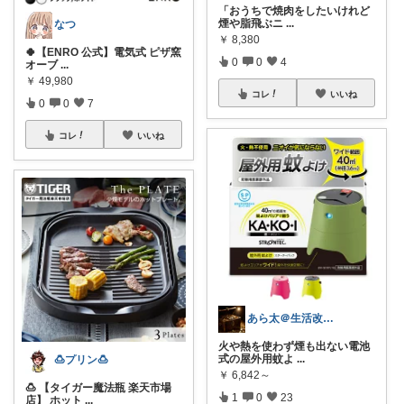
​「おうちで焼肉をしたいけれど
煙や脂飛ぶニ
...
なつ
￥
8,380
🍀【ENRO 公式】電気式 ピザ窯
0
0
4
オーブ
...
￥
49,980
コレ
いいね
0
0
7
コレ
いいね
あら太＠生活改善ラボ
火や熱を使わず煙も出ない電池
式の屋外用蚊よ
...
🍮プリン🍮
￥
6,842～
🍮 【タイガー魔法瓶 楽天市場
1
0
23
店】 ホット
...