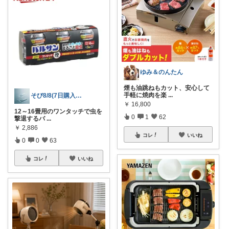
ゆみ＆のんたん
煙も油跳ねもカット、安心して
手軽に焼肉を楽
...
そび8/8(7日購入感謝です末広がり㊗
￥
16,800
12～16畳用のワンタッチで虫を
0
1
62
撃退するバ
...
￥
2,886
コレ
いいね
0
0
63
コレ
いいね