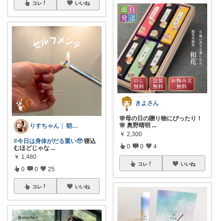
コレ
いいね
きよさん
🌸母の日の贈り物にぴったり！
🌸 奥野晴明
...
りすちゃん │ 朝コレ
￥
2,300
#今日は身体がだる重い🥹
寝込
0
0
4
むほどじゃな
...
￥
1,480
コレ
いいね
0
0
25
コレ
いいね