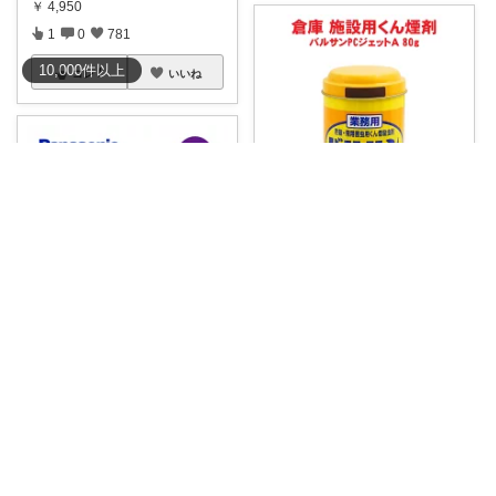
￥
4,950
1
0
781
10,000
件
以上
コレ
いいね
そび8/8(7日購入感謝です末広がり㊗
倉庫などに住み着いている虫を
追い払うにはこ
...
￥
1,815
1
0
5
ピヨ部長🏠掃除好きパパの賢いリフォーム
コレ
いいね
『キッチンの換気扇の油汚れが
取れなくなって
...
￥
21,768
0
0
2
コレ
いいね