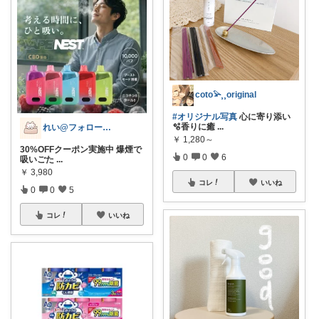
coto𓅫⸒⸒original
#オリジナル写真
心に寄り添い
🫧香りに癒
...
れい@フォロー＆経由購入感謝です♪
￥
1,280～
30%OFFクーポン実施中 爆煙で
0
0
6
吸いごた
...
￥
3,980
コレ
いいね
0
0
5
コレ
いいね