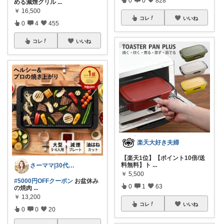
0
0
828
める減煙グリル
...
￥
16,500
コレ
いいね
0
4
455
コレ
いいね
楽天大好き夫婦
【楽天1位】【ポイント10倍/送
料無料】ト
...
さーママ|30代小2女児ママ🎀
￥
5,500
#5000円OFFクーポン
お盆休み
0
1
63
の焼肉
...
￥
13,200
コレ
いいね
0
0
20