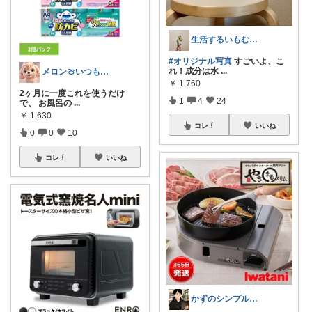
生活するいもむし / zawa
#オリジナル写真
すごいよ、こ
れ！成分は水
...
メロン🍈いつも感謝様✨️
￥
1,760
2ヶ月に一度これを使うだけ
1
4
24
で、 お風呂の
...
￥
1,630
コレ
いいね
0
0
10
コレ
いいね
かずのシンプル生活｜一生モノに出会う場所