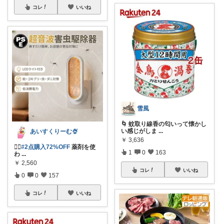
コレ
いいね
雪風
🌀 蚊取り線香の匂いって懐かし
い感じがしま
...
あいすくりーむ🍨
￥
3,636
❤️‍🔥
#2点購入72%OFF
薬剤を使
1
0
163
わ
...
￥
2,560
コレ
いいね
0
0
157
コレ
いいね