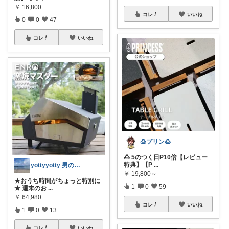
￥
16,800
コレ
いいね
0
0
47
コレ
いいね
🍮プリン🍮
🍮 5のつく日P10倍【レビュー
特典】【P
...
yottyyotty 男の子ママの暮らし
￥
19,800～
★おうち時間がちょっと特別に
1
0
59
★ 週末のお
...
￥
64,980
コレ
いいね
1
0
13
コレ
いいね