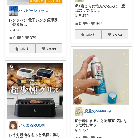
🌈⚡️肩こりに悩んでる人に一度
は試してほし
...
ハッピーショッパー77
￥
5,470
レンジパン 電子レンジ調理器
0
0
947
「焼き魚
...
￥
4,280
コレ
いいね
0
0
379
コレ
いいね
廃屋のobaba @ 感謝🙏ほぼ朝コレ
🍃手軽にまるごと対策🍃 気にな
った時にサッ
...
いくまるROOM
￥
1,784
おうち焼肉をもっと気軽に楽し