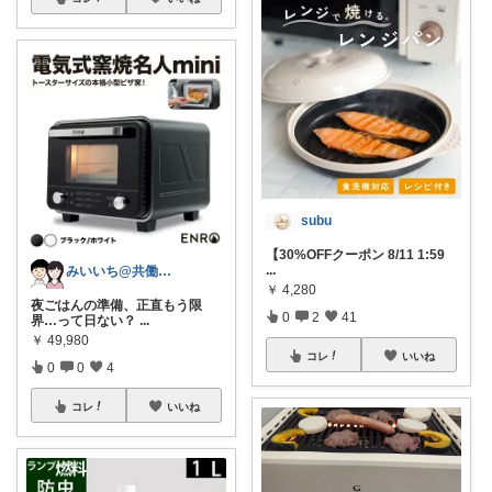
subu
【30%OFFクーポン 8/11 1:59
...
みいいち@共働き夫婦のQOL向上ROOM
￥
4,280
夜ごはんの準備、正直もう限
0
2
41
界…って日ない？
...
￥
49,980
コレ
いいね
0
0
4
コレ
いいね