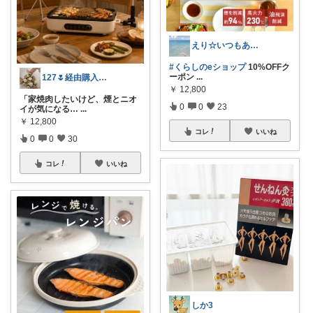
えり☆いつもありがとうございます
#くらしのeショップ
10%OFFク
ーポン
...
127🌷経由購入感謝✨
￥
12,800
「家焼肉したいけど、煙とニオ
0
0
23
イが気になる…
...
￥
12,800
コレ
いいね
0
0
30
コレ
いいね
しか3