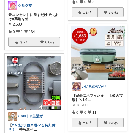
0
0
3
シルク💖
コレ
いいね
💙コンセントに差すだけで虫よ
け❣️薬剤を使
...
￥
2,580
0
1
134
コレ
いいね
いいものがかり
【完全にハマった🔥】 【楽天市
場】＼1,6
...
￥
18,700
0
0
11
CAN｜✨生活が楽になる✨
コレ
いいね
【
#🦟楽天1位＆選べる特典付
き！
持ち運べ
...