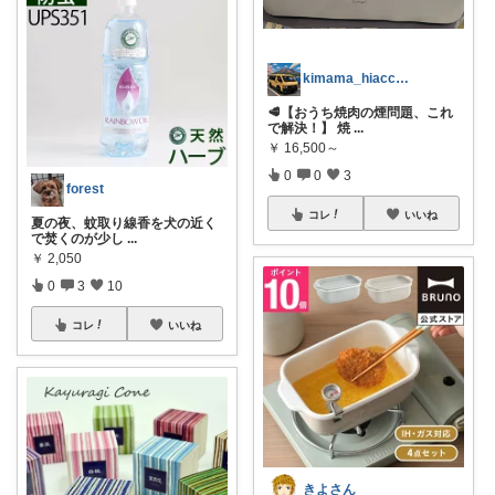
kimama_hiacce_life
🥩【おうち焼肉の煙問題、これ
で解決！】 焼
...
￥
16,500～
0
0
3
forest
コレ
いいね
夏の夜、蚊取り線香を犬の近く
で焚くのが少し
...
￥
2,050
0
3
10
コレ
いいね
きよさん