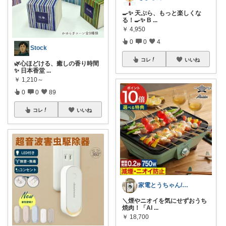
🍳✨ 天ぷら、もっと楽しくな
る！🍳✨ B
...
￥
4,950
0
0
4
Stock
コレ
いいね
🌿心ほどける、癒しの香り時間
✨ 日本香堂
...
￥
1,210～
0
0
89
コレ
いいね
家電とうちゃん/2児のパパ✨️購入感謝！
​＼煙やニオイを気にせずおうち
焼肉！「Al
...
￥
18,700