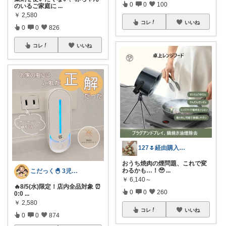
0
0
100
のいるご家庭に
...
￥
2,580
コレ
いいね
0
0
826
コレ
いいね
127🌷経由購入感謝✨
おうち焼肉の煙問題、これで変
わるかも…！🥹
...
こだっく🐣 3児のママ
￥
6,140～
🔥8/5(水)限定！店内全品対象 ⏰
0
0
260
0:0
...
￥
2,580
コレ
いいね
0
0
874