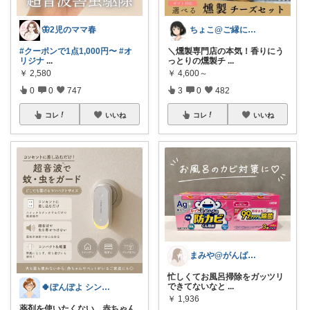
🦋2児のママ春
ちょこ@ご縁に感謝致します💗
#クーポンで1点1,000円〜
#オ
＼燻製専門店の本気！香りにう
リジナ
...
っとりの燻製チ
...
￥
2,580
￥
4,600～
0
0
747
3
0
482
コレ
いいね
コレ
いいね
まみや@がんばりすぎない毎日を。
忙しくてお風呂掃除をガッツリ
できてないなと
...
🍀ぽんぽよ シンプル時短ライフ🍀
￥
1,936
薬剤を使いたくない、赤ちゃん