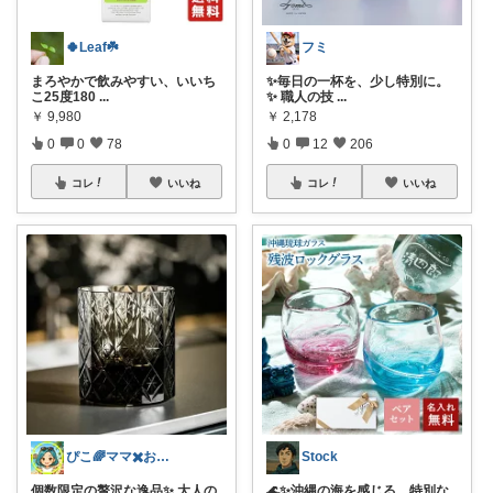
🍀Leaf☘️
フミ
まろやかで飲みやすい、いいち
✨毎日の一杯を、少し特別に。
こ25度180
...
✨ 職人の技
...
￥
9,980
￥
2,178
0
0
78
0
12
206
コレ
いいね
コレ
いいね
ぴこ🌈ママ✖️お洒落✖️お得
Stock
個数限定の贅沢な逸品✨ 大人の
🌊✨沖縄の海を感じる、特別な