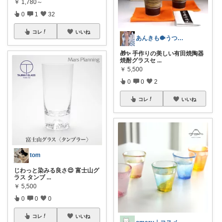
￥
1,780～
0
1
32
コレ
いいね
あんきも🐡うつわ好き/10日購入感謝
🎁✨ 手作りの美しい有田焼陶器
焼酎グラスセ
...
￥
5,500
0
0
2
コレ
いいね
tom
じわっと染みる良さ😌 富士山グ
ラス タンブ
...
￥
5,500
0
0
0
コレ
いいね