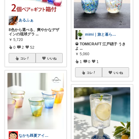
あるふぁ
8色から選べる、爽やかなデザ
インの琉球グラ
...
mimi｜旅と暮らし ✈️🌿
￥
5,720
🥃 TOMICRAFT 江戸硝子 うき
0
2
52
よ
...
￥
5,060
コレ
いいね
1
0
1
コレ
いいね
なかち🧸夏アイテム＆便利グッズ✨