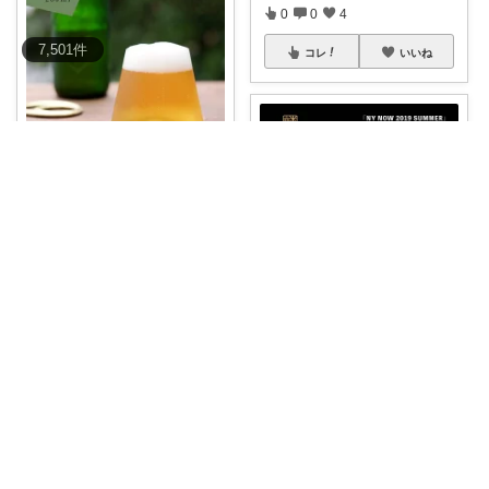
0
0
4
7,501
件
コレ
いいね
イクマロ🐈5匹の猫とおうちカフェ☕️
Sghr スガハラ 富士山グラス🗻
🍺 グ
...
￥
4,950
1
1
10
コレ
いいね
洋酒全般→特にシングルモルト好き
透明なロックグラスとは違う個
性的な酒器を楽
...
￥
35,000
0
0
5
コレ
いいね