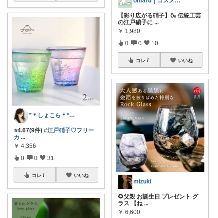
omaru｜コスメと大人女子の暮らし
【彩り広がる硝子】🍶 伝統工芸
の江戸硝子に
...
￥
1,980
0
0
10
コレ
いいね
*＊しょこら＊*朝コレ
⭐️4.67(9件)
#江戸硝子♡フリー
カ
...
￥
4,356
0
0
31
コレ
いいね
mizuki
🌻父親 お誕生日 プレゼント グ
ラス 【ね
...
￥
6,600