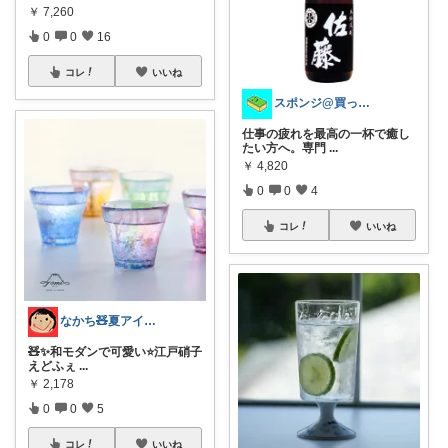
￥
7,260
0
0
16
コレ
いいね
スポンジ@買ってくれてありがとう！
仕事の疲れを最高の一杯で癒し
たい方へ。専門
...
￥
4,820
0
0
4
コレ
いいね
なかち🧸夏アイテム＆便利グッズ✨
🧸✨和モダンで可愛い⭐️江戸硝子
えどふぇ
...
￥
2,178
0
0
5
コレ
いいね