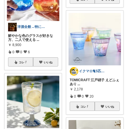
洋酒全般→特にシングルモルト好き
鮮やかな色のグラスが好きな
方、二人で使える
...
￥
8,900
0
0
6
コレ
いいね
イクマロ🐈5匹の猫とおうちカフェ☕️
TOMICRAFT 江戸硝子 えどふぇ
あり
...
￥
2,178
0
0
20
コレ
いいね