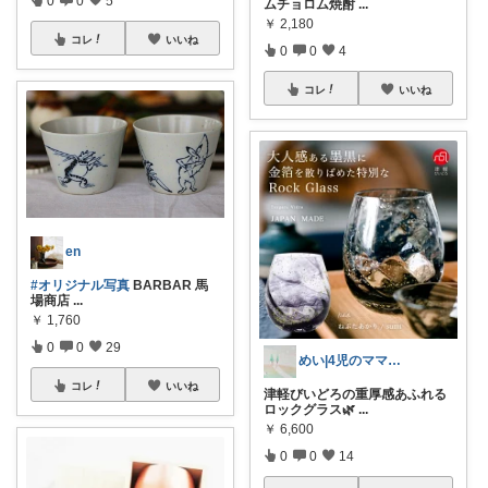
0
0
5
ムチョロム焼酎
...
￥
2,180
コレ
いいね
0
0
4
コレ
いいね
en
#オリジナル写真
BARBAR 馬
場商店
...
￥
1,760
0
0
29
めい|4児のママおすすめ
コレ
いいね
津軽びいどろの重厚感あふれる
ロックグラス🌿
...
￥
6,600
0
0
14