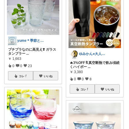
yume＊季節と暮らしを愉しむ
プチプラなのに高見え❣️ ガラス
タンブラー
...
ゆみかん⭐︎大人の暮らし研究室
￥
1,663
🔥3%OFF🔖真空断熱で飲み頃続
0
0
23
くハイボー
...
￥
3,380
コレ
いいね
0
0
8
コレ
いいね