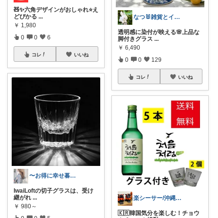
🧸✨六角デザインがおしゃれ⭐️え
どぴかる
...
なつ🐰雑貨とインテリア
￥
1,980
透明感に染付が映える🌸上品な
0
0
6
脚付きグラス
...
￥
6,490
コレ
いいね
0
0
129
コレ
いいね
〜お得に幸せ暮らし〜
IwaiLoftの切子グラスは、受け
継がれ
...
楽シーサー/沖縄好きのおすすめROOM
￥
980～
🇰🇷韓国気分を楽しむ！チョウ