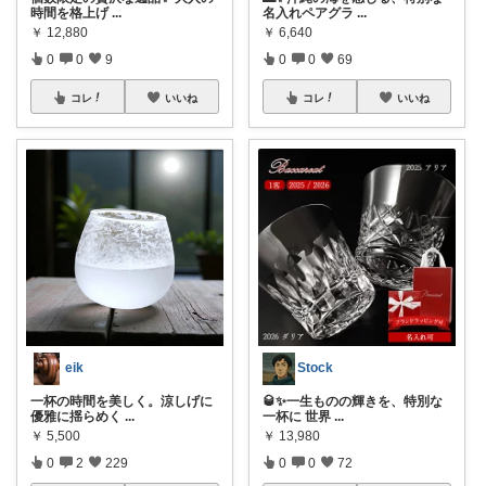
時間を格上げ
...
名入れペアグラ
...
￥
12,880
￥
6,640
0
0
9
0
0
69
コレ
いいね
コレ
いいね
eik
Stock
一杯の時間を美しく。涼しげに
🥃✨一生ものの輝きを、特別な
優雅に揺らめく
...
一杯に 世界
...
￥
5,500
￥
13,980
0
2
229
0
0
72