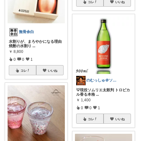
コレ
いいね
無骨余白
水割りが、まろやかになる理由
焼酎の水割り
...
￥
8,800
0
0
1
コレ
いいね
のむっしゅ＠ソムリエの厳選酒🍻
💡現役ソムリエ太鼓判 トロピカ
ル香る本格
...
￥
1,400
0
0
1
コレ
いいね