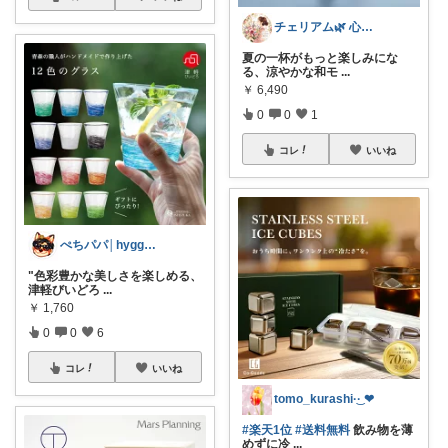
チェリアム🌿‬ 心地よい暮らし
夏の一杯がもっと楽しみにな
る、涼やかな和モ
...
￥
6,490
0
0
1
コレ
いいね
ぺちパパ│hyggeな心意気を大切に🌿
"色彩豊かな美しさを楽しめる、
津軽びいどろ
...
￥
1,760
0
0
6
コレ
いいね
tomo_kurashi‪·͜· ❤︎‬
#楽天1位
#送料無料
飲み物を薄
めずに冷
...