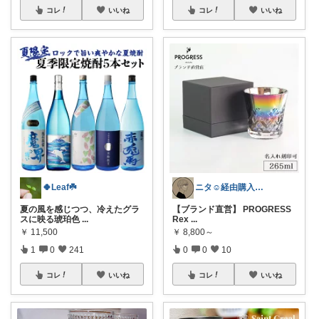
コレ
いいね
コレ
いいね
🍀Leaf☘️
ニタ☺️経由購入ありがとうございます‼️
夏の風を感じつつ、冷えたグラ
【ブランド直営】 PROGRESS
スに映る琥珀色
...
Rex
...
￥
11,500
￥
8,800～
1
0
241
0
0
10
コレ
いいね
コレ
いいね