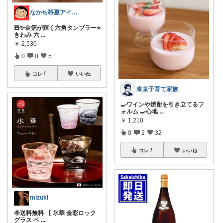
なかち🧸夏アイテム＆便利グッズ✨
🧸✨金箔が輝く六角タンブラー⭐️
きわみ 六
...
￥
2,530
0
0
5
コレ
いいね
東京子育て家族
🍳ワインや焼酎を引き立てるフ
ォルム 🍳心地
...
￥
1,210
0
2
32
コレ
いいね
mizuki
🌞送料無料 【 氷華 金彩ロック
グラス ペ
...