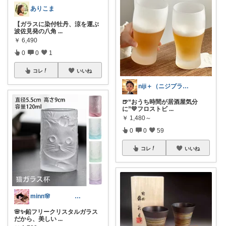
ありこま
【ガラスに染付牡丹、涼を運ぶ
波佐見発の八角
...
￥
6,490
0
0
1
コレ
いいね
niji＋（ニジプラス）感謝しています
🍺“おうち時間が居酒屋気分
に”💛フロストビ
...
￥
1,480～
0
0
59
コレ
いいね
minn🌸 358
🌸✨鉛フリークリスタルガラス
だから、美しい
...