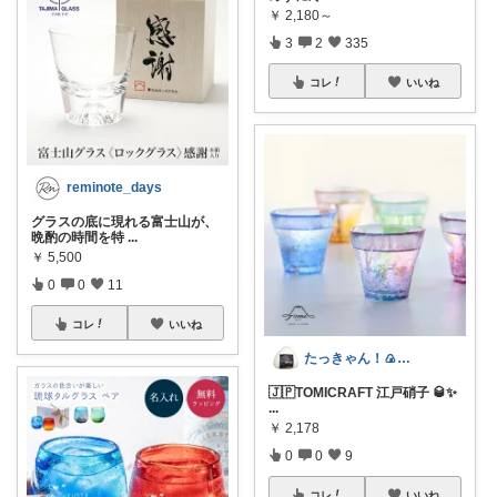
￥
2,180～
3
2
335
コレ
いいね
reminote_days
グラスの底に現れる富士山が、
晩酌の時間を特
...
￥
5,500
0
0
11
コレ
いいね
たっきゃん！🍙日陰で休憩してね🍉
🇯🇵TOMICRAFT 江戸硝子 🥃✨
...
￥
2,178
0
0
9
コレ
いいね