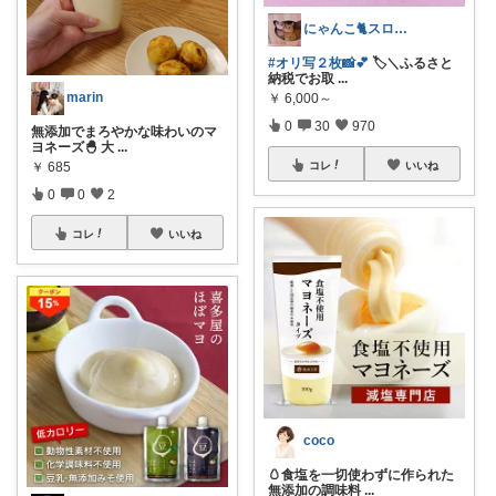
にゃんこ🐈スローです🐢💦
#オリ写２枚📸💕
🏷️＼ふるさと
納税でお取
...
marin
￥
6,000～
0
30
970
無添加でまろやかな味わいのマ
ヨネーズ🐣 大
...
￥
685
コレ
いいね
0
0
2
コレ
いいね
coco
🥚食塩を一切使わずに作られた
無添加の調味料
...