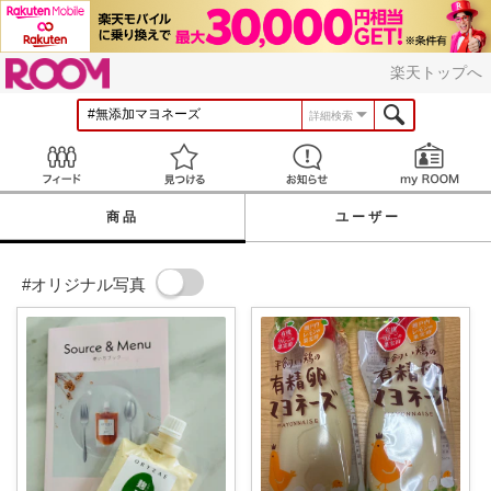
ROOM
楽天トップへ
詳細検索
Feed
見つける
お知らせ
商品
ユーザー
#オリジナル写真