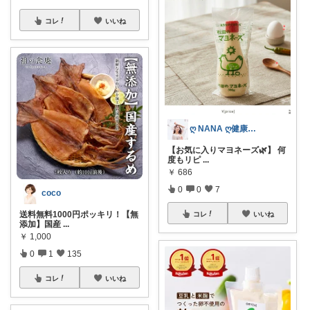
コレ
いいね
ღ NANA ღ健康オタクの1児のママ
【お気に入りマヨネーズ🌿】 何
度もリピ
...
￥
686
0
0
7
coco
送料無料1000円ポッキリ！【無
コレ
いいね
添加】国産
...
￥
1,000
0
1
135
コレ
いいね