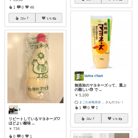
1
0
46
コレ
いいね
tama chan
無添加のマヨネーズって、選ぶ
の難しい😓 で
...
￥
5,100
まごわ@無添加
...
さんのコレ！
1
0
2
s
リピートしているマヨネーズ🤍
コレ
いいね
ほどよい酸味
...
￥
734
0
0
1