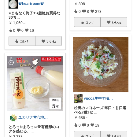
🍃heartroom🍃
￥
898
0
8
273
⭐️まもなく終了⭐️ ♦超絶お買得な
30％
...
￥
1,050～
コレ
いいね
0
0
16
コレ
いいね
yucca💐中旬頃までお休みします💖
松田のマヨネーズ 辛口・甘口選
べる2種1セ
...
ユカリナ💜心地よい暮らしナチュラル🌿
￥
686～
0
0
19
とろっ✨まろっ☺️💛有精卵のコ
クを感じる、
...
￥
3,238
コレ
いいね