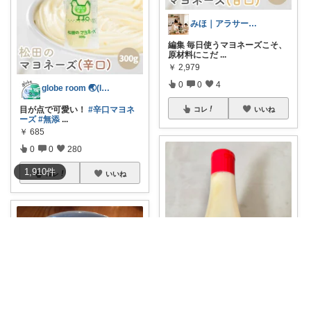
みほ｜アラサー主婦｜共働き｜2児育児中
編集 毎日使うマヨネーズこそ、
原材料にこだ
...
￥
2,979
0
0
4
globe room 🌏️(lvl )
目が点で可愛い！
#辛口マヨネ
コレ
いいね
ーズ
#無添
...
￥
685
0
0
280
1,910
件
コレ
いいね