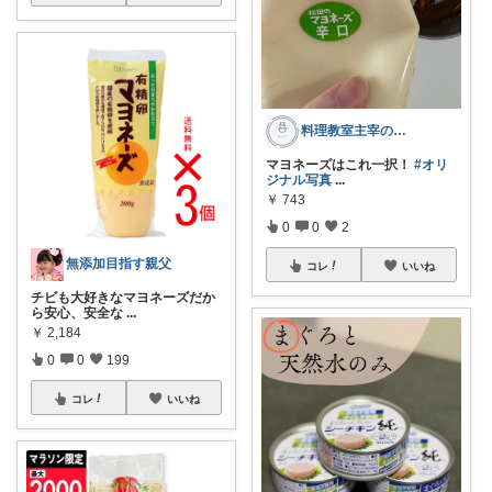
料理教室主宰のおすすめ
マヨネーズはこれ一択！
#オリ
ジナル写真
...
￥
743
0
0
2
無添加目指す親父
コレ
いいね
チビも大好きなマヨネーズだか
ら安心、安全な
...
￥
2,184
0
0
199
コレ
いいね