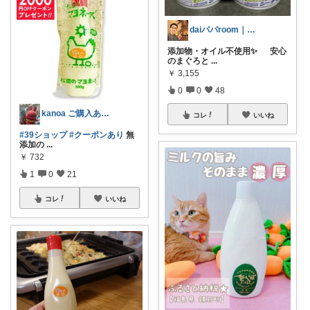
daiパパroom｜育児×便利グッズ
添加物・オイル不使用✨ 安心
のまぐろと
...
￥
3,155
0
0
48
kanoa ご購入ありがとうございます
コレ
いいね
#39ショップ
#クーポンあり
無
添加の
...
￥
732
1
0
21
コレ
いいね