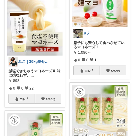
さえ
息子にも安心して食べさせてい
るマヨネーズ！
...
￥
1,080～
0
0
1
みこ｜30kg痩せたアラサー薬剤師🩵
減塩できちゃうマヨネーズ🧂 味
コレ
いいね
は損なわず、
...
￥
898
0
0
22
コレ
いいね