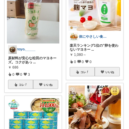
体にやさしい食卓ROOM
楽天ランキング1位の"卵を使わ
toyo._____
ないマヨネー
...
￥
1,080～
原材料が安心な松田のマヨネー
0
0
0
ズ。コクがあっ
...
￥
686
コレ
いいね
0
0
3
コレ
いいね