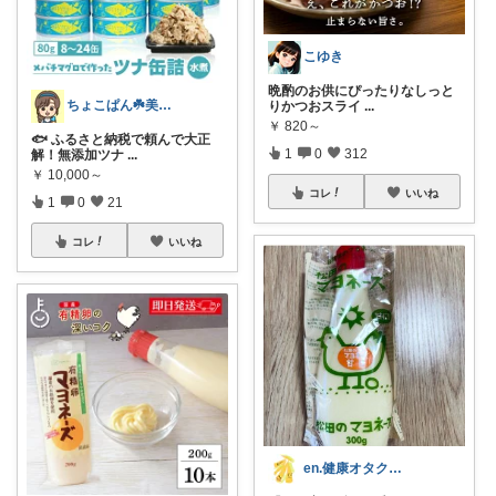
こゆき
晩酌のお供にぴったりなしっと
ちょこぱん☘️美肌×ゆる無添加
りかつおスライ
...
￥
820～
🐟 ふるさと納税で頼んで大正
1
0
312
解！無添加ツナ
...
￥
10,000～
コレ
いいね
1
0
21
コレ
いいね
en.健康オタク主婦の愛用品