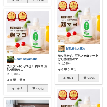
お部屋もお腹もピッカピカの専門家
卵を使わず、豆乳と米麹で仕上
Room soyomana
げた植物性のマ
...
￥
1,080～
楽天ランキング1位！ 麹マヨ 豆
0
0
1
乳×米麹の
...
￥
1,080～
コレ
いいね
0
0
9
コレ
いいね