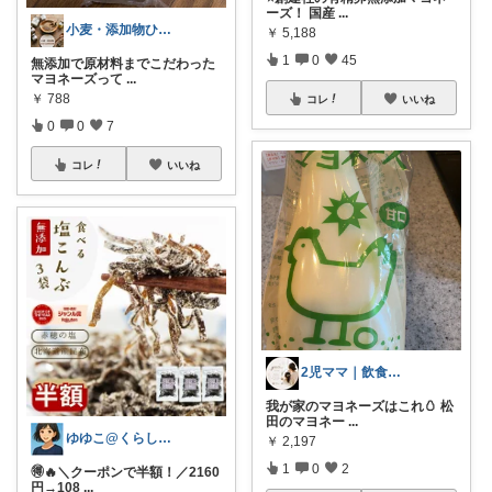
ーズ！ 国産
...
小麦・添加物ひかえめROOM
￥
5,188
1
0
45
無添加で原材料までこだわった
マヨネーズって
...
￥
788
コレ
いいね
0
0
7
コレ
いいね
2児ママ｜飲食店経営｜使ってよかったもの
我が家のマヨネーズはこれ🥚 松
田のマヨネー
...
ゆゆこ@くらしを楽に便利に✨
￥
2,197
1
0
2
🉐🔥＼クーポンで半額！／2160
円→108
...