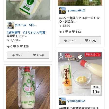
ryomagaiku2
⭐️ムソー無添加マヨネーズ！ 安
心・安全な
...
まゆーみ 5日子供服と📱ケース感謝💖
￥
1,680
1
0
143
#送料無料
#オリジナル写真
味噌足してデ
...
￥
1,080～
コレ
いいね
0
0
129
コレ
いいね
ryomagaiku2
⭐️創建社の有精卵無添加マヨネ