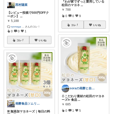
『わが家でずっと愛用している
西村陽菜
松田のマヨネ
...
￥
788
【レビュー投稿で500円OFFク
0
0
9
ーポン】
...
￥
5,188
コレ
いいね
ryomaga
...
さんのコレ！
0
0
1
コレ
いいね
soraの発酵と自然美容
🥚こだわり素材の松田のマヨネ
ーズ✨ 食品
...
発酵食品ソムリエmana
￥
685
0
1
5
ꕤ 無添加マヨネーズ｜毎日の料