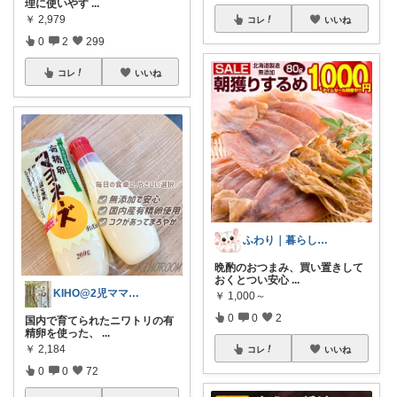
理に使いやす
...
￥
2,979
コレ
いいね
0
2
299
コレ
いいね
ふわり｜暮らしの負担をかるくする日用品
晩酌のおつまみ、買い置きして
おくとつい安心
...
KIHO@2児ママ（👧小5👦小3）
￥
1,000～
0
0
2
国内で育てられたニワトリの有
精卵を使った、
...
￥
2,184
コレ
いいね
0
0
72