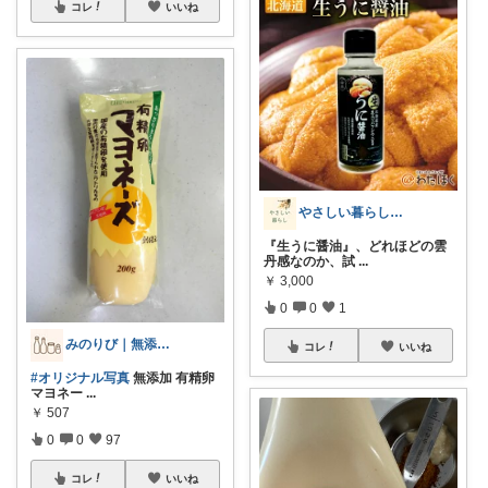
コレ
いいね
やさしい暮らし_我が家のお気に入り
『生うに醤油』、どれほどの雲
丹感なのか、試
...
￥
3,000
0
0
1
みのりび｜無添加・オーガニック食品
コレ
いいね
#オリジナル写真
無添加 有精卵
マヨネー
...
￥
507
0
0
97
コレ
いいね