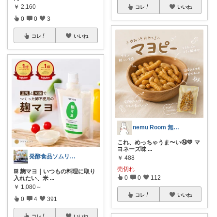
￥
2,160
コレ
いいね
0
0
3
コレ
いいね
nemu Room 無添加
これ、めっちゃうま〜い🤤💛 マ
ヨネーズ味
...
発酵食品ソムリエmana
￥
488
売切れ
ꕤ 麹マヨ｜いつもの料理に取り
0
0
112
入れたい、米
...
￥
1,080～
コレ
いいね
0
4
391
コレ
いいね