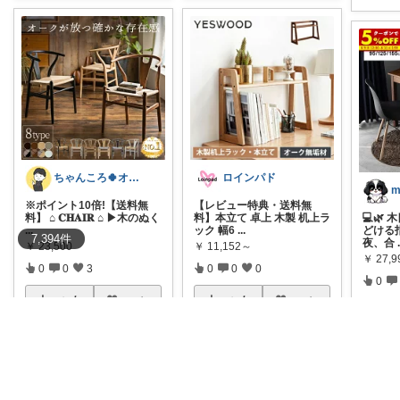
ちゃんころ🍀オリ写/インテリア/キッズ
ロインパド
※ポイント10倍!【送料無
【レビュー特典・送料無
料】 ⌂ 𝐂𝐇𝐀𝐈𝐑 ⌂ ▶木のぬく
料】本立て 卓上 木製 机上ラ
💻️
...
ック 幅6
...
どける
7,394
件
夜、合
￥
23,500
￥
11,152～
￥
27,
0
0
3
0
0
0
0
コレ
いいね
コレ
いいね
コ