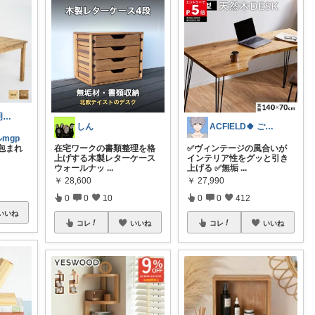
むぎぷす＠照明とインテリアと北欧食器
しん
ACFIELD🍀 ご購入感謝です
mgp
包まれ
在宅ワークの書類整理を格
✅ヴィンテージの風合いが
上げする木製レターケース
インテリア性をグッと引き
ウォールナッ
...
上げる ✅無垢
...
￥
28,600
￥
27,990
0
0
10
0
0
412
いいね
コレ
いいね
コレ
いいね