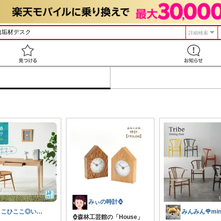
詳細検索
見つける
みぃの時計⌚
ここひここ◎いつも有難うございます。
⌚森林工芸館の「House」