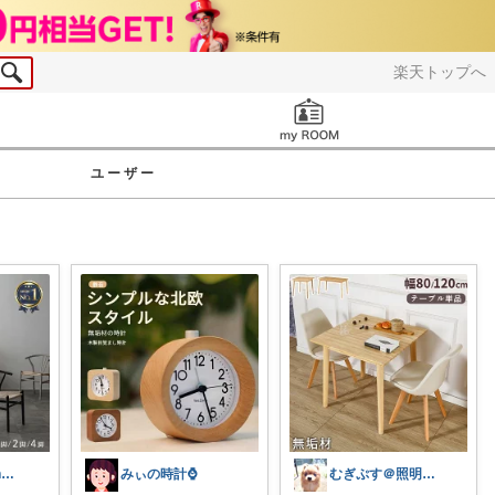
楽天トップへ
お知らせ
ユーザー
みんみん🌹minminღ
みぃの時計⌚
むぎぷす＠照明とインテリアと北欧食器