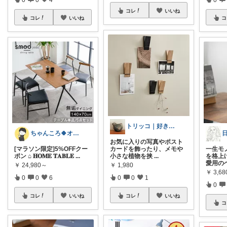
コレ
いいね
コレ
いいね
コ
トリッコ｜好きな雑貨・インテリア
ちゃんころ🍀オリ写/インテリア/キッズ
お気に入りの写真やポスト
[マラソン限定]5%OFFクー
カードを飾ったり、メモや
一生モ
ポン ⌂ 𝐇𝐎𝐌𝐄 𝐓𝐀𝐁𝐋𝐄
...
小さな植物を挟
...
を格上
愛用の
￥
24,980～
￥
1,980
￥
3,68
0
0
6
0
0
1
0
コレ
いいね
コレ
いいね
コ