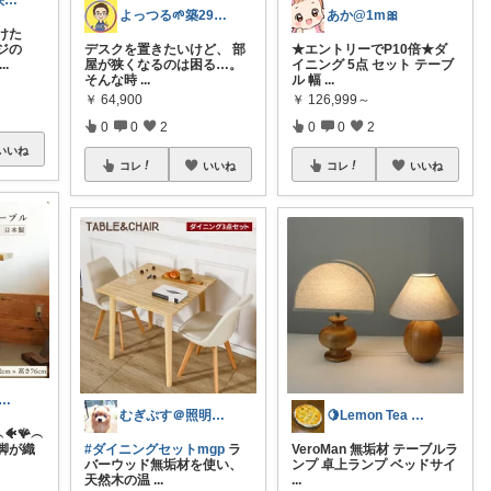
あるみかん@快適な在宅ワーク＆デスク環境
よっつる🌱築29年オシャレ改造発信中！
あか@1m🎀
けた
ジの
デスクを置きたいけど、 部
★エントリーでP10倍★ダ
...
屋が狭くなるのは困る…。
イニング 5点 セット テーブ
そんな時
...
ル 幅
...
￥
64,900
￥
126,999～
0
0
2
0
0
2
いいね
コレ
いいね
コレ
いいね
える |乾涸びたマーメイド
むぎぷす＠照明とインテリアと北欧食器
🍋Lemon Tea インテリア☕️
︵🐠🪸︵
脚が織
#ダイニングセットmgp
ラ
VeroMan 無垢材 テーブルラ
バーウッド無垢材を使い、
ンプ 卓上ランプ ベッドサイ
天然木の温
...
...