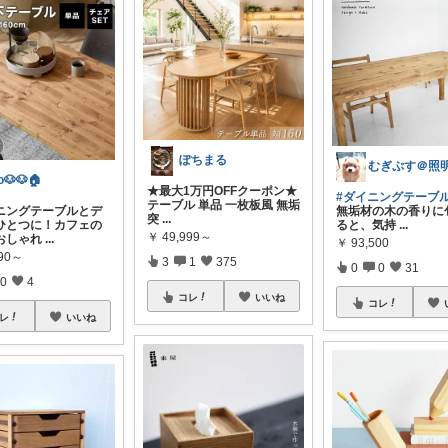
ぽちまる
o🐶🐶🏠
★最大1万円OFFクーポン★
#ダイニングテーブル
テーブル 単品 一枚板風 無垢
イニングテーブルとデ
無垢材の木の香りに
突
...
ひとつに！カフェの
ると、気持
...
￥
49,999～
おしゃれ
...
￥
93,500
990～
3
1
375
0
0
31
0
4
コレ
いいね
コレ
レ
いいね