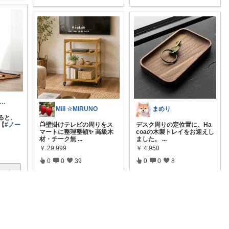
mAm｜大人のご褒美セレクト
Miii ☆MIRUNO
まめり
ると、
【
#ノー
📺壁掛けテレビの周りをス
デスク周りの定位置に、Ha
マートに整理整頓✨ 高級木
coaの木製トレイをお迎えし
材・チーク無
...
ました。
...
￥
29,999
￥
4,950
0
0
39
0
0
8
いいね
コレ
いいね
コレ
いいね