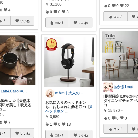
90
￥
31,260
0
0
22
0
4
0
0
3
コレ
レ
いいね
コレ
いいね
あか@1m🎀
🐰Lab&Carol🥕のｲﾝﾃﾘｱ
mAm｜大人のご褒美セレクト
[期間限定]10%OF
お勧め𓂃𓈒𓏸【天然木
ダイニングチェア 
お気に入りのヘッドホン
仕事”が美しく映える
コ
...
も、おしゃれに飾る♡ ↪︎【
#
の
...
￥
15,980～
ヘッドホン
...
30～
￥
3,980
0
0
3
0
7
1
0
13
コレ
レ
いいね
コレ
いいね