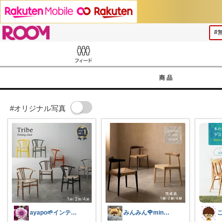
ROOM
Feed
商品
#オリジナル写真
ayapo🌱インテリア&雑貨
みんみん🌹minminღ