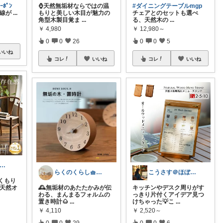
ｰﾎﾟﾝ
⌚天然無垢材ならではの温
#ダイニングテーブルmgp
曲線が
...
もりと美しい木目が魅力の
チェアとのセットも選べ
角型木製目覚ま
...
る、天然木の
...
￥
4,980
￥
12,980～
0
0
26
0
0
5
いいね
コレ
いいね
コレ
いいね
mAm｜大人のご褒美セレクト
らくのくらし🧺手しごとで暮らしを整える
こうさす＠ほぼ毎日更新
くもり
 天然オ
🕰️無垢材のあたたかみが伝
キッチンやデスク周りがす
わる、まんまるフォルムの
っきり片付くアイデア見つ
置き時計🌰
...
けちゃった💡こ
...
￥
4,110
￥
2,520～
0
0
29
0
0
6