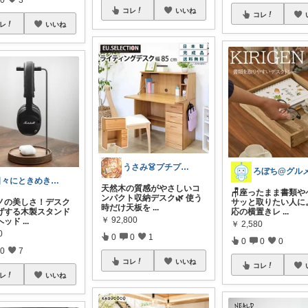
コレ
いいね
コレ
レ
いいね
うさみ👗プチプラで叶える大人コーデ
日々にときめきを♡小さなご褒美 編集室
天然木の質感がやさしいコ
🪑座ったまま書類や
ンパクト収納デスク🌿 使う
ノの美しさ！デスク
サッと取りたい人に
時だけ天板を
...
げする木製スタンド
応の横置きレ
...
￥
92,800
ヘッド
...
￥
2,580
0
0
0
1
0
0
0
0
7
コレ
いいね
コレ
レ
いいね