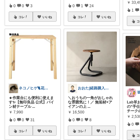
￥
33,4
0
0
3
0
1
24
1
コレ
いいね
コレ
いいね
コ
ネコノヒゲ🐈花好きオタクの庭🪴
おおた|経路購入感謝😊
🔸作業台にも便利に使えま
＼おうちの一角がおしゃれ
す✨【無印良品 公式】パイ
な雰囲気に！／ 無垢材×ア
Lab🐰
ン材テーブル
...
イアンの上
...
の“手
チーク
￥
7,990
￥
16,500
￥
2,5
0
0
31
0
0
8
0
コレ
いいね
コレ
いいね
コ