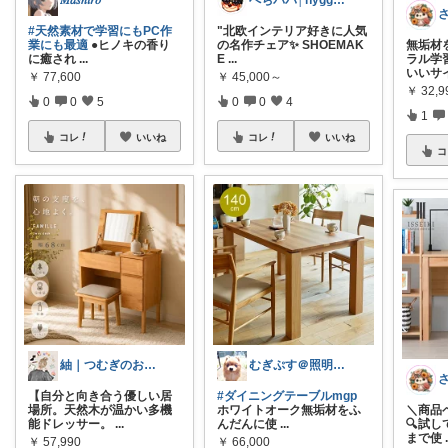
𝑀𝑎𝑠ℎ𝑖𝑟𝑜
ぺちパパ│hyggeな心意気を大切に🌿
#天然素材で学習にもPC作
"北欧インテリア好きに人気
業にも最適
●ヒノキの香り
の名作チェア✨️ SHOEMAK
無垢材
に癒され
...
E
...
ラル学
いいサ
￥
77,600
￥
45,000～
￥
32,9
0
0
5
0
0
4
1
コレ
いいね
コレ
いいね
コ
紬｜つむぎのおうち時間
むぎぷす＠照明とインテリアと北欧食器
【自分と向き合う優しい居
#ダイニングテーブルmgp
場所。天然木が温かい多機
ホワイトオーク無垢材をふ
＼商品
能ドレッサー。
...
んだんに使
...
🔍️試し
まで使
￥
57,990
￥
66,000