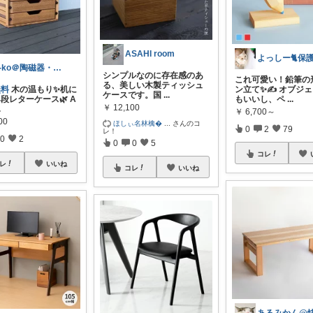
ASAHI room
ri-ko＠陶磁器・インテリア雑貨好き
シンプルなのに存在感のあ
これ可愛い！鉛筆の
る、美しい木製ティッシュ
無料
木の温もり✨机に
ン立て✨✍ オブジ
ケースです。国
...
段レターケース🌿 A
もいいし、ペ
...
￥
12,100
.
￥
6,700～
00
ほしぃ名林檎
...
さんのコ
0
2
79
レ！
0
2
0
0
5
コレ
レ
いいね
コレ
いいね