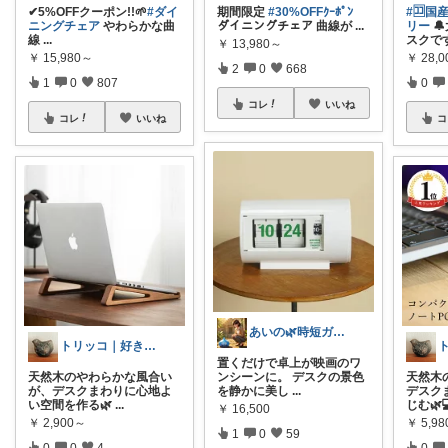
✔︎5%OFFクーポン!!🌱
#ダイ
期間限定
#30%OFFｸｰﾎﾟﾝ
#🈁
ニングチェア
やわらかな曲
ダイニングチェア 曲線が
...
リー

線
...
スクで
￥
13,980～
￥
15,980～
￥
28,
2
0
668
1
0
807
0
コレ
いいね
コレ
いいね
コ
あいの🌿時短ガジェットと賢い暮らし
トリッコ｜好きな雑貨・インテリア
置くだけで卓上が映画のワ
天然木のやわらかな風合い
ンシーンに。 デスクの景色
天然木
が、デスクまわりに心地よ
を静かに美し
...
デスク
い空間を作る🌿
...
じむ🌿
￥
16,500
￥
2,900～
￥
5,98
1
0
59
0
0
4
0