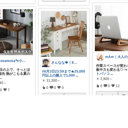
mosamosa🐾小さめバッグの日々✨
さんなな🍁｜8月朝コレチャレンジ🌞
作業スペースが変わ
 木目の上で、そっとほ
集中力も変わる♡ ↪︎
#8月3日23:59まで🔥25,000
指先 熱がこもる夏の
トパソコ
...
円以上の購入で1,000
...
...
￥
2,900～
￥
31,300～
990～
0
0
12
0
0
0
0
7
コレ
コレ
いいね
レ
いいね