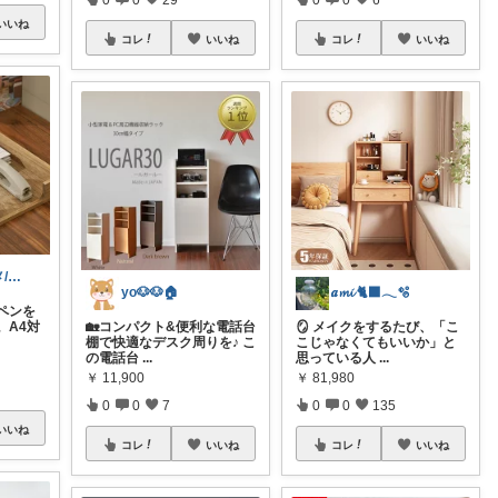
いいね
コレ
いいね
コレ
いいね
ろぼち@グルメ/キッチン雑貨
yo🐶🐶🏠
𝒂𝓶𝓲 🐈‍⬛𓂃🫧‪
ペンを
。A4対
🏡コンパクト&便利な電話台
🪞 メイクをするたび、「こ
棚で快適なデスク周りを♪ こ
こじゃなくてもいいか」と
の電話台
...
思っている人
...
￥
11,900
￥
81,980
0
0
7
0
0
135
いいね
コレ
いいね
コレ
いいね