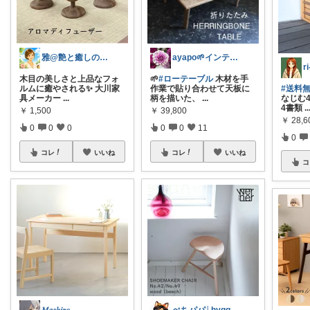
雅@艶と癒しの開運セカンドライフ
ayapo🌱インテリア&雑貨
木目の美しさと上品なフォ
🌱
#ローテーブル
木材を手
ルムに癒やされる✨ 大川家
作業で貼り合わせて天板に
#送料
具メーカー
...
柄を描いた、
...
なじむ4
4書類
..
￥
1,500
￥
39,800
￥
28,6
0
0
0
0
0
11
0
コレ
いいね
コレ
いいね
コ