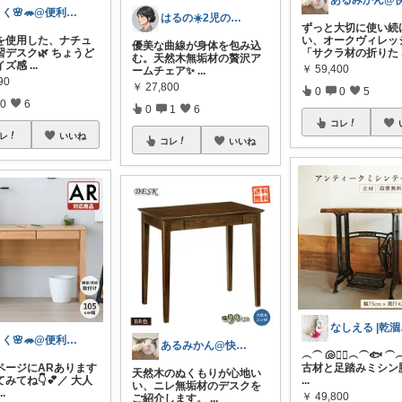
さく🌸🦔@便利でかわいいを探す旅
はるの☀️2児のママ𓂃◌𓈒𓐍
ずっと大切に使い続
を使用した、ナチュ
い、オークヴィレッ
優美な曲線が身体を包み込
習デスク🌿 ちょうど
「サクラ材の折りた
む。天然木無垢材の贅沢ア
イズ感
...
￥
59,400
ームチェア✨
...
90
￥
27,800
0
0
5
0
6
0
1
6
コレ
レ
いいね
コレ
いいね
なし
さく🌸🦔@便利でかわいいを探す旅
あるみかん@快適な在宅ワーク＆デスク環境
︵⏜ 🐚🧜‍♀️︵⏜🐟 ⏜
ページにARあります
古材と足踏みミシン
天然木のぬくもりが心地い
てみてね👇️💕／ 大人
...
い、ニレ無垢材のデスクを
...
￥
49,800
ご紹介します。
...