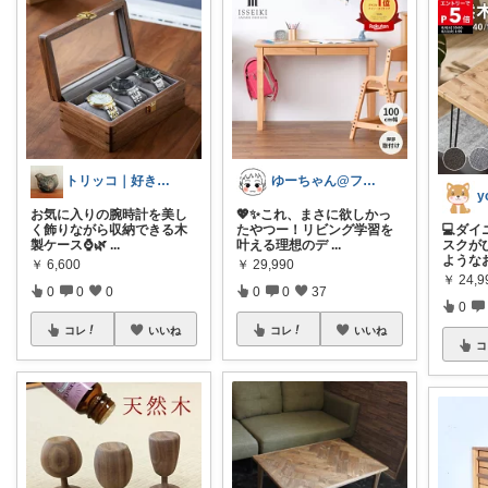
トリッコ｜好きな雑貨・インテリア
ゆーちゃん@フォロワーさまから購入💕
y
お気に入りの腕時計を美し
💖✨これ、まさに欲しかっ
く飾りながら収納できる木
たやつー！リビング学習を
💻ダ
製ケース⌚🌿
...
叶える理想のデ
...
スクが
ような
￥
6,600
￥
29,990
￥
24,
0
0
0
0
0
37
0
コレ
いいね
コレ
いいね
コ