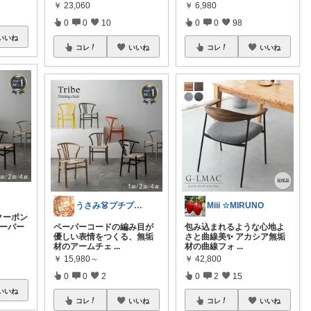
￥
23,060
￥
6,980
0
0
10
0
0
98
いいね
コレ
いいね
コレ
いいね
うさみ👗プチプラで叶える大人コーデ
Miii ☆MIRUNO
Fクーポン
ペーパー
ペーパーコードの編み目が
包み込まれるような心地よ
優しい表情をつくる、無垢
さと曲線美✨ アカシア無垢
材のアームチェ
...
材の曲線フォ
...
￥
15,980～
￥
42,800
0
0
2
0
2
15
いいね
コレ
いいね
コレ
いいね