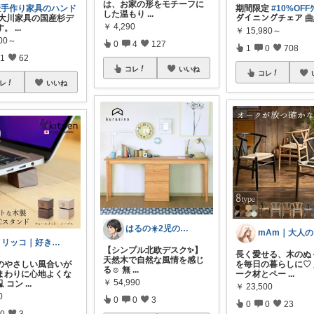
は、お家の形をモチーフに
国産手作り家具のハンド
期間限定
#10%OFFｸ
した温もり
...
大川家具の国産杉デ
ダイニングチェア 
￥
4,290
す。
...
￥
15,980～
000～
0
4
127
1
0
708
1
62
コレ
いいね
コレ
レ
いいね
はるの☀️2児のママ𓂃◌𓈒𓐍
トリッコ｜好きな雑貨・インテリア
【シンプル北欧デスク✨】
長く愛せる、木のぬ
天然木で自然な風情を感じ
のやさしい風合いが
を毎日の暮らしに♡
る☺️ 無
...
まわりに心地よくな
ーク材とペー
...
￥
54,990
 コン
...
￥
23,500
0
0
0
3
0
0
23
0
3