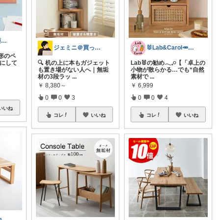
よっしー🐈保護猫暮らし
ジェミニ＠買って後悔しないガジェット部屋
🐰Lab&Carol🥕のｲﾝﾃﾘｱ
形のペ
ェにして
🔍 机の上に本もガジェット
Lab🐰の勧め𓂃𓈒𓏸【「卓上の
も置き場がない人へ｜無垢
小物が散らかる…でも“自然
材の3段ラッ
...
素材で
...
￥
8,380～
￥
6,999
0
0
3
0
0
4
いいね
コレ
いいね
コレ
いいね