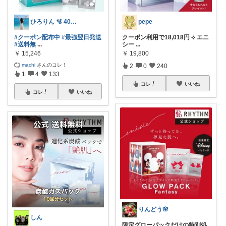
ひろりん 🫧 40代美容とファッション
pepe
#クーポン配布中
#最強翌日発送
クーポン利用で18,018円 ⟡ エニ
#送料無
...
シー
...
￥
15,246
￥
19,800
machi
さんのコレ！
2
0
240
1
4
133
コレ
いいね
コレ
いいね
りんどう🌸
しん
限定グローパックだけの特別処