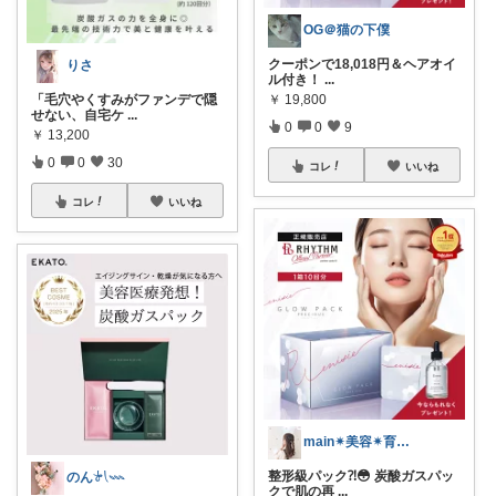
OG＠猫の下僕
クーポンで18,018円＆ヘアオイ
りさ
ル付き！
...
「毛穴やくすみがファンデで隠
￥
19,800
せない、自宅ケ
...
0
0
9
￥
13,200
0
0
30
コレ
いいね
コレ
いいね
main✴︎美容✴︎育児✴︎インテリア
整形級パック⁈😳 炭酸ガスパッ
のん𓍯𓇠
クで肌の再
...