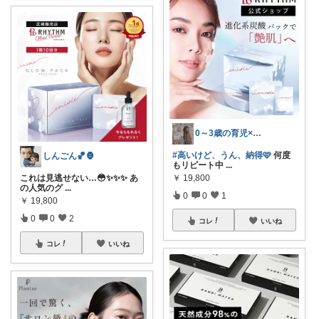
0～3歳の育児×美容コスメ(毎日投稿)
#高いけど、うん、納得🩷
何度
しんごん🏀🦍
もリピート中
...
これは見逃せない…😳✨✨✨ あ
￥
19,800
の人気のグ
...
0
0
1
￥
19,800
0
0
2
コレ
いいね
コレ
いいね