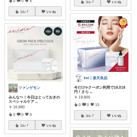
0
0
4
コレ
いいね
コレ
いいね
kei｜楽天良品
今だけ✨クーポン利用で18,018
ツァンゲモン
円！さら
...
みんな〜！今日はとっておきの
￥
19,800
スペシャルケア
...
0
0
15
￥
16,980
0
0
0
コレ
いいね
コレ
いいね