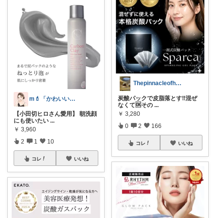
Thepinnacleofhealing
炭酸パックで皮脂落とす‼️混ぜ
m💄「かわいい」は、作れる。
なくて🆗その
...
【小田切ヒロさん愛用】 朝洗顔
￥
3,280
にも使いたい
...
0
2
166
￥
3,960
2
1
10
コレ
いいね
コレ
いいね