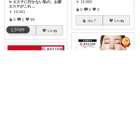
✨ エステに行かない私の、お家
￥
16,980
エステがこれ
...
0
0
0
￥
19,481
0
1
99
コレ
いいね
1,563
件
コレ
いいね
aym🥨 (毎日更新してます🙌)
憧れの田中みなみさんも愛用で
おくら🎀ディズニー
話題のエニシー
...
ディズニー好き×美容好きさ
￥
19,800
ん、これは気にな
...
0
0
3
￥
12,100
0
0
77
コレ
いいね