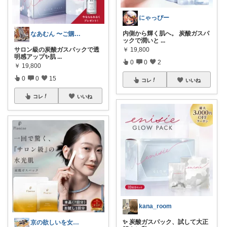
にゃっぴー
内側から輝く肌へ。 炭酸ガスパ
なあむん 〜ご購入感謝！
ックで潤いと
...
サロン級の炭酸ガスパックで透
￥
19,800
明感アップ✨肌
...
0
0
2
￥
19,800
0
0
15
コレ
いいね
コレ
いいね
kana_room
✨ 炭酸ガスパック、試して大正
京の欲しいを女性に向けて