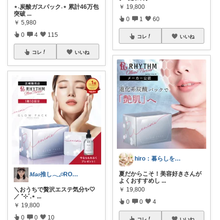
⋆˖炭酸ガスパック˖⋆ 累計46万包
￥
19,800
突破
...
0
1
60
￥
5,980
0
4
115
コレ
いいね
コレ
いいね
hiro：暮らしを整えるROOM
夏だからこそ！美容好きさんが
𝑀𝑎𝑜推し𓂃𓈒𓏸ROOM
よくおすすめし
...
＼おうちで贅沢エステ気分✨🤍
￥
19,800
／ ⁺⊹˚.⋆
...
0
0
4
￥
19,800
0
0
10
コレ
いいね