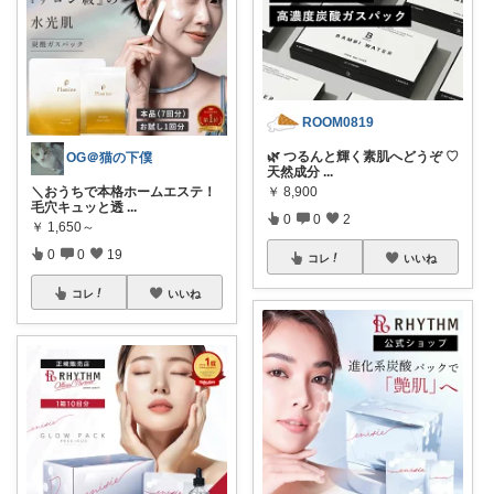
ROOM0819
🌿 つるんと輝く素肌へどうぞ ♡
OG＠猫の下僕
天然成分
...
＼おうちで本格ホームエステ！
￥
8,900
毛穴キュッと透
...
0
0
2
￥
1,650～
0
0
19
コレ
いいね
コレ
いいね