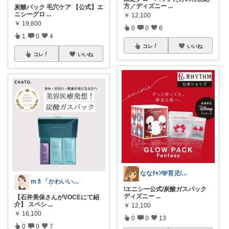
方／ディズニー
...
炭酸パック 毛穴ケア 【公式】エ
ニシーグロ
...
￥
12,100
￥
19,800
0
0
6
1
0
4
コレ
いいね
コレ
いいね
ななﾁｬﾝ🩷育児/ピンク🎀ROOM
m💄「かわいい」は、作れる。
\エニシー公式/炭酸ガスパック
ディズニー
...
【石井美保さんがVOCEにて紹
介】 スペシ
...
￥
12,100
￥
16,100
0
0
13
0
0
7