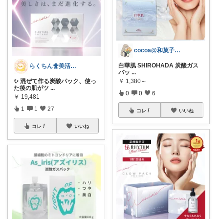
cocoa@和菓子大好き
白華肌 SHIROHADA 炭酸ガス
らくちん🐥美活with🐕
パッ
...
✨ 混ぜて作る炭酸パック、使っ
￥
1,380～
た後の肌がツ
...
0
0
6
￥
19,481
1
1
27
コレ
いいね
コレ
いいね