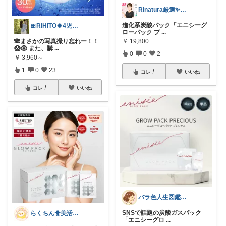
Rinatura厳選✨おうち美容🫧
進化系炭酸パック「エニシーグ
🎀RIHITO🍀4児のmama🎀
ローパック プ
...
🙈まさかの写真撮り忘れー！！
￥
19,800
😱😱 また、購
...
0
0
2
￥
3,960～
1
0
23
コレ
いいね
コレ
いいね
バラ色人生図鑑｜明日の私を整える
SNSで話題の炭酸ガスパック
らくちん🐥美活with🐕
「エニシーグロ
...