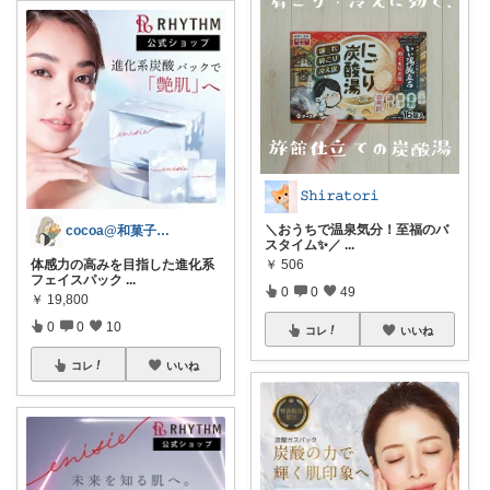
𝚂𝚑𝚒𝚛𝚊𝚝𝚘𝚛𝚒
＼おうちで温泉気分！至福のバ
cocoa@和菓子大好き
スタイム✨／
...
体感力の高みを目指した進化系
￥
506
フェイスパック
...
0
0
49
￥
19,800
0
0
10
コレ
いいね
コレ
いいね