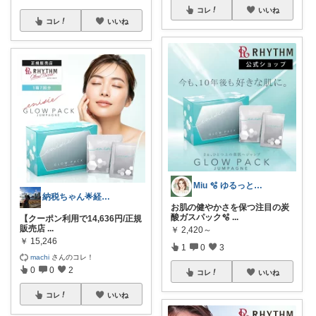
コレ
いいね
コレ
いいね
Miu 🫧 ゆるっと自分磨き。
納税ちゃん🌟経由購入★
お肌の健やかさを保つ注目の炭
酸ガスパック🫧
...
【クーポン利用で14,636円/正規
販売店
...
￥
2,420～
￥
15,246
1
0
3
machi
さんのコレ！
0
0
2
コレ
いいね
コレ
いいね