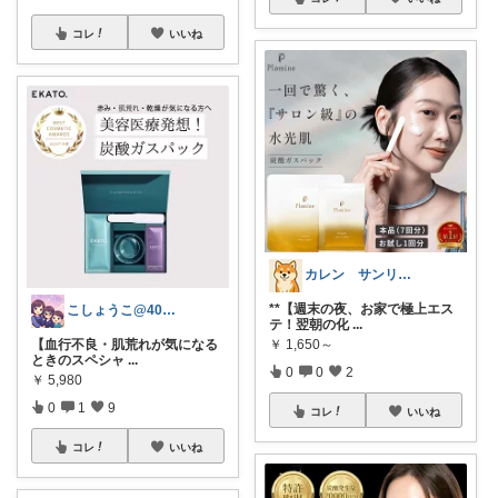
コレ
いいね
カレン サンリオとディズニーが大好き
**【週末の夜、お家で極上エス
こしょうこ@40代女性の24時間美容✨
テ！翌朝の化
...
【血行不良・肌荒れが気になる
￥
1,650～
ときのスペシャ
...
0
0
2
￥
5,980
0
1
9
コレ
いいね
コレ
いいね