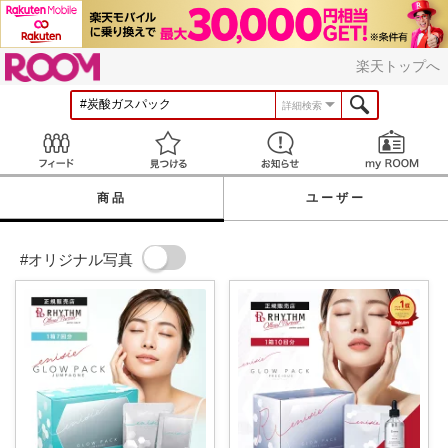
ROOM
楽天トップへ
詳細検索
Feed
見つける
お知らせ
商品
ユーザー
#オリジナル写真