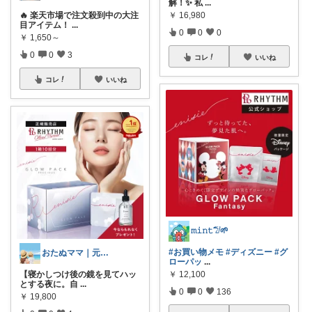
解！✨ 私
...
🔥 楽天市場で注文殺到中の大注
￥
16,980
目アイテム！
...
0
0
0
￥
1,650～
0
0
3
コレ
いいね
コレ
いいね
𝚖𝚒𝚗𝚝𓅿🌱
#お買い物メモ
#ディズニー
#グ
おたぬママ｜元保育士の0〜2歳育児ハック
ローパッ
...
【寝かしつけ後の鏡を見てハッ
￥
12,100
とする夜に。自
...
0
0
136
￥
19,800