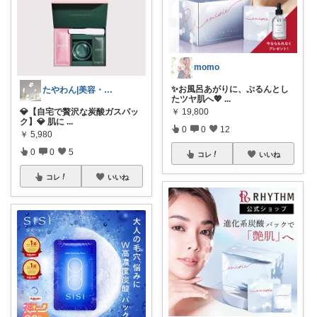
momo
✨お風呂あがりに、ぷるんとし
たやわん|美容・便利アイテムROOM
たツヤ肌へ💖
...
💎【自宅で贅沢な炭酸ガスパッ
￥
19,800
ク】💎 肌に
...
0
0
12
￥
5,980
0
0
5
コレ
いいね
コレ
いいね