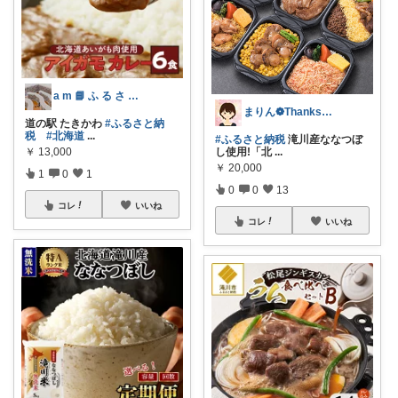
a m 📘 ふ る さ と 納 税 本
まりん❁Thanks a lot‪ ❤︎
道の駅 たきかわ
#ふるさと納
税
#北海道
...
#ふるさと納税
滝川産ななつぼ
￥
13,000
し使用!「北
...
￥
20,000
1
0
1
0
0
13
コレ
いいね
コレ
いいね