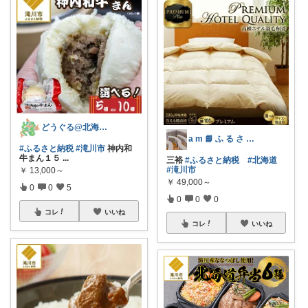
どうぐる@北海道のふるさと納税
a m 📘 ふ る さ と 納 税 本
#ふるさと納税
#滝川市
神内和
牛まん１５
...
三裕
#ふるさと納税
#北海道
#滝川市
￥
13,000～
￥
49,000～
0
0
5
0
0
0
コレ
いいね
コレ
いいね