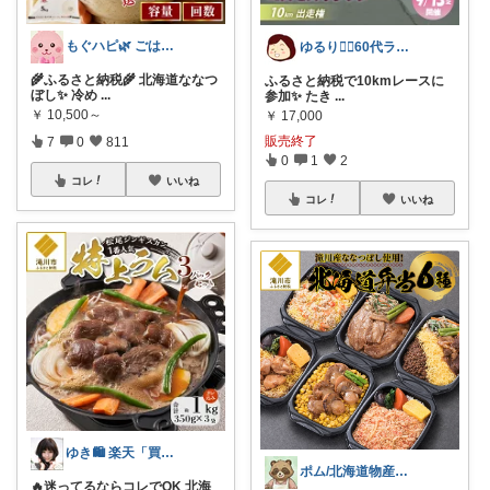
もぐハピ🌿 ごはんのお供ROOM
ゆるり🏃‍♀️60代ラン＆ウォーク
🌾ふるさと納税🌾 北海道ななつ
ふるさと納税で10kmレースに
ぼし✨ 冷め
...
参加✨ たき
...
￥
10,500～
￥
17,000
販売終了
7
0
811
0
1
2
コレ
いいね
コレ
いいね
ゆき🛍️ 楽天「買ってよかった」を厳選
ポム/北海道物産展🌸
🔥迷ってるならコレでOK 北海