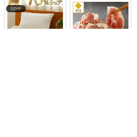
525
件
ケン@便利グッズ紹介
【五つ星ホテルの寝心地をおう
ゼロ100
ちで体験🛏️✨
...
￥
21,000～
北海道滝川市のふるさと納税返
礼品、**北海
...
1
0
2
￥
15,000
掲載終了
コレ
いいね
0
0
1
コレ
いいね