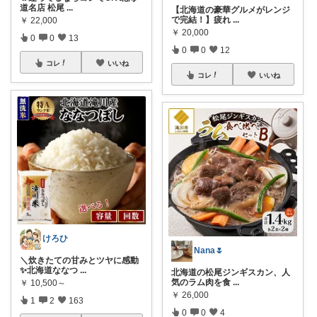
道名店 松尾
...
【北海道の豪華グルメがレンジ
で完結！】疲れ
...
￥
22,000
￥
20,000
0
0
13
0
0
12
コレ
いいね
コレ
いいね
けろひ
Nana🌷
＼炊きたての甘みとツヤに感動
✨北海道ななつ
...
北海道の松尾ジンギスカン、人
気のラム肉を食
...
￥
10,500～
￥
26,000
1
2
163
0
0
4