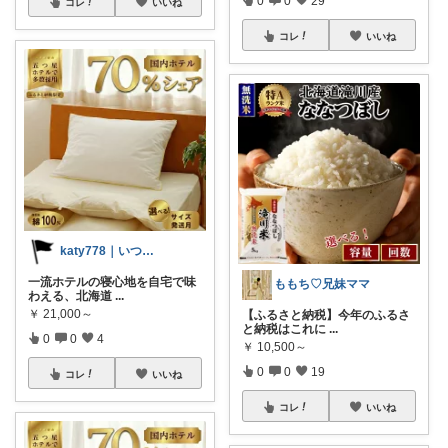
コレ
いいね
コレ
いいね
katy778｜いつも有難うございます✨
一流ホテルの寝心地を自宅で味
ももち♡兄妹ママ
わえる、北海道
...
￥
21,000～
【ふるさと納税】今年のふるさ
と納税はこれに
...
0
0
4
￥
10,500～
0
0
19
コレ
いいね
コレ
いいね