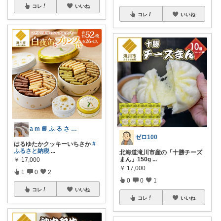
コレ
いいね
コレ
いいね
a m 📘 ふ る さ と 納 税 本
ゼロ100
はるゆたかクッキーいちさか
#
ふるさと納税
...
北海道滝川市産の「十勝チーズ
まん」150g
...
￥
17,000
￥
17,000
1
0
2
0
0
1
コレ
いいね
コレ
いいね