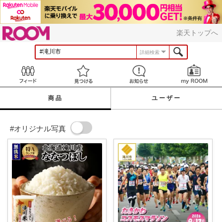
ROOM
楽天トップへ
詳細検索
Feed
見つける
お知らせ
商品
ユーザー
#オリジナル写真