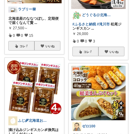
ラブリー💟
どうぐる@北海道のふるさと納税
北海道産のななつぼし、定期便
で届くなんて贅
...
#ふるさと納税
#滝川市
松尾ジ
￥
27,500～
ンギスカン
...
￥
26,000
0
0
15
0
0
3
コレ
いいね
コレ
いいね
ふじ🌾北海道お土産大好き🌱〜
ゼロ100
漬け込みジンギスカン🍖換気は