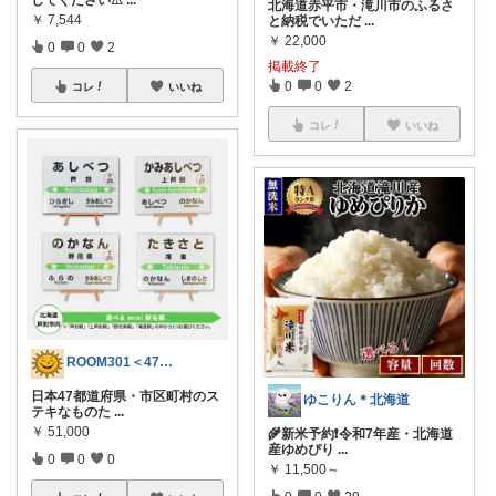
してください⚠
...
北海道赤平市・滝川市のふるさ
￥
7,544
と納税でいただ
...
￥
22,000
0
0
2
掲載終了
0
0
2
コレ
いいね
コレ
いいね
ROOM301＜47都道府県ステキ集！＞
日本47都道府県・市区町村のス
ゆこりん＊北海道
テキなものた
...
￥
51,000
🌾新米予約❗️令和7年産・北海道
産ゆめぴり
...
0
0
0
￥
11,500～
0
0
29