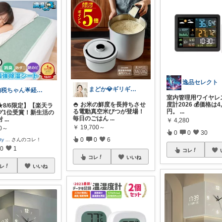
逸品セレクト
まどか💎ギリギリアラサーOL
納税ちゃん🌟経由購入★
室内管理用ワイヤレ
度計2026 💰価格は4,
🍚 お米の鮮度を長持ちさせ
★8/6限定】【楽天ラ
円。
...
る電動真空米びつが登場！
グ1位受賞！新生活の
毎日のごはん
...
対
...
￥
4,280
￥
19,700～
20～
0
0
30
0
0
6
ty
...
さんのコレ！
0
1
コレ
コレ
いいね
レ
いいね