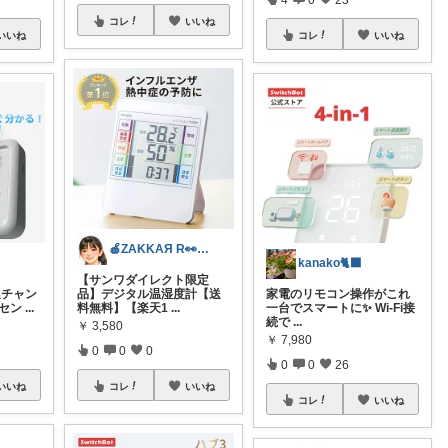
コレ
いいね
いいね
コレ
いいね
🍎ZAKKAЯ R👀M 経由購入感謝
kanako🐈‍⬛
【サンワダイレクト限定
選チャン
品】デジタル温湿度計【送
家電のリモコン操作がこれ
2セン
...
料無料】【楽天1
...
一台でスマートに✨ Wi-Fi接
続で
...
￥
3,580
￥
7,980
0
0
0
0
0
26
いいね
コレ
いいね
コレ
いいね