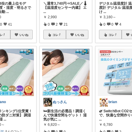
1台4役の最上位モデ
デジタル温湿度計 温
＼通常3,740円⇒SALE／ 🌡️
温度・湿度・明るさで
度計 デジタル 温湿
【温湿度センサー内蔵】 エ
自動
...
け
...
...
0
￥
3,180～
￥
2,990
0
41
0
0
4
0
2
21
レ
いいね
コレ
コレ
いいね
ano
brian
ぬっさん
ランキング1位受賞！
🌿 SwitchBot CO
🛏️新生活の必需品！調湿く
の防ダニ対策】 調湿
で、快適な空間作り
んで快適空間をゲット！ 湿
湿
...
...
気が気に
...
20～
￥
6,780
￥
6,820～
🩵
さんのコレ！
0
0
2
0
0
0