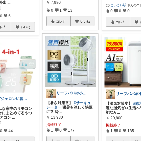
 外出
...
￥
7,980
こいこい🐱
さんのコ
0
0
1
13
0
0
0
0
6
コレ
いいね
コレ
レ
いいね
リーフパパ🌿小学2年生女の子のパパ
ガジェロン🔌暮らし豊かにするガジェット
【暑さ対策🎐】
#サーキュ
【湿気対策🎐】
#除
レーター
猛暑も涼しく快適
適な湿気ゼロ生活へ
んな家中のリモコン
に🎐 冷
...
能なA
...
台にまとめてるやつ
エアコン
...
￥
13,980
￥
29,800
0
掲載終了
掲載終了
1
0
177
0
44
1
0
185