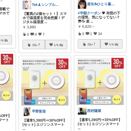
u｜暮らしを整えるインテリア
亜矢☕️ひとり暮らしの推しアイテム✨
Tak🗼シンプルで健康的な暮らし
搭載で
#半額クーポン
💗 布団の下
マホで
【驚異の2個セット！】スマ
の湿気、気になってない？
ホで温湿度を完全把握！デ
😳💦 楽
...
ジタル温湿度
...
￥
6,820～
￥
3,880
0
1
34
0
0
7
いいね
コレ
いいね
コレ
いいね
西村陽菜
平野彩音
%OFF】
【通常5,390円⇒30%OFF】
スマート
【通常5,390円⇒30%OFF】
[セット] エジソンスマート
[セット] エジソンスマート
...
...