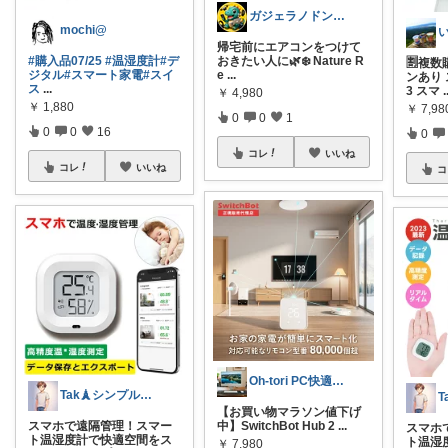
ガジェラノドン🦖｜AI・ガジェット
mochi@
帰宅前にエアコンをつけて
#購入品07/25
#温湿度計
#デ
おきたい人に🌿❄️ Nature R
🈹複
ジタル
#スマート家電
#スイ
e
...
ンあり 
ス
...
3 スマ
.
￥
4,980
￥
1,880
￥
7,98
0
0
1
0
0
16
0
コレ
いいね
コレ
いいね
コ
Oh-tori PC快適空間
Tak🗼シンプルで健康的な暮らし
【お買い物マラソン値下げ
スマホで遠隔管理！スマー
中】SwitchBot Hub 2
...
スマホ
ト温湿度計で快適空間をス
ト温湿
￥
7,980