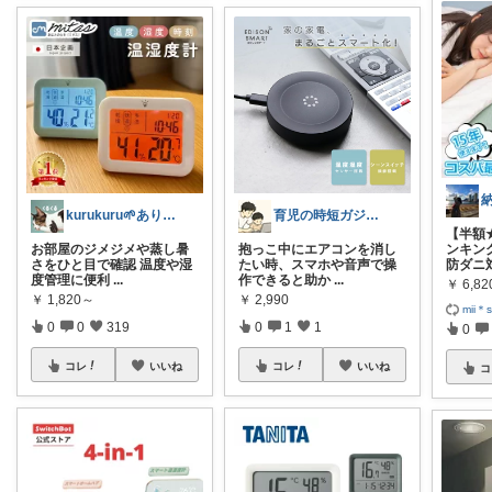
kurukuru🌱ありがとうございます
育児の時短ガジェット
【半額
お部屋のジメジメや蒸し暑
ンキン
抱っこ中にエアコンを消し
さをひと目で確認 温度や湿
防ダニ
たい時、スマホや音声で操
度管理に便利
...
作できると助か
...
￥
6,8
￥
1,820～
￥
2,990
mii＊s
0
0
319
0
1
1
0
コレ
いいね
コレ
いいね
コ