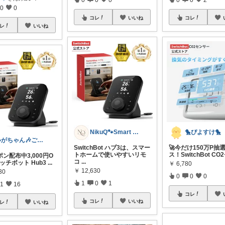
0
0
コレ
コレ
いいね
レ
いいね
🐤ぴよすけ🐤
NikuQ🐾Smart Choice
いがちゃん🎶ご購入感謝です🎶
🚀今だけ150万P抽
SwitchBot ハブ3は、スマー
ス！SwitchBot CO
トホームで使いやすいリモ
ポン配布中3,000円O
コ
...
イッチボット Hub3
...
￥
6,780
￥
12,630
30
0
0
0
1
0
1
1
16
コレ
コレ
いいね
レ
いいね