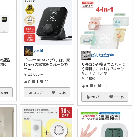
yoshi
ぱんだぱぱ⚽️7日有難うございます
ス温湿
「SwitchBot ハブ3」は、家
780
じゅうの家電をこれ一台で
リモコンが増えてごちゃつ
一
...
く毎日、これ1台でスッキ
リ。エアコンや
...
￥
12,630～
￥
7,980
0
1
31
0
0
35
いいね
コレ
いいね
コレ
いいね