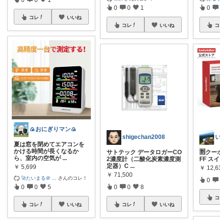
0
0
1
0
コレ
いいね
コレ
いいね
コ
🍙おにぎりマン🍙
shigechan2008
夏は窓を閉めてエアコンを
かける時間が長くなるか
サトテック データロガーCO
🈹クー
ら、室内の空気が
...
2濃度計（二酸化炭素濃度測
FF ス
定器）C
...
￥
5,699
￥
12,6
￥
71,500
🚀たいまる＠
...
さんのコレ！
0
0
0
5
0
0
8
コ
コレ
いいね
コレ
いいね