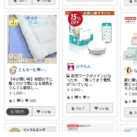
コレ
いいね
コ
ひろちん
ともるーむ🉐いいものみっけ‼️
💻 在宅ワークがメインにな
【今が買い時】布団の下に
家に着
った今、「帰ってきて電気
敷くだけで気になる湿気を
想じゃ
がついていな
...
ぐんぐん吸収し
...
ラクに
￥
4,980～
￥
1,880～
￥
7,98
0
0
0
1
0
495
0
コレ
いいね
4,886
件
コレ
いいね
コ