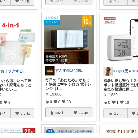
コレ
いいね
レ
いいね
コレ
すんす生活@購入感謝🍡
なお｜ラクする暮らしとご褒美
aki@1児👧マ
毎日の「あたため」がもっ
いたら涼しいって理
🌞暑い夏も安心！ス
と快適に🍽️✨ シロカ 電子レ
ない！家電をもっと
ボット温湿度計でお
ンジ（1
...
使いたい
...
空気を快適に保
...
￥
19,800
0
￥
1,880
0
0
30
0
8
0
1
10
コレ
いいね
レ
いいね
コレ