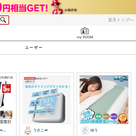
楽天トップへ
お知らせ
ユーザー
🍎ZAKKAЯ R👀M 経由購入感謝
うさこ🥕
ゆう