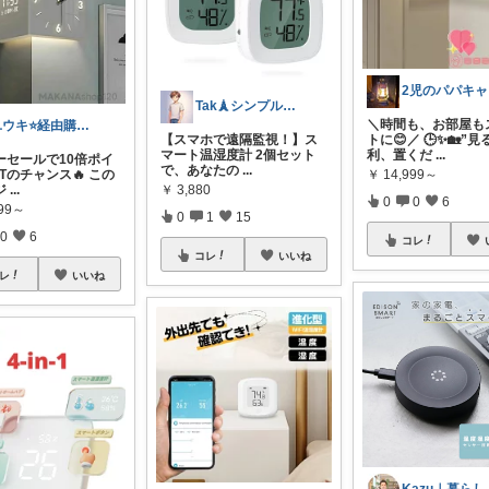
Tak🗼シンプルで健康的な暮らし
＼時間も、お部屋も
ユウキ⭐️経由購入感謝です！
トに😊／ 🕒✨🏡”
【スマホで遠隔監視！】ス
利、置くだ
...
マート温湿度計 2個セット
ーセールで10倍ポイ
で、あなたの
...
Tのチャンス🔥 この
￥
14,999～
ジ
...
￥
3,880
0
0
6
999～
0
1
15
0
6
コレ
コレ
いいね
レ
いいね