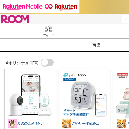
ROOM
Feed
商品
#オリジナル写真
みののん🌠(୨୧•͈ᴗ•͈)感謝♡
さやりーず🌼経由購入ありがとう