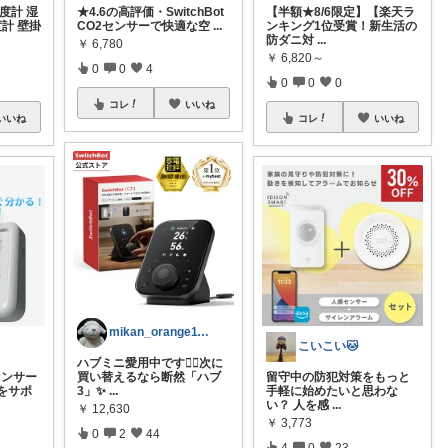
度計 湿
★4.6の高評価・SwitchBot
【半額★8/6限定】【楽天ラ
度計 壁掛
CO2センサーで快適な空
...
ンキング1位受賞！新生活の
防ダニ対
...
￥
6,780
￥
6,820～
0
0
4
0
0
0
コレ
いいね
いいね
コレ
いいね
mikan_orange1113
こいこい🐱
ハブミニ愛用中です🙋‍♀️次に
2センサー
買い替えるなら断然「ハブ
留守中の防犯対策をもっと
をサポ
3」✨
...
手軽に始めたいと思わな
い？ 人を感
...
￥
12,630
￥
3,773
0
2
44
4
0
23