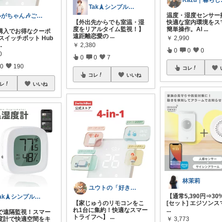
Kaz
Tak🗼シンプルで健康的な暮らし
温度・湿度センサー
いがちゃん🎶ご購入感謝です🎶
【外出先からでも室温・湿
快適な室内環境をス
度をリアルタイム監視！】
簡単操作。Al
...
数購入でお得なクーポ
遠距離恋愛の
...
スイッチボット Hub
￥
2,990
..
￥
2,380
0
0
0
0
0
0
7
0
190
コレ
コレ
いいね
レ
いいね
林茉莉
ユウトの「好き」をあつめる部屋
【通常5,390円⇒30
Tak🗼シンプルで健康的な暮らし
【家じゅうのリモコンをこ
[セット] エジソン
れ1台に集約！快適なスマー
...
で遠隔監視！スマー
トライフへ】
...
度計で快適空間をキ
￥
3,773