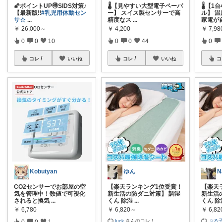
🌠ポイントUP🉐SIDS対策♪
🌡️【見やすい大型電子ペーパ
🌡️【
【最新版‼︎
#乳児用体動セン
ー】 スイス製センサーで高
ル】 
サ☆
...
精度なス
...
家電が
￥
26,000～
￥
4,200
￥
7,98
0
0
10
0
0
44
0
コレ
いいね
コレ
いいね
コ
Kobutyan
ゆん
N
CO2センサーでお部屋の空
【楽天ランキング1位受賞！
【楽天
気を管理中！数値で可視化
新生活の防ダニ対策】 調湿
新生活
されると換気
...
くん 除湿
...
くん 除
￥
6,780
￥
6,820～
￥
6,8
luck
さんのコレ！
ぶる子
0
0
1