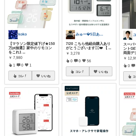
koko
みゅー💎5日ありがとうございます💗
【マラソン限定値下げ★150
7/20 こちら他経由購入あり
スーパ
万pt抽選】家中のリモコン
がとうございます🙇‍♀️❤️ 【
...
ントGE
をこれ1
...
両面デ
￥
3,278
￥
7,980
￥
12,
0
0
56
1
0
1
0
コレ
いいね
コレ
いいね
コ