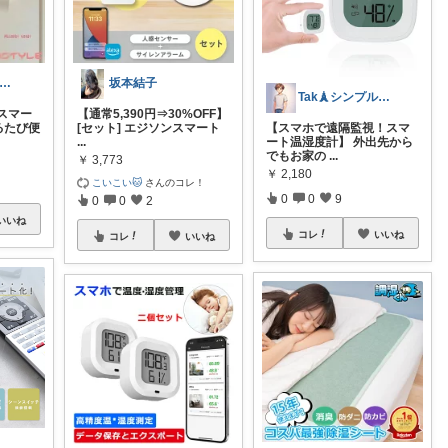
2児のパパキャンパー
坂本結子
Tak🗼シンプルで健康的な暮らし
スマー
【通常5,390円⇒30%OFF】
見るたび便
[セット] エジソンスマート
【スマホで遠隔監視！スマ
...
ート温湿度計】 外出先から
でもお家の
...
￥
3,773
￥
2,180
こいこい🐱
さんのコレ！
0
0
9
0
0
2
いいね
コレ
いいね
コレ
いいね