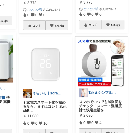
￥
3,773
￥
3,773
レ！
こいこい🐱
さんのコレ！
こいこい🐱
さんのコレ！
0
0
0
0
0
0
いいね
コレ
いいね
コレ
いいね
リーフパパ🌿小学2年生女の子のパパ
Tak🗼シンプルで健康的な暮らし
そらいろ｜sora_life
湿機
快
スマホでいつでも温湿度を
 高機
📱家電のスマート化を始め
チェック！スマート温湿度
るなら、まずはコレ！ Swit
計で快適生活を
...
chB
...
￥
2,080
￥
11,080
0
0
4
0
0
10