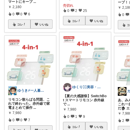
マートにキープ
...
ープ！
売切れ
￥
2,180
￥
2,18
0
2
25
0
0
6
0
コレ
いいね
コレ
いいね
コ
ゆくり🐕‍🦺美容・便利雑貨🤍
ゆうき⚡一人暮らしのQOL投資
【夏の大感謝祭】SwitchBo
リモコン散らばる問題、こ
あ、み
t スマートリモコン 赤外線
れで終わった。赤外線で家
これ一
で
...
電まとめて操作
...
だ🏠 
￥
7,980
￥
7,980
￥
7,98
0
1
9
0
0
7
2
コレ
いいね