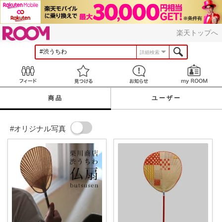
ROOM
楽天トップへ
詳細検索
Feed
見つける
お知らせ
商品
ユーザー
#オリジナル写真