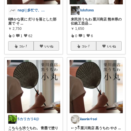
nagi | 多忙で、時々お休み
lulufuwa
🕯️静かな夜に 灯りを落とした部
来民渋うちわ 栗川商店 熊本県の
屋で そ
...
伝統工芸品
...
￥
2,750
￥
1,650
0
1
62
0
1
6
コレ
いいね
コレ
いいね
5カリカリ4@
𝒌𝒂𝒐𝒓𝒊𝒏✧𝗌𝖾𝗅
こちらも渋うちわ。 青墨で塗り
⋆⋅ ꫂ ၴႅၴ 栗川商店 黒うちわ やさ
...