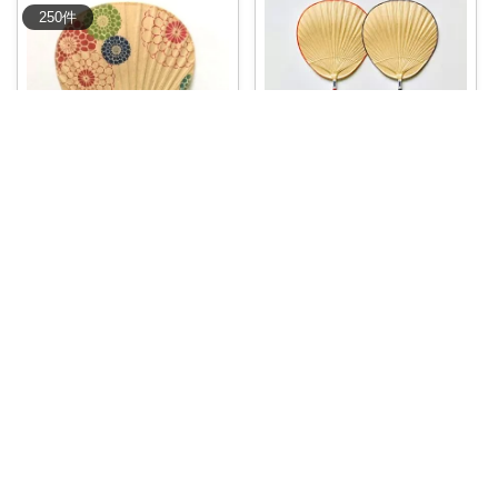
250
件
coko
🎐 夏の風情を感じる、職人仕立
ての渋うちわ
...
￥
6,050
0
0
9
5カリカリ4@
コレ
いいね
渋うちわ🎐伊勢型 江戸時代から
伝わる伝統工
...
￥
1,650
1
4
7
コレ
いいね