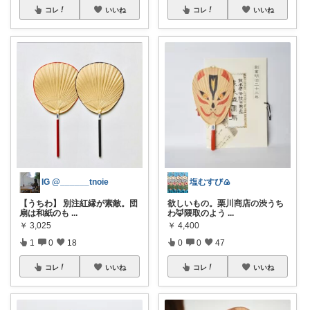
コレ
いいね
コレ
いいね
IG @______tnoie
塩むすび🍙
【うちわ】 別注紅縁が素敵。団
欲しいもの。栗川商店の渋うち
扇は和紙のも
...
わ🦊隈取のよう
...
￥
3,025
￥
4,400
1
0
18
0
0
47
コレ
いいね
コレ
いいね