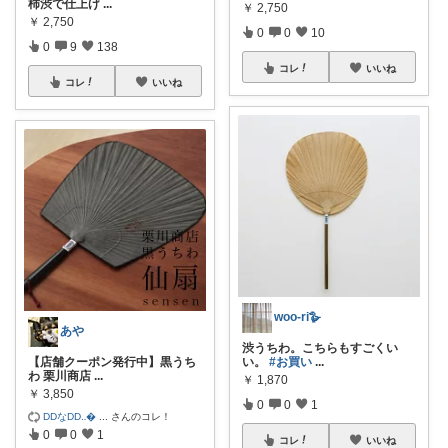
柿渋で仕上げ
...
￥
2,750
￥
2,750
0
0
10
0
9
138
コレ
いいね
コレ
いいね
woo-ri🪿
あや
渋うちわ。こちらもすごくい
【店舗クーポン発行中】黒うち
い。
#お買い
...
わ 栗川商店
...
￥
1,870
￥
3,850
0
0
1
DDなDD‥
...
さんのコレ！
0
0
1
コレ
いいね