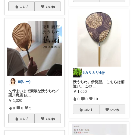
コレ
いいね
5カリカリ4@
iii(いー)
渋うちわ。伊勢型。 こちらは柄
違い。 この
...
＼佇まいまで素敵な渋うちわ／
￥
1,650
栗川商店 仏
...
0
0
19
￥
1,320
0
0
5
コレ
いいね
コレ
いいね