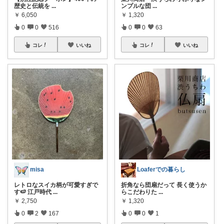
歴史と伝統を
...
ンプルな団
...
￥
6,050
￥
1,320
0
0
516
0
0
63
コレ
いいね
コレ
いいね
misa
Loaferでの暮らし
レトロなスイカ柄が可愛すぎで
折角なら団扇だって 長く使うか
す🍉 江戸時代
...
らこだわりた
...
￥
2,750
￥
1,320
0
2
167
0
0
1