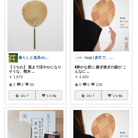
暮らしと道具mika_home１
nagi | 多忙で、時々お休み
【うちわ】 風まで涼やかになり
🕯️静かな夜に 継ぎ接ぎの跡が こ
そうな、熊本
...
んなに
...
￥
1,870
￥
4,400
2
2
60
0
0
228
コレ
いいね
コレ
いいね