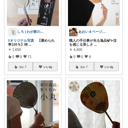
しろ | わが家の定番たち
あおい🌷ベージュ好き♡時短アイテム好き
#オリジナル写真
【褒められ
職人の手仕事が光る逸品🍃✨涼
率100％】特
...
を感じる美しさ
...
￥
1,650
￥
4,400
0
0
71
0
0
9
コレ
いいね
コレ
いいね