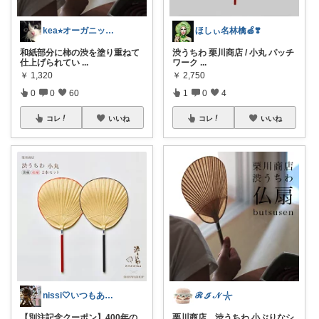
kea⭐︎オーガニックアイテム
ほしぃ名林檎🍏❣️
和紙部分に柿の渋を塗り重ねて
渋うちわ 栗川商店 / 小丸 パッチ
仕上げられてい
...
ワーク
...
￥
1,320
￥
2,750
0
0
60
1
0
4
コレ
いいね
コレ
いいね
nissi🤍いつもありがとう🍀
ℛ ℐ 𝒩 𓇼
【別注記念クーポン】400年の
栗川商店 渋うちわ 小ぶりなシ