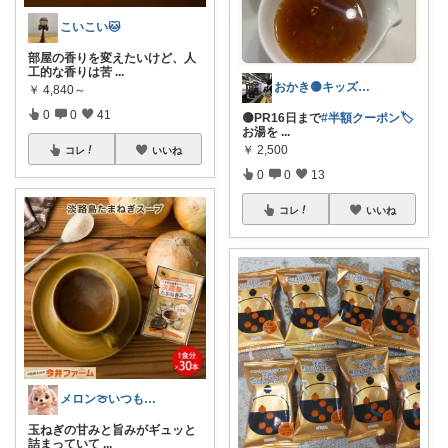
こいこい🐱
部屋の香りを変えたいけど、人
工的な香りは苦
...
おかき🟡キッズ、子供服、暑さ対策
￥
4,840～
0
0
41
🟡PR16日まで
#半額クーポン🏷️
お湯を
...
￥
2,500
コレ
いいね
0
0
13
コレ
いいね
メロン🍈いつも感謝様✨️
玉ねぎの甘みと旨みがギュッと
詰まっていて
...