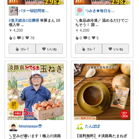
バター🐱訪問有難うございます💕
つみき🍀毎日をご機嫌にする♡
#楽天総合1位獲得
🌸豚まん 10
＼食品🧊冷凍／ 温めるだけでご
個入🌸
...
ちそう！ 国
...
￥
4,200
￥
4,200
0
0
79
0
0
5
コレ
いいね
コレ
いいね
hinaiopapa🧑
たんぽぽ
＼甘みが違います！極上の淡路
【送料無料】＃淡路島たまねぎ