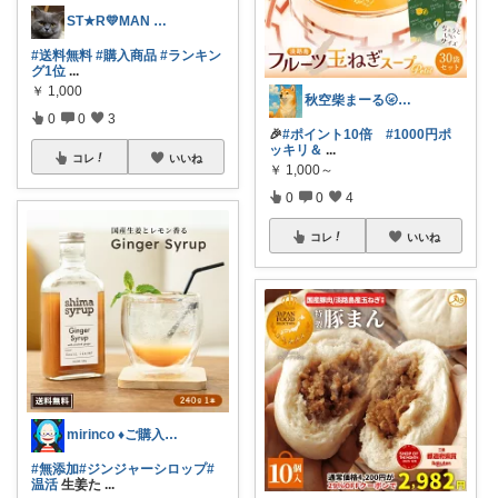
ST★R💛MAN ＠ コスパは大事！
#送料無料
#購入商品
#ランキン
グ1位
...
￥
1,000
秋空柴まーる🌝優しい暮らしアイテム🐾
0
0
3
🎉
#ポイント10倍
#1000円ポ
ッキリ＆
...
コレ
いいね
￥
1,000～
0
0
4
コレ
いいね
mirinco ♦ご購入感謝いたします
#無添加
#ジンジャーシロップ
#
温活
生姜た
...