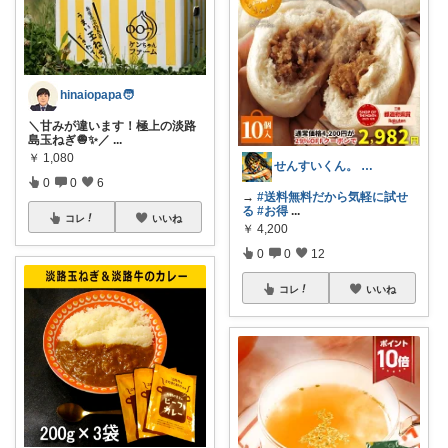
hinaiopapa🧑
＼甘みが違います！極上の淡路
島玉ねぎ🧅✨／
...
￥
1,080
せんすいくん。 ＼情報の海へダイブ／
0
0
6
→
#送料無料だから気軽に試せ
る
#お得
...
コレ
いいね
￥
4,200
0
0
12
コレ
いいね