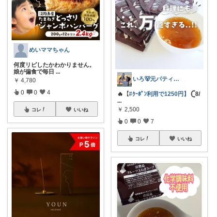
めいママちゃん
何度リピしたかわかりません。
娘が偏食で毎日
...
いろ🐻元パティシエ🍫
￥
4,780
0
0
4
🔥【
#ｸｰﾎﾟﾝ利用で1250円】
𓊆8/
...
￥
2,500
コレ
いいね
0
0
7
コレ
いいね