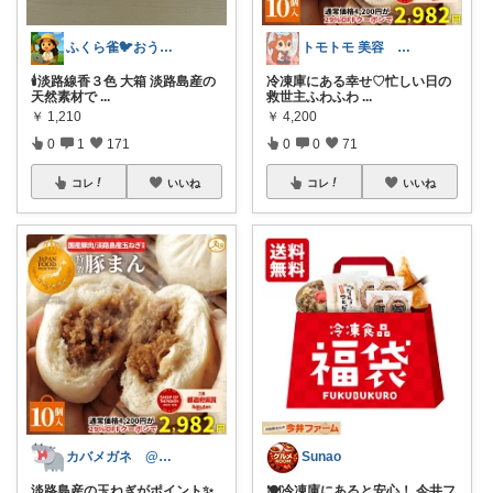
ふくら雀🐦おうちしごとラボ
トモトモ 美容 食品 子育てルーム
🕯淡路線香３色 大箱 淡路島産の
冷凍庫にある幸せ♡忙しい日の
天然素材で
...
救世主ふわふわ
...
￥
1,210
￥
4,200
0
1
171
0
0
71
コレ
いいね
コレ
いいね
カバメガネ @キャンプ/子育て/家事
Sunao
淡路島産の玉ねぎがポイント✨
🍽️冷凍庫にあると安心！ 今井フ