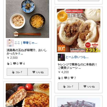
ここ｜華奢じゃない低身長の着痩せ服選び
淡路島の玉ねぎ味噌汁、おいし
かった✨
#
...
とーふ😚いつもご購入感謝です🙇
￥
2,500
1
0
4
✨レンジで簡単なのに本格的！
ご褒美ジューシ
...
￥
4,200
コレ
いいね
0
0
7
コレ
いいね