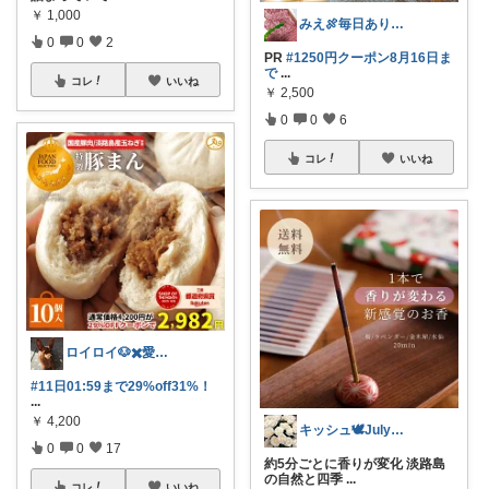
￥
1,000
みえ🍖毎日ありがとう🐟️
0
0
2
PR
#1250円クーポン8月16日ま
で
...
コレ
いいね
￥
2,500
0
0
6
コレ
いいね
ロイロイ🐶✖️愛犬家
#11日01:59まで29%off31%！
...
￥
4,200
キッシュ🕊July感謝♡ㅅ˘︶˘𓃭
0
0
17
約5分ごとに香りが変化 淡路島
の自然と四季
...
コレ
いいね