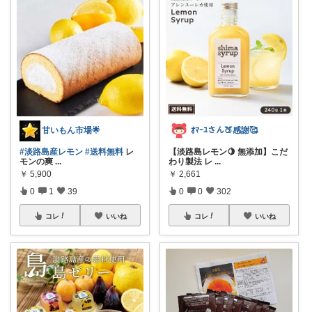
甘いもん市場🌟
ｵﾏｰﾕさん🍑感謝🥰
#淡路島産レモン
#送料無料
レ
【淡路島レモン🍋 無添加】こだ
モンの爽
...
わり製法 レ
...
￥
5,900
￥
2,661
0
1
39
0
0
302
コレ
いいね
コレ
いいね