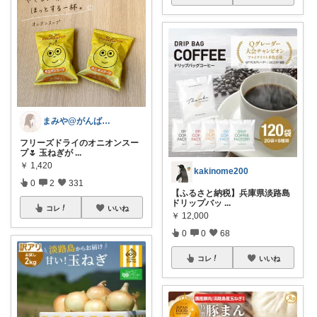
まみや@がんばりすぎない毎日を。
フリーズドライのオニオンスー
プ🌷 玉ねぎが
...
￥
1,420
kakinome200
0
2
331
【ふるさと納税】兵庫県淡路島
ドリップバッ
...
コレ
いいね
￥
12,000
0
0
68
コレ
いいね