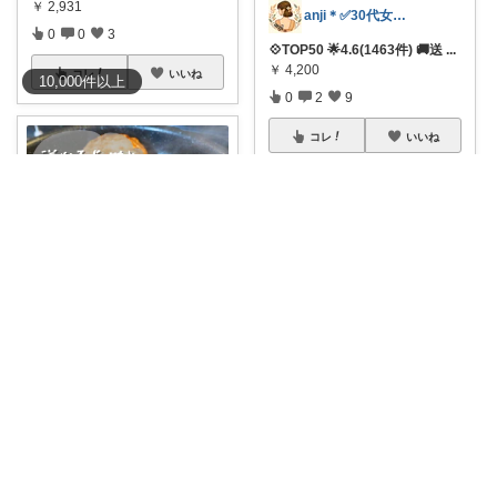
￥
2,931
anji＊✅30代女性売上ランキング🏆
0
0
3
💠TOP50 🌟4.6(1463件) 🚚送
...
￥
4,200
コレ
いいね
10,000
件
以上
0
2
9
コレ
いいね
麦チョコっと ｜ キッズ＆ベビー 夏
📌毎年、リピート♪ 🐂 ふるさと
納税 近江
...
でかねこ(=^^=)
￥
7,000～
0
0
10
淡路島産玉ねぎ100％の甘みと
旨みをそのま
...
￥
1,480
コレ
いいね