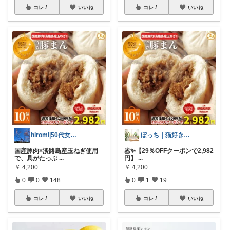
コレ
いいね
コレ
いいね
hiromi|50代女性の暮らしおすすめ
ぼっち｜猫好き57歳主婦の健康ライフ
国産豚肉×淡路島産玉ねぎ使用
🥟✨【29％OFFクーポンで2,982
で、具がたっぷ
...
円】
...
￥
4,200
￥
4,200
0
0
148
0
1
19
コレ
いいね
コレ
いいね