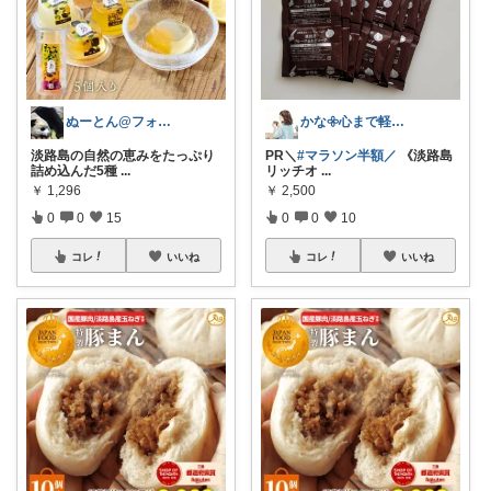
ぬーとん@フォロバ100％
かな𖧷心まで軽くなる暮らしの記録🌿
淡路島の自然の恵みをたっぷり
PR＼
#マラソン半額／
《淡路島
詰め込んだ5種
...
リッチオ
...
￥
1,296
￥
2,500
0
0
15
0
0
10
コレ
いいね
コレ
いいね