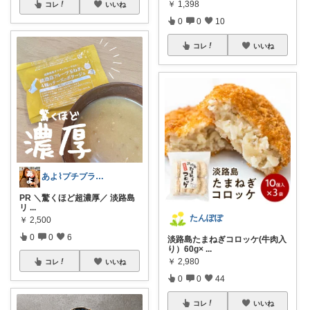
￥
1,398
コレ
いいね
0
0
10
コレ
いいね
あよ⌇プチプラ大好き男の子ママ♥
PR ＼驚くほど超濃厚／ 淡路島
リ
...
たんぽぽ
￥
2,500
0
0
6
淡路島たまねぎコロッケ(牛肉入
り）60g×
...
￥
2,980
コレ
いいね
0
0
44
コレ
いいね