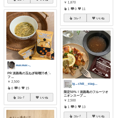
￥
1,870
1
0
11
コレ
いいね
𝑚𝑎𝑒.𝑚𝑎𝑒𓂃
PR 淡路島の玉ねぎ味噌汁🥣ˎˊ˗
フ
...
￥
2,500
ig→chiii__stagram
0
0
15
限定50%！淡路島のフルーツオ
ニオンスープ
...
コレ
いいね
￥
2,500
1
0
13
コレ
いいね