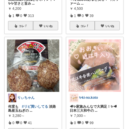
✨✨甘さと旨み
...
ァーム
...
￥
4,200
￥
4,500
1
0
313
1
0
39
コレ
いいね
コレ
いいね
りぃちゃん
✨️ki-no.koto
何度も
#リピ買いしてる
淡路
🥩✨家族みんなで大満足！✨🥩
島産玉ねぎの
...
日本三大和牛の
...
￥
3,280～
￥
7,000～
0
0
41
0
0
99