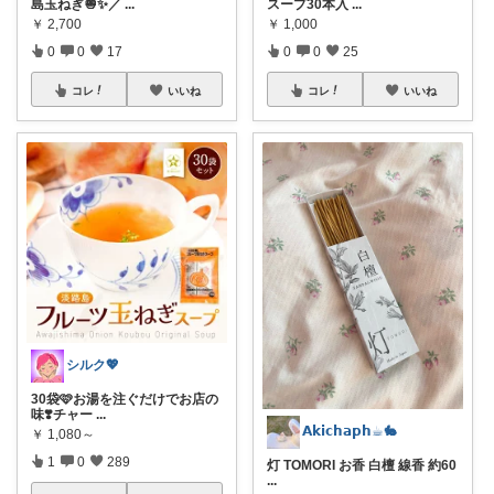
島玉ねぎ🧅✨／
...
スープ30本入
...
￥
2,700
￥
1,000
0
0
17
0
0
25
コレ
いいね
コレ
いいね
シルク💖
30袋🩷お湯を注ぐだけでお店の
味❣️チャー
...
𝗔𝗸𝗶𝗰𝗵𝗮𝗽𝗵☕︎🐇
￥
1,080～
1
0
289
灯 TOMORI お香 白檀 線香 約60
...