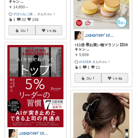
キャン
...
￥
14,850～
ずぼらねこ|便
...
さんのコレ！
1
20
158
コレ
いいね
ぷゆゆ/ﾌｫﾛﾊﾞ100 ♡から経由購入
+11倍 🉐お買い物マラソン 💥39
キャン
...
￥
5,659
白石佳奈
さんのコレ！
0
1
11
コレ
いいね
ぷゆゆ/ﾌｫﾛﾊﾞ100 ♡から経由購入