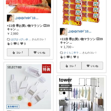
ぷゆゆ/ﾌｫﾛﾊﾞ100 ♡から経由購入
+11倍 🉐お買い物マラソン 💥39
キャン
...
ぷゆゆ/ﾌｫﾛﾊﾞ100 ♡から経由購入
￥
2,980
+11倍 🉐お買い物マラソン 💥39
はぴはっぴぃ@
...
さんのコレ！
キャン
...
0
0
9
￥
1,700～
さくらこ🌸ラ
...
さんのコレ！
コレ
いいね
0
0
8
コレ
いいね