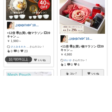
ぷゆゆ/ﾌｫﾛﾊﾞ100 ♡から経由購入
+12倍 🉐お買い物マラソン 💥39
キャン
...
ぷゆゆ/ﾌｫﾛﾊﾞ100 ♡から経由購入
￥
1,980～
+11倍 🉐お買い物マラソン 💥39
さとみ＆🌷カ
...
さんのコレ！
キャン
...
0
0
23
￥
4,980
10,000
件
以上
れいか
さんのコレ！
コレ
いいね
1
0
6
コレ
いいね