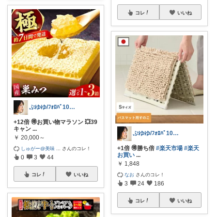
コレ
いいね
ぷゆゆ/ﾌｫﾛﾊﾞ100 ♡から経由購入
+12倍 🉐お買い物マラソン 💥39
キャン
...
ぷゆゆ/ﾌｫﾛﾊﾞ100 ♡から経由購入
￥
20,000～
+1倍 🉐勝ち倍
#楽天市場
#楽天
しゅがー@美味
...
さんのコレ！
お買い
...
0
3
44
￥
1,848
なお
さんのコレ！
コレ
いいね
3
24
186
コレ
いいね