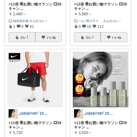
+11倍 🉐お買い物マラソン 💥39
+12倍 🉐お買い物マラソン 💥39
キャン
...
キャン
...
￥
2,480～
￥
5,980～
雑貨屋本舗
さんのコレ！
ぺん⌇男の子マ
...
さんのコレ！
1
4
41
0
10
112
コレ
いいね
コレ
いいね
ぷゆゆ/ﾌｫﾛﾊﾞ100 ♡から経由購入
ぷゆゆ/ﾌｫﾛﾊﾞ100 ♡から経由購入
+11倍 🉐お買い物マラソン 💥39
+11倍 🉐お買い物マラソン 💥39
キャン
...
キャン
...
￥
5,720
￥
3,520～