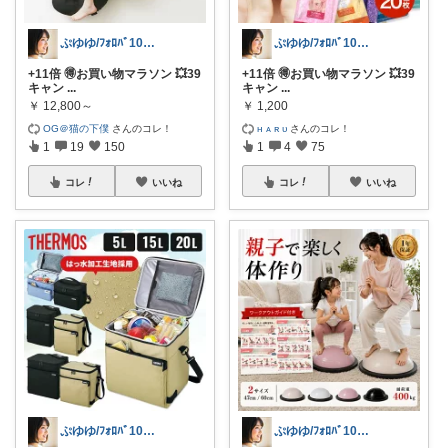
ぷゆゆ/ﾌｫﾛﾊﾞ100 ♡から経由購入
ぷゆゆ/ﾌｫﾛﾊﾞ100 ♡から経由購入
+11倍 🉐お買い物マラソン 💥39
+11倍 🉐お買い物マラソン 💥39
キャン
...
キャン
...
￥
12,800～
￥
1,200
OG＠猫の下僕
さんのコレ！
ʜ ᴀ ʀ ᴜ
さんのコレ！
1
19
150
1
4
75
コレ
いいね
コレ
いいね
ぷゆゆ/ﾌｫﾛﾊﾞ100 ♡から経由購入
ぷゆゆ/ﾌｫﾛﾊﾞ100 ♡から経由購入