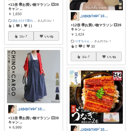
+11倍 🉐お買い物マラソン 💥39
キャン
...
￥
1,650
ぷゆゆ/ﾌｫﾛﾊﾞ100 ♡から経由購入
読むだけで変わ
...
さんのコレ！
+12倍 🉐お買い物マラソン 💥39
1
1
11
キャン
...
￥
1,424
コレ
いいね
りすちゃん
...
さんのコレ！
0
0
30
コレ
いいね
ぷゆゆ/ﾌｫﾛﾊﾞ100 ♡から経由購入
+11倍 🉐お買い物マラソン 💥39
キャン
...
￥
6,999
ぷゆゆ/ﾌｫﾛﾊﾞ100 ♡から経由購入