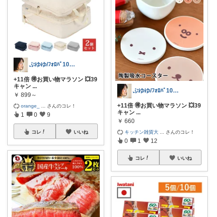
ぷゆゆ/ﾌｫﾛﾊﾞ100 ♡から経由購入
+11倍 🉐お買い物マラソン 💥39
キャン
...
ぷゆゆ/ﾌｫﾛﾊﾞ100 ♡から経由購入
￥
899～
+11倍 🉐お買い物マラソン 💥39
orange_
...
さんのコレ！
キャン
...
1
0
9
￥
660
キッチン雑貨大
...
さんのコレ！
コレ
いいね
0
1
12
コレ
いいね