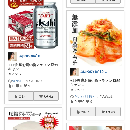
ぷゆゆ/ﾌｫﾛﾊﾞ100 ♡から経由購入
+11倍 🉐お買い物マラソン 💥39
キャン
...
ぷゆゆ/ﾌｫﾛﾊﾞ100 ♡から経由購入
￥
4,957
+11倍 🉐お買い物マラソン 💥39
yurikur
...
さんのコレ！
キャン
...
0
0
9
￥
2,590
だいすけ｜筋ト
...
さんのコレ！
コレ
いいね
0
0
9
コレ
いいね