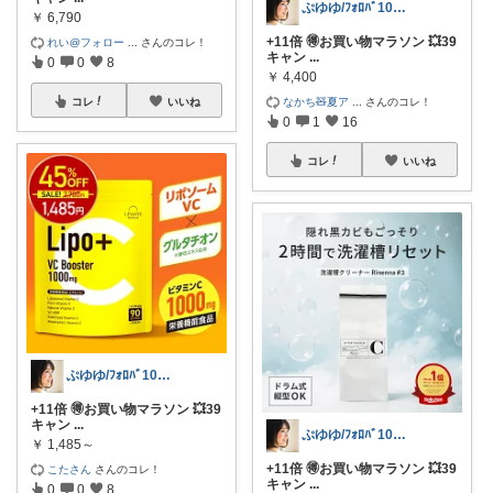
ぷゆゆ/ﾌｫﾛﾊﾞ100 ♡から経由購入
￥
6,790
+11倍 🉐お買い物マラソン 💥39
れい@フォロー
...
さんのコレ！
キャン
...
0
0
8
￥
4,400
なかち🧸夏ア
...
さんのコレ！
コレ
いいね
0
1
16
コレ
いいね
ぷゆゆ/ﾌｫﾛﾊﾞ100 ♡から経由購入
+11倍 🉐お買い物マラソン 💥39
キャン
...
ぷゆゆ/ﾌｫﾛﾊﾞ100 ♡から経由購入
￥
1,485～
+11倍 🉐お買い物マラソン 💥39
こたさん
さんのコレ！
キャン
...
0
0
8