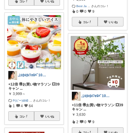
コレ
いいね
Best Ja
...
さんのコレ！
0
0
9
コレ
いいね
ぷゆゆ/ﾌｫﾛﾊﾞ100 ♡から経由購入
+12倍 🉐お買い物マラソン 💥39
キャン
...
￥
3,999～
ぷゆゆ/ﾌｫﾛﾊﾞ100 ♡から経由購入
P(ピー)@経
...
さんのコレ！
+11倍 🉐お買い物マラソン 💥39
1
4
64
キャン
...
￥
3,630
コレ
いいね
2
0
9
コレ
いいね