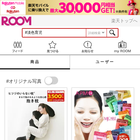
ROOM
楽天トップへ
詳細検索
Feed
見つける
お知らせ
商品
ユーザー
#オリジナル写真