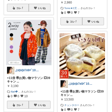
￥
2,980
Tomo★2児
...
さんのコレ！
コレ
いいね
0
0
7
コレ
いいね
ぷゆゆ/ﾌｫﾛﾊﾞ100 ♡から経由購入
+11倍 🉐お買い物マラソン 💥39
キャン
...
ぷゆゆ/ﾌｫﾛﾊﾞ100 ♡から経由購入
￥
3,190
+11倍 🉐お買い物マラソン 💥39
𝘕𝘢𝘵
...
さんのコレ！
キャン
...
0
0
10
￥
13,500
チュンタロー
さんのコレ！
コレ
いいね
0
0
7