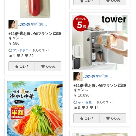
コレ
いいね
ぷゆゆ/ﾌｫﾛﾊﾞ100 ♡から経由購入
+11倍 🉐お買い物マラソン 💥39
キャン
...
￥
586
アンドボニー
さんのコレ！
1
2
32
コレ
いいね
ぷゆゆ/ﾌｫﾛﾊﾞ100 ♡から経由購入
+11倍 🉐お買い物マラソン 💥39
キャン
...
￥
10,890
ryoco@生
...
さんのコレ！
0
3
14
コレ
いいね