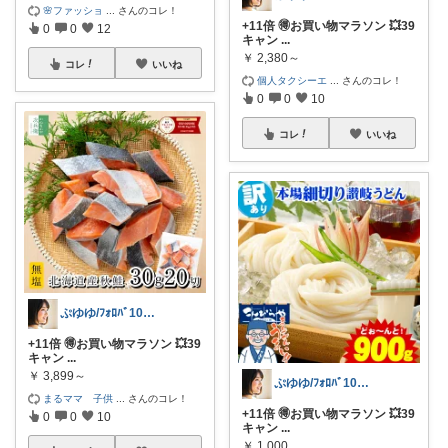
🌸ファッショ
...
さんのコレ！
+11倍 🉐お買い物マラソン 💥39
0
0
12
キャン
...
￥
2,380～
コレ
いいね
個人タクシーエ
...
さんのコレ！
0
0
10
コレ
いいね
ぷゆゆ/ﾌｫﾛﾊﾞ100 ♡から経由購入
+11倍 🉐お買い物マラソン 💥39
キャン
...
￥
3,899～
ぷゆゆ/ﾌｫﾛﾊﾞ100 ♡から経由購入
まるママ 子供
...
さんのコレ！
+11倍 🉐お買い物マラソン 💥39
0
0
10
キャン
...
￥
1,000