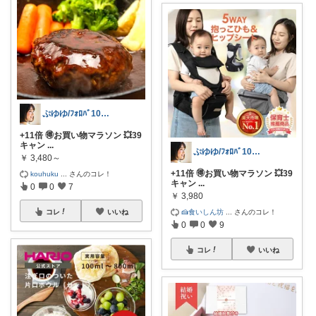
ぷゆゆ/ﾌｫﾛﾊﾞ100 ♡から経由購入
+11倍 🉐お買い物マラソン 💥39
キャン
...
ぷゆゆ/ﾌｫﾛﾊﾞ100 ♡から経由購入
￥
3,480～
+11倍 🉐お買い物マラソン 💥39
kouhuku
...
さんのコレ！
キャン
...
0
0
7
￥
3,980
🍰食いしん坊
...
さんのコレ！
コレ
いいね
0
0
9
コレ
いいね