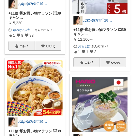
ぷゆゆ/ﾌｫﾛﾊﾞ100 ♡から経由購入
+11倍 🉐お買い物マラソン 💥39
キャン
...
ぷゆゆ/ﾌｫﾛﾊﾞ100 ♡から経由購入
￥
5,230
+11倍 🉐お買い物マラソン 💥39
ゆみかん⭐︎大
...
さんのコレ！
キャン
...
1
8
93
￥
12,100～
おちょぼ
さんのコレ！
コレ
いいね
1
1
8
コレ
いいね
ぷゆゆ/ﾌｫﾛﾊﾞ100 ♡から経由購入
+11倍 🉐お買い物マラソン 💥39
キャン
...