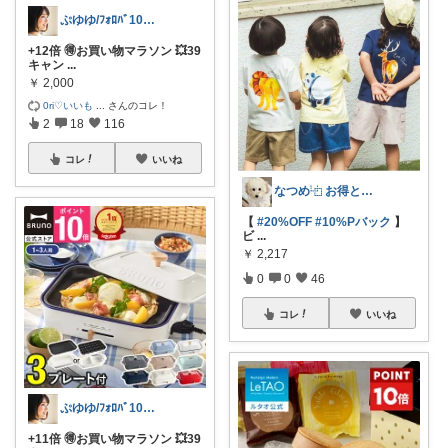
ぷゆゆ/ﾌｫﾛﾊﾞ100 ♡から経由購入
+12倍 🉐お買い物マラソン 💥39
キャン
...
￥
2,000
0ri♡いいも
...
さんのコレ！
2
18
116
コレ
いいね
なつめ⿻ お得と洗練アイテム探し🐾
【
#20%OFF
#10%Pバック
】
ビ
...
￥
2,217
0
0
46
コレ
いいね
ぷゆゆ/ﾌｫﾛﾊﾞ100 ♡から経由購入
+11倍 🉐お買い物マラソン 💥39