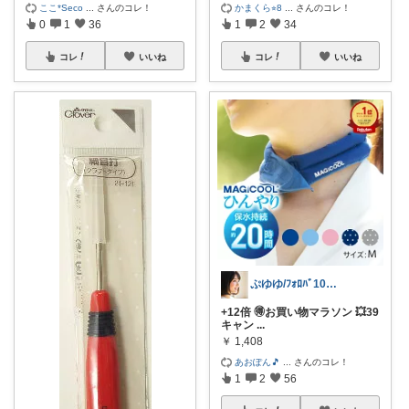
ここ*Seco
...
さんのコレ！
かまくら⭐︎8
...
さんのコレ！
0
1
36
1
2
34
コレ
いいね
コレ
いいね
ぷゆゆ/ﾌｫﾛﾊﾞ100 ♡から経由購入
+12倍 🉐お買い物マラソン 💥39
キャン
...
￥
1,408
あおぽん🎵
...
さんのコレ！
1
2
56