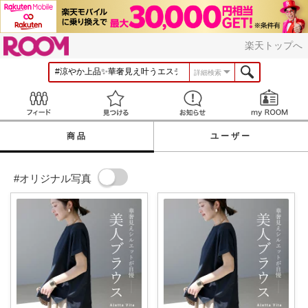
ROOM
楽天トップへ
詳細検索
Feed
見つける
お知らせ
商品
ユーザー
#オリジナル写真