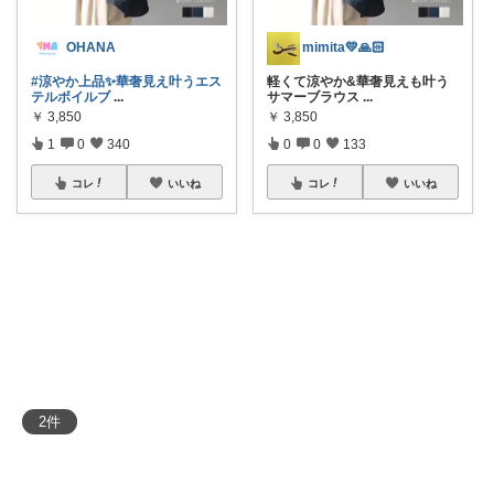
OHANA
mimita💛🙏🏻
#涼やか上品✨華奢見え叶うエス
軽くて涼やか&華奢見えも叶う
テルボイルブ
...
サマーブラウス
...
￥
3,850
￥
3,850
1
0
340
0
0
133
コレ
いいね
コレ
いいね
2
件