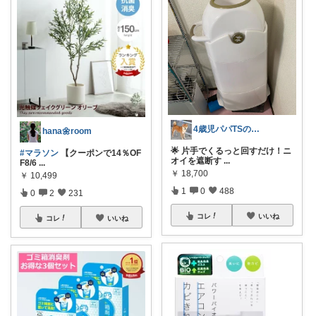
4歳児パパTSの育児おたすけROOM🎁
hana🌼room
🌟 片手でくるっと回すだけ！ニ
#マラソン
【クーポンで14％OF
オイを遮断す
...
F8/6
...
￥
18,700
￥
10,499
1
0
488
0
2
231
コレ
いいね
コレ
いいね