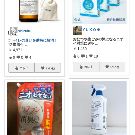
Y U K O 💎
shizuku
おむつや生ごみの気になるニオ
#トイレの臭いを瞬時に解消！
イ対策に👶✨
...
🤍 巾着付
...
￥
1,480
￥
4,971
0
1
18
0
0
4
コレ
いいね
コレ
いいね