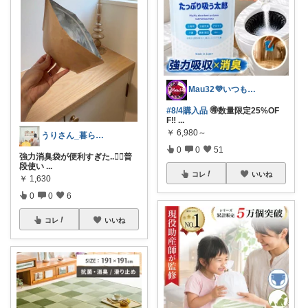
Mau32💜いつも有難うございます😊
#8/4購入品
🉐数量限定25%OF
F‼
...
￥
6,980～
うりさん_暮らし＊
0
0
51
強力消臭袋が便利すぎた..❤️‍🔥普
段使い
...
コレ
いいね
￥
1,630
0
0
6
コレ
いいね