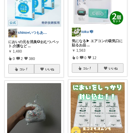
toku 🎼
shino⭐︎いつもありがとう🐶🐾
気になる▶︎ エアコンの吸気口に
においの元を消臭🐶おむつ.ペッ
貼るお品
...
ト.介護など
...
￥
1,563
￥
1,480
0
0
12
0
2
380
コレ
いいね
コレ
いいね