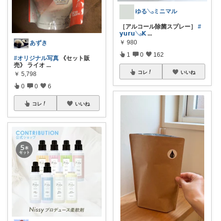
ゆる𓂅ミニマル
［アルコール除菌スプレー］
#
𝘆𝘂𝗿𝘂𓂅𝗞
...
￥
980
あずき
1
0
162
#オリジナル写真
《セット販
売》 ライオ
...
コレ
いいね
￥
5,798
0
0
6
コレ
いいね