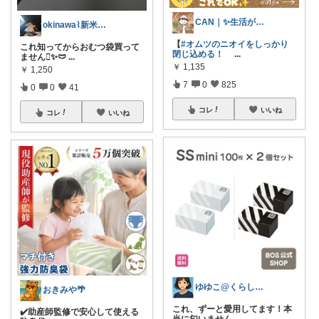
CAN｜✨生活が楽になる✨
okinawa⌇新米ズボラママ 🦈
【
#オムツのニオイをしっかり
これ知ってからおむつ袋買って
閉じ込める！
...
ません🫪✨️🩲
...
￥
1,135
￥
1,250
7
0
825
0
0
41
コレ
いいね
コレ
いいね
ゆゆこ@くらしを楽に便利に✨
おきみや🌴
これ、ずーと愛用してます！本
✔️助産師監修で安心して使える
当に匂いません
...