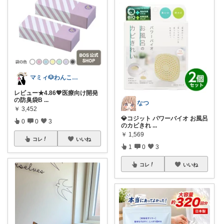
マミィ🐶わんこと暮らす｜お得情報係
レビュー★4.86💖医療向け開発
の防臭袋B
...
なつ
￥
3,452
💎コジット パワーバイオ お風呂
0
0
3
のカビきれ
...
￥
1,569
コレ
いいね
1
0
3
コレ
いいね