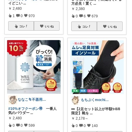
イどこい
...
方必見！置く
...
￥
2,480
￥
2,380
1
0
970
0
6
679
コレ
いいね
コレ
いいね
ななこ🌀不器用ママ￤家事＆育児グッズ
もちぷくmochipuku☘️8日感謝
#10%オフクーポン🉐
一番人
👀【2足セット以上が半額✨8/8
気のパウダー
...
限定】靴を
...
￥
2,480
￥
2,178～
0
0
599
0
0
140