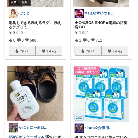
ぽてと
Mau32💜いつも有難うございます😊
消臭もできる洗えるラグ。 洗え
★公式BOS-SHOP★驚異の防臭
るラグって
...
袋 BO
...
￥
8,690～
￥
1,694
0
0
588
2
0
712
コレ
いいね
コレ
いいね
かにゃにゃ🌼2kids mama
kirara✡介護用品🌈
#50%オフクーポン🔥
\靴のニオ
🚽 オムツのニオイに悩んでいる