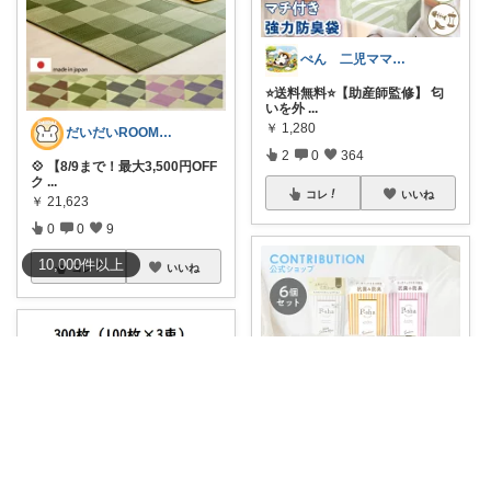
ぺん 二児ママ ゆるんとライフ
⭐️送料無料⭐️【助産師監修】 匂
いを外
...
￥
1,280
だいだいROOM@整う暮らし｜インテリア
2
0
364
💠 【8/9まで！最大3,500円OFF
ク
...
コレ
いいね
￥
21,623
0
0
9
10,000
件
以上
コレ
いいね
おはぎのお気に入り★