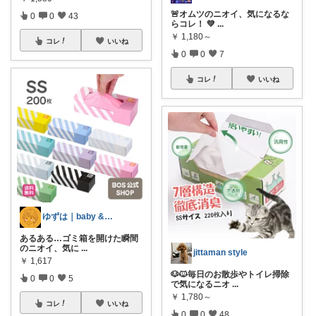
🚨オムツのニオイ、気になるな
0
0
43
らコレ！ 💚
...
￥
1,180～
コレ
いいね
0
0
7
コレ
いいね
ゆずは｜baby & kids mom
あるある…ゴミ箱を開けた瞬間
のニオイ、気に
...
jittaman style
￥
1,617
🐶🐱毎日のお散歩やトイレ掃除
0
0
5
で気になるニオ
...
￥
1,780～
コレ
いいね
0
0
48