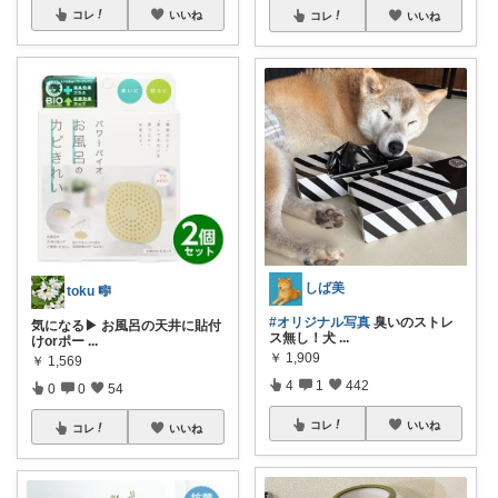
コレ
いいね
コレ
いいね
しば美
toku 🎼
#オリジナル写真
臭いのストレ
気になる▶︎ お風呂の天井に貼付
ス無し！犬
...
けorポー
...
￥
1,909
￥
1,569
4
1
442
0
0
54
コレ
いいね
コレ
いいね