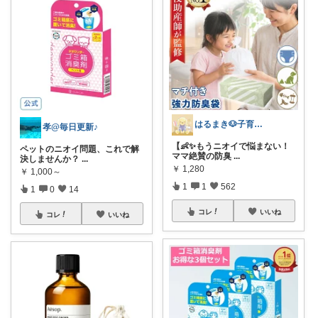
はるまき🐶子育て中
孝@毎日更新♪
【👶✨もうニオイで悩まない！
ペットのニオイ問題、これで解
ママ絶賛の防臭
...
決しませんか？
...
￥
1,280
￥
1,000～
1
1
562
1
0
14
コレ
いいね
コレ
いいね