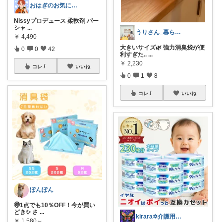
おはぎのお気に入り★
Nissyプロデュース 柔軟剤 パー
シャ
...
うりさん_暮らし＊
￥
4,490
大きいサイズ🌿 強力消臭袋が便
0
0
42
利すぎた..
...
￥
2,230
コレ
いいね
0
1
8
コレ
いいね
ぽんぽん
🉐1点でも10％OFF！今が買い
どき✨ さ
...
kirara✡介護用品🌈
￥
1,580～