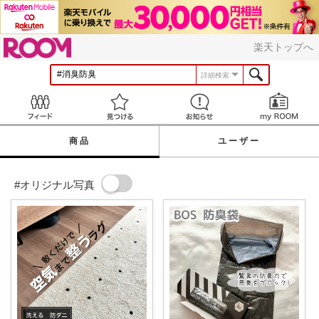
ROOM
楽天トップへ
詳細検索
Feed
見つける
お知らせ
商品
ユーザー
#オリジナル写真