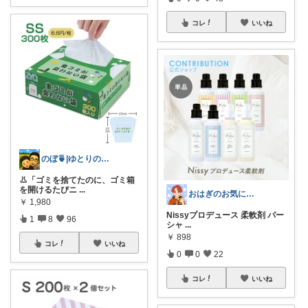
コレ
いいね
のぼ🍵|ゆとりのある暮らしをしたいパパ
👃「ゴミを捨てたのに、ゴミ箱
を開けるたびニ
...
おはぎのお気に入り★
￥
1,980
Nissyプロデュース 柔軟剤 パー
1
8
96
シャ
...
￥
898
コレ
いいね
0
0
22
コレ
いいね