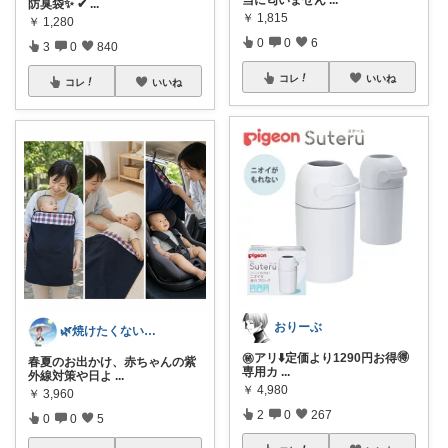
防臭袋✨ ✔
...
￥
1,815
￥
1,280
0
0
6
3
0
840
コレ
いいね
コレ
いいね
おりーぶ
🌿焼けたくない人のUV・夏快適ROOM
㊙️アリ⬇️定価より1290円お得🉐
春夏のお出かけ、赤ちゃんの紫
専用カ
...
外線対策や日よ
...
￥
4,980
￥
3,960
2
0
267
0
0
5