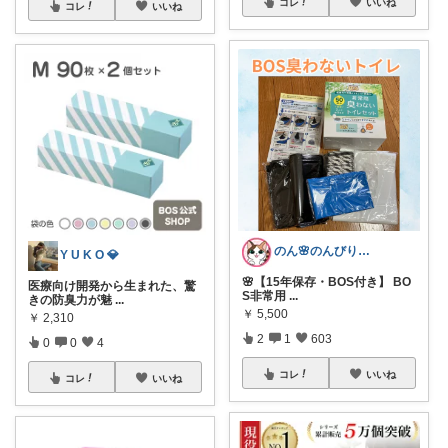
コレ
いいね
コレ
いいね
のん🌸のんびり生活✨
Y U K O 💎
🌸【15年保存・BOS付き】 BO
医療向け開発から生まれた、驚
S非常用
...
きの防臭力が魅
...
￥
5,500
￥
2,310
2
1
603
0
0
4
コレ
いいね
コレ
いいね