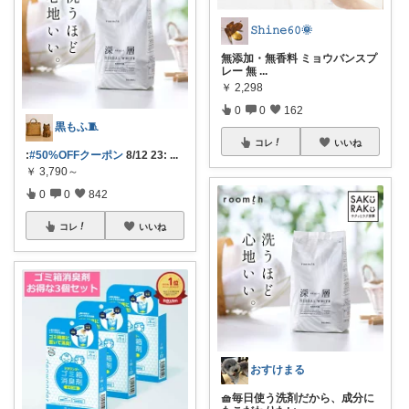
𝚂𝚑𝚒𝚗𝚎𝟼𝟶🌞
無添加・無香料 ミョウバンスプ
レー 無
...
￥
2,298
0
0
162
黒もふ🧵
コレ
いいね
:
#50%OFFクーポン
8/12 23:
...
￥
3,790～
0
0
842
コレ
いいね
おすけまる
🧺毎日使う洗剤だから、成分に