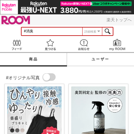
ROOM
楽天トップへ
詳細検索
Feed
見つける
お知らせ
商品
ユーザー
#オリジナル写真