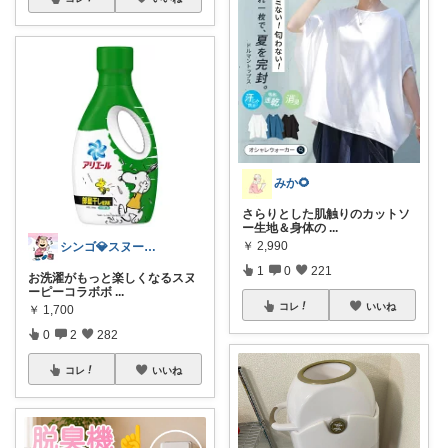
みか🌻
さらりとした肌触りのカットソ
ー生地＆身体の
...
￥
2,990
シンゴ💎スヌーピーで埋め尽くすワン🐶
1
0
221
お洗濯がもっと楽しくなるスヌ
ーピーコラボボ
...
コレ
いいね
￥
1,700
0
2
282
コレ
いいね