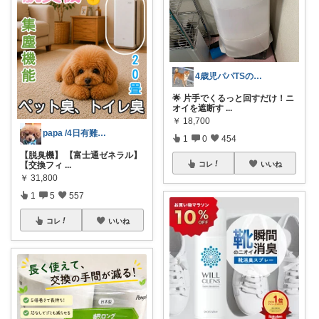
4歳児パパTSの育児おたすけROOM🎁
🌟 片手でくるっと回すだけ！ニ
オイを遮断す
...
￥
18,700
papa /4日有難うございます🙇
1
0
454
【脱臭機】 【富士通ゼネラル】
【交換フィ
...
コレ
いいね
￥
31,800
1
5
557
コレ
いいね