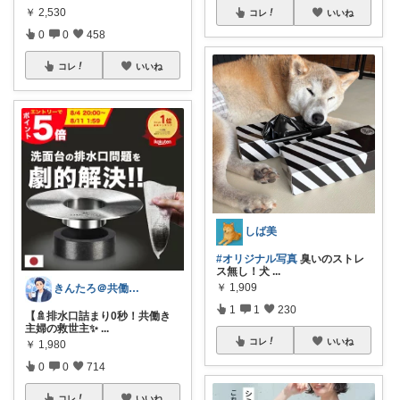
￥
2,530
コレ
いいね
0
0
458
コレ
いいね
しば美
#オリジナル写真
臭いのストレ
ス無し！犬
...
￥
1,909
きんたろ＠共働き夫婦の快適な日常
1
1
230
【🚿排水口詰まり0秒！共働き
主婦の救世主✨
...
コレ
いいね
￥
1,980
0
0
714
コレ
いいね