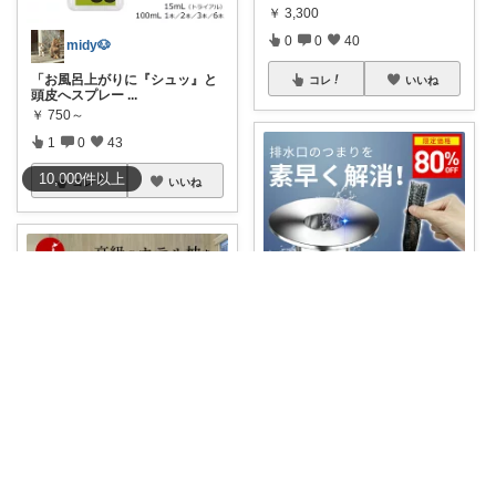
￥
3,300
0
0
40
midy🐶
「お風呂上がりに『シュッ』と
コレ
いいね
頭皮へスプレー
...
￥
750～
1
0
43
10,000
件
以上
コレ
いいね
きんたろ＠共働き夫婦の快適な日常
【🚿排水口詰まり0秒！共働き
主婦の救世主✨
...
￥
1,980～
2
0
711
coco0411🌷夏グッズ色々🌻
🛏 クーポンで2,264円 ｜ おうち
コレ
いいね