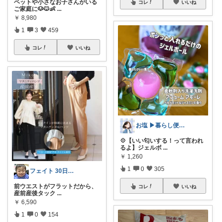
ペットや小さなお子さんがいる
コレ
いいね
ご家庭に🐶🐱👶
...
￥
8,980
1
3
459
コレ
いいね
お塩 ▶︎暮らし便利/お得room
💠【いい匂いする！って言われ
るよ】ジェルボ
...
￥
1,260
1
0
305
フェイト 30日感謝です😊
前ウエストがフラットだから、
コレ
いいね
産前産後タック
...
￥
6,590
1
0
154