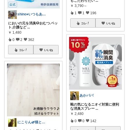
もこだわりたい
...
￥
3,790～
1
1
196
shino⭐︎いつもありがとう🐶🐾
においの元を消臭🐶おむつ.ペッ
コレ
いいね
ト.介護など
...
￥
1,480
0
2
362
コレ
いいね
あかパパ
靴の気になるニオイ対策に便利
な消臭スプレー
...
￥
2,480
0
0
142
にこりん🌿猫と暮らす主婦のROOM😹