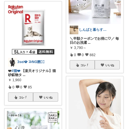
しんばと暮らす日々
＼半額クーポンでお得に🤍／ 毎
日のお洗濯
...
￥
3,790～
0
0
882
3sei💎 ｺﾚNG🈲🙅‍♀️
コレ
いいね
❤️
#猫❤️
【楽天オリジナル】猫
砂鉱物タ
...
￥
1,960
0
0
85
コレ
いいね