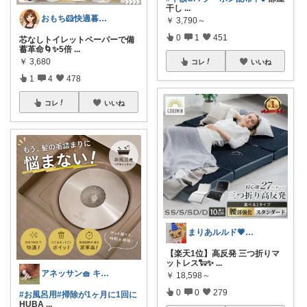
干し
...
おもち🐹快適暮らし🌸オリ写🪴
￥
3,790～
0
1
451
芯なしトイレットペーパーで備
蓄革命🌀✨5倍
...
￥
3,680
コレ
いいね
1
4
478
コレ
いいね
まりあルルド💗ご購入感謝です💗
【楽天1位】高反発 三つ折りマ
ットレス🐑✨
...
アネッサン🧺 キッチンと暮らしの実用品
￥
18,598～
0
0
279
#お風呂用
#掃除が1ヶ月に1回に
HUBA
...