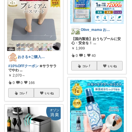
Olive_mama おしゃれと暮らし
​【国内製造】おうちプールに安
心・安全を！
...
￥
1,999
0
1
40
おさる⭐ご購入感謝🐹
#10%OFFクーポン
❇️サラサラ
コレ
いいね
でやわ
...
￥
2,070～
0
0
166
コレ
いいね