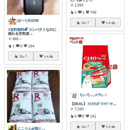
￥
1,095
1
1
769
ほーりROOM
コレ
いいね
#送料無料🌈
コンパクトなのに
頼れる空気清
...
￥
980～
1
0
194
コレ
いいね
ちいろ𓂃𓂂𖡼.𖤣𖥧𓈒◌܀
【DEAL】
#15%ﾎﾟｲﾝﾄﾊﾞｯｸ
...
￥
7,330
0
0
161
コレ
いいね
にこりん🌿猫と暮らす主婦のROOM😹