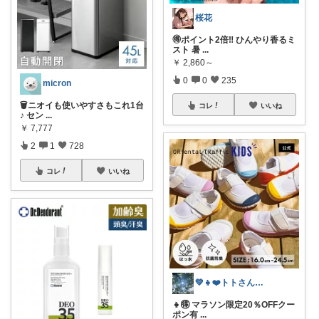
桜花
🉐ポイント2倍‼️ ひんやり香るミ
スト 暑
...
￥
2,860～
0
0
235
micron
🗑️ニオイも使いやすさもこれ1台
コレ
いいね
♪ セン
...
￥
7,777
2
1
728
コレ
いいね
💚👧❤️トトさん 8月🥵
👧🉐 マラソン限定20％OFFクー
ポン有
...