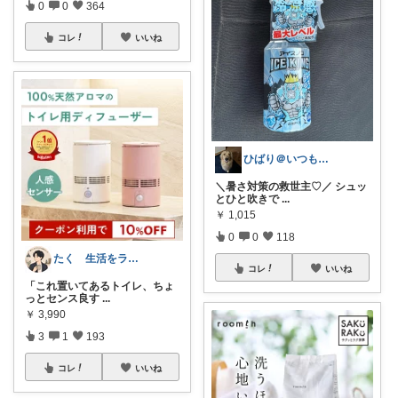
0
0
364
コレ
いいね
ひばり＠いつもありがとうございます✨
＼暑さ対策の救世主♡／ シュッ
とひと吹きで
...
￥
1,015
0
0
118
たく 生活をラクにする生活雑貨
コレ
いいね
「これ置いてあるトイレ、ちょ
っとセンス良す
...
￥
3,990
3
1
193
コレ
いいね