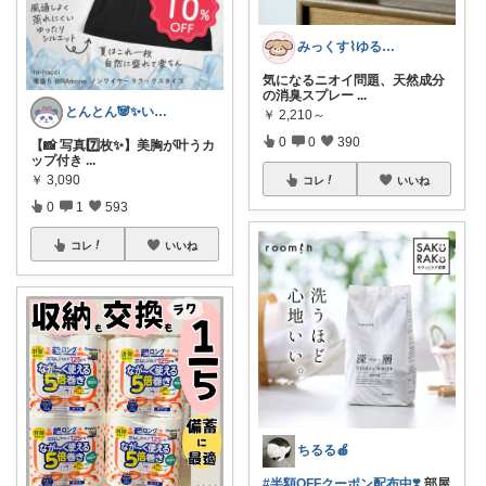
みっくす⌇ゆる暮らし𓂃𖠿
気になるニオイ問題、天然成分
の消臭スプレー
...
とんとん🐼✨いいねに感謝です🙇‍♀️
￥
2,210～
0
0
390
【📸 写真7️⃣枚✨】美胸が叶うカ
ップ付き
...
￥
3,090
コレ
いいね
0
1
593
コレ
いいね
ちるる🍎
#半額OFFクーポン配布中❣️
部屋