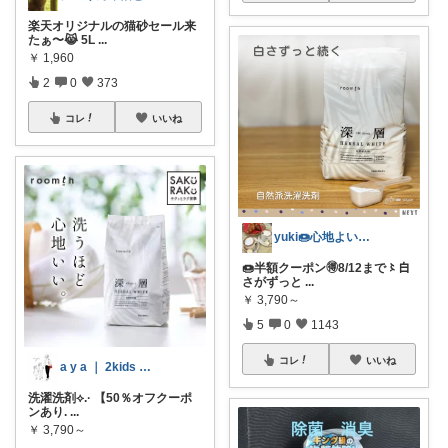
楽天オリジナルの猫砂セール来
たぁ〜😹 5L
...
￥
1,960
2
0
373
コレ
いいね
yuki🍩心地よいものに囲まれて💛
🍩半額クーポン🉐8/12まで〻白
さがずっと
...
￥
3,790～
5
0
1143
コレ
いいね
a y a ｜ 2kids mom
洗濯洗剤⟡.· 【50％オフクーポ
ンあり.
...
￥
3,790～