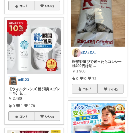
コレ
いいね
ぽんぽん
🐱猫砂選びで迷ったらコレ✨一
袋490円は助
...
￥
1,960
0
0
72
tell123
【ウィルクレンズ 靴 消臭スプレ
コレ
いいね
ー ✨】玄
...
￥
2,480
0
1
178
コレ
いいね