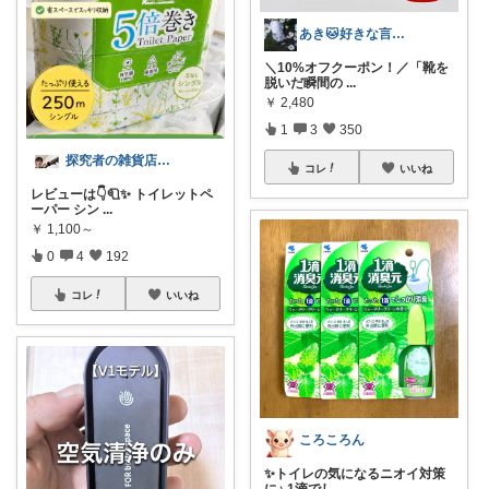
あき🐱好きな言葉は『簡単』『おいしい』
＼10%オフクーポン！／「靴を
脱いだ瞬間の
...
￥
2,480
1
3
350
探究者の雑貨店⭐︎ ☀️🌻🍉✨
コレ
いいね
レビューは👇🧻✨ トイレットペ
ーパー シン
...
￥
1,100～
0
4
192
コレ
いいね
ころころん
✨トイレの気になるニオイ対策
に♪ 1滴でし
...