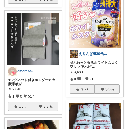
えりんぎ🕊️30代幸せな一人暮らし🌸
🫧ふわっと香るホワイトムスク
🤍 レノアハピ
...
omomo✨
￥
3,480
0
1
219
⭐️マグネット付きホルダー⭐️ 冷
蔵庫横が
...
￥
2,640
コレ
いいね
1
0
517
コレ
いいね