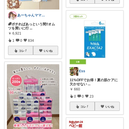
あーちゃんママ🐣朝コレ5時✨2y娘
🌈ポチればあっという間‼️オム
ツを買いに行
...
￥
6,921
1
0
834
コレ
いいね
Ess
11%OFFでお得！夏の肌ケアに
欠かせない
...
￥
660
0
0
23
コレ
いいね