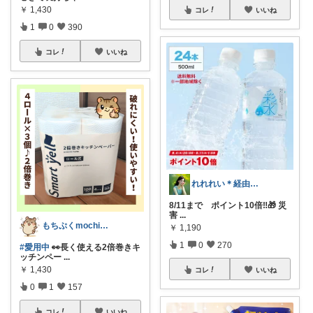
￥
1,430
コレ
いいね
1
0
390
コレ
いいね
れれれい＊経由購入ありがとうございます
8/11まで ポイント10倍‼️🎁 災
害
...
もちぷくmochipuku☘️5日感謝
￥
1,190
1
0
270
#愛用中
👀長く使える2倍巻きキ
ッチンペー
...
￥
1,430
コレ
いいね
0
1
157
コレ
いいね