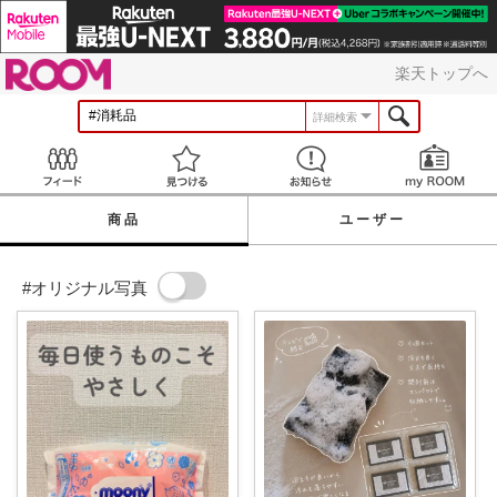
ROOM
楽天トップへ
詳細検索
Feed
見つける
お知らせ
商品
ユーザー
#オリジナル写真