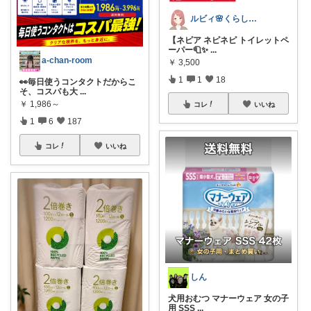
ルビィ🌸くらしのお得帳
【ネピア ネピネピ トイレットペ
ーパー🧻✨
...
a-chan-room
￥
3,500
1
1
18
👀毎日使うコンタクトだからこ
そ、コスパも大
...
￥
1,986～
コレ
いいね
1
6
187
コレ
いいね
しん
犬用おむつ マナーウェア 女の子
用 SSS
...