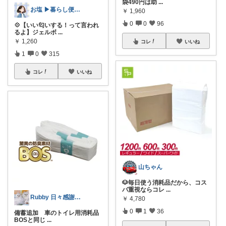
袋490円は助
...
お塩 ▶︎暮らし便利/お得room
￥
1,960
0
0
96
💠【いい匂いする！って言われ
るよ】ジェルボ
...
￥
1,260
コレ
いいね
1
0
315
コレ
いいね
山ちゃん
🐶毎日使う消耗品だから、コス
パ重視ならコレ
...
Rubby 日々感謝です✨
￥
4,780
0
1
36
備蓄追加 車のトイレ用消耗品
BOSと同じ
...