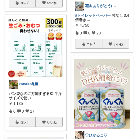
コレ
いいね
花🌼ありがとう(*･ω･)*_ _)ﾍ
#トイレットペーパー
芯なし 3.4
倍巻き
...
￥
4,750
0
0
20
コレ
いいね
kanako🐈‍⬛
パン袋なのに万能すぎる👏 半斤
サイズで使い
...
￥
1,135
0
0
27
コレ
いいね
♡ひかるこ♡