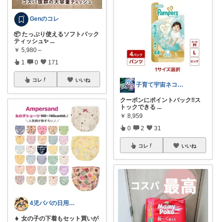
Genのコレ
📦 たっぷり使えるソフトパック
ティッシュ✨
...
￥
5,980～
1
0
171
コレ
いいね
子育て宇宙ネコ🐈育児日用品ROOM🏠
クーポンにポイントバック‼️ス
トックできる
...
￥
8,959
0
2
31
コレ
いいね
4児パパの日用品メモ
👧 女の子の下着もセット買いが