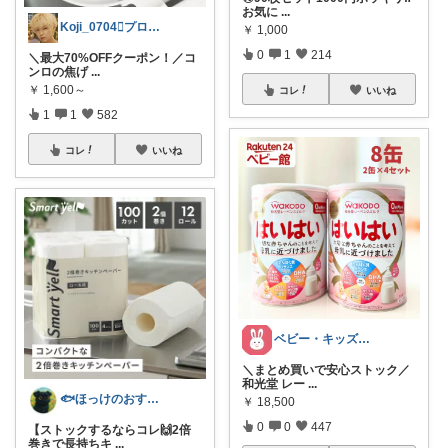
お気に
...
Koji_0704🫟プロフも見てね♪
￥
1,000
0
1
214
＼最大70%OFFクーポン！／コ
ンロの焦げ
...
￥
1,600～
コレ
いいね
1
1
582
コレ
いいね
ベビー・キッズ・マタニティ｜うさ子
＼まとめ買いで安心ストック／
和光堂 レー
...
🐟ほっけのおすすめ＠朝コレ派🐾
￥
18,500
0
0
447
【ストックするならコレ🙌2倍
巻きで長持ちキ
...