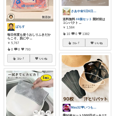
さあや🌼5日6日有難うございます
送料無料
#4個セット
開封前は
コンパクト
...
ばもす
￥
1,584
10
0
1382
毎日何度も使うおしりふきだか
らこそ、肌にや
...
￥
5,767
コレ
いいね
0
0
793
コレ
いいね
Mau32💜いつも有難うございます😊
🉐90枚セット1000円ポッキリ‼️