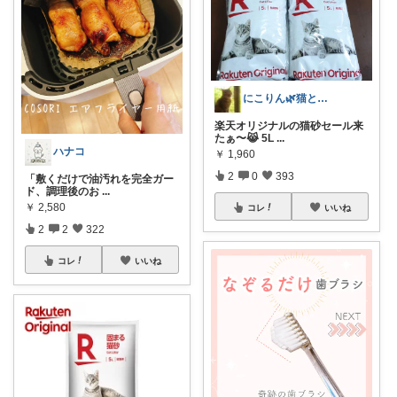
にこりん🌿猫と暮らす主婦のROOM😹
楽天オリジナルの猫砂セール来
たぁ〜😹 5L
...
ハナコ
￥
1,960
2
0
393
「敷くだけで油汚れを完全ガー
ド、調理後のお
...
￥
2,580
コレ
いいね
2
2
322
コレ
いいね