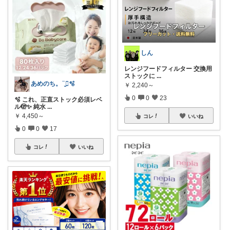
しん
レンジフードフィルター 交換用
ストックに
...
あめのち。¨̮⃝🫧
￥
2,240～
0
0
23
🫧 これ、正直ストック必須レベ
ル🫣✨ 純水
...
￥
4,450～
コレ
いいね
0
0
17
コレ
いいね