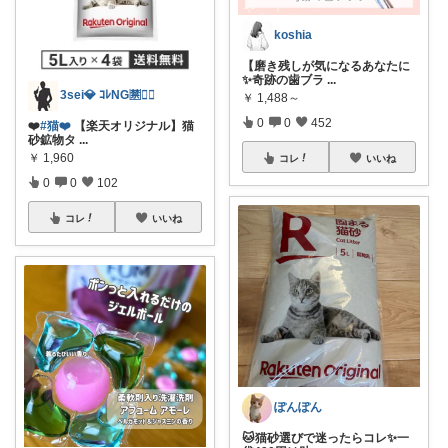
koshia
【磨き残しが気になるあなたに
✨奇跡の歯ブラ
...
3sei💎 ｺﾚNG🈲🙅‍♀️
￥
1,488～
0
0
452
❤️
#猫❤️
【楽天オリジナル】猫
砂鉱物タ
...
￥
1,960
コレ
いいね
0
0
102
コレ
いいね
ぽんぽん
🐱猫砂選びで迷ったらコレ✨一