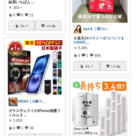
結局いちばん
...
￥
363～
0
0
21
コレ
いいね
aya🌷｜朝コレ
🌷楽天24
#マミーポコパンツ🌷
#300円
...
￥
5,385
0
1
906
コレ
いいね
RENA｜0歳ママ👶犬猫暮らし🐶🐱
ガラスザムライのiPhone保護フ
ィルム📱
...
￥
1,000
0
1
39