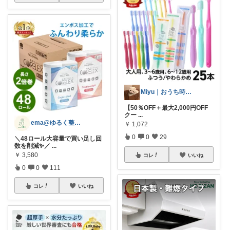
Miyu｜おうち時間の小さな幸せ🌸
【50％OFF＋最大2,000円OFF
クー
...
ema@ゆるく整う暮らし
￥
1,072
0
0
29
＼48ロール大容量で買い足し回
数を削減✨／
...
￥
3,580
コレ
いいね
0
0
111
コレ
いいね