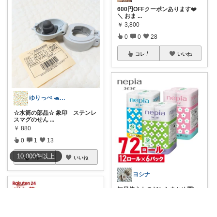
600円OFFクーポンあります❤️
＼ おま
...
￥
3,800
0
0
28
コレ
いいね
ゆりっぺ 🐢…
☆水筒の部品☆ 象印 ステンレ
スマグのせん
...
￥
880
0
1
13
10,000
件
以上
コレ
いいね
ヨシナ
毎日使うものだからまとめ買い
がお得✨ ネピ
...
￥
3,500
1
0
26