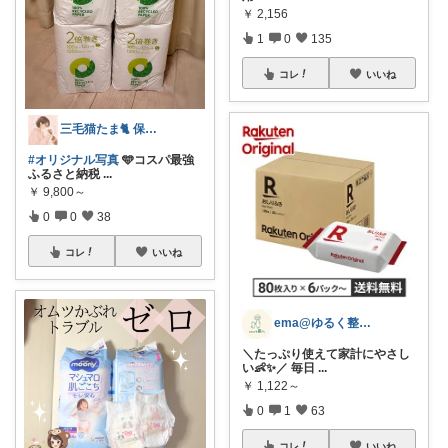
￥
2,156
1
0
135
コレ
いいね
三毛猫たま🐈 保育士⭐️健康オタク
#オリジナル写真
🩵コスパ最強
ふるさと納税
...
￥
9,800～
0
0
38
コレ
いいね
ema@ゆるく整う暮らし
＼たっぷり使えて家計にやさし
い👶✨／ 毎日
...
￥
1,122～
0
1
63
コレ
いいね