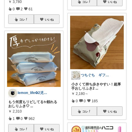
￥
3,780
コレ
いいね
0
2
61
コレ
いいね
つちぐち ギフト*暮らし
小さくて持ち歩きやすい！超厚
手おしりふき2
...
lemon_life✿2児ママ
￥
2,180～
0
0
185
もう何度もリピしてる✨頼れる
おしりふき🤍
...
￥
2,310
コレ
いいね
1
0
962
コレ
いいね