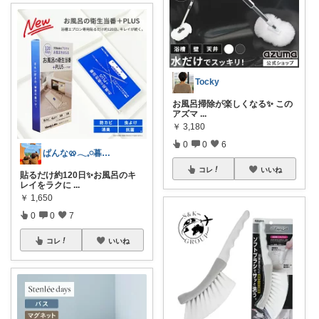
Tocky
お風呂掃除が楽しくなる✨ この
アズマ
...
￥
3,180
0
0
6
ぱんな🥨𓂃𓈒𓏸暮らしのすすめ◌
コレ
いいね
貼るだけ約120日✨お風呂のキ
レイをラクに
...
￥
1,650
0
0
7
コレ
いいね