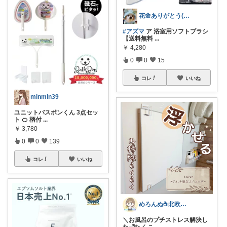
花🌼ありがとう(*･ω･)*_ _)ﾍ
#アズマ
ア 浴室用ソフトブラシ
【送料無料
...
￥
4,280
0
0
15
コレ
いいね
minmin39
ユニットバスボンくん 3点セッ
ト 🍊 柄付
...
￥
3,780
0
0
139
コレ
いいね
めろんぬ☕️北欧ナチュラルな暮らし
＼お風呂のプチストレス解決し