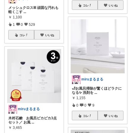
コレ
いいね
メッシュクロスꕤ︎︎ 頑固な汚れも
軽くこす
...
￥
1,100
1
0
529
コレ
いいね
miruまるまる
🛁お風呂掃除が驚くほどラクに
なる✨ 洗剤を
...
￥
1,155
0
0
9
miruまるまる
コレ
いいね
木村石鹸 お風呂ピカピカ3点
セット／ お風
...
￥
3,465