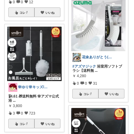
0
0
12
コレ
いいね
花🌼ありがとう(*･ω･)*_ _)ﾍ
#アズマジック
浴室用ソフトブ
ラシ【送料無
...
￥
4,280
0
0
31
🌸ゆり🌸キッズ/ベビー/スイーツ/猫
コレ
いいね
🎖️4.61 🎁送料無料 🌸アズマ公式
浴
...
￥
3,800
3
0
723
コレ
いいね