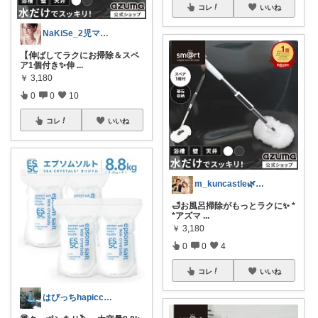
コレ
いいね
NaKiSe_2児ママ🌸訪問感謝です
【伸ばしてラクにお掃除＆スペ
ア1個付き✨伸
...
￥
3,180
0
0
10
コレ
いいね
m_kuncastle🌿のお部屋
🛁お風呂掃除がもっとラクに✨ *
*アズマ
...
￥
3,180
0
0
4
コレ
いいね
はぴっちhapicchi💎🏃感謝💐