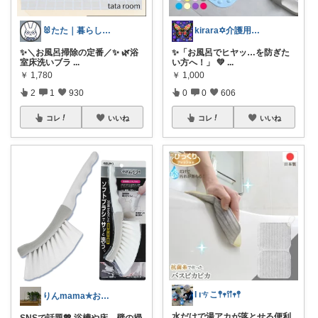
🐰たた｜暮らしと子育て
kirara✡介護用品🌈
✨＼お風呂掃除の定番／✨ 🌿浴
✨「お風呂でヒヤッ…を防ぎた
室床洗いブラ
...
い方へ！」 💚
...
￥
1,780
￥
1,000
2
1
930
0
0
606
コレ
いいね
コレ
いいね
Ɩ ıㄘこ𖤣𖥧𖥣𖡡𖥧𖤣
りんmama✯おしゃれ大好き𓍯
水だけで湯アカが落とせる便利
SNSで話題💖 浴槽や床、壁の掃