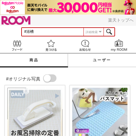
ROOM
楽天トップへ
詳細検索
Feed
見つける
お知らせ
商品
ユーザー
#オリジナル写真