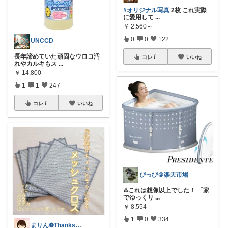
#オリジナル写真
2枚 これ実際
に愛用して
...
￥
2,560～
0
0
122
UNCCD
長年諦めていた頑固なウロコ汚
コレ
いいね
れやカルキもス
...
￥
14,800
1
1
247
コレ
いいね
ぴっぴ＠楽天市場
♨️これは想像以上でした！ 「家
でゆっくり
...
￥
8,554
1
0
334
まりん❁Thanks a lot‪ ❤︎