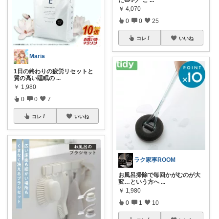
た🛁✨／ こ
...
￥
4,070
0
0
25
コレ
いいね
Maria
1日の終わりの疲労リセットと
質の高い睡眠の
...
￥
1,980
0
0
7
コレ
いいね
ラク家事ROOM
お風呂掃除で毎回かがむのが大
変…という方へ
...
￥
1,980
0
1
10