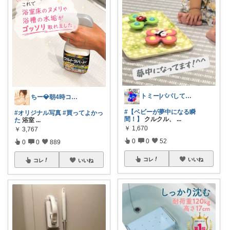
トミー|パパしてます^^
ちー💎朝4時コレ継続中🏠💞
#【ベビーが夢中になる瞬
#オリジナル写真
#買ってよかっ
間！】
クルクル、
...
た
浴室
...
￥
1,670
￥
3,767
0
0
52
0
0
889
コレ
いいね
コレ
いいね