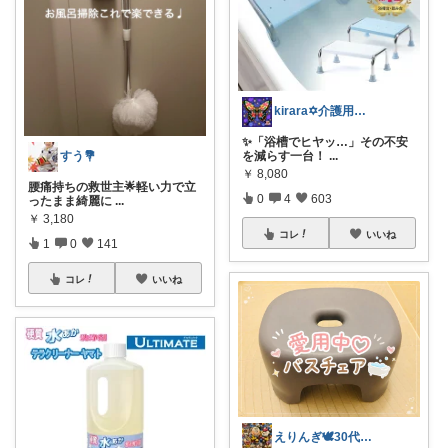
kirara✡介護用品🌈
✨「浴槽でヒヤッ…」その不安
を減らす一台！
...
すう💐
￥
8,080
腰痛持ちの救世主🌟軽い力で立
0
4
603
ったまま綺麗に
...
￥
3,180
コレ
いいね
1
0
141
コレ
いいね
えりんぎ🕊️30代幸せな一人暮らし🌸