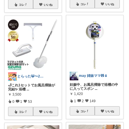
コレ
いいね
コレ
いいね
may 姉妹ママ🧸🌷
とらった🐯〜2児パパの黙示録〜
妊娠中、お風呂掃除で浴槽の中
🛁これ1セットでお風呂掃除が
に入ってスポン
...
完結✨ 浴槽
...
￥
1,420
￥
3,500
1
2
149
0
1
53
コレ
いいね
コレ
いいね