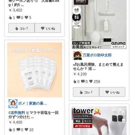
🉐クーポンあり🏷️ 大容量8.8k
g！約5
...
￥
3,402
1
0
5
コレ
いいね
万屋ポロ助🐶太郎
🛁お風呂掃除、まとめて整えま
せんか？ 浴
...
￥
4,100
0
0
259
コレ
いいね
ポメ｜家族の暮らしを少しラクに
#送料無料
ヒマラヤ岩塩を一回
分ずつ分けた
...
￥
4,400
0
0
10