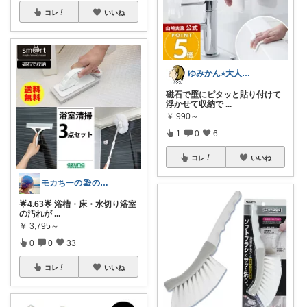
コレ
いいね
ゆみかん⭐︎大人の暮らし研究室
磁石で壁にピタッと貼り付けて
浮かせて収納で
...
￥
990～
1
0
6
コレ
いいね
モカちーの🏖️のんびりライフ🐈✨
🌟4.63🌟 浴槽・床・水切り浴室
の汚れが
...
￥
3,795～
0
0
33
コレ
いいね