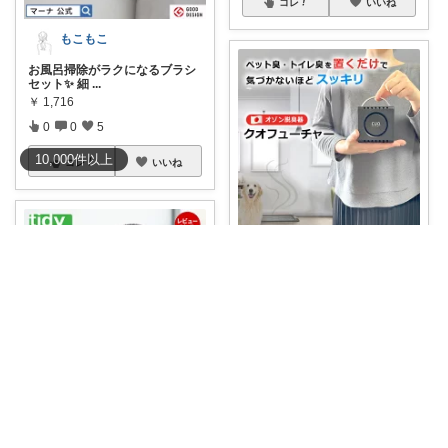
コレ
いいね
もこもこ
お風呂掃除がラクになるブラシ
セット✨ 細
...
￥
1,716
0
0
5
10,000
件
以上
コレ
いいね
MIZUKI SKY 20日購入感謝🙏
💨日本製💓安心安全なオゾン量
設定、効果もし
...
￥
25,000
0
0
10
コレ
いいね
ゆず🍊｜北欧ナチュラルインテリア
お風呂掃除って、毎日のことだ