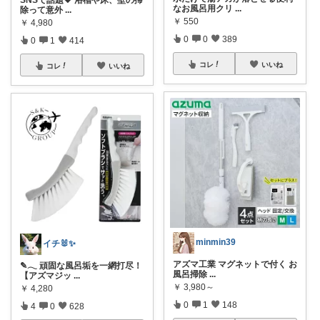
なお風呂用クリ
...
除って意外
...
￥
550
￥
4,980
0
0
389
0
1
414
コレ
いいね
コレ
いいね
minmin39
イチ🐰✨
アズマ工業 マグネットで付く お
✎𓂃 頑固な風呂垢を一網打尽！
風呂掃除
...
【アズマジッ
...
￥
3,980～
￥
4,280
0
1
148
4
0
628