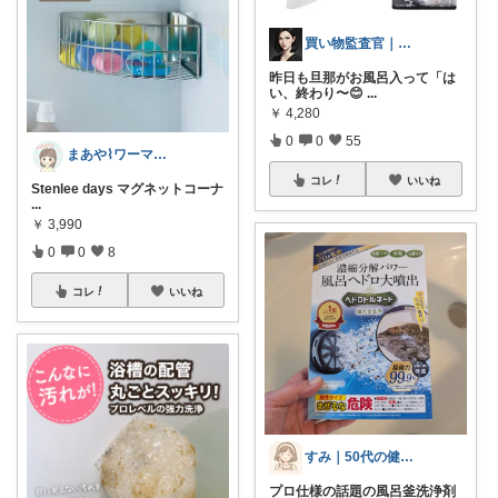
買い物監査官｜損する商品、排除します
昨日も旦那がお風呂入って「は
い、終わり〜😊
...
￥
4,280
0
0
55
まあや⌇ワーママの暮らしとインテリア𓍯
コレ
いいね
Stenlee days マグネットコーナ
...
￥
3,990
0
0
8
コレ
いいね
すみ｜50代の健康と暮らし
プロ仕様の話題の風呂釜洗浄剤