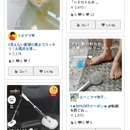
「ヘドロトルネ
...
￥
2,970～
0
0
12
コレ
いいね
リオママ💛
#見えない配管の奥までスッキ
リ！お風呂を清
...
￥
2,178
0
0
7
コレ
いいね
えーこママꕥ子供達と夏を楽しむぞ☀️
#🔥50%OFFクーポン🔥
🌿転倒
を防ぐお
...
￥
1,870
0
0
5