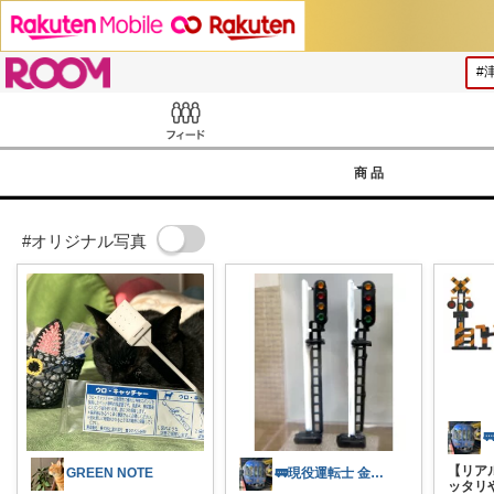
ROOM
Feed
商品
#オリジナル写真
【リア
GREEN NOTE
🚃現役運転士 金魚🐠
ッタリや