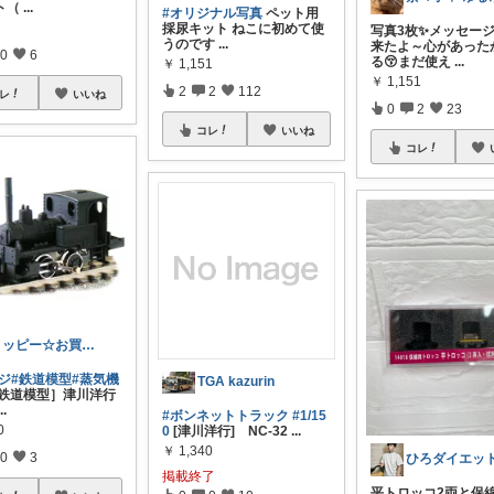
ト（
...
#オリジナル写真
ペット用
採尿キット ねこに初めて使
写真3枚✨メッセー
うのです
...
来たよ～心があった
0
6
る😚まだ使え
...
￥
1,151
￥
1,151
2
2
112
レ
いいね
0
2
23
コレ
いいね
コレ
ノッピー☆お買い上げ感謝します🙇☆
ジ
#鉄道模型
#蒸気機
TGA kazurin
鉄道模型］津川洋行
...
#ボンネットトラック
#1/15
0
0
[津川洋行] NC-32
...
￥
1,340
0
3
掲載終了
平トロッコ2両と保