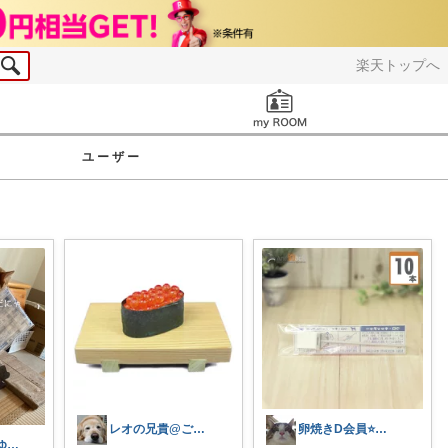
楽天トップへ
お知らせ
ユーザー
レオの兄貴@ご購入ありがとうございます‼
卵焼きD会員⭐️療養中だけどQOLは維持
茶々子🌟 ゆるゆる🙏感謝😽✨