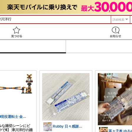
詳細検索
見つける
🚃現役運転士 金魚🐠
ルな踏切シーンにピ
Rubby 日々感謝です✨
で🚦】 津川洋行の踏