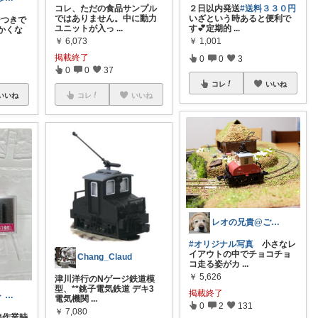
コレ、ただの食品サンプル
２日以内発送
#送料３３０円
ではありません。中に動力
いざという時あると便利で
ジつきで
ユニットが入っ
...
す💕定期的
...
かくな
￥
6,073
￥
1,001
掲載終了
0
0
3
0
0
37
コレ
いいね
コレ
いいね
いいね
レオの兄貴@ご購入ありがとうございます‼
#オリジナル写真
小さなレ
イアウトの中でチョコチョ
Chang_Claud
コ走る姿がカ
...
￥
5,626
津川洋行のNゲージ鉄道模
型、**銚子電気鉄道 デキ3
掲載終了
ひろダイエット インスタ5万人🥰
電気機関
...
0
2
131
￥
7,080
線作業時