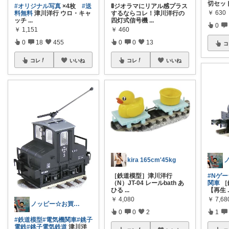
切セッ
#オリジナル写真
×4枚
#送
🚦ジオラマにリアル感プラス
￥
630
料無料
津川洋行 ウロ・キャ
するならコレ！津川洋行の
ッチ
...
四灯式信号機
...
0
￥
1,151
￥
460
0
18
455
0
0
13
コ
コレ
いいね
コレ
いいね
kira 165cm'45kg
［鉄道模型］津川洋行
#Nゲー
（N）JT-04 レールbath あ
関車
［
ひる
...
【再生
￥
4,080
￥
7,68
ノッピー☆お買い上げ感謝します🙇☆
0
0
2
1
#鉄道模型
#電気機関車
#銚子
電鉄
#銚子電気鉄道
津川洋