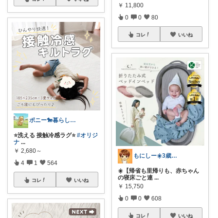
￥
11,800
0
0
80
コレ
いいね
ポニー🐎暮らし快適を目指すパパ
⭐️洗える 接触冷感ラグ⭐️
#オリジ
ナ
...
￥
2,680～
もにしー☀️3歳娘と0歳息子のパパ🧡
4
1
564
☀️【帰省も里帰りも、赤ちゃん
の寝床ごと連
...
コレ
いいね
￥
15,750
0
0
608
コレ
いいね