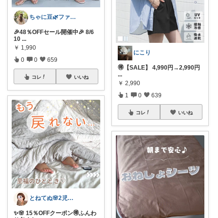
ちゃに豆🌿ファッション好き✨
🎉48％OFFセール開催中🎉 8/6
10
...
￥
1,990
にこり
0
0
659
🉐【SALE】 4,990円→2,990円
...
コレ
いいね
￥
2,990
1
0
639
コレ
いいね
とねてぬ🌸2児ママ✿毎日をラク&快適に
✨🌸 15％OFFクーポン🉐ふんわ