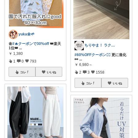
yuka🌼🌱‬‪
🌼
#🔥クーポンで30%off
👑楽天
ちりやま！ ラク×便利グッズ🫧
1位👑
...
￥
1,380
#60%OFFクーポン❤️‍🔥
更に進化
👀
...
1
0
793
￥
6,980～
2
3
1558
コレ
いいね
コレ
いいね