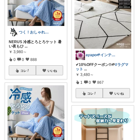
つく！おしゃれな商品や便利な商品をお届け
NERUS 冷感とろとろケット 暑
い夜もひ
...
￥
3,980～
ayapo🌱インテリア&雑貨
0
0
888
✔︎10%OFFクーポン!!🌱
#ラグマ
ット
...
コレ
いいね
￥
3,480～
1
0
867
コレ
いいね