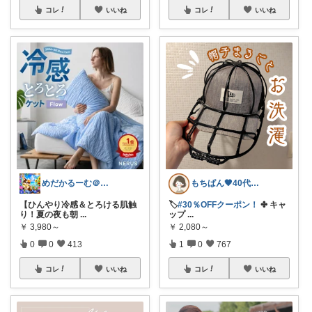
コレ
いいね
コレ
いいね
めだかるーむ＠ありがとうございます。
もちぱん🤎40代主婦のくらしメモ
【ひんやり冷感＆とろける肌触
🏷️
#30％OFFクーポン！
✤ キャ
り！夏の夜も朝
...
ップ
...
￥
3,980～
￥
2,080～
0
0
413
1
0
767
コレ
いいね
コレ
いいね