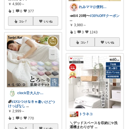
￥
4,900～
れみママ@便利雑貨¸¸kids
1
0
377
📣8/4 20時〜
#30%OFFクーポン
...
コレ
いいね
￥
3,980～
1
3
1243
コレ
いいね
clock⏰大人かわいい
🌈
#ｴｱｺﾝつけなきゃ暑いけどつ
けっぱなし
...
￥
2,999～
トラネコ
1
0
770
＼デッドスペースを収納に✨洗
濯機まわりがす
...
コレ
いいね