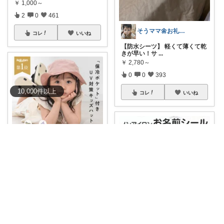
￥
1,000～
2
0
461
そうママ🌼お礼はプロフに
コレ
いいね
【防水シーツ】 軽くて薄くて乾
きが早い！サ
...
￥
2,780～
0
0
393
10,000
件
以上
コレ
いいね
もふ@2歳のパパ
くすみカラーがおしゃれなキッ
ズサファリハッ
...
￥
1,280～
0
0
206
雲うさぎ@朝コレ❤良質便利時短グッズ🐰
コレ
いいね