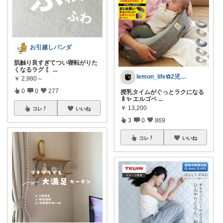
お引越しパンダ
肌触り良すぎてつい寝転がりた
くなるラグ 〖
...
lemon_life✿2児ママ
￥
2,980～
0
0
277
授乳タイムがぐっとラクになる
🍼✨ エルゴベ
...
￥
13,200
コレ
いいね
3
0
869
コレ
いいね