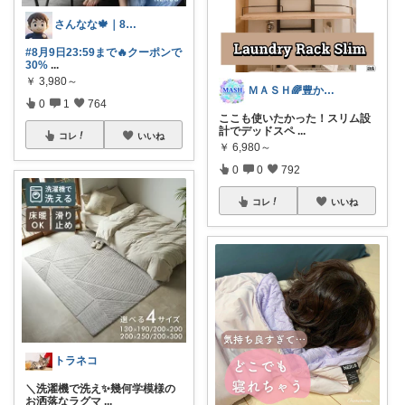
さんなな🍁｜8月朝コレチャレンジ🌞
#8月9日23:59まで🔥クーポンで
30%
...
￥
3,980～
ＭＡＳＨ🌈豊かな生活へカスタマイズ🌈
0
1
764
ここも使いたかった！スリム設
計でデッドスペ
...
コレ
いいね
￥
6,980～
0
0
792
コレ
いいね
トラネコ
＼洗濯機で洗え✨幾何学模様の
お洒落なラグマ
...