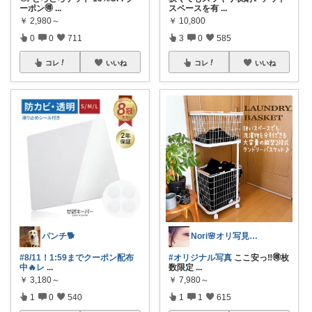
ーポン🉐
...
スペースを有
...
￥
2,980～
￥
10,800
0
0
711
3
0
585
コレ
いいね
コレ
いいね
パンチ🐕
Nori🌸オリ写見て欲しいなぁ🤭
#8/11！1:59までクーポン配布
#オリジナル写真
ここ安っ‼︎🉐枚
中🔥レ
...
数限定
...
￥
3,180～
￥
7,980～
1
0
540
1
1
615