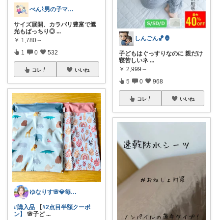
ぺん⌇男の子ママの暮らしと推し
サイズ展開、カラバリ豊富で遮
光もばっちり◎
...
しんごん🏀🦍
￥
1,780～
1
0
532
子どもはぐっすりなのに 親だけ
寝苦しいネ
...
￥
2,999～
コレ
いいね
5
0
968
コレ
いいね
ゆなりす🌸💎毎日投稿💎朝コレ
#購入品
【
#2点目半額クーポ
ン】
🌸子ど
...