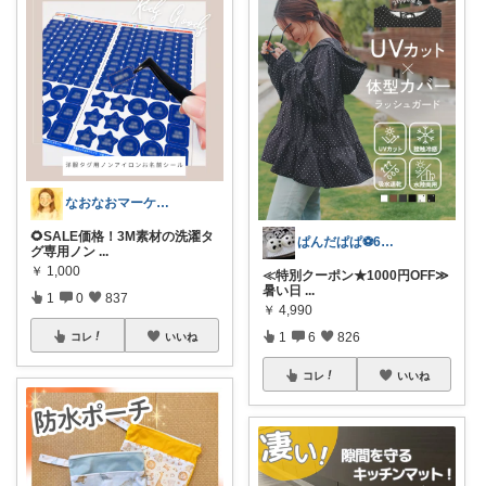
なおなおマーケット🌻
🌻SALE価格！3M素材の洗濯タ
ぱんだぱぱ⚽️6日有難うございます
グ専用ノン
...
￥
1,000
≪特別クーポン★1000円OFF≫
暑い日
...
1
0
837
￥
4,990
1
6
826
コレ
いいね
コレ
いいね