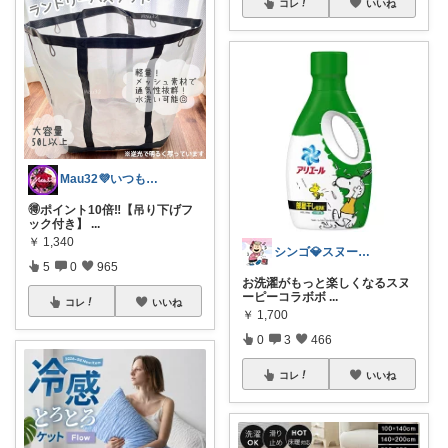
コレ
いいね
Mau32💜いつも有難うございます😊
🉐ポイント10倍‼️【吊り下げフ
ック付き】
...
￥
1,340
シンゴ💎スヌーピーで埋め尽くすワン🐶
5
0
965
お洗濯がもっと楽しくなるスヌ
ーピーコラボボ
...
コレ
いいね
￥
1,700
0
3
466
コレ
いいね