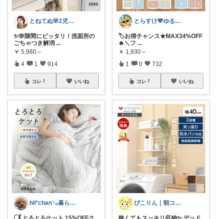
とねてぬ🌸2児ママ✿毎日をラク&快適に
とらすけ💙ゆるミニマリストの愛用品
✨🌸隙間にピッタリ！洗面所の
🏷️お得チャンス★MAX34%OFF
ごちゃつき解消
...
🔥＼フ
...
￥
5,980～
￥
1,930～
4
1
914
1
0
732
コレ
いいね
コレ
いいね
hii*chan𓂅暮らしと子ども
ぴこりん｜朝コレ｜良いものを長く🌿
𓋜 とろとろケット 15%OFFク
狭くてもスッキリ収納✨ デッド