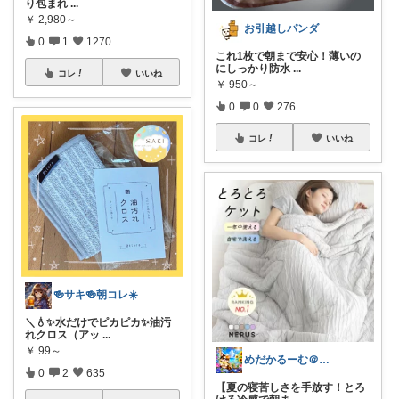
り包まれ
...
￥
2,980～
お引越しパンダ
0
1
1270
これ1枚で朝まで安心！薄いの
にしっかり防水
...
コレ
いいね
￥
950～
0
0
276
コレ
いいね
🍻サキ🍻朝コレ☀️
＼💧✨水だけでピカピカ✨油汚
れクロス（アッ
...
￥
99～
めだかるーむ＠ありがとうございます。
0
2
635
【夏の寝苦しさを手放す！とろ