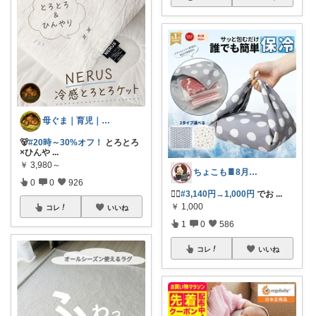
母ぐま｜育児｜シンプルライフ｜朝コレ
🐻
#20時～30%オフ！
とろとろ
×ひんや
...
￥
3,980～
ちょこも🍫8月の推し♡お買物メモ
0
0
926
🏃‍♀️
#3,140円→1,000円
でお
...
￥
1,000
コレ
いいね
1
0
586
コレ
いいね