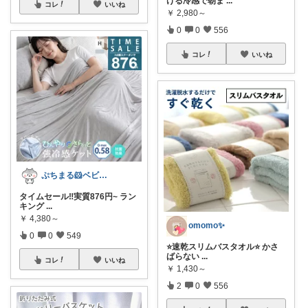
ける冷感で朝ま
...
コレ
いいね
￥
2,980～
0
0
556
コレ
いいね
ぷちまる🐹ベビー子供服♡
タイムセール‼️実質876円~ ラン
キング
...
￥
4,380～
omomo✨
0
0
549
⭐️速乾スリムバスタオル⭐️ かさ
ばらない
...
コレ
いいね
￥
1,430～
2
0
556