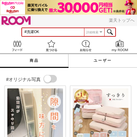
ROOM
楽天トップへ
詳細検索
Feed
見つける
お知らせ
商品
ユーザー
#オリジナル写真