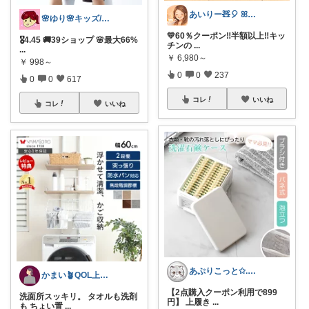
あいりー🧸🎈 ꕤ毎日を快適にꕤ
🌸ゆり🌸キッズ/ベビー/スイーツ/猫
💛60％クーポン‼️半額以上‼️キッ
🎖️4.45 🚚39ショップ 🌸最大66%
チンの
...
...
￥
6,980～
￥
998～
0
0
237
0
0
617
コレ
いいね
コレ
いいね
あぷりこっと✩.*˚100%ROOM経由
かまい🪴QOL上げる家具と寝具紹介
【2点購入クーポン利用で899
洗面所スッキリ。 タオルも洗剤
円】 上履き
...
も ちょい置
...