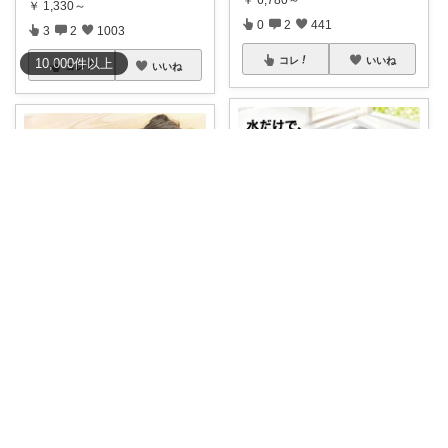
￥
6,780～
￥
1,330～
0
2
441
3
2
1003
コレ
いいね
10,000
件
以上
コレ
いいね
Pinky
やふこ🎵
【家じゅう、色で使い分け！】
＼寝るだけでケアできる！シル
ダンプダスター
...
クの枕カバーで
...
￥
1,000～
￥
1,200～
0
0
447
0
0
178
コレ
いいね
コレ
いいね