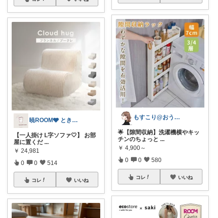
もすこり@おうち満喫＆外出頑張る
暁ROOM🩶 ときめく暮らしのセレクト
🌟【隙間収納】洗濯機横やキッ
【一人掛け L字ソファ🤍】 お部
チンのちょっと
...
屋に置くだ
...
￥
4,900～
￥
24,981
0
0
580
0
0
514
コレ
いいね
コレ
いいね