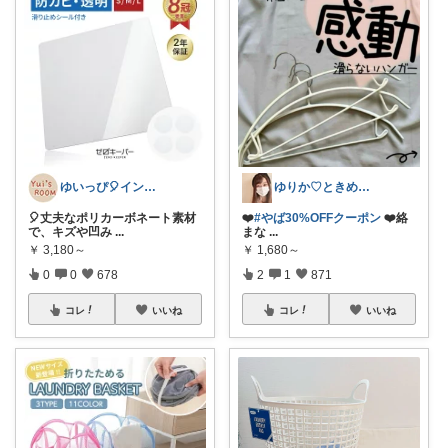
ゆいっぴ🎈インテリアとファッション
ゆりか♡ときめく暮らしと服✨️
🎈丈夫なポリカーボネート素材
❤️
#やば30%OFFクーポン
❤️絡
で、キズや凹み
...
まな
...
￥
3,180～
￥
1,680～
0
0
678
2
1
871
コレ
いいね
コレ
いいね