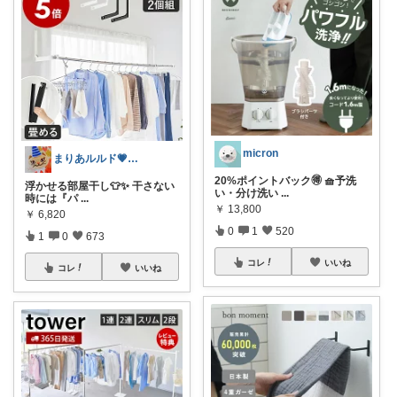
micron
まりあルルド💗ご購入感謝です💗
20%ポイントバック🉐 🧺予洗
浮かせる部屋干し👕✨️ 干さない
い・分け洗い
...
時には『パ
...
￥
13,800
￥
6,820
0
1
520
1
0
673
コレ
いいね
コレ
いいね