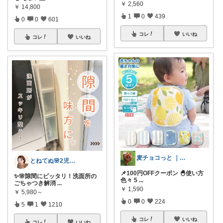
￥
2,560
￥
14,800
1
0
439
0
0
601
コレ
いいね
コレ
いいね
麦チョコっと ｜ キッズ＆ベビー 夏
とねてぬ🌸2児ママ✿毎日をラク&快適に
📌100円OFFクーポン 🐣使い方
✨🌸隙間にピッタリ！洗面所の
色々 5
...
ごちゃつき解消
...
￥
1,590
￥
5,980～
0
0
224
5
1
1210
コレ
いいね
コレ
いいね