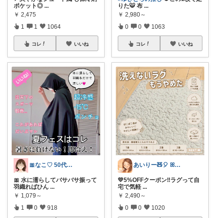
ポケット◎
...
りた🐯 布
...
￥
2,475
￥
2,980～
1
1
1064
0
0
1063
コレ
いいね
コレ
いいね
🎀なこ♡︎ 50代主婦の"買って正解"
あいりー🧸🎈 ꕤ毎日を快適にꕤ
🎀 水に濡らしてバサバサ振って
💛5%OFFクーポン‼️ラグって自
羽織ればひん
...
宅で気軽
...
￥
1,079～
￥
2,490～
1
0
918
0
0
1020