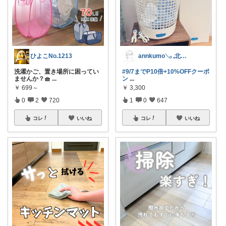
ひよこNo.1213
annkumo𓂅 𓈒北欧ゆるミニマル
洗濯かご、置き場所に困ってい
#9/7までP10倍+10%OFFクーポ
ませんか？🧺
...
ン
...
￥
699～
￥
3,300
0
2
720
1
0
647
コレ
いいね
コレ
いいね