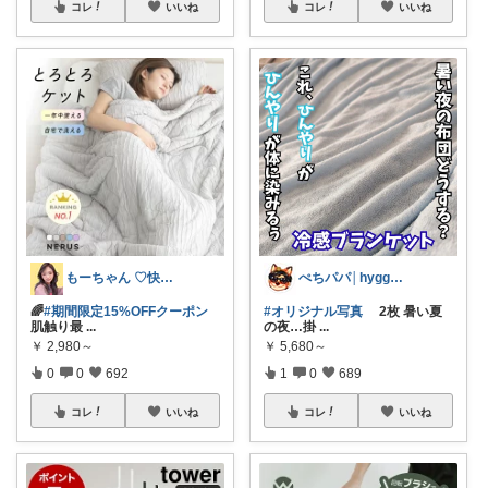
コレ
いいね
コレ
いいね
もーちゃん ♡快適生活~旅行大好き🌈✨
ぺちパパ│hyggeな心意気を大切に🌿
🌈
#期間限定15%OFFクーポン
#オリジナル写真
2枚 暑い夏
肌触り最
...
の夜…掛
...
￥
2,980～
￥
5,680～
0
0
692
1
0
689
コレ
いいね
コレ
いいね