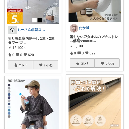
たか🐰
もーさん@朝コレ&朝いいね中⭐️
落ちない♡タオルのプチストレ
折り畳み室内物干し 1連・2連
ス解消✨▭▭▭
...
タワー ♡
...
￥
1,100
￥
12,100～
0
0
622
0
0
620
コレ
いいね
コレ
いいね