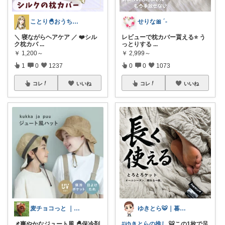
ことり🐣おうち時間快適＆UV対策
せりな🎀 ´-
＼ 寝ながらヘアケア ／ ❤️シル
レビューで枕カバー貰える⭐️ う
ク枕カバ
...
っとりする
...
￥
1,200～
￥
2,999～
1
0
1237
0
0
1073
コレ
いいね
コレ
いいね
麦チョコっと ｜ キッズ＆ベビー 夏
ゆきとら🐯｜暮らしをラクにしたいパパ
📌爽やかなジュート風 🐣保冷剤
#ゆきとらの推し
🐯この1枚で足