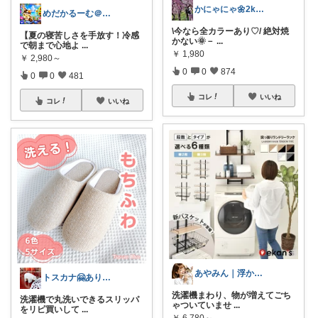
かにゃにゃ🌼2kids mama
めだかるーむ＠ありがとうございます。
\今なら全カラーあり♡/ 絶対焼
【夏の寝苦しさを手放す！冷感
かない🌞－
...
で朝まで心地よ
...
￥
1,980
￥
2,980～
0
0
874
0
0
481
コレ
いいね
コレ
いいね
あやみん｜浮かせる収納と快適生活
トスカナ🤗ありがとうございます💕
洗濯機まわり、物が増えてごち
洗濯機で丸洗いできるスリッパ
ゃついていませ
...
をリピ買いして
...