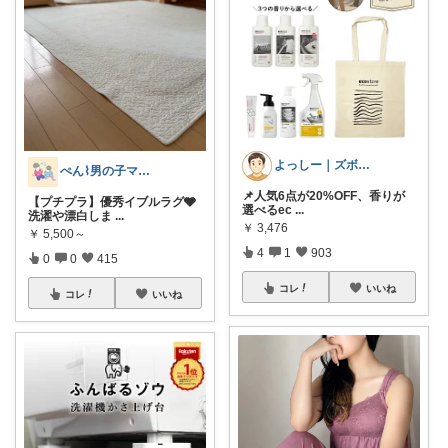
よっしー｜ズボラでもおしゃれに整えたい
ぺん⌇男の子ママの暮らしと推し
📌人気6点が20%OFF、香りが
【プチプラ】優秀イブルラグ🩶
選べるec
...
洗濯や漂白しま
...
￥
3,476
￥
5,500～
4
1
903
0
0
415
コレ
いいね
コレ
いいね