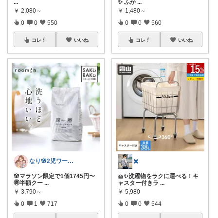
...
✨ ふか
...
￥
2,080～
￥
1,480～
0
0
550
0
0
560
コレ
いいね
コレ
いいね
なり🌸2児ワーママの楽しい暮らし
✖️
🌸マラソン限定で1個1745円〜
🧺✨洗濯物をラクに運べる！キ
🉐半額クー
...
ャスター付きラ
...
￥
3,790～
￥
5,980
0
1
717
0
0
544