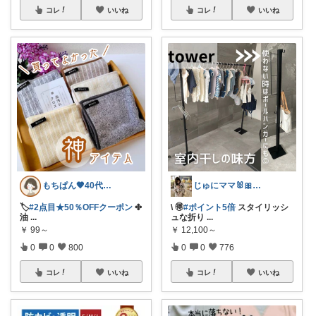
コレ
いいね
コレ
いいね
もちぱん🤎40代主婦のくらしメモ
じゅにママ🐰🎀2yboyワーママ
🏷️
#2点目★50％OFFクーポン
✤
\ 🉐
#ポイント5倍
スタイリッシ
油
...
ュな折り
...
￥
99～
￥
12,100～
0
0
800
0
0
776
コレ
いいね
コレ
いいね