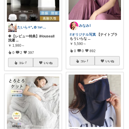
みなみ⌇
たいら✧*｡✿ ᴛʜᵃⁿᵏ ʸᵒᵘ✧˖°
#オリジナル写真
【ナイトブラ
🔷【レビュー特典】iHouseall
もういらな
...
洗濯
...
￥
5,590～
￥
1,980～
0
0
892
0
2
397
コレ
いいね
コレ
いいね