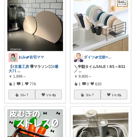
おみ🌿在宅ママ
ダイツ🌿北欧×日本｜無理のない道具選び
【
#京童工房
🉐マラソン🏃‍♀️
#最
＼半額タイムSALE！8/1～8/11
大71
...
／
...
￥
1,996～
￥
9,900～
2
1
776
1
0
620
コレ
いいね
コレ
いいね