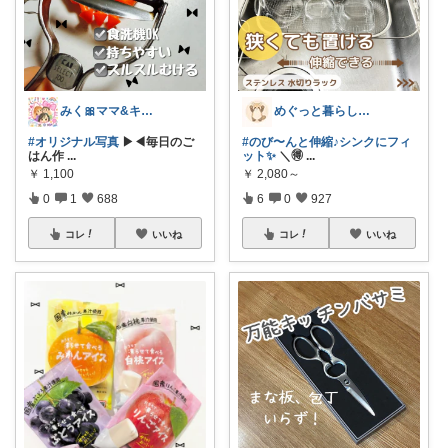
みく🎀ママ&キッズグッズ🎁
めぐっと暮らし🍋朝コレ&いいね周り
#オリジナル写真
▶︎◀︎毎日のご
#のび〜んと伸縮♪シンクにフィ
はん作
...
ット✨
＼🉐
...
￥
1,100
￥
2,080～
0
1
688
6
0
927
コレ
いいね
コレ
いいね