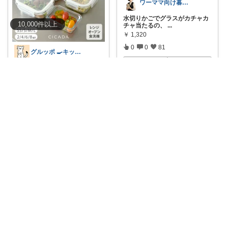
ワーママ向け暮らしの便利グッズROOM
水切りかごでグラスがカチャカ
10,000
件
以上
チャ当たるの、
...
￥
1,320
0
0
81
グルッポ 🍳キッチン
コレ
いいね
🎉500円OFFクーポン対象！ 作
り置きが
...
￥
1,780～
1
0
320
コレ
いいね
らむね［共働き時短家電ナビ］
帰宅後すぐキッチンに立つ慌た
だしい夕方、子
...
￥
9,900