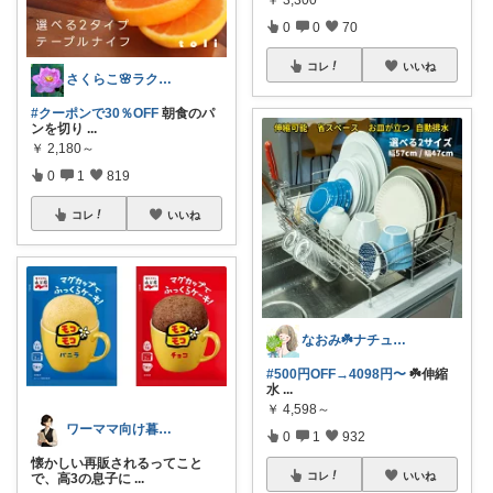
0
0
70
コレ
いいね
さくらこ🌸ラクする暮らしnote
#クーポンで30％OFF
朝食のパ
ンを切り
...
￥
2,180～
0
1
819
コレ
いいね
なおみ☘️ナチュラル生活
#500円OFF→4098円〜
☘️伸縮
水
...
￥
4,598～
ワーママ向け暮らしの便利グッズROOM
0
1
932
懐かしい再販されるってこと
コレ
いいね
で、高3の息子に
...