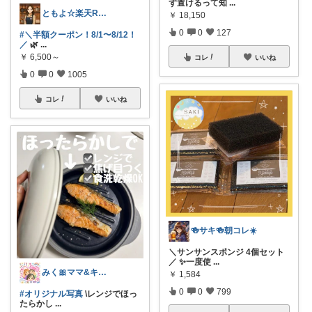
ず置けるって知
...
ともよ☆楽天ROOM
￥
18,150
0
0
127
#＼半額クーポン！8/1〜8/12！
／
🌿
...
￥
6,500～
コレ
いいね
0
0
1005
コレ
いいね
🍻サキ🍻朝コレ☀️
＼サンサンスポンジ 4個セット
／ ✨一度使
...
みく🎀ママ&キッズグッズ🎁
￥
1,584
0
0
799
#オリジナル写真
\レンジでほっ
たらかし
...