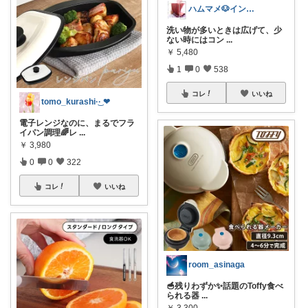
ハムマメ🐶インテリア・キッチン🌸
洗い物が多いときは広げて、少
ない時にはコン
...
￥
5,480
1
0
538
コレ
いいね
tomo_kurashi‪·͜· ❤︎‬
電子レンジなのに、まるでフラ
イパン調理🌈レ
...
￥
3,980
0
0
322
コレ
いいね
room_asinaga
🥣残りわずか✨話題のToffy食べ
られる器
...
￥
3,300