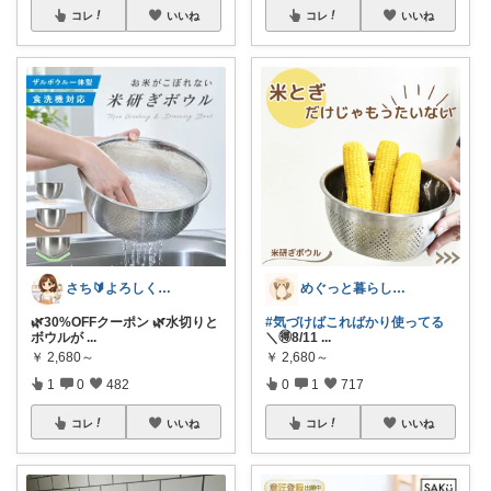
コレ
いいね
コレ
いいね
さち🔰よろしくお願いします💗
めぐっと暮らし🍋朝コレ&いいね周り
🌿30%OFFクーポン 🌿水切りと
#気づけばこればかり使ってる
ボウルが
...
＼🉐8/11
...
￥
2,680～
￥
2,680～
1
0
482
0
1
717
コレ
いいね
コレ
いいね