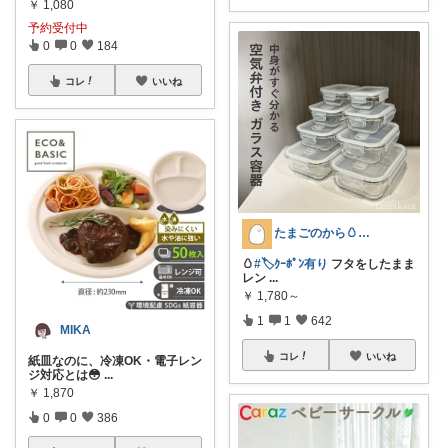
￥
1,080
予約受付中
0
0
184
コレ
いいね
たまごのから🥚ラクに暮らす┊︎育児
🥚
#🏷️ｸｰﾎﾟﾝ有り
フタをしたまま
レン
...
￥
1,780～
1
1
642
MIKA
コレ
いいね
紙皿なのに、冷凍OK・電子レン
ジ対応とは😳
...
￥
1,870
0
0
386