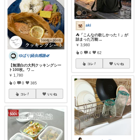
aki
⛺️「こんなの欲しかった！」が
詰まった万能
...
￥
3,980
0
4
62
ゆばり|経由感謝🌿
コレ
いいね
【無漂白の大判クッキングシー
ト100枚。ワ
...
￥
1,780
0
0
385
コレ
いいね