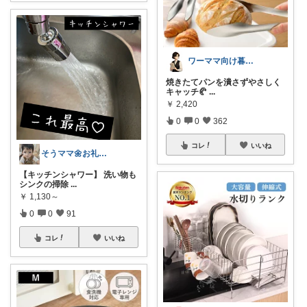
ワーママ向け暮らしの便利グッズROOM
焼きたてパンを潰さずやさしく
キャッチ🥐
...
￥
2,420
0
0
362
コレ
いいね
そうママ🌼お礼はプロフに
【キッチンシャワー】 洗い物も
シンクの掃除
...
￥
1,130～
0
0
91
コレ
いいね