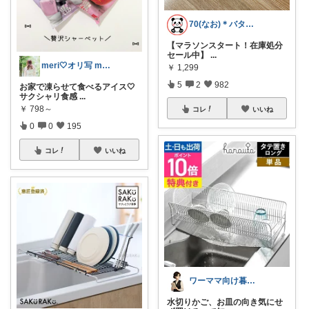
70(なお)＊バタバタな毎日をご機嫌に♡
【マラソンスタート！在庫処分
セール中】
...
meri🤍オリ写 main
￥
1,299
5
2
982
お家で凍らせて食べるアイス🤍
サクシャリ食感
...
￥
798～
コレ
いいね
0
0
195
コレ
いいね
ワーママ向け暮らしの便利グッズROOM
水切りかご、お皿の向き気にせ