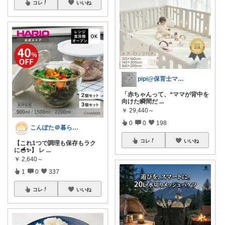
コレ
いいね
pipi@保育士ママの趣味部屋
「赤ちゃんって、“ママが背中を
向けた瞬間だ
...
￥
29,440～
0
0
198
こんぽた＠暮らしに役立つ
コレ
いいね
【これ1つで調理も保存もラク
に🥣✨】 レ
...
￥
2,640～
1
0
337
コレ
いいね