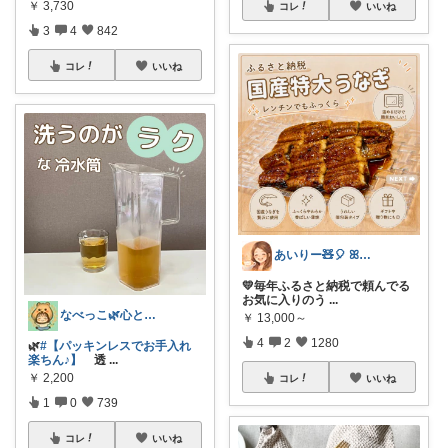
￥
3,730
コレ
いいね
3
4
842
コレ
いいね
あいりー🧸🎈 ꕤ毎日を快適にꕤ
💛毎年ふるさと納税で頼んでる
お気に入りのう
...
なべっこ🌿心と体を整える暮らし
￥
13,000～
4
2
1280
🌿
#【パッキンレスでお手入れ
楽ちん♪】
透
...
￥
2,200
コレ
いいね
1
0
739
コレ
いいね