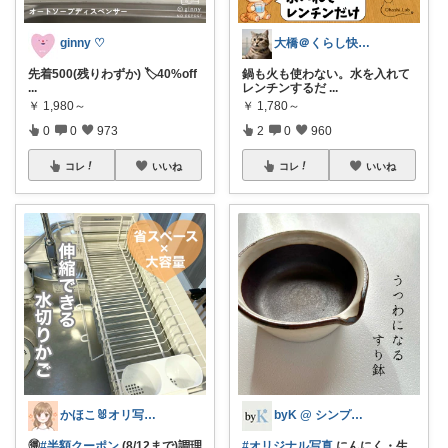
ginny ♡
大橋＠くらし快適LAB🌿
先着500(残りわずか) 🏷️40%off
鍋も火も使わない。水を入れて
...
レンチンするだ
...
￥
1,980～
￥
1,780～
0
0
973
2
0
960
コレ
いいね
コレ
いいね
かほこ🐰オリ写350枚以上
byK @ シンプル好き
🉐
#半額クーポン
(8/12まで)調理
#オリジナル写真
にんにく・生