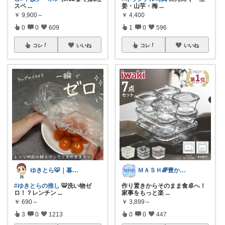
スペ
...
姜・山芋・梅
...
￥
9,900～
￥
4,400
0
0
609
1
0
596
コレ
いいね
コレ
いいね
ゆきとら🐯｜暮らしをラクにしたいパパ
ＭＡＳＨ🌈豊かな生活へカスタマイズ🌈
#ゆきとらの推し
🐯洗い物ゼ
作り置きからそのまま食卓へ！
ロ！？レンチン
...
家事をもっと楽
...
￥
690～
￥
3,899～
3
0
1213
0
0
447