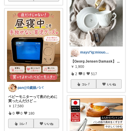
mayu*ig:miouor_home
【Georg Jensen Damask】
...
￥
1,900
2
0
517
コレ
いいね
pan@0歳娘パパ
ベビーモニターって夜のために
買ったんだけど
...
￥
17,580
0
0
180
コレ
いいね