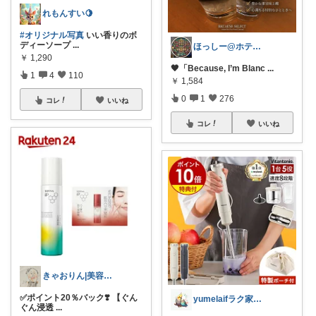
れもんすい🍋
#オリジナル写真
いい香りのボ
ディーソープ
...
ほっしー@ホテルのような家を目指して
￥
1,290
🖤「Because, I’m Blanc
...
1
4
110
￥
1,584
0
1
276
コレ
いいね
コレ
いいね
きゃおりん|美容好き3児ママ
✅ポイント20％バック❣️ 【ぐん
yumelaifラク家事×キレイ習慣
ぐん浸透
...