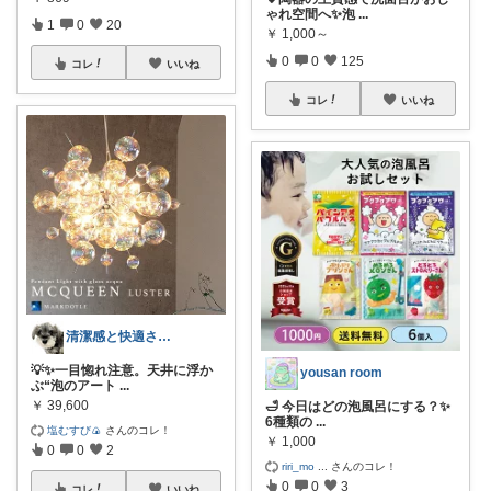
ゃれ空間へ✨泡
...
1
0
20
￥
1,000～
0
0
125
コレ
いいね
コレ
いいね
清潔感と快適さを整える大人のインテリア部
💡✨一目惚れ注意。天井に浮か
yousan room
ぶ“泡のアート
...
￥
39,600
🛁 今日はどの泡風呂にする？✨
6種類の
...
塩むすび🍙
さんのコレ！
￥
1,000
0
0
2
riri_mo
...
さんのコレ！
0
0
3
コレ
いいね