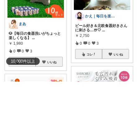
かえ｜毎日を楽しむ
まあ
ビール好き＆北欧食器好きさん
に刺さる…🍺🤍
...
🐶【毎日の食器洗いがちょっと
￥
2,750
楽しくなる】
...
0
0
3
￥
1,980
0
0
3
コレ
いいね
10,000
件
以上
コレ
いいね
30 |✨ 美容と暮らしのROOM