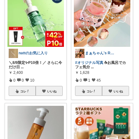
nattのお気に入り
まぁちゃん's ROOM
＼8/9限定✨P10倍！／ さらに今
#オリジナル写真
☕️お風呂でカ
だけ日
...
フェ気分
...
￥
2,400
￥
1,628
0
0
10
0
1
45
コレ
いいね
コレ
いいね