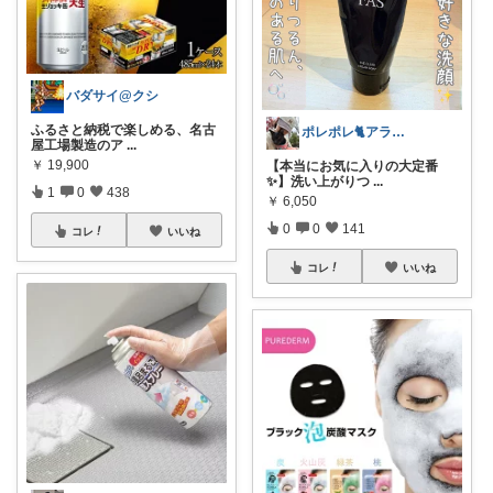
バダサイ@クシ
ふるさと納税で楽しめる、名古
ポレポレ🐈アラフィフの可愛い図鑑
屋工場製造のア
...
￥
19,900
【本当にお気に入りの大定番
✨】洗い上がりつ
...
1
0
438
￥
6,050
0
0
141
コレ
いいね
コレ
いいね