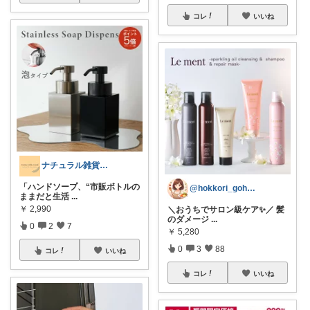
コレ
いいね
ナチュラル雑貨とカフェ空間 ☕️
「ハンドソープ、“市販ボトルの
@hokkori_gohan.da
ままだと生活
...
￥
2,990
＼おうちでサロン級ケア✨／ 髪
のダメージ
...
0
2
7
￥
5,280
0
3
88
コレ
いいね
コレ
いいね