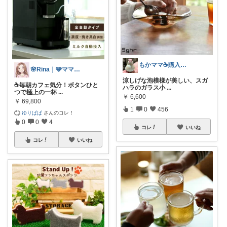
もかママ☕️購入ありがとうございます💕
🌸Rina｜🩵ママ必見アイテム🩵
涼しげな泡模様が美しい、スガ
☕毎朝カフェ気分！ボタンひと
ハラのガラス小
...
つで極上の一杯
...
￥
6,600
￥
69,800
1
0
456
ゆりぱぱ
さんのコレ！
0
0
4
コレ
いいね
コレ
いいね