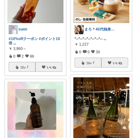
sumi
まろ＊40代独身シンプルライフ
#10%offクーポン
#ポイント10
*--*--*--*--*--*--*--
...
倍
...
￥
1,227
￥
3,960～
0
0
30
0
2
86
コレ
いいね
コレ
いいね