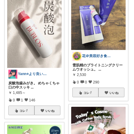
花＠美容好き食いしん坊💎オリ写みてみて
雪肌精のブライトニングクリー
ムウオッシュ。
...
Yann⭐より良い暮らしを一緒に
￥
2,530
0
0
290
炭酸泡歯みがき。 めちゃくちゃ
口の中スッキ
...
￥
1,485～
コレ
いいね
0
1
146
コレ
いいね