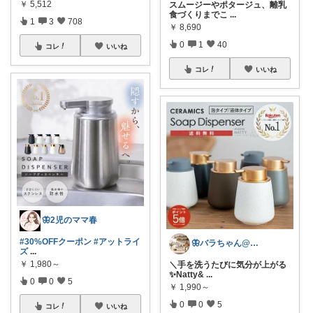
￥
5,512
スムージーやポタージュ、離乳
食づくりまでこ
...
1
3
708
￥
8,690
0
1
40
コレ
いいね
コレ
いいね
🦋2児のママ春
#30%OFFクーポン
#アットライ
🦋バラちゃん@主婦目線の便利グッズ🦋
ズ
...
￥
1,980～
＼手を洗うたびに気分が上がる
✨Natty&
...
0
0
5
￥
1,990～
0
0
5
コレ
いいね