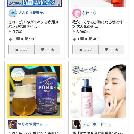
ＭＡＳＨ🌈豊かな生活へカスタマイズ🌈
さわっち
これ一択！🫧ダスキン台所用ス
毛穴・くすみが気になる朝に🫧
ポンジ抗菌タイ
...
✨ 大人気の泡
...
￥
5,780
￥
3,960～
1
0
536
0
0
465
コレ
いいね
コレ
いいね
🍻サキ🍻朝コレ☀️9日お休み💤
レモ・ネード ✦ セレクト 🍋
＼🍺✨ちょっと贅沢なご褒美ビ
🍋【泡で包み込む新感覚✨Dear