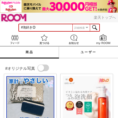
ROOM
楽天トップへ
詳細検索
Feed
見つける
お知らせ
商品
ユーザー
#オリジナル写真