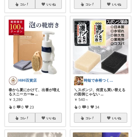
コレ
いいね
コレ
いいね
HiHi百貨店
時短で余裕つくる主婦🍀キッチン
春から夏にかけて、出番が増え
＼スポンジ、何度も買い替える
るスニーカー👟
...
の面倒じゃない
...
￥
3,280
￥
540～
0
0
23
0
0
34
コレ
いいね
コレ
いいね