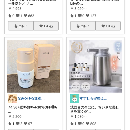
ール🍺✨／ サ
...
Lilyの
...
￥
4,998
￥
3,950～
0
1
663
1
0
127
コレ
いいね
コレ
いいね
なみ☕ゆる無添加🌱5歳差姉妹
すずしろ🌿整えながら、ゆるく暮らす
⭐️4.56⭐️送料無料🔥30%OFF🉐A
洗面台のそばに、ちいさな美し
...
さを置く🌿
...
￥
2,200
￥
1,980～
1
2
97
1
0
808