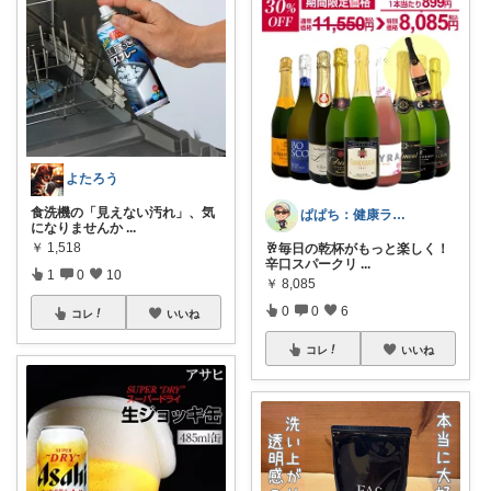
よたろう
食洗機の「見えない汚れ」、気
ぱぱち：健康ランニングのアイテムを紹介
になりませんか
...
￥
1,518
🥂毎日の乾杯がもっと楽しく！
辛口スパークリ
...
1
0
10
￥
8,085
0
0
6
コレ
いいね
コレ
いいね