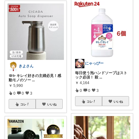
にゃっぴー
きよさん
毎日使う泡ハンドソープはスト
🧼✨ キレイ好きの主婦必見！感
ック必須！ 殺
...
動モノのソー
...
￥
4,164
￥
5,990
0
0
3
0
0
3
コレ
いいね
コレ
いいね