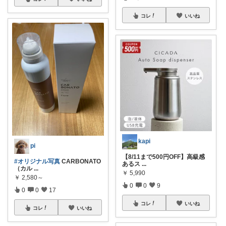
コレ
いいね
kapi
pi
【8/11まで500円OFF】高級感
#オリジナル写真
CARBONATO
あるス
...
（カル
...
￥
5,990
￥
2,580～
0
0
9
0
0
17
コレ
いいね
コレ
いいね