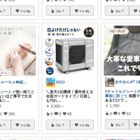
レ
いいね
コレ
いいね
コレ
ちゃーちゃ💎経由購入に感謝です✨
ISSO
#チャイルドシート
板シート
✅使い捨てと
＼楽天1位獲得！通年使える
事前に防ごう
保護マ
ないほど厚手で丈夫
全面ガードタイプ／ ​日差し
あるだけで
...
板シ
...
も汚れ
...
￥
1,780
0
￥
3,300～
0
0
62
1
395
0
0
65
コレ
レ
いいね
コレ
いいね