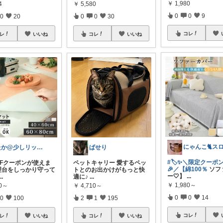
￥
1,980
4
￥
5,580
0
0
9
0
20
0
0
30
コレ
レ
いいね
コレ
いいね
たか@少しリッチな生活がしたいパパ
ぱせり
#🏷️✨＼限定クーポ
FFクーポンが使えま
ペットキャリー 愛するペッ
🎉／【綿100％
ソフ
調理台をしっかり守って
トとのお出かけがもっと快
ー🤍】
...
...
適に♪
...
￥
1,980～
80～
￥
4,710～
0
0
14
0
100
2
1
195
コレ
レ
いいね
コレ
いいね