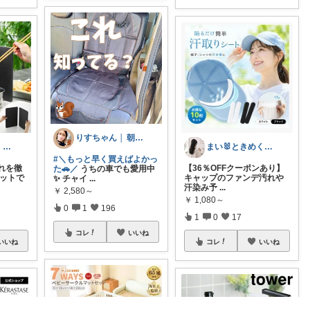
りすちゃん │ 朝コレ
王子（みるこ）👑便利グッズ×QOL向上
まい🐰ときめく暮らし
#＼もっと早く買えばよかっ
れを徹
【36％OFFクーポンあり】
た🚗／
うちの車でも愛用中
ネットで
キャップのファンデ汚れや
✨ チャイ
...
汗染み予
...
￥
2,580～
￥
1,080～
0
1
196
1
0
17
コレ
いいね
いいね
コレ
いいね