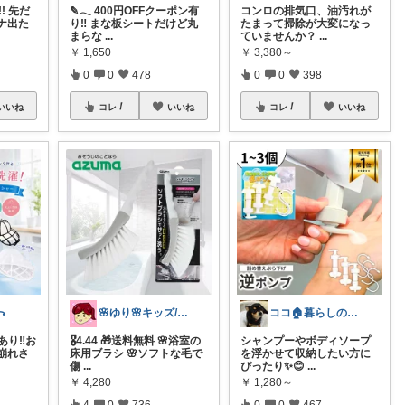
!! 先だ
✎𓂃 400円OFFクーポン有
コンロの排気口、油汚れが
ナ出た
り‼ まな板シートだけど丸
たまって掃除が大変になっ
まらな
...
ていませんか？
...
￥
1,650
￥
3,380～
0
0
478
0
0
398
いいね
コレ
いいね
コレ
いいね
꧂
🌸ゆり🌸キッズ/ベビー/スイーツ/猫
ココ🏠暮らしの必需品
あり‼️お
🎖️4.44 🎁送料無料 🌸浴室の
シャンプーやボディソープ
崩れさ
床用ブラシ 🌸ソフトな毛で
を浮かせて収納したい方に
傷
...
ぴったり✨😊
...
￥
4,280
￥
1,280～
4
0
736
0
0
467