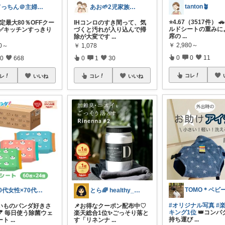
tanton🪴
てっちん＠主婦ラクグッズ中心✨
あお🌱2児家族｜シンプルな暮らしと台所
⭐4.67（3517件） 
1限定最大80％OFFクー
IHコンロのすき間って、気
ルドシートの重みに
 ✅キッチンすっきり
づくと汚れが入り込んで掃
席の
...
除が大変です
...
￥
2,980～
80～
￥
1,078
0
0
11
0
668
0
1
30
コレ
レ
いいね
コレ
いいね
40代女性×70代両親×パグと猫ROOM
とら🌈 healthy_simple
#オリジナル写真
#
買いものパンダ好きさ
📌お得なクーポン配布中♡
キング1位
👑コンパ
💕 毎日使う除菌ウェ
楽天総合1位✨ごっそり落と
持ち運び
...
ート
...
す「リネンナ
...