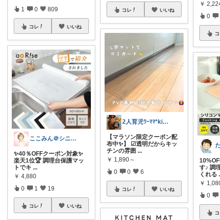
￥
2,22
1
0
809
コレ
いいね
0
コレ
いいね
コ
2人育児ﾜｰﾏﾏ*kinakoomama
【マラソン限定クーポン配
ここみん＠シニアを応援
布中✨】 ☑︎透明だからキッ
チンの雰囲
...
✨40％OFFクーポン対象✨
￥
1,890～
楽天1位🏆 調理台保護マッ
10%O
トでキ
...
す♪ 
0
0
6
くれる
￥
4,880
￥
1,0
0
1
19
コレ
いいね
0
コレ
いいね
コ