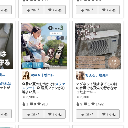
いいね
コレ
いいね
コレ
いいね
あやみん𖠿꙳ 1歳児ママ┋かわいいもの
aya🌷｜朝コレ
ちぇる。建売×暖色お家づくり
の汚れは
🌻暑い夏のお出かけに
#ファ
マグネット強すぎてこの前
ットが
ンシート
🌻 送風ファンが心
の台風でも飛んで行かなか
地よい風
...
ったよー✨️
...
￥
3,980～
￥
3,300
1
0
913
9
1
1492
いいね
コレ
いいね
コレ
いいね