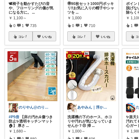
🕊️椅子を動かすたびの音
🉐90枚セット1000円ポッキ
ポイント
や、フローリングの傷が気
リ‼️お気に入りの帽子やシャ
脱げな
になる方に。
...
ツを
...
除らく
￥
1,100～
￥
1,000
￥
1,1
0
1
735
0
1
710
1
コレ
いいね
コレ
いいね
コ
のりやん@のりやんフィギュアを探せ開催中
あやみん｜浮かせる収納と快適生活
#P5倍
【床の汚れ&傷つき
洗濯機の下のホース、ホコ
✨楽天
防止✨透明キッチンマット
リや汚れが気になっていま
汚れて
🏠】 厚さ
...
せんか？😣 掃
...
心ガード
￥
1,680～
￥
1,000～
￥
1,9
1
0
880
3
4
606
2