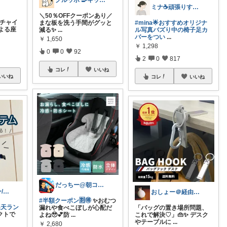
グルッポ 🍳キッチン
ミナ☕️頑張りすぎない暮らし🏠
＼50％OFFクーポンあり／
🚗チャイ
まな板を洗う手間がグッと
#mina🌟おすすめオリジナ
よる座
減る✨
...
ル写真バズり中の椅子足カ
バーをつい
...
￥
1,650
￥
1,298
0
0
92
2
0
817
コレ
いいね
いいね
コレ
いいね
だっちー@朝コレ5時🚗カー用品探求家
TOMO＊ベビー/オリ写多め🌷
おしょー＠経由購入感謝です💕
#半額クーポン🈹🉐
✨おむつ
楽天ラン
漏れや食べこぼしが心配だ
「バッグの置き場所問題、
クトで
よね🥹💕防
...
これで解決♡」👜✨ デスク
やテーブルに
...
￥
2,680