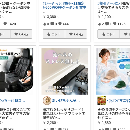
10倍＋クーポン🫶
#いーきっと
#8/4〜11限定
#割引クーポン
NEW
い＆破れない🥰お掃
✨500円OFFクーポン配布中
け交換できるサステ
らく✨
...
...
よ~
...
00～
￥
3,380～
￥
1,100～
1
1420
0
0
444
2
1
1125
レ
いいね
コレ
いいね
コレ
だっちー@朝コレ5時🚗カー用品探求家
あいびちゃん🌸２児mama
꧁ポイマニ
1位✨コレ敷くだけで
油汚れをしっかりガード！
🔥45％OFFクーポン
も大丈夫💕ママの安
排気口カバー♡ フラットで
気に入りの帽子を形
👶💕
...
薄型だか
...
せずに
...
80～
￥
2,280～
￥
1,880～
0
956
1
1
766
8
1
1398