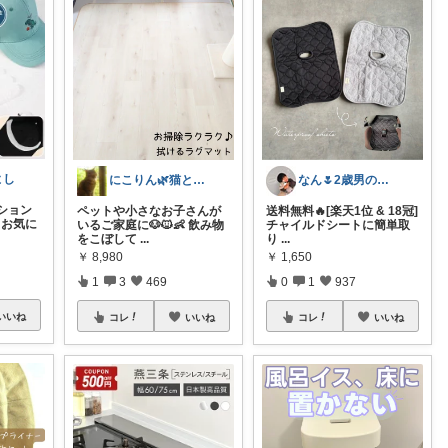
よし
にこりん🌿猫と暮らす主婦のROOM😹
なん🌷2歳男の子ママ⿻*.アイコン変更
ション
ペットや小さなお子さんが
送料無料🔥[楽天1位 & 18冠]
】お気に
いるご家庭に🐶🐱👶 飲み物
チャイルドシートに簡単取
をこぼして
...
り
...
￥
8,980
￥
1,650
1
3
469
0
1
937
いいね
コレ
いいね
コレ
いいね