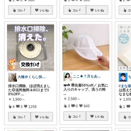
コレ
いいね
コレ
いいね
コ
ここ🍀７月もありがとう🍀
大橋＠くらし快適LAB🌿
❤️☘️ 🉐先着50%off／ お気に
排水口掃除、ほぼ消えまし
#まな
入りのキャップ、洗うの怖
た😊送料無料＆8/11まで1
は思え
...
0%OFF
...
なまな
￥
2,580～
￥
1,960～
￥
1,65
3
0
945
4
3
1258
1
コレ
いいね
コレ
いいね
コ