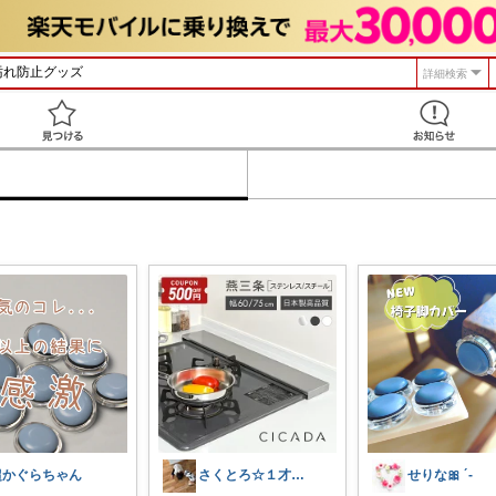
詳細検索
見つける
超かぐらちゃん
さくとろ☆１才児ぱぱ
せりな🎀 ´-