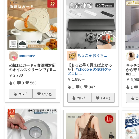
ちょこ☻おうち時間充実🏠アイテム
omomo✨
【もっと早く買えばよかっ
⭐️油はねガード⭐️ 食洗機対応
キッチ
た】
#choco☻の便利グッ
のオイルスクリーンです❣️
...
から守り
ズコレ
...
8/1
...
￥
2,780
￥
1,890～
￥
6,9
0
0
563
1
0
847
1
コレ
いいね
コレ
いいね
コ