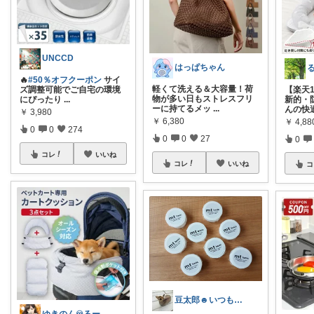
UNCCD
はっぱちゃん
🔥
#50％オフクーポン
サイ
軽くて洗える＆大容量！荷
ズ調整可能でご自宅の環境
【楽天1
物が多い日もストレスフリ
にぴったり
...
新的・
ーに持てるメッ
...
んの快
￥
3,980
￥
6,380
￥
4,8
0
0
274
0
0
27
0
コレ
いいね
コレ
いいね
コ
豆太郎☻いつもありがとう\♡/