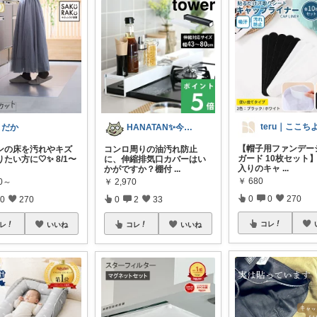
teru｜ここち
よだか
HANATAN✨今日たのしかった✨
【帽子用ファンデー
ンの床を汚れやキズ
コンロ周りの油汚れ防止
ガード 10枚セット
たい方に🤍✨ 8/1〜
に、伸縮排気口カバーはい
入りのキャ
...
かがですか？棚付
...
￥
680
80～
￥
2,970
0
0
270
0
270
0
2
33
コレ
レ
いいね
コレ
いいね