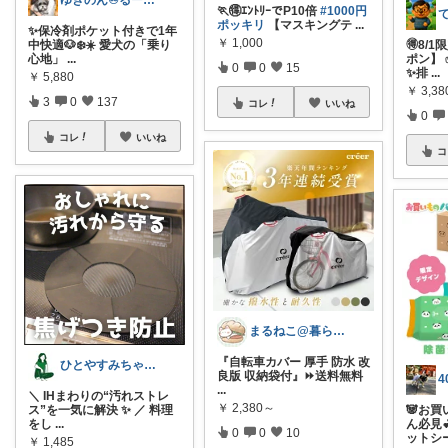
ゆきのん♾️るーむ🏠
🏃🉐ｴﾝﾄﾘｰでP10倍
#1000円
ポッキリ
【マスキングテ
...
✨保冷剤ポケット付きで1年
￥
1,000
中快適🐶❄️☀️ 愛犬の「乗り
🉐8/
心地」
...
ポン】
0
0
15
✨排
...
￥
5,880
￥
3,3
3
0
137
コレ
いいね
0
コレ
いいね
コ
まるねこ@暮らしと子育て🐈️🌸
『自転車カバー 厚手 防水 改
ひとやすみちゃん＊シンプルひとり暮らし
良版 収納袋付』⏩️送料無料
...
＼ IHまわりの“汚れストレ
￥
2,380～
ス”を一気に解決 ✨ ／ 料理
🐼お
をし
...
ん必見
0
0
10
ットシ
￥
1,485