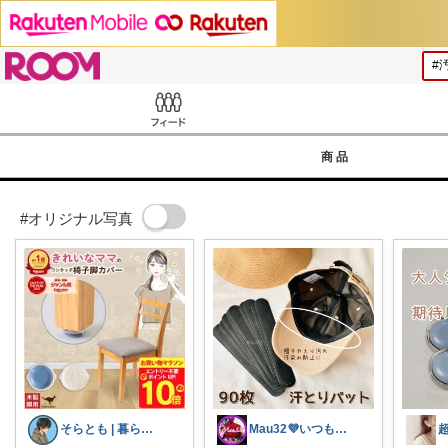
ROOM
Feed
商品
#オリジナル写真
そらとも | 暮らしItem🕊️朝コレ
Mau32💜いつも有難うございます😊