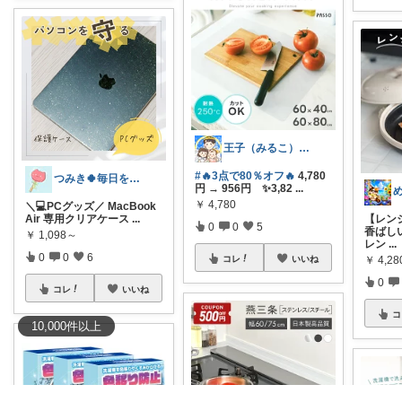
王子（みるこ）👑便利グッズ×QOL向上
#🔥3点で80％オフ🔥
4,780
つみき🍀毎日をご機嫌にする♡
円 → 956円 ✨3,82
...
￥
4,780
＼💻PCグッズ／ MacBook
Air 専用クリアケース
...
【レン
0
0
5
香ばしい
￥
1,098～
レン
...
0
0
6
コレ
いいね
￥
4,28
0
コレ
いいね
コ
10,000
件
以上