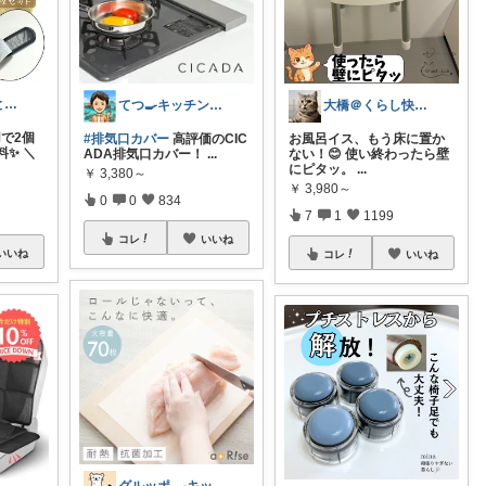
スプーン🥄ひとさじの暮らし
てつ🍳キッチンアイテム｜アイコン変更
大橋＠くらし快適LAB🌿
用で2個
#排気口カバー
高評価のCIC
お風呂イス、もう床に置か
料✨ ＼
ADA排気口カバー！
...
ない！😊 使い終わったら壁
にピタッ。
...
￥
3,380～
￥
3,980～
0
0
834
7
1
1199
コレ
いいね
いいね
コレ
いいね