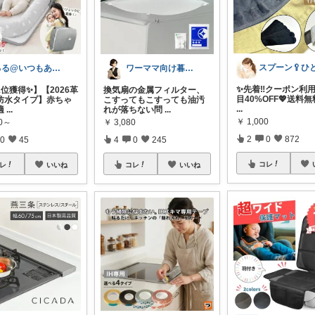
るる@いつもありがとうございます
ワーママ向け暮らしの便利グッズROOM
✨先着‼️クーポン利
位獲得✨】【2026革
換気扇の金属フィルター、
目40%OFF💖送料無
防水タイプ】赤ちゃ
こすってもこすっても油汚
...
適
...
れが落ちない問
...
￥
1,000
80～
￥
3,080
2
0
872
0
45
4
0
245
コレ
レ
いいね
コレ
いいね