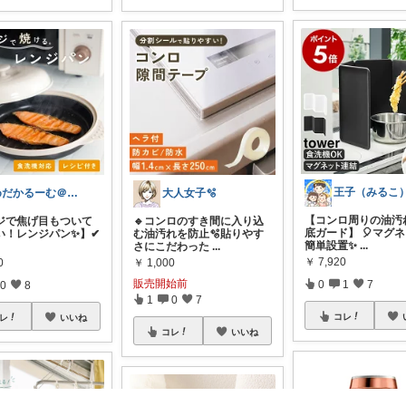
めだかるーむ＠ありがとうございます。
大人女子🫧
【コンロ周りの油汚
ジで焦げ目もついて
🔹コンロのすき間に入り込
底ガード】 🎈マグ
！レンジパン✨】 ​✔
む油汚れを防止🫧貼りやす
簡単設置✨
...
さにこだわった
...
￥
7,920
0
￥
1,000
販売開始前
0
1
7
0
8
1
0
7
コレ
レ
いいね
コレ
いいね