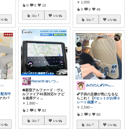
￥
1,000
0
0
10
0
0
46
コレ
いいね
いいね
コレ
いいね
Haruchi 🥨いつもありがとう🌸
にゃんこ🐈スローです🐢💦
みののん🌠(୨୧•͈ᴗ•͈)感謝♡
🚘新型アルファード・ヴェ
ン配布中
ルファイア40系対応✨ ナビ
🌠子供の足癖が気になるな
ァカバ
＆後席ディ
...
らこれ！【
#セットがお得☆
シート保護マ
...
￥
1,880～
￥
2,590～
2
0
93
2
0
80
コレ
いいね
いいね
コレ
いいね