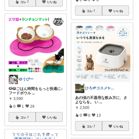
コレ
いいね
コレ
いいね
ゆうぴー
ひろ🌱‬コスメ✨わんこ🐕🐾
🐶😺ごはん時間をもっと快適に♪
フードボウル
...
あの頃の不器用な飲み方に、さ
￥
3,590
よならを。 い
...
0
1
29
￥
2,500
0
0
13
コレ
いいね
コレ
いいね