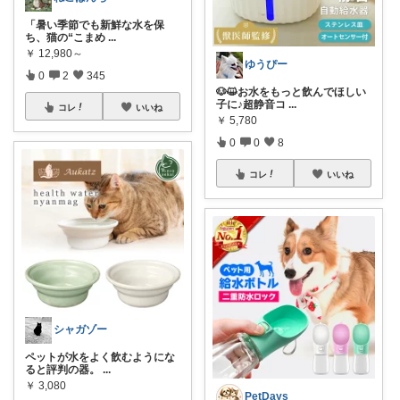
「暑い季節でも新鮮な水を保
ち、猫の“こまめ
...
￥
12,980～
ゆうぴー
0
2
345
🐶😺お水をもっと飲んでほしい
子に♪超静音コ
...
コレ
いいね
￥
5,780
0
0
8
コレ
いいね
シャガゾー
ペットが水をよく飲むようにな
ると評判の器。
...
￥
3,080
PetDays