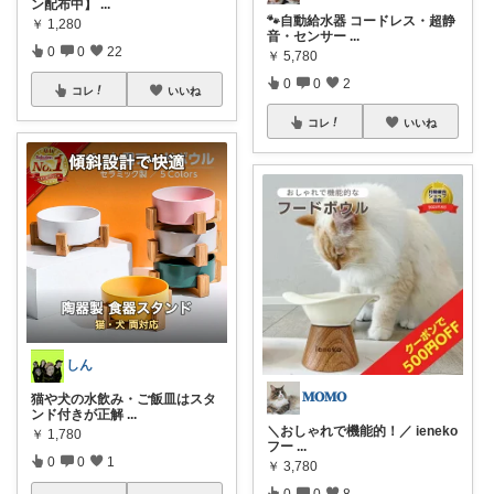
ン配布中】
...
🐾自動給水器 コードレス・超静
￥
1,280
音・センサー
...
0
0
22
￥
5,780
0
0
2
コレ
いいね
コレ
いいね
しん
𝐌𝐎𝐌𝐎
猫や犬の水飲み・ご飯皿はスタ
ンド付きが正解
...
＼おしゃれで機能的！／ ieneko
￥
1,780
フー
...
0
0
1
￥
3,780
0
0
8