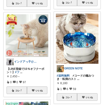
コレ
いいね
コレ
いいね
インドアっ子@ご購入ありがとうございます
GREEN NOTE
【LINE登録で10％オフクーポ
ン！】
#フ
...
#送料無料
⚡コードの噛みつ
￥
2,450～
き・転倒のスト
...
0
0
97
￥
8,180
1
6
59
コレ
いいね
コレ
いいね