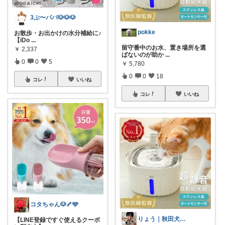
3ぷ〜パパ🐶🐶🐶
pokke
お散歩・お出かけの水分補給に♪
【iDo
...
留守番中のお水、置き場所を選
￥
2,337
ばないのが助か
...
0
0
5
￥
5,780
0
0
18
コレ
いいね
コレ
いいね
コタちゃん🐶🦴🩵
りょう｜秋田犬二匹との暮らし
【LINE登録ですぐ使えるクーポ