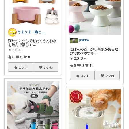
うまうま｜猫との暮らし
pokke
猫たちに少しでもたくさんお水
を飲んでほしく
...
ごはんの器、少し高さがあるだ
￥
3,010
けで食べやすそ
...
0
0
8
￥
2,640～
0
0
16
コレ
いいね
コレ
いいね