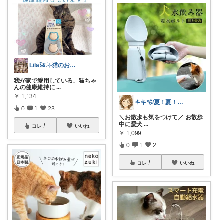
Lila𓃠˖࣪⊹猫のお気に入りの愛用品
我が家で愛用している、猫ちゃ
んの健康維持に
...
￥
1,134
キキ🫧/夏！夏！夏！サマーアイテム🌻
0
1
23
＼お散歩も気をつけて／ お散歩
中に愛犬
...
コレ
いいね
￥
1,099
0
1
2
コレ
いいね