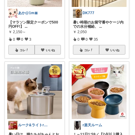
あか@1m🎀
DK777
【マラソン限定クーポンで500
暑い時期のお留守番やケージ内
円OFF!】
...
での水分補給、
...
￥
2,150～
￥
2,050
0
0
3
0
0
35
コレ
いいね
コレ
いいね
ルーク&ライトroom
r楽天ルーム
暑い日は、猫たちがちゃんとお
！～11日1:59／【2点以上購入