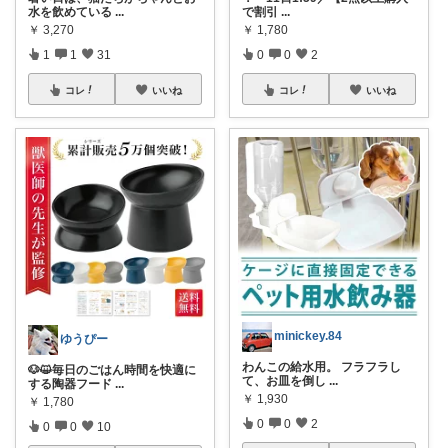
水を飲めている
...
で割引
...
￥
3,270
￥
1,780
1
1
31
0
0
2
コレ
いいね
コレ
いいね
minickey.84
ゆうぴー
わんこの給水用。 フラフラし
🐶😺毎日のごはん時間を快適に
て、お皿を倒し
...
する陶器フード
...
￥
1,930
￥
1,780
0
0
2
0
0
10