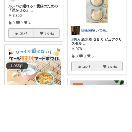
​ルンバが通れる！愛猫のための
「浮かせる」
...
￥
3,850
0
0
4
lunaon🌸いつもありがとう💓
コレ
いいね
#購入
給水器 ＧＥＸ ピュアクリ
スタル
...
￥
978～
0
0
5
1,066
件
コレ
いいね
皆様の優しさに感謝です✨happyミルク
ペットの食事タイムを快適にす
るこちらのフー
...
￥
1,180～