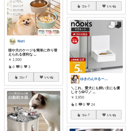
コレ
いいね
Nori
猫や犬のケージを簡単に作り替
えられる便利な
...
￥
1,500
0
0
3
コレ
いいね
ゆきのん♾️るーむ🏠
＼これ、愛犬にも飼い主にも優
しそう🐶🤍／
...
￥
3,850
0
0
24
コレ
いいね