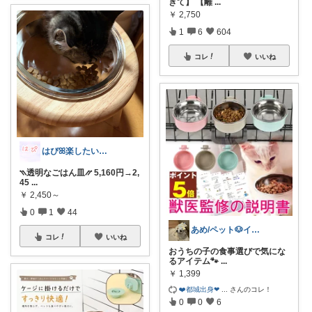
きて】 【離
...
￥
2,750
1
6
604
コレ
いいね
はぴꕤ楽したい主婦のリアルお買い物記録
⳹透明なごはん皿⳼ 5,160円→2,
45
...
￥
2,450～
0
1
44
あめ/ペット🐶インテリア🪑
コレ
いいね
おうちの子の食事選びで気にな
るアイテム🐾
...
￥
1,399
❤️都城出身❤
...
さんのコレ！
0
0
6