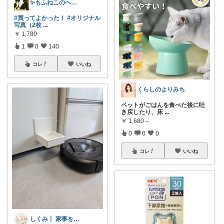
✨もふねこのへや✨
#買ってよかった！
#オリジナル
写真（2枚
...
￥
1,780
1
0
140
コレ
いいね
くらしのよりみち
ペットがごはんを食べた後に吐
き戻したり、床
...
￥
1,680～
0
0
0
コレ
いいね
しくみ丨 家事をへらす『投資』のお買い物