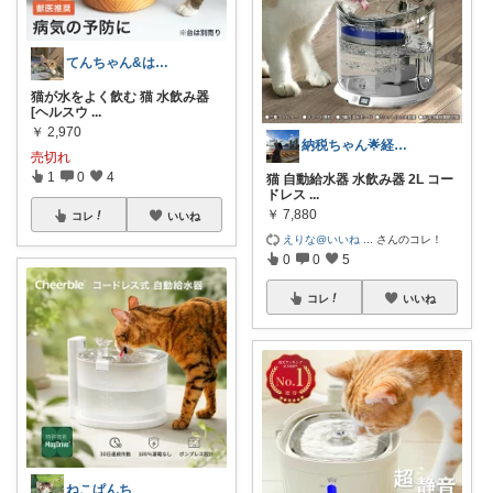
てんちゃん&はっちゃんのお部屋🐈‍⬛
猫が水をよく飲む 猫 水飲み器
[ヘルスウ
...
￥
2,970
納税ちゃん🌟経由購入★
売切れ
1
0
4
猫 自動給水器 水飲み器 2L コー
ドレス
...
￥
7,880
コレ
いいね
えりな@いいね
...
さんのコレ！
0
0
5
コレ
いいね
ねこぱんち