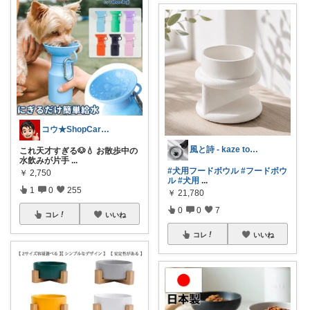
コウ★ShopCarefulBuyer
風と詩 - kaze to uta -
これ天才すぎる🐶💧 お散歩中の
水飲みが片手
...
#犬用フードボウル
#フードボウ
￥
2,750
ル
#犬用
...
1
0
255
￥
21,780
0
0
7
コレ
いいね
コレ
いいね