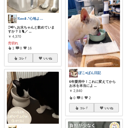
𝓡𝓪𝓷🌷.*心地よい空間
⋆͛📢＼お水ちゃんと飲めていま
すか？💧🐈／
...
￥
4,370
売切れ
1
0
16
コレ
いいね
ぽこ⭐︎ぱん日記
6年愛用中！これに変えてから
お水を本当によ
...
￥
2,840
0
0
2
コレ
いいね