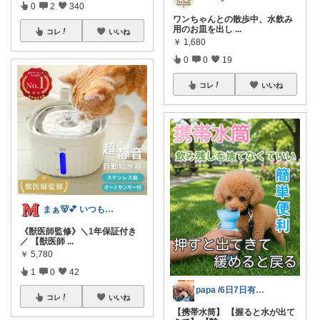
0
2
340
ワンちゃんとの散歩中、水飲み
用のお皿を出し
...
コレ
いいね
￥
1,680
0
0
19
コレ
いいね
まぁ🐻💕 いつもありがとう💓
《獣医師監修》＼1年保証付き
／ 【獣医師
...
￥
5,780
1
0
42
papa /6日7日有難うございます🙇
コレ
いいね
【携帯水筒】 【握ると水が出て