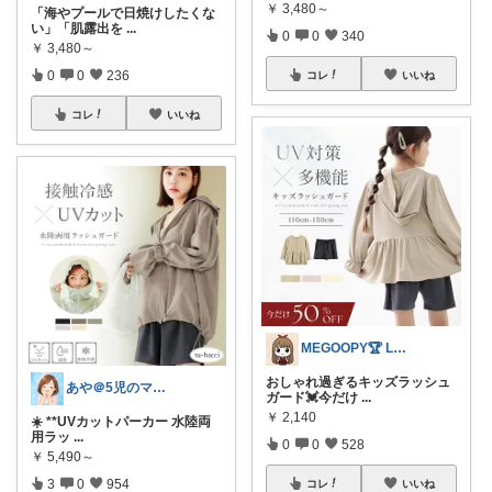
￥
3,480～
「海やプールで日焼けしたくな
い」「肌露出を
...
0
0
340
￥
3,480～
0
0
236
コレ
いいね
コレ
いいね
MEGOOPY🏆 LᵒᵛᵉᎽ༠ᐡ❤︎
おしゃれ過ぎるキッズラッシュ
あや＠5児のママでもオシャレしたい‼︎
ガード💓今だけ
...
￥
2,140
☀️ **UVカットパーカー 水陸両
用ラッ
...
0
0
528
￥
5,490～
3
0
954
コレ
いいね