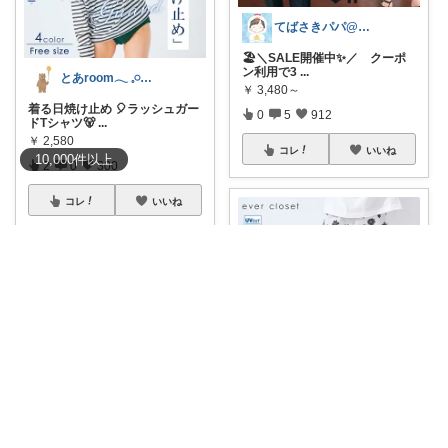
てばさきパパ@スマホアクセ
🏖️＼SALE開催中✨／ クーポ
ン利用で3
...
とあroom𓂃 𓈒𓏸心地よい衣食住
￥
3,480～
着る日焼け止め 🎈ラッシュガー
0
5
912
ドTシャツ🐻
...
￥
2,580
コレ
いいね
10,000
件
以上
2
0
300
コレ
いいね
AKO@いつもありがとう🐾໊¨̮✩︎
公園→水遊びもそのままOK◎
水陸両用ショ
...