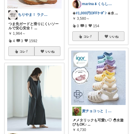
marina🌷くらしとおしゃれ🏠💄
☀️
#1,000円OFFｸｰﾎﾟﾝ
☀️水
...
ちりやま！ ラク×便利グッズ🫧
￥
3,580～
つま先ガードと滑りにくいソー
0
0
154
ルで安心安全！
...
￥
1,964～
コレ
いいね
4
3
1592
コレ
いいね
麦チョコっと ｜ キッズ＆ベビー 夏
📌メタリックも可愛い♡ 🐣水遊
びもOK♪
...
￥
4,730