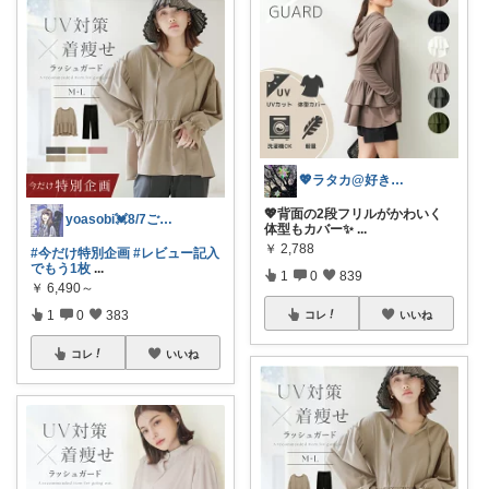
💖ラタカ@好きなもので暮らしたい💖
💖背面の2段フリルがかわいく
yoasobi💓8/7ご購入感謝💓
体型もカバー✨
...
￥
2,788
#今だけ特別企画
#レビュー記入
でもう1枚
...
1
0
839
￥
6,490～
1
0
383
コレ
いいね
コレ
いいね