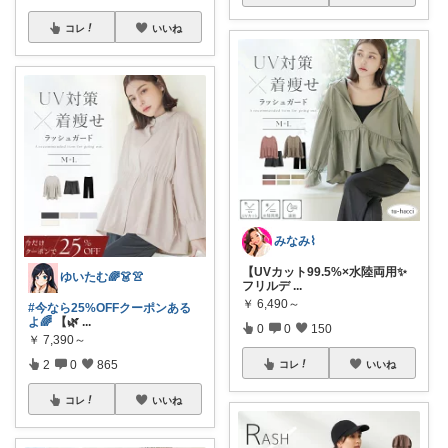
コレ
いいね
みなみ⌇
【UVカット99.5%×水陸両用✨
ゆいたむ🌈👗👚
フリルデ
...
￥
6,490～
#今なら25%OFFクーポンある
よ🌈
【🌿
...
0
0
150
￥
7,390～
2
0
865
コレ
いいね
コレ
いいね