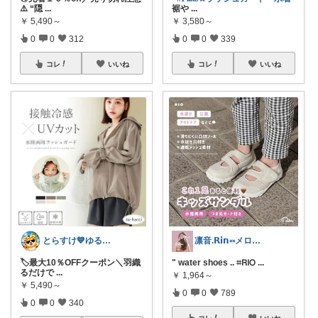
⚠️ “隠
...
裾や
...
￥
5,490～
￥
3,580～
0
0
312
0
0
339
コレ
いいね
コレ
いいね
とらすけ💙ゆるミニマリストの愛用品
凛音.𝗥𝗶𝗻༝༝メロウな暮らし🧸
🏷️最大10％OFFクーポン＼羽織
" water shoes .. ⌗𝖱𝖨𝖮
...
るだけで
...
￥
1,964～
￥
5,490～
0
0
789
0
0
340
コレ
いいね