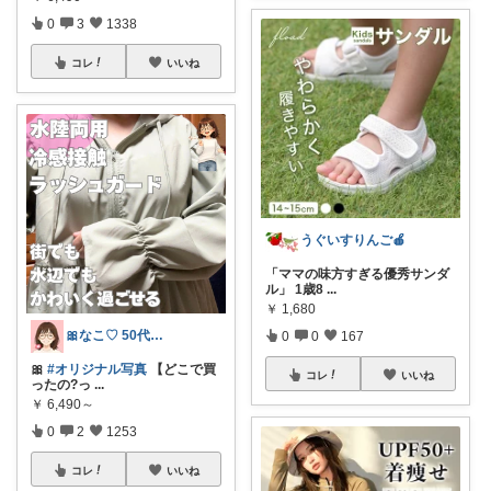
0
3
1338
コレ
いいね
うぐいすりんご🍎
「ママの味方すぎる優秀サンダ
ル」 1歳8
...
￥
1,680
🎀なこ♡︎ 50代主婦の"買って正解"
0
0
167
🎀
#オリジナル写真
【どこで買
コレ
いいね
ったの?っ
...
￥
6,490～
0
2
1253
コレ
いいね