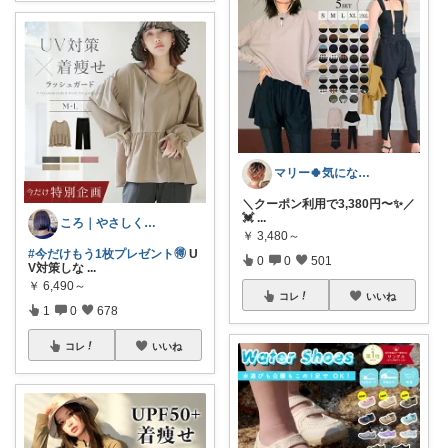
マリー🍀気になるものたくさん✨
＼クーポン利用で3,380円〜✨／
💓
...
ころ｜やさしく整う暮らしの道具🌿
￥
3,480～
#今だけもう1枚プレゼント🉐
U
0
0
501
V対策しな
...
￥
6,490～
コレ
いいね
1
0
678
コレ
いいね