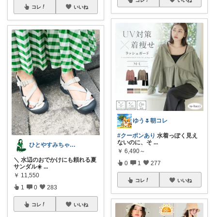
コレ
いいね
ゆう🌷朝コレ
#クーポンあり
水着っぽく見え
ないのに、そ
...
ひとやすみちゃん＊シンプルひとり暮らし
￥
6,490～
＼ 水辺のおでかけにも頼れる夏
0
1
277
サンダル☀️
...
￥
11,550
コレ
いいね
1
0
283
コレ
いいね