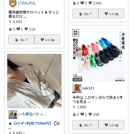
にのんのん
4
2
1340
紫外線対策サロペット☀️ サッと
コレ
いいね
着るだけ
...
￥
4,400
0
1
118
コレ
いいね
sak321
今年は このサンダルで決まり❣️
つま先ま
...
￥
1,989
いろ🐻元パティシエ🍫
0
1
298
🔥【
#ｸｰﾎﾟﾝ利用で5990円】
𓊆8/
コレ
いいね
...
￥
6,490～