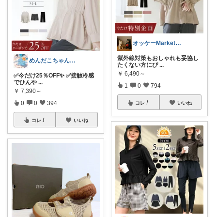
オッケーMarket🎀🛒
紫外線対策もおしゃれも妥協し
めんだこちゃん💘使う力💪
たくない方にぴ
...
￥
6,490～
✅今だけ25％OFF✨ ✅接触冷感
でひんや
...
1
0
794
￥
7,390～
0
0
394
コレ
いいね
コレ
いいね