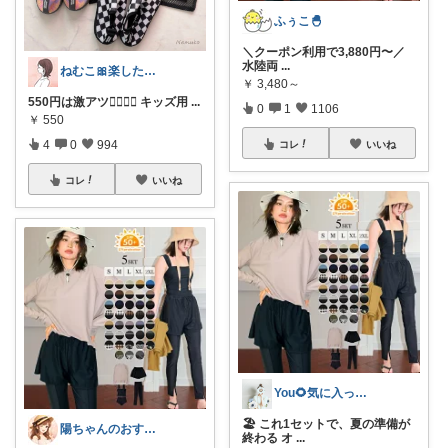
ふぅこ🐣
＼クーポン利用で3,880円〜／
水陸両
...
ねむこ🎀楽したいママの購入品ほぼオリ写
￥
3,480～
550円は激アツ❤️‍🔥❤️‍🔥 キッズ用
...
0
1
1106
￥
550
4
0
994
コレ
いいね
コレ
いいね
You🌻気に入ったもの正直レビュー
🏖 これ1セットで、夏の準備が
陽ちゃんのおすすめROOM
終わる オ
...