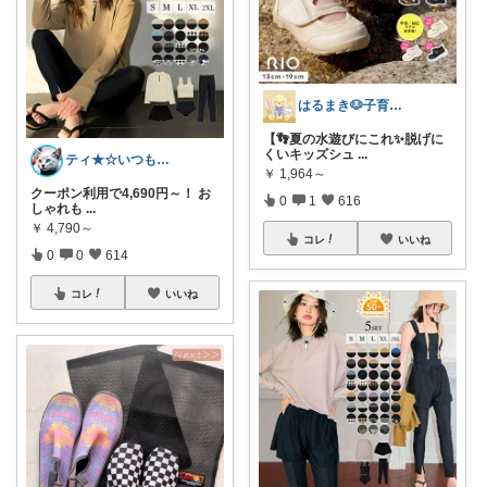
はるまき🐶子育て中
【👣夏の水遊びにこれ✨脱げに
くいキッズシュ
...
ティ★☆いつもありがとうございます♪☆★
￥
1,964～
クーポン利用で4,690円～！ お
0
1
616
しゃれも
...
￥
4,790～
コレ
いいね
0
0
614
コレ
いいね