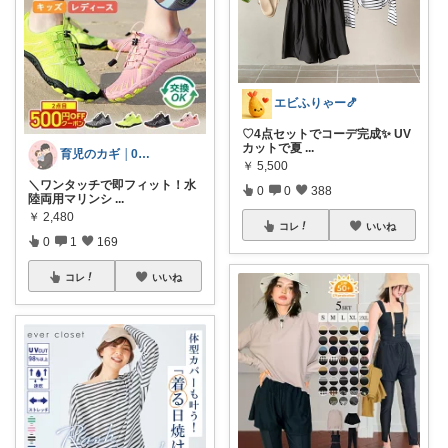
エビふりゃー🍤
♡4点セットでコーデ完成✨ UV
カットで夏
...
育児のカギ │0歳からの必須アイテム
￥
5,500
＼ワンタッチで即フィット！水
0
0
388
陸両用マリンシ
...
￥
2,480
コレ
いいね
0
1
169
コレ
いいね