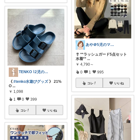
あや＠5児のママでもオシャレしたい‼︎
👙 **ラッシュガード5点セット
水着**
...
￥
4,790～
TENKO ⌇2児のママ＊暮らしを便利に
0
1
995
《
#tenko水遊びグッズ
》 21%
コレ
いいね
O
...
￥
1,098
1
0
399
コレ
いいね