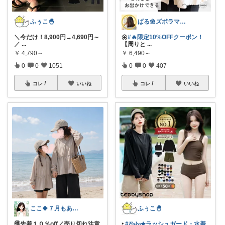
ふぅこ🐣
ぱる🌼ズボラママのラク家事
＼今だけ！8,900円→4,690円～
🌼
#🔥限定10%OFFクーポン！
／
...
【周りと
...
￥
4,790～
￥
6,490～
0
0
1051
0
0
407
コレ
いいね
コレ
いいね
ここ🍀７月もありがとう🍀
ふぅこ🐣
🉐先着１０％off／売り切れ注意
‣
#𝐹𝑢𝑘𝑜✮ラッシュガード・水着