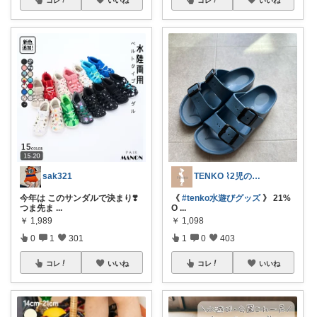
sak321
TENKO ⌇2児のママ＊暮らしを便利に
今年は このサンダルで決まり❣️
《
#tenko水遊びグッズ
》 21%
つま先ま
...
O
...
￥
1,989
￥
1,098
0
1
301
1
0
403
コレ
いいね
コレ
いいね