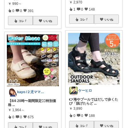
￥
2,970
￥
990～
1
0
148
0
0
391
コレ
いいね
コレ
いいね
ケーヒロ
kayo /２児ママ・子育てグッズ🌿
👉海やプールではだしで歩くた
【8/4 20時〜期間限定❤️‍🔥特別価
び「脱げたらど
...
格
...
￥
3,890
￥
1,964～
0
0
188
0
0
675
コレ
いいね
コレ
いいね