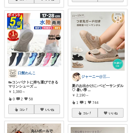
口髭わんこ
ジャーニー@三兄弟ママ
👟コンパクトに持ち運びできる
夏のお出かけに♪ベビーサンダル
マリンシューズ
...
♡ 暑い季
...
￥
1,380～
￥
2,190～
0
2
58
1
1
744
コレ
いいね
コレ
いいね