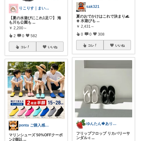
sak321
りこりす｜まいにちを楽しく♡
夏のおでかけはこれで決まり🌊
【夏の水遊びにこれ1足♡】 海
☀️ 水遊びも
...
も川も公園も
...
￥
2,431～
￥
2,200～
0
0
308
2
0
582
コレ
いいね
コレ
いいね
ゆんたん🍓ありがとう(୨୧•͈ᴗ•͈)
ponta ご購入感謝ですm(_ _)m
フリップフロップ リカバリーサ
マリンシューズ 50%OFFクーポ
ンダル c
...
ン2個以
...