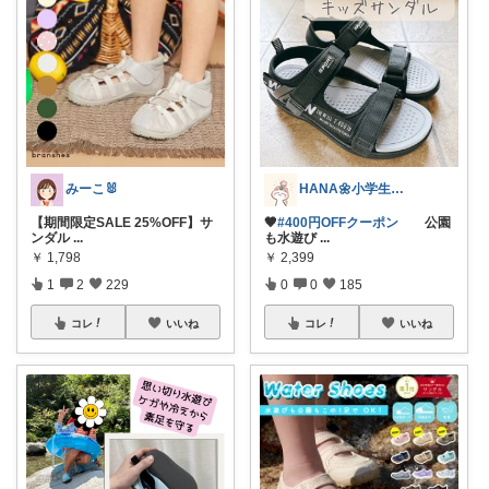
みーこ🐰
HANA🌼小学生ママ
【期間限定SALE 25%OFF】サ
🤎
#400円OFFクーポン
公園
ンダル
...
も水遊び
...
￥
1,798
￥
2,399
1
2
229
0
0
185
コレ
いいね
コレ
いいね