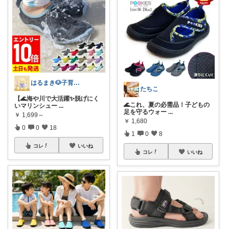
はるまき🐶子育て中
たちこ
【🌊海や川で大活躍✨脱げにく
🌊これ、夏の必需品！子どもの
いマリンシュー
...
足を守るウォー
...
￥
1,699～
￥
1,680
0
0
18
1
0
8
コレ
いいね
コレ
いいね