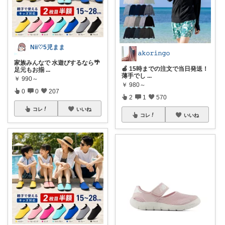
Nii♡5児まま
𝚊𝚔𝚘𝚛𝚒𝚗𝚐𝚘
家族みんなで 水遊びするなら🌴
🍎 15時までの注文で当日発送！
足元もお揃
...
薄手でし
...
￥
990～
￥
980～
0
0
207
2
1
570
コレ
いいね
コレ
いいね