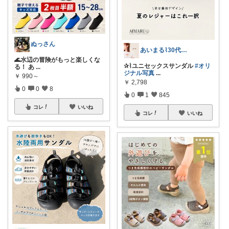
ぬっさん
あいまる⌇30代ワーママの暮らしと育児
🌊水辺の冒険がもっと楽しくな
✰⌇ユニセックスサンダル
#オリ
る！ あ
...
ジナル写真
...
￥
990～
￥
2,798
0
0
8
0
1
845
コレ
いいね
コレ
いいね