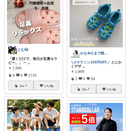
とむ🐱
かな𖧷心まで軽くなる暮らしの記録🌿
​「履くだけで、毎日が足裏セラ
＼
#マラソン100円OFF／
とにか
ピー。」 一
...
くデザ
...
￥
1,580
￥
1,989
8
4
1716
1
0
59
コレ
いいね
コレ
いいね