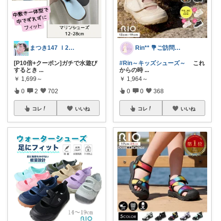
まつき147 Ｉ2児ママ脱転勤族ぐらし
Rin** 💐ご訪問感謝です💐
[P10倍+クーポン]ガチで水遊び
#Rin～キッズシューズ～
これ
するとき
...
からの時
...
￥
1,699～
￥
1,964～
0
2
702
0
0
368
コレ
いいね
コレ
いいね