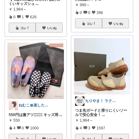
くいキッズシュ
...
￥
990～
￥
1,964～
0
0
396
0
1
626
コレ
いいね
コレ
いいね
ちりやま！ ラク×便利グッズ🫧
ねむこ🎀楽したいママの購入品ほぼオリ写
つま先ガードと滑りにくいソー
550円は激アツ❤️‍🔥❤️‍🔥 キッズ用
...
ルで安心安全！
...
￥
550
￥
1,964～
4
0
1000
4
3
1597
コレ
いいね
コレ
いいね