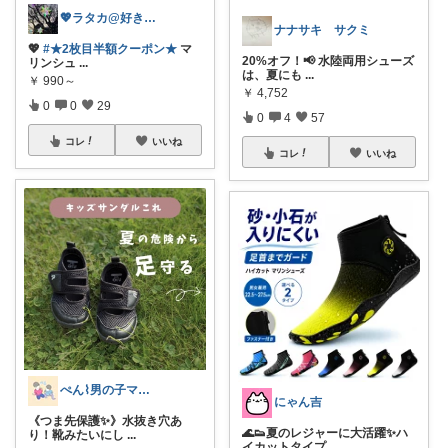
💖ラタカ@好きなもので暮らしたい💖
ナナサキ サクミ
💖
#★2枚目半額クーポン★
マ
20%オフ！📢 水陸両用シューズ
リンシュ
...
は、夏にも
...
￥
990～
￥
4,752
0
0
29
0
4
57
コレ
いいね
コレ
いいね
ぺん⌇男の子ママの暮らしと推し
にゃん吉
《つま先保護✨》水抜き穴あ
🌊👟夏のレジャーに大活躍✨ハ
り！靴みたいにし
...
イカットタイプ
...