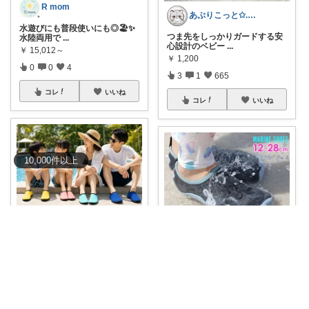
R mom
あぷりこっと✩.*˚100%ROOM経由
水遊びにも普段使いにも◎🏖️✨
つま先をしっかりガードする安
水陸両用で
...
心設計のベビー
...
￥
15,012～
￥
1,200
0
0
4
3
1
665
コレ
いいね
コレ
いいね
10,000
件
以上
うとママ｜子育て主婦セレクト 🧺
おつ＠くたくたのゆる健康
【🉐2枚目半額クーポン🉐】子
川遊びの足元に、家族でそろえ
ども用はもちろ
...
るマリンシュー
...
￥
990～