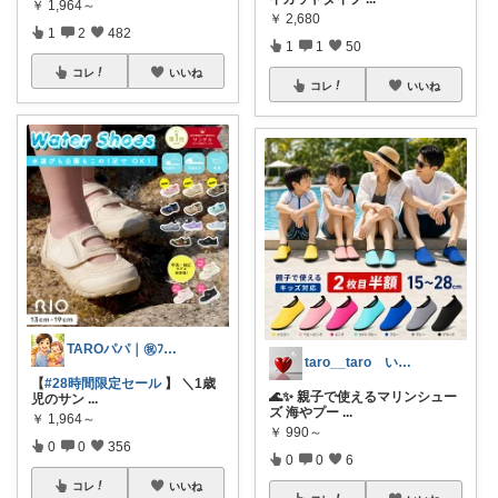
￥
1,964～
￥
2,680
1
2
482
1
1
50
コレ
いいね
コレ
いいね
TAROパパ｜㊗️ﾌｫﾛﾜｰ3.2k人
taro__taro いらっしゃませ🎶
【
#28時間限定セール
】 ＼1歳
🌊✨ 親子で使えるマリンシュー
児のサン
...
ズ 海やプー
...
￥
1,964～
￥
990～
0
0
356
0
0
6
コレ
いいね