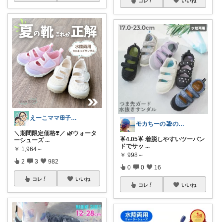
コレ
いいね
えーこママꕥ子供達と夏を楽しむぞ☀️
モカちーの🏖️のんびりライフ🐈✨
＼期間限定価格❣️／ 🌿ウォータ
🌟4.05🌟 着脱しやすいツーバン
ーシューズ
...
ドでサッ
...
￥
1,964～
￥
998～
2
3
982
0
0
16
コレ
いいね
コレ
いいね