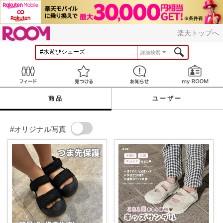
ROOM
楽天トップへ
詳細検索
Feed
見つける
お知らせ
商品
ユーザー
#オリジナル写真