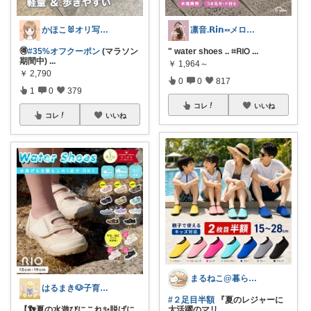
かほこ🐰オリ写350枚以上
凛音.𝗥𝗶𝗻༝༝メロウな暮らし🧸
🉐
#35%オフクーポン
(マラソン
" water shoes .. ⌗𝖱𝖨𝖮
...
期間中)
...
￥
1,964～
￥
2,790
0
0
817
1
0
379
コレ
いいね
コレ
いいね
まるねこ@暮らしと子育て🐈️🌸
はるまき🐶子育て中
#２足目半額
『夏のレジャーに
【👣夏の水遊びにこれ✨脱げに
大活躍のマリ
...