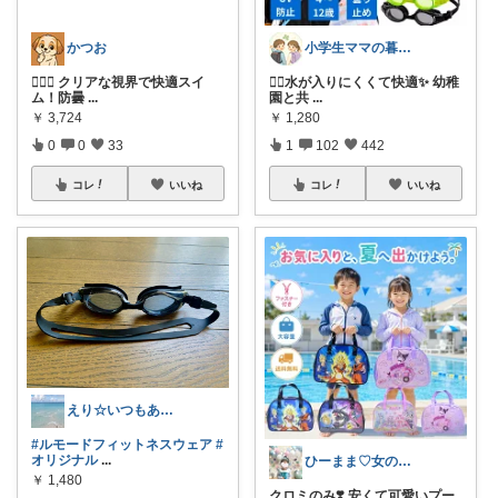
かつお
小学生ママの暮らしを楽に☘️
🏊‍♂️✨ クリアな視界で快適スイ
🏊‍♀️水が入りにくくて快適✨ 幼稚
ム！防曇
...
園と共
...
￥
3,724
￥
1,280
0
0
33
1
102
442
コレ
いいね
コレ
いいね
えり☆いつもありがとうございます
#ルモードフィットネスウェア
#
オリジナル
...
ひーまま♡女の子育児♡
￥
1,480
クロミのみ❣️ 安くて可愛いプー