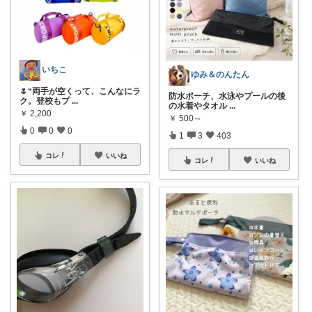
いちこ
ゆみ＆のんたん
🌷“両手が空くって、こんなにラ
防水ポーチ、水泳やプールの後
ク。登校もプ
...
の水着やタオル
...
￥
2,200
￥
500～
0
0
0
1
3
403
コレ
いいね
コレ
いいね