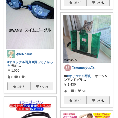
コレ
いいね
🌿RINKA🌿
#オリジナル写真
#買ってよかっ
た
安心
...
𓃠mamaクル𓃠Thanks🏡
￥
1,000
📸
#オリジナル写真
オーシャ
0
1
6
ンアンドグラ
...
￥
1,430
コレ
いいね
0
1
510
コレ
いいね