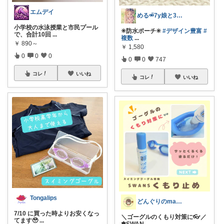
エムデイ
める⚮̈7y娘と3人暮らし𓂃◌𓈒𓐍
小学校の水泳授業と市民プール
✳︎防水ポーチ✳︎
#デザイン豊富
#
で、合計10回
...
複数
...
￥
890～
￥
1,580
0
0
0
0
0
747
コレ
いいね
コレ
いいね
Tongalips
どんぐりのmama☆子育てグッズ
7/10 に買った時よりお安くなっ
＼ゴーグルのくもり対策に👓／
てます🥹
...
✽SWAN
...