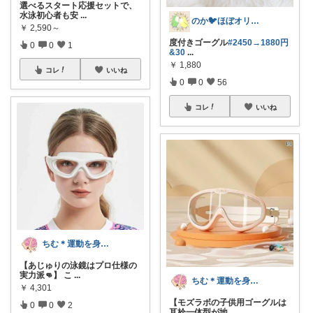
選べるスタート応援セットで、
水泳初心者も安
...
のか🐦ほぼオリ写‎🤍7日🙏✨
￥
2,590～
度付きゴーグル
#2450→1880円
0
0
1
&30
...
￥
1,880
コレ
いいね
0
0
56
コレ
いいね
ちむ＊運動を身近に、ハッピーに＊
【あじゅりの泳鏡はプロ仕様の
実力派👊】 こ
...
ちむ＊運動を身近に、ハッピーに＊
￥
4,301
【モズラボの子供用ゴーグルは
0
0
2
耳栓一体型が地
...