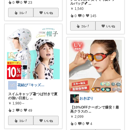
0
0
23
ルバッグ💕
...
￥
1,540
コレ
いいね
0
0
145
コレ
いいね
花結び ྀིキッズもの多め
スイムキャップ🏖️つば付きで夏
の強い日差し
...
おきぽり
￥
1,980～
【10%OFFクーポンで爆安！最
2
0
49
高クラスの
...
￥
2,099
コレ
いいね
0
0
4