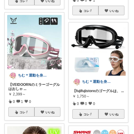
コレ
いいね
コレ
いいね
ちむ＊運動を身近に、ハッピーに＊
ちむ＊運動を身近に、ハッピーに＊
【VEIDOORNのミラーゴーグル
はおしゃ
...
【fujifujistoreのゴーグルは、
...
￥
2,399～
￥
1,750～
0
1
0
0
0
0
コレ
いいね
コレ
いいね