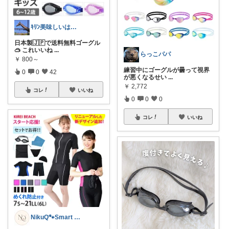
ｷﾘﾝ美味しいは正義🫶ゆる無添加☺️
日本製🇯🇵で送料無料ゴーグル
🥽 これいいね
...
らっこパパ
￥
800～
練習中にゴーグルが曇って視界
0
0
42
が悪くなるせい
...
￥
2,772
コレ
いいね
0
0
0
コレ
いいね
NikuQ🐾Smart Choice