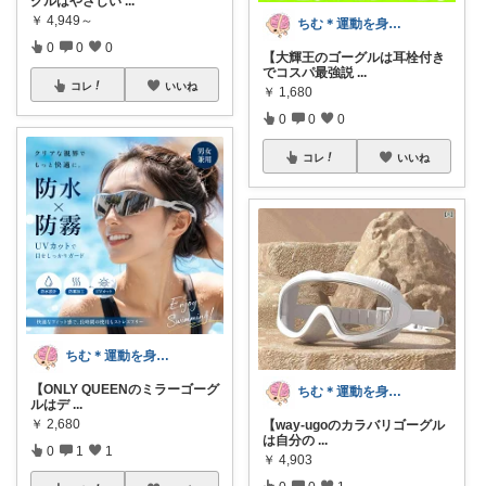
グルはやさしい
...
￥
4,949～
ちむ＊運動を身近に、ハッピーに＊
0
0
0
【大輝王のゴーグルは耳栓付き
でコスパ最強説
...
コレ
いいね
￥
1,680
0
0
0
コレ
いいね
ちむ＊運動を身近に、ハッピーに＊
【ONLY QUEENのミラーゴーグ
ちむ＊運動を身近に、ハッピーに＊
ルはデ
...
￥
2,680
【way-ugoのカラバリゴーグル
は自分の
...
0
1
1
￥
4,903
0
0
1