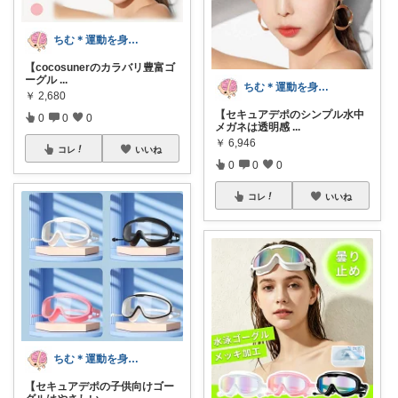
ちむ＊運動を身近に、ハッピーに＊
【cocosunerのカラバリ豊富ゴ
ーグル
...
ちむ＊運動を身近に、ハッピーに＊
￥
2,680
【セキュアデポのシンプル水中
0
0
0
メガネは透明感
...
￥
6,946
コレ
いいね
0
0
0
コレ
いいね
ちむ＊運動を身近に、ハッピーに＊
【セキュアデポの子供向けゴー