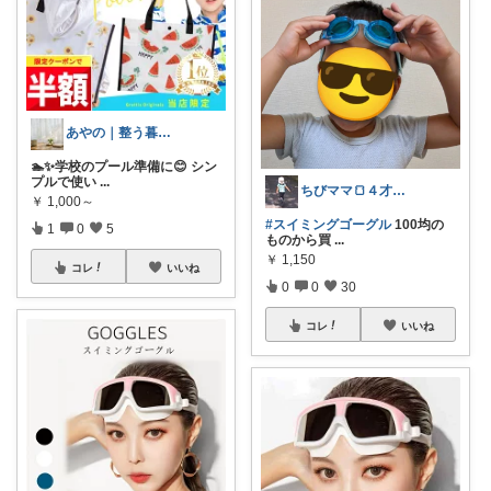
あやの｜整う暮らしROOM
🏊✨学校のプール準備に😊 シン
プルで使い
...
ちびママ🍞４才boy育児中
￥
1,000～
#スイミングゴーグル
100均の
1
0
5
ものから買
...
￥
1,150
コレ
いいね
0
0
30
コレ
いいね