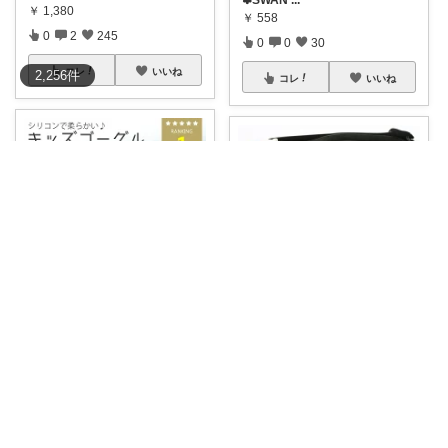
￥
1,380
￥
558
0
2
245
0
0
30
コレ
いいね
2,256
件
コレ
いいね
a---san_item
たぬきの暮らし
旅行やプールお出かけにゲット
#ゴーグル
7/25購入品♡FINA承
しておく✨✨✨
...
認！
...
￥
1,130～
￥
5,350
0
0
5
0
2
17
コレ
いいね