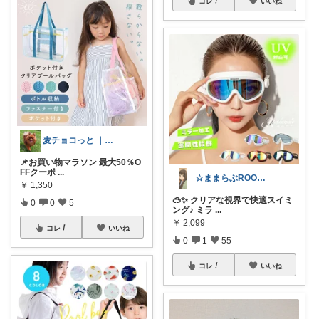
コレ
いいね
麦チョコっと ｜ キッズ＆ベビー 夏
📌お買い物マラソン 最大50％O
FFクーポ
...
☆ままらぶROOM🎀🫧初めまして☆
￥
1,350
🥽✨ クリアな視界で快適スイミ
0
0
5
ング♪ ミラ
...
￥
2,099
コレ
いいね
0
1
55
コレ
いいね