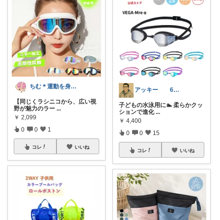
ちむ＊運動を身近に、ハッピーに＊
アッキー 6才娘👧子育て中💪
【同じくラシニコから、広い視
子どもの水泳用に🏊 柔らかクッ
野が魅力のラー
...
ションで進化
...
￥
2,099
￥
4,400
0
0
1
0
0
15
コレ
いいね
コレ
いいね