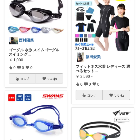
西村陽菜
ゴーグル 水泳 スイムゴーグル
スイミング
...
福田愛美
￥
1,000
フィットネス水着 レディース 選
0
0
0
べるセット
...
￥
2,590～
コレ
いいね
0
0
0
コレ
いいね