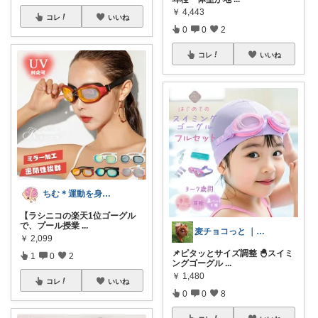
￥
4,443
コレ
いいね
0
0
2
コレ
いいね
ちむ＊運動を身近に、ハッピーに＊
【ラシニコの楽天1位ゴーグル
で、プール授業
...
麦チョコっと ｜ キッズ＆ベビー 夏
￥
2,099
📌ピタッとサイズ調整 🐣スイミ
1
0
2
ングゴーグル
...
￥
1,480
コレ
いいね
0
0
8