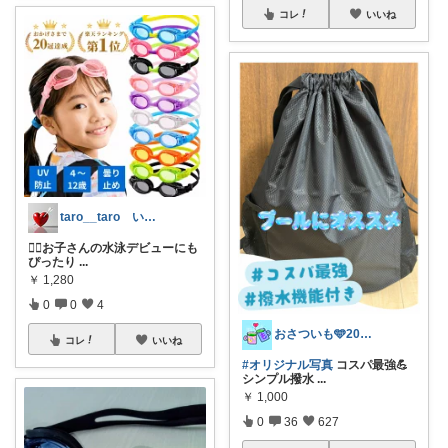
コレ
いいね
taro__taro いらっしゃませ🎶
🏊‍♀️お子さんの水泳デビューにも
ぴったり
...
￥
1,280
0
0
4
おさついも🩵20代夫婦2人暮らし
コレ
いいね
#オリジナル写真
コスパ最強💪
シンプル撥水
...
￥
1,000
0
36
627