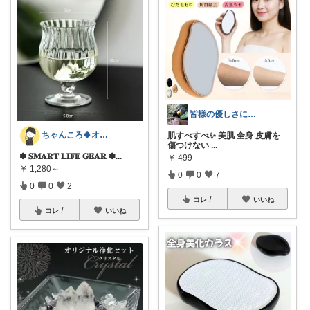
皆様の優しさに感謝です✨happyミルク
ちゃんころ🍀オリ写/インテリア/キッズ
肌すべすべ✨ 美肌 全身 皮膚を
傷つけない
...
✽ 𝐒𝐌𝐀𝐑𝐓 𝐋𝐈𝐅𝐄 𝐆𝐄𝐀𝐑 ✽ ​
...
￥
499
￥
1,280～
0
0
7
0
0
2
コレ
いいね
コレ
いいね