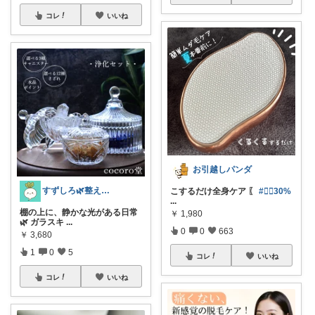
コレ
いいね
お引越しパンダ
すずしろ🌿整えながら、ゆるく暮らす
こするだけ全身ケア 〖
#❤️‍🔥30%
...
棚の上に、静かな光がある日常
￥
1,980
🌿 ガラスキ
...
0
0
663
￥
3,680
1
0
5
コレ
いいね
コレ
いいね