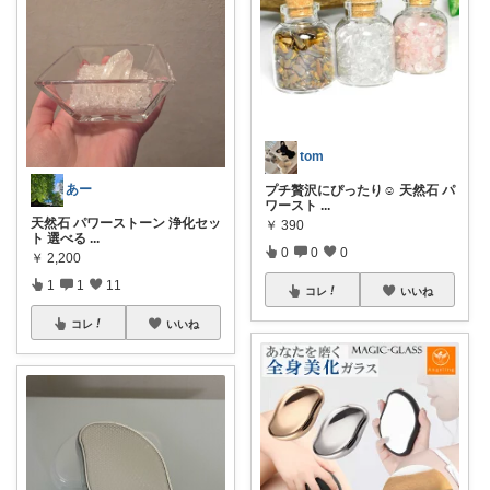
tom
あー
プチ贅沢にぴったり☺️ 天然石 パ
ワースト
...
天然石 パワーストーン 浄化セッ
￥
390
ト 選べる
...
0
0
0
￥
2,200
1
1
11
コレ
いいね
コレ
いいね