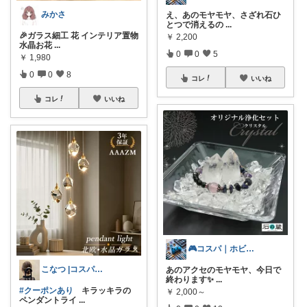
みかさ
え、あのモヤモヤ、さざれ石ひ
とつで消えるの
...
🎉ガラス細工 花 インテリア置物
￥
2,200
水晶お花
...
0
0
5
￥
1,980
0
0
8
コレ
いいね
コレ
いいね
🎮コスパ｜ホビー｜お得セール
こなつ |コスパ重視と丁寧な暮らし🌷
あのアクセのモヤモヤ、今日で
終わります✨
...
#クーポンあり
キラッキラの
￥
2,000～
ペンダントライ
...