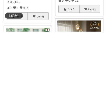
0
0
12
￥
5,244～
1
1
616
コレ
いいね
1,608
件
コレ
いいね
Huong Garden
𝑀𝑎𝑠ℎ𝑖𝑟𝑜
✨まるで宝石のように輝く水晶
ガラスのペンダ
...
#美しい音色で涼を呼ぶ風鈴
●石
￥
5,244～
英ガラス
...
0
0
3
￥
8,800
1
0
8
コレ
いいね
コレ
いいね