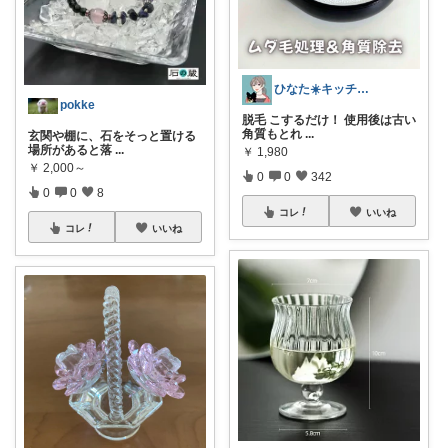
ひなた☀️キッチン✿暮らし✿美容
pokke
脱毛 こするだけ！ 使用後は古い
角質もとれ
...
玄関や棚に、石をそっと置ける
場所があると落
...
￥
1,980
￥
2,000～
0
0
342
0
0
8
コレ
いいね
コレ
いいね