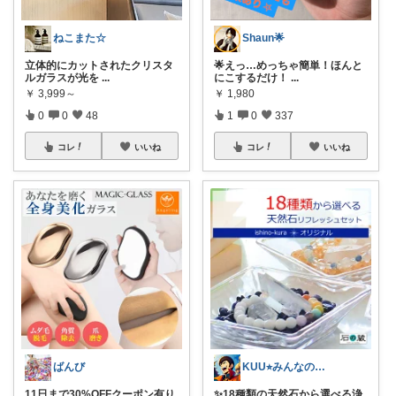
ねこまた☆
Shaun🌟
立体的にカットされたクリスタ
🌟えっ…めっちゃ簡単！ほんと
ルガラスが光を
...
にこするだけ！
...
￥
3,999～
￥
1,980
0
0
48
1
0
337
コレ
いいね
コレ
いいね
ばんび
KUU⭐︎みんなの部屋
11日まで30%OFFクーポン有り
✨18種類の天然石から選べる浄