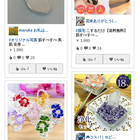
花🌼ありがとう(*･ω･)*_ _)ﾍ
maruka お礼はプロフに🙏
#脱毛
こするだけ【送料無料】
肌すべすべ
...
#オリジナル写真
肌すべすべ 美
￥
1,980
肌 全身
...
0
0
24
￥
1,980
0
0
20
コレ
いいね
コレ
いいね
🎮コスパ｜ホビー｜お得セール