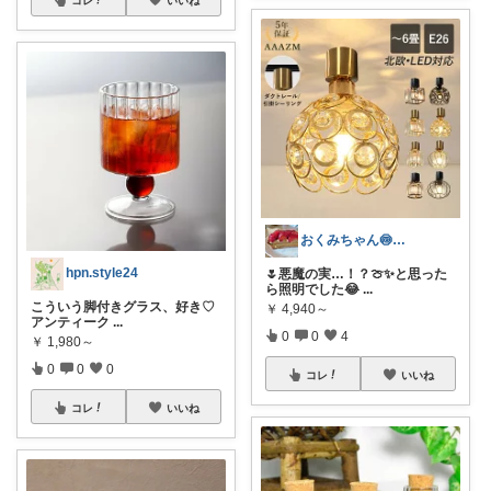
おくみちゃん🍥朝コレ界隈
hpn.style24
🌷悪魔の実…！？🍈✨と思った
ら照明でした😂
...
こういう脚付きグラス、好き♡
￥
4,940～
アンティーク
...
0
0
4
￥
1,980～
0
0
0
コレ
いいね
コレ
いいね