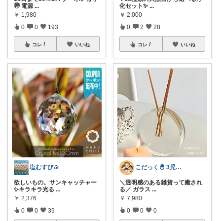
🉐 電源
...
化セット✨
...
￥
1,980
￥
2,000
0
0
193
0
2
28
コレ
いいね
コレ
いいね
塩むすび🍙
こだっく🐣 3児のママ
欲しいもの。サンキャッチャー
＼透明感のある雑貨って癒され
✨キラキラ光る
...
る／ ガラス
...
￥
2,376
￥
7,980
0
0
39
0
0
0