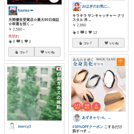
おはぎのお気に入り★
fuunee🥕
キラキラ サンキャッチャー クリ
月間優良受賞店☆最大90日保証
スタル 吊
...
☆幸運を招く
...
￥
2,880
￥
2,580～
0
0
12
売切れ
0
0
2
コレ
いいね
コレ
いいね
あずきゃり○o。.🐟🐠
mercy3
#30%OFFクーポン
こするだけ
肌すべす
...