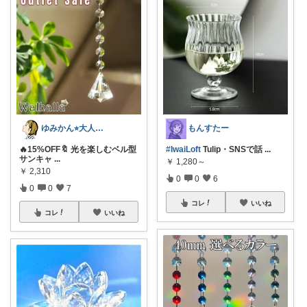
ゆみかん⭐︎大人の暮らし研究室
もんすたー
🔥15%OFF🔖 光を楽しむベル型
#IwaiLoft
Tulip・SNSで話
...
サンキャ
...
￥
1,280～
￥
2,310
0
0
6
0
0
7
コレ
いいね
コレ
いいね