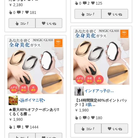
0
2
125
￥
2,180
0
7
181
コレ
いいね
コレ
いいね
インドアっ子@ご購入ありがとうございます
꧁ポイマニ꧂
【14時間限定40%ポイントバッ
ク！】
#肌
...
🔥最大40%オフクーポンあり‼️
￥
1,980
くるくる擦
...
0
0
180
￥
1,980
1
1
1444
コレ
いいね
コレ
いいね