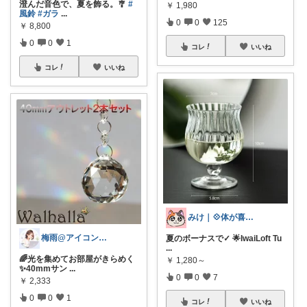
澄んだ音色で、夏を飾る。🎐
#
￥
1,980
風鈴
#ガラ
...
0
0
125
￥
8,800
0
0
1
コレ
いいね
コレ
いいね
みけ｜💠体が喜ぶもの・便利なもの
梅雨@アイコン変えました
夏のボーナスで✓ 🌟IwaiLoft Tu
...
🌈光を集めてお部屋がきらめく
￥
1,280～
✨40mmサン
...
0
0
7
￥
2,333
0
0
1
コレ
いいね