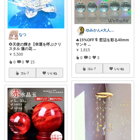
ゆみかん⭐︎大人の暮らし研究室
なつ
🔥15%OFF🔖 窓辺を彩る40mm
🌻天使の輝き【幸運を呼ぶクリ
サンキ
...
スタル 蓮の花
...
￥
1,815
￥
5,500
0
0
3
0
0
15
コレ
いいね
コレ
いいね