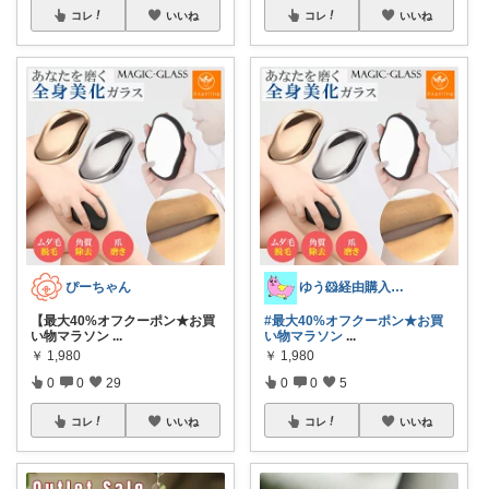
コレ
いいね
コレ
いいね
ぴーちゃん
ゆう🐹経由購入感謝🙇‍♀️
【最大40%オフクーポン★お買
#最大40%オフクーポン★お買
い物マラソン
...
い物マラソン
...
￥
1,980
￥
1,980
0
0
29
0
0
5
コレ
いいね
コレ
いいね