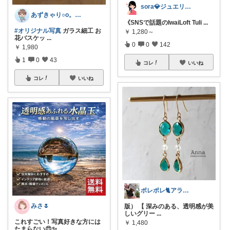
sora💎ジュエリールーム
あずきゃり○o。.🐟🐠
《SNSで話題のIwaiLoft Tuli
...
#オリジナル写真
ガラス細工 お
￥
1,280～
花バスケッ
...
0
0
142
￥
1,980
1
0
43
コレ
いいね
コレ
いいね
ポレポレ🐈アラフィフの可愛い図鑑
みさ🌷
版） 【 深みのある、透明感が美
しいグリー
...
これすごい！写真好きな方には
￥
1,480
たまらない😍✨
...