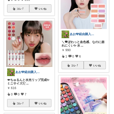
コレ
いいね
あお🩵経由購入❤️感謝✨
＼💗ぽわっと血色感、なのに崩
れにくい✨ 水
...
￥
990
1
0
6
コレ
いいね
あお🩵経由購入❤️感謝✨
💋ちゅるんと水光リップ完成✨
ミニサイズだ
...
￥
616
0
0
7
コレ
いいね