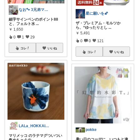
なお🐾 3兄弟ママ🐈‍⬛🐈
星に願いを🌠
細字サインペンのポイント88
ザ・プレミアム・モルツか
と、フェルト水
...
ら、“ゆったりとし
...
￥
1,650
￥
5,491
0
1
29
0
0
121
コレ
いいね
コレ
いいね
LALa_HOKKAIDO北海道移住生活
pokke
マリメッコ のラテマグついつい
暑い日のコーデに、いつもと違