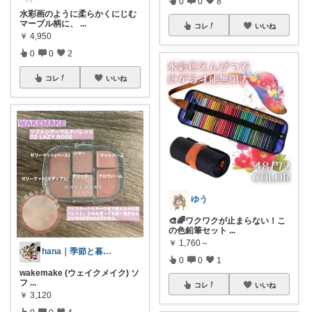
0
0
8
水彩画のように柔らかくにじむ
マーブル柄に、
...
コレ
いいね
￥
4,950
0
0
2
コレ
いいね
ゆう
🎨🌈ワクワクが止まらない！こ
の色鉛筆セット
...
￥
1,760～
hana｜季節と暮らしの余白だより
0
0
1
wakemake (ウェイクメイク) ソ
フ
...
コレ
いいね
￥
3,120