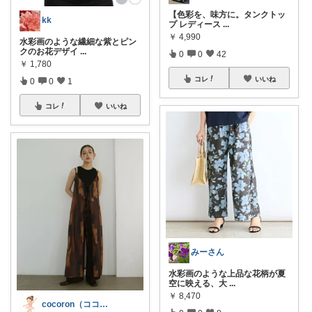
【色彩を、味方に。タンクトッ
kk
プ レディース
...
￥
4,990
水彩画のような繊細な紫とピン
クのお花デザイ
...
0
0
42
￥
1,780
コレ
いいね
0
0
1
コレ
いいね
みーさん
水彩画のような上品な花柄が夏
空に映える、大
...
￥
8,470
cocoron（ココロン）