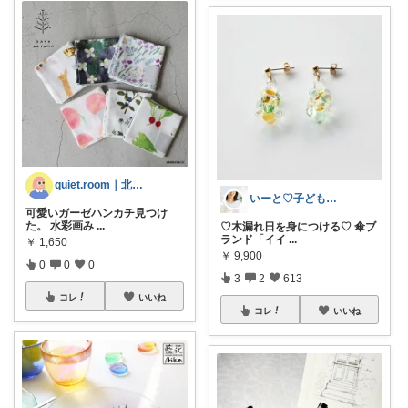
quiet.room｜北欧と暮らしの雑貨
いーと♡子ども日用品/スイーツギフト/猫
可愛いガーゼハンカチ見つけ
た。 水彩画み
...
♡木漏れ日を身につける♡ 傘ブ
ランド「イイ
...
￥
1,650
￥
9,900
0
0
0
3
2
613
コレ
いいね
コレ
いいね