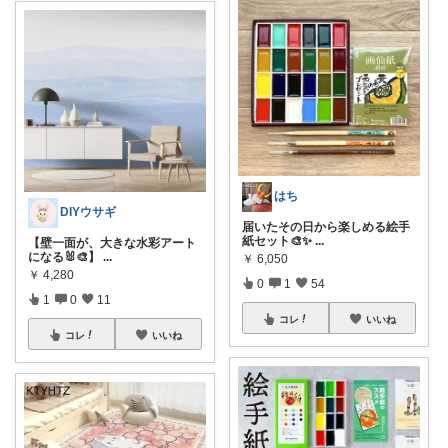
はち
DIYウサギ
届いたその日から楽しめる絵手
紙セット🎨✨
...
【壁一面が、大きな水彩アート
になる🐰🎨】
...
￥
6,050
￥
4,280
0
1
54
1
0
11
コレ
いいね
コレ
いいね