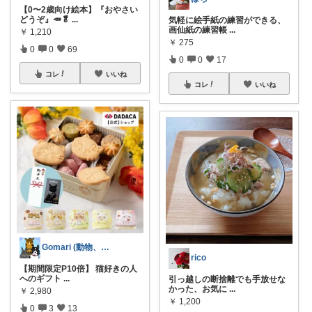
【0〜2歳向け絵本】『おやさい
どうぞ』🥕🥬
...
気軽に絵手紙の練習ができる、
画仙紙の練習帳
...
￥
1,210
￥
275
0
0
69
0
0
17
コレ
いいね
コレ
いいね
Gomari (動物、ハンドメイド好き)
rico
【期間限定P10倍】 猫好きの人
へのギフト
...
引っ越しの断捨離でも手放せな
かった、お気に
...
￥
2,980
￥
1,200
0
3
13