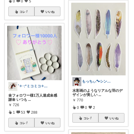
0
0
5
コレ
いいね
もっちぃ🐾シンプルライフwithネコ
˚✧･:*ミコミコ✧₊⁎･:*thx☺︎
水彩画のようなリアルな羽のデ
ザインが美しい
...
🌼フォロワー様1万人達成🌼感
謝🌼 いつも
...
￥
770
￥
726
0
0
2
1
53
288
コレ
いいね
コレ
いいね