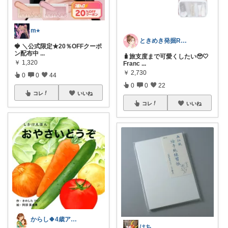
m⭐︎
ときめき発掘ROOM
🍓 ＼公式限定★20％OFFクーポ
ン配布中
...
🧳旅支度まで可愛くしたい🥹🤍
￥
1,320
Franc
...
￥
2,730
0
0
44
0
0
22
コレ
いいね
コレ
いいね
からし🍀4歳アレっ子育児&知育
はち