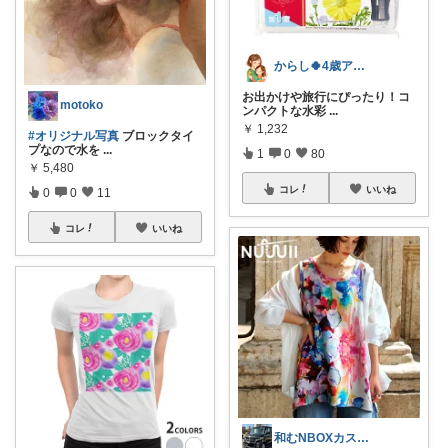
からし🍀4歳アレっ子育児&知育
お出かけや旅行にぴったり！コ
motoko
ンパクトな水彩
...
￥
1,232
#オリジナル写真
ブロックタイ
プなので水を
...
1
0
80
￥
5,480
コレ
いいね
0
0
11
コレ
いいね
和むNBOXカスタム👍上限中🙇