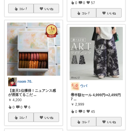
0
0
57
コレ
いいね
コレ
いいね
room 70.
ウパ
【楽天1位獲得！ニュアンス感
が洒落てるこだ
...
🉐半額セール 4,999円⇨2,499円
7
...
￥
4,200
￥
2,999
0
0
6
0
0
45
コレ
いいね
コレ
いいね