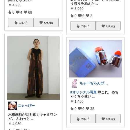
集めちゃうの
...
う彩りを添えた
...
￥
4,235
￥
3,960
0
4
69
0
0
2
コレ
いいね
コレ
いいね
ちゃーちゃん‪ꯁꯧありがとう🫶🏻💕
#オリジナル写真
💬これ、めち
ゃくちゃ使い
...
￥
1,450
にゃっぴー
0
0
38
水彩画柄が目を惹くキャミワン
ピ。 ふわっと
...
コレ
いいね
￥
4,950