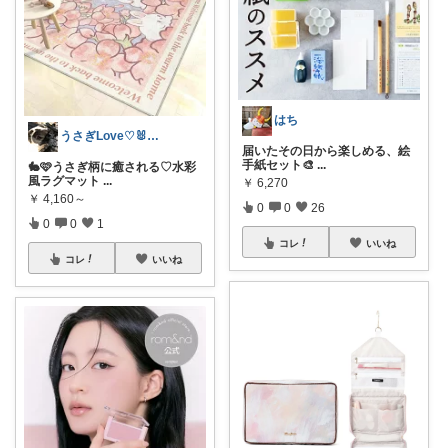
はち
うさぎLove♡🐰みーちゃん🐰
届いたその日から楽しめる、絵
手紙セット🎨
...
🐇🩷うさぎ柄に癒される♡水彩
風ラグマット
...
￥
6,270
￥
4,160～
0
0
26
0
0
1
コレ
いいね
コレ
いいね