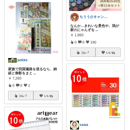
ちうう@キャンプとネコ様が好きです
なんか…きれいな景色や、我が
家のにゃんずを
...
￥
1,860
0
0
190
コレ
いいね
pokke
家族で四国遍路を巡るなら、納
経と御影をまと
...
￥
7,260
0
0
2
コレ
いいね
sawa