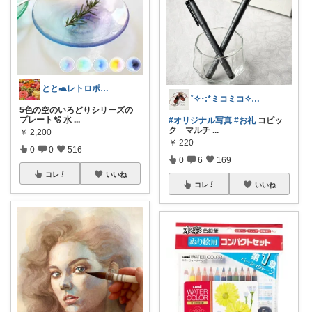
とと🐢レトロポップとキッチン雑貨👒
˚✧･:*ミコミコ✧₊⁎･:*thx☺︎
5色の空のいろどりシリーズの
プレート🫧 水
...
#オリジナル写真
#お礼
コピッ
ク マルチ
...
￥
2,200
￥
220
0
0
516
0
6
169
コレ
いいね
コレ
いいね