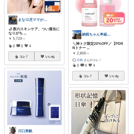
まな⌇2児ママが目指すゆとりある暮らし
🌙 夜のスキンケア、つい適当に
なりがち
...
納税ちゃん🌟経由購入★
￥
5,720～
＼神トク限定20%OFF／【PDR
0
0
4
Nトナー
...
￥
2,800～
コレ
いいね
豆助
さんのコレ！
0
0
4
コレ
いいね
川口美帆