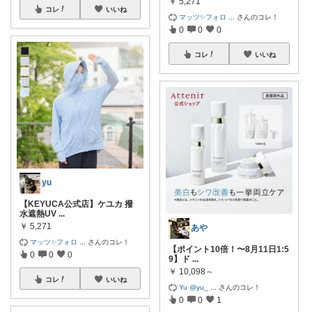
￥
5,271
コレ
いいね
マッツ✨フォロ
...
さんのコレ！
0
0
0
コレ
いいね
yu
【KEYUCA公式店】ケユカ 撥
水遮熱UV
...
￥
5,271
あや
マッツ✨フォロ
...
さんのコレ！
【ポイント10倍！〜8月11日1:5
0
0
0
9】ド
...
￥
10,098～
コレ
いいね
Yu @yu_
...
さんのコレ！
0
0
1