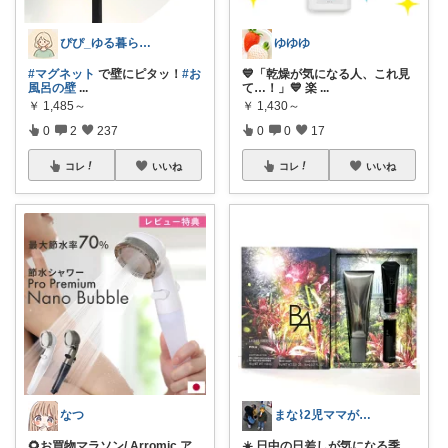
ぴぴ_ゆる暮らし🌿
ゆゆゆ
#マグネット
で壁にピタッ！
#お
💙「乾燥が気になる人、これ見
風呂の壁
...
て…！」💙 楽
...
￥
1,485～
￥
1,430～
0
2
237
0
0
17
コレ
いいね
コレ
いいね
なつ
まな⌇2児ママが目指すゆとりある暮らし
🌻お買物マラソン/ Arromic ア
☀️ 日中の日差しが気になる季