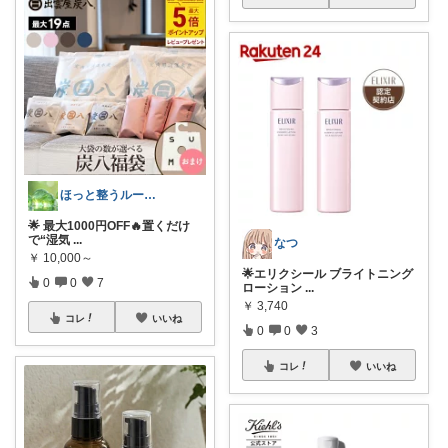
ほっと整うルーム🌿
🌟 最大1000円OFF🔥置くだけ
で“湿気
...
なつ
￥
10,000～
🌟エリクシール ブライトニング
0
0
7
ローション
...
￥
3,740
コレ
いいね
0
0
3
コレ
いいね