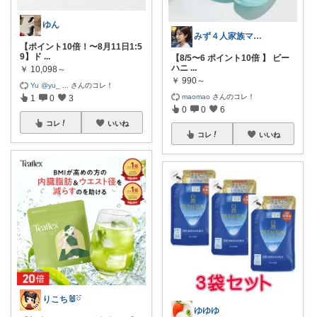
ゆん
みず４人家族ママ★３０代子育て奮闘中🙆
【ポイント10倍！〜8月11日1:5
9】ド
...
【8/5〜6 ポイント10倍 】 ビー
ハニ
...
￥
10,098～
￥
990～
Yu @yu_
...
さんのコレ！
maomao
さんのコレ！
1
0
3
0
0
6
コレ
いいね
コレ
いいね
りこち🐰ྀི
ゆゆゆ