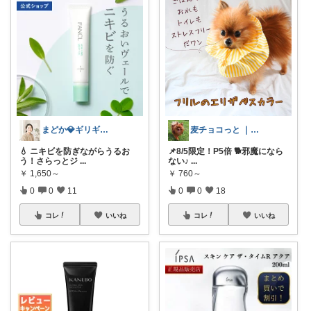
まどか💎ギリギリアラサーOL
麦チョコっと ｜ キッズ＆ベビー 夏
💧 ニキビを防ぎながらうるお
📌8/5限定！P5倍 🐕邪魔になら
う！さらっとジ
...
ない♪
...
￥
1,650～
￥
760～
0
0
11
0
0
18
コレ
いいね
コレ
いいね