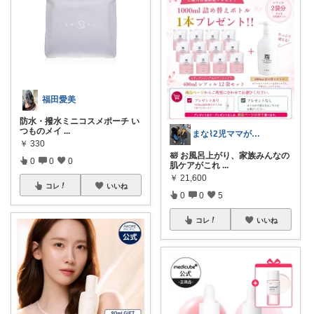
福田愛美
防水・撥水ミニコスメポーチ い
つものメイ
...
まな⌇2児ママが目指すゆとりある暮らし
￥
330
🛀 お風呂上がり、家族みんなの
0
0
0
肌ケアがこれ
...
￥
21,600
コレ
いいね
0
0
5
コレ
いいね