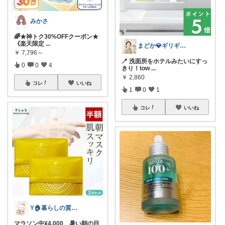
みかさ
🌈★神トク30%OFFクーポン★
《楽天限定
...
まどか💎ギリギリアラサーOL
￥
7,796～
🪥 洗面所をホテルみたいにすっ
0
0
4
きり！tow
...
￥
2,860
コレ
いいね
1
0
1
コレ
いいね
Y🏠暮らしの質が上がる物探し
マラソン中¥4,000、暑い朝の目