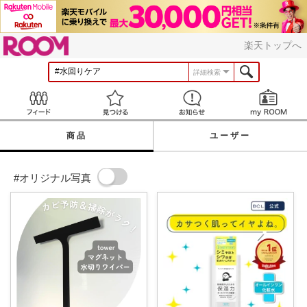
ROOM
楽天トップへ
詳細検索
Feed
見つける
お知らせ
商品
ユーザー
#オリジナル写真