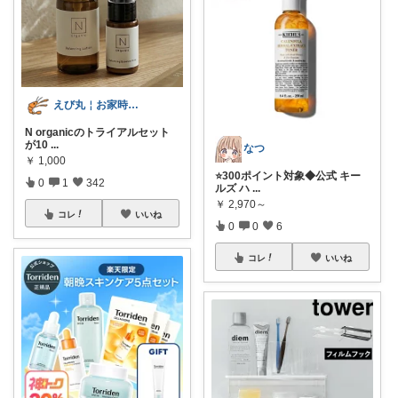
えび丸￤お家時間を快適にする アイテム
N organicのトライアルセット
が10
...
なつ
￥
1,000
⭐️300ポイント対象◆公式 キー
0
1
342
ルズ ハ
...
￥
2,970～
コレ
いいね
0
0
6
コレ
いいね