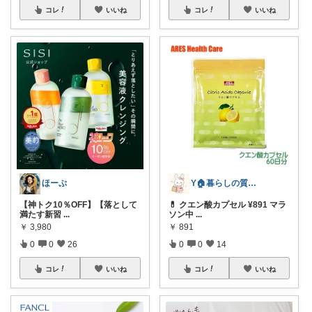
コレ
いいね
コレ
いいね
ほーぷ
Y🏠暮らしの質が上がる物探し
【神トク10％OFF】【落として
💊 クエン酸カプセル ¥891 マラ
満たす新習
...
ソン中
...
￥
3,980
￥
891
0
0
26
0
0
14
コレ
いいね
コレ
いいね