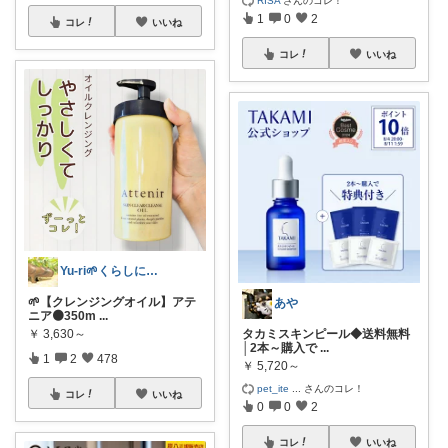
1
0
2
コレ
いいね
コレ
いいね
Yu-ri🌱くらしに役立つアイテム
🌱【クレンジングオイル】アテ
あや
ニア🟠350m
...
￥
3,630～
タカミスキンピール◆送料無料
│2本～購入で
...
1
2
478
￥
5,720～
pet_ite
...
さんのコレ！
コレ
いいね
0
0
2
コレ
いいね