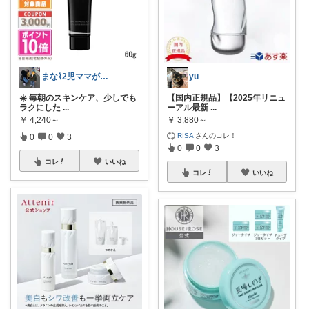
まな⌇2児ママが目指すゆとりある暮らし
yu
☀️ 毎朝のスキンケア、少しでも
【国内正規品】【2025年リニュ
ラクにした
...
ーアル最新
...
￥
4,240～
￥
3,880～
RISA
さんのコレ！
0
0
3
0
0
3
コレ
いいね
コレ
いいね