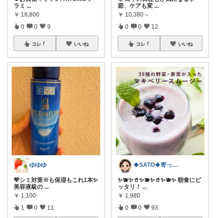
ラミ
...
節、ケアも変
...
￥
16,800
￥
10,380～
0
0
9
0
0
12
コレ
いいね
コレ
いいね
ゆゆゆ
🍀SATO🍀寄って、見てらっしゃい！
💙シミ対策※も保湿もこれ1本✨
​✨🫐✨🥤✨🫐✨🥤✨🫐✨ 朝食にピ
美容液級の
...
ッタリ！
...
￥
1,100
￥
1,980
1
0
11
0
0
93