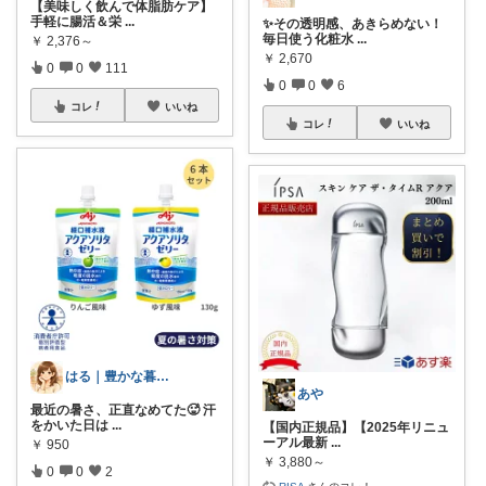
【美味しく飲んで体脂肪ケア】
手軽に腸活＆栄
...
✨その透明感、あきらめない！
毎日使う化粧水
...
￥
2,376～
￥
2,670
0
0
111
0
0
6
コレ
いいね
コレ
いいね
はる｜豊かな暮らしノート
あや
最近の暑さ、正直なめてた🥵 汗
をかいた日は
...
【国内正規品】【2025年リニュ
ーアル最新
...
￥
950
￥
3,880～
0
0
2
RISA
さんのコレ！