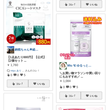
コレ
いいね
納税ちゃん🌟経由購入★
【1点あたり880円】【公式】
【2個セット
...
￥
1,760
Miu 🫧 ゆるっと自分磨き。
miyu あり
...
さんのコレ！
＼お買い物マラソンや買い回り
0
0
5
にもおすすめ／
...
￥
1,084
コレ
いいね
0
0
5
コレ
いいね