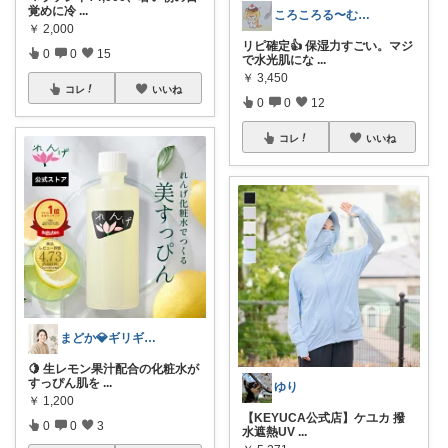
覚めに冷
...
ころころる〜む✨経由購入感謝です✨
￥
2,000
リピ確定👍 保湿力すごい。マジ
0
0
15
で水光肌にな
...
￥
3,450
コレ
いいね
0
0
12
コレ
いいね
まどか💎ギリギリアラサーOL
🍋 生レモン果汁配合の化粧水が
すっぴん肌を
...
ゆり
￥
1,200
【KEYUCA公式店】ケユカ 撥
0
0
3
水遮熱UV
...