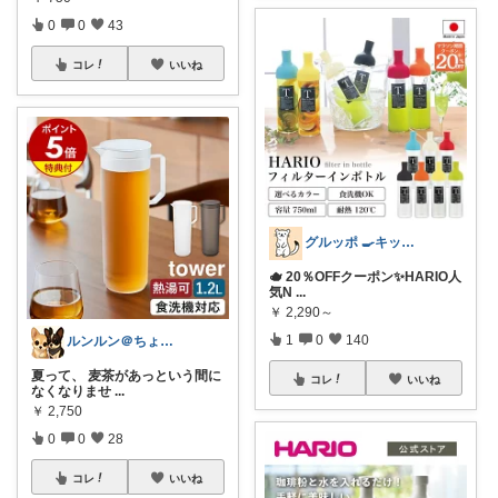
0
0
43
コレ
いいね
グルッポ 🍳キッチン
🫖 20％OFFクーポン✨HARIO人
気N
...
￥
2,290～
1
0
140
ルンルン＠ちょいラク暮らし
夏って、 麦茶があっという間に
コレ
いいね
なくなりませ
...
￥
2,750
0
0
28
コレ
いいね