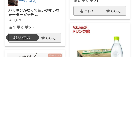
0
0
31
テツにゃん
パッキンがなくて洗いやすいウ
コレ
いいね
ォーターピッチ
...
￥
1,070
1
0
30
10,000
件
以上
コレ
いいね
お気楽でここ☕️
💐8/5 ご購入ありがとうござい
ます💐 【
...
￥
2,280
2
0
286
ねむこ🎀楽したいママの購入品ほぼオリ写
超シンプル♡ towerの冷水筒 パ
コレ
いいね
ッキン
...
￥
1,980～