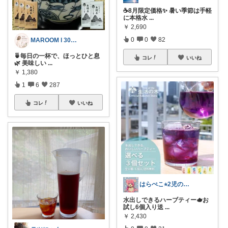
☕️8月限定価格✨ 暑い季節は手軽
に本格水
...
￥
2,690
0
0
82
MAROOM l 30代の愛用品🧡
🍵毎日の一杯で、ほっとひと息
コレ
いいね
🌿 美味しい
...
￥
1,380
1
6
287
コレ
いいね
はらぺこ⭐︎2児のママ
水出しできるハーブティー🫖お
試し6個入り送
...
￥
2,430