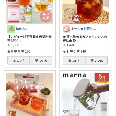
Tabi*ico
まーこ🫖お茶とお菓子と日々の暮らし
【レビュー13万件超え😳送料無
🫖 夜も飲めるカフェインレスの
料1,000
...
和紅茶 静
...
￥
1,000～
￥
1,404
0
0
105
1
0
849
コレ
いいね
コレ
いいね