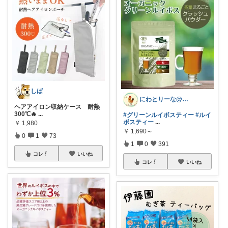
しば
にわとりーな@皆様に感謝
ヘアアイロン収納ケース 耐熱
300℃🔥
...
#グリーンルイボスティー
#ルイ
ボスティー
...
￥
1,980
￥
1,690～
0
1
73
1
0
391
コレ
いいね
コレ
いいね