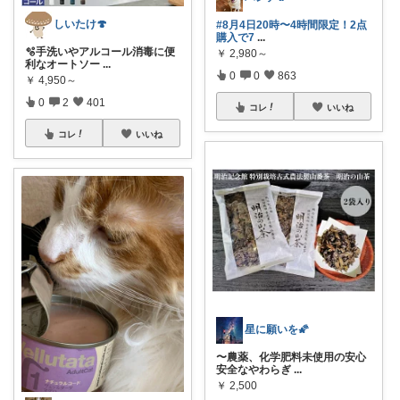
しいたけ🍄
#8月4日20時〜4時間限定！2点
購入で7
...
🫧手洗いやアルコール消毒に便
￥
2,980～
利なオートソー
...
0
0
863
￥
4,950～
0
2
401
コレ
いいね
コレ
いいね
星に願いを🌠
〜農薬、化学肥料未使用の安心
安全なやわらぎ
...
￥
2,500