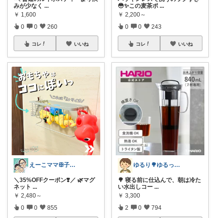
みが少なく
...
😳✨この麦茶ポ
...
￥
1,600
￥
2,200～
0
0
260
0
0
243
コレ
いいね
コレ
いいね
えーこママꕥ子供達と夏を楽しむぞ☀️
ゆるり🌳ゆるっと暮らし整える🧺🫕
＼35%OFFクーポン❣️／ 🌿マグ
🌳 寝る前に仕込んで、朝は冷た
ネット
...
い水出しコー
...
￥
2,480～
￥
3,300
0
0
855
2
0
794