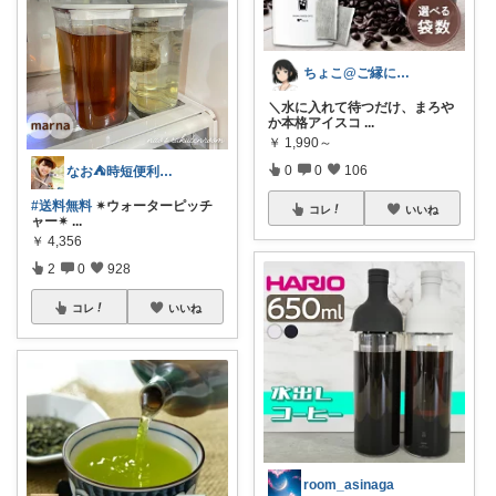
ちょこ@ご縁に感謝致します💗
＼水に入れて待つだけ、まろや
か本格アイスコ
...
￥
1,990～
0
0
106
なお⛺️時短便利グッズ好き♡オリ写多め♪
#送料無料
✴︎ウォーターピッチ
コレ
いいね
ャー✴︎
...
￥
4,356
2
0
928
コレ
いいね
room_asinaga