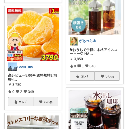
があべら🌼
☕おうちで手軽に本格アイスコ
ーヒー🤍 HA
...
￥
3,850
0
1
840
room_mo
高レビュー5.00🌟 送料無料3,78
コレ
いいね
0円
...
￥
3,780
0
2
349
コレ
いいね