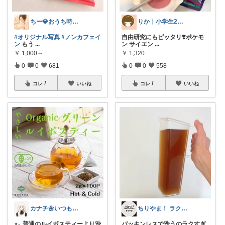
ちー💎おうち時間と整える暮らし🏠
りか┊小学生2人4人家族2LDK暮らし
#オリジナル写真
#ノンカフェイ
自由研究にもピッタリ❣️ポケモ
ン
もう
...
ン サイエン
...
￥
1,000～
￥
1,320
0
0
681
0
0
558
コレ
いいね
コレ
いいね
カナチ🌼いつもご覧くださり感謝ꕤ
ちりやま！ ラク×便利グッズ🫧
⋆⸜ 普通のルイボスティーより渋
パッキンレスで洗うのラクすぎ