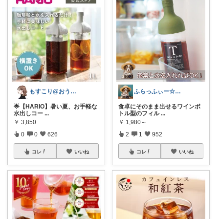
もすこり@おうち満喫＆外出頑張る
ふらっふぃー☆ナチュラルな暮らし☆
🌟【HARIO】暑い夏、お手軽な
食卓にそのまま出せるワインボ
水出しコー
...
トル型のフィル
...
￥
3,850
￥
1,980～
0
0
626
2
1
952
コレ
いいね
コレ
いいね