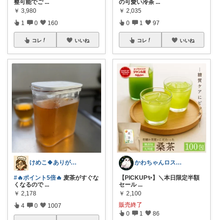
整可能でご
...
の可愛い冷茶
...
￥
3,980
￥
2,035
1
0
160
0
1
97
コレ
いいね
コレ
いいね
けめこ🍀ありがとうございます🤭💕
​かわちゃんロス✨️@コラムで綴る紹介
#🔥ポイント5倍🔥
麦茶がすぐな
​【PICKUP✨️】＼本日限定半額
くなるので
...
セール
...
￥
2,178
￥
2,100
販売終了
4
0
1007
0
1
86