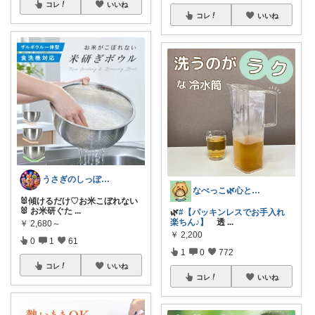
コレ
いいね
コレ
いいね
うさぎのしっぽ43🐰2児の母👧朝コレ
なべっこ🌿心と体を整える暮らし
🐰傾けるだけ♡お米こぼれない
🐰 お米研ぐた
...
🌿
#【パッキンレスでお手入れ
楽ちん♪】
透
...
￥
2,680～
￥
2,200
0
1
61
1
0
772
コレ
いいね
コレ
いいね