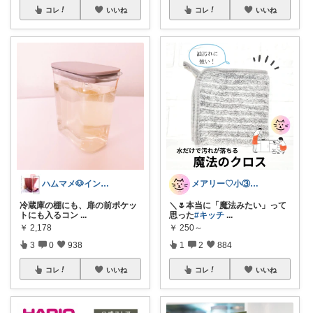
コレ
いいね
コレ
いいね
ハムマメ🐶インテリア・キッチン🌸
メアリー♡小③女の子のママ•᎑•ꕤ
冷蔵庫の棚にも、扉の前ポケッ
＼🌷本当に「魔法みたい」って
トにも入るコン
...
思った
#キッチ
...
￥
2,178
￥
250～
3
0
938
1
2
884
コレ
いいね
コレ
いいね