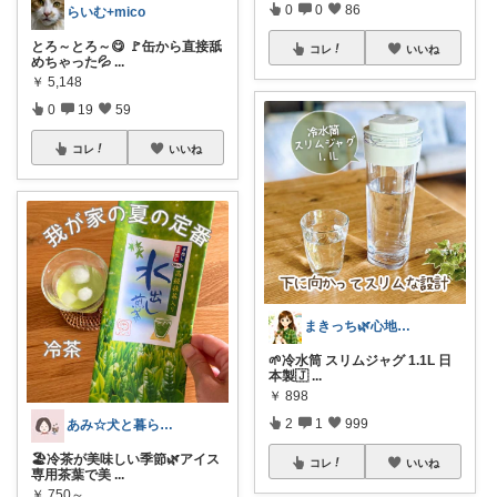
0
0
86
らいむ+mico
とろ～とろ～😋 🚩缶から直接舐
コレ
いいね
めちゃった💦
...
￥
5,148
0
19
59
コレ
いいね
まきっち🌿心地よい暮らし🌿
🌱冷水筒 スリムジャグ 1.1L 日
本製🇯
...
￥
898
2
1
999
あみ☆犬と暮らす🐾
🏖️冷茶が美味しい季節🌿アイス
コレ
いいね
専用茶葉で美
...
￥
750～