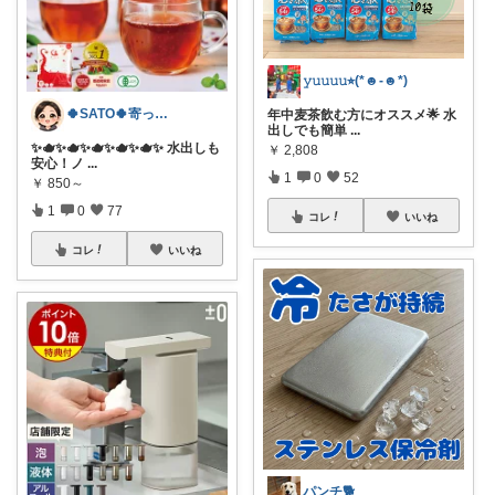
𝚢𝚞𝚞𝚞𝚞⭐︎(*☻-☻*)
🍀SATO🍀寄って、見てらっしゃい！
年中麦茶飲む方にオススメ🌟 水
出しでも簡単
...
​✨🫖✨🫖✨🫖✨🫖✨🫖✨ 水出しも
￥
2,808
安心！ノ
...
1
0
52
￥
850～
1
0
77
コレ
いいね
コレ
いいね
パンチ🐕