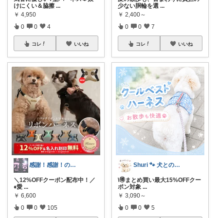
けにくい＆脇擦
...
少ない胴輪を選
...
￥
4,950
￥
2,400～
0
0
4
0
0
7
コレ
いいね
コレ
いいね
感謝！感謝！のＮＯＡ
Shuri 🐾 犬とのんびり暮らし
＼12%OFFクーポン配布中！／
\🉐まとめ買い最大15%OFFクー
♦️愛
...
ポン対象
...
￥
6,600
￥
3,090～
0
0
105
0
0
5