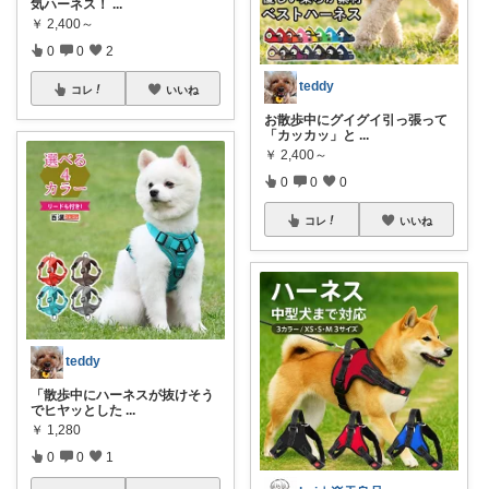
気ハーネス！
...
￥
2,400～
0
0
2
teddy
コレ
いいね
お散歩中にグイグイ引っ張って
「カッカッ」と
...
￥
2,400～
0
0
0
コレ
いいね
teddy
「散歩中にハーネスが抜けそう
でヒヤッとした
...
￥
1,280
0
0
1