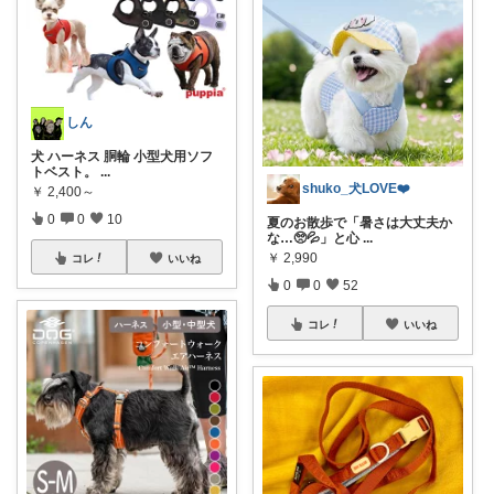
しん
犬 ハーネス 胴輪 小型犬用ソフ
トベスト。
...
shuko_犬LOVE❤️
￥
2,400～
0
0
10
夏のお散歩で「暑さは大丈夫か
な…🥺💦」と心
...
￥
2,990
コレ
いいね
0
0
52
コレ
いいね