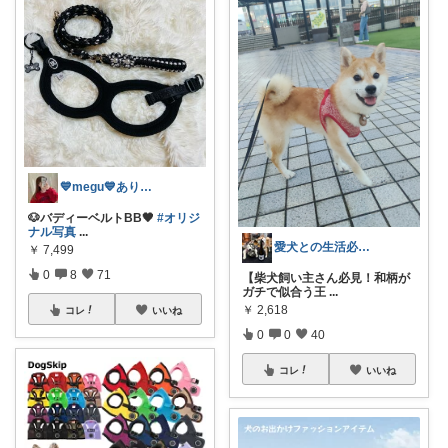
💙megu💙ありがとう🛍️♥️
🐶バディーベルトBB🖤
#オリジ
ナル写真
...
愛犬との生活必需品✨
￥
7,499
0
8
71
【柴犬飼い主さん必見！和柄が
ガチで似合う王
...
￥
2,618
コレ
いいね
0
0
40
コレ
いいね