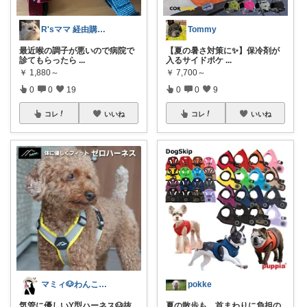
R'sママ 経由購入感謝です🌷
Tommy
最近喉の調子が悪いので病院で
【夏の暑さ対策に✨】保冷剤が
診てもらったら
...
入るサイドポケ
...
￥
1,880～
￥
7,700～
0
0
19
0
0
9
コレ
いいね
コレ
いいね
マミィ🐶わんこと暮らす｜お得情報係
pokke
気管に優しいY型ハーネス🐶抜
夏の散歩も、首まわりに負担の