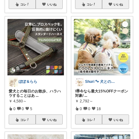
コレ
いいね
コレ
いいね
ぽぽ＆らら
Shuri 🐾 犬とのんびり暮らし
愛犬との毎日のお散歩、ハラハ
\🉐今なら最大15%OFFクーポン
ラすることはあ
...
対象/
...
￥
4,580～
￥
2,792～
0
0
5
0
0
18
コレ
いいね
コレ
いいね