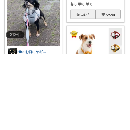
0
0
0
コレ
いいね
313
件
Hiro お口にヤギミルク
【🐶気管支や首に優しくて抜け
ないハーネスリ
...
￥
6,270～
0
0
4
アメD HARUKA
コレ
いいね
🐾 【ポイント10倍＆ランキング
受賞！】首
...
￥
5,530
掲載終了
1
0
10
コレ
いいね