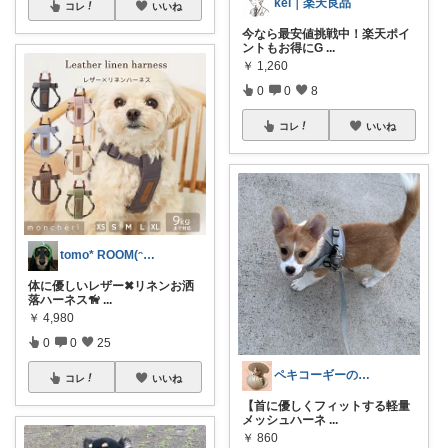
kei｜楽天良品
コレ
いいね
今なら最安値挑戦中！楽天ポイ
ントもお得にG
...
￥
1,260
0
0
8
コレ
いいね
tomo* ROOM(ᵔᴥᵔ)♪
体に優しいレザー✖︎リネンお洒
落ハーネス🦮
...
￥
4,980
0
0
25
ペキコーギーのほたて
コレ
いいね
【首に優しくフィットする軽量
メッシュハーネ
...
￥
860