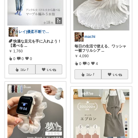
レイ|優柔不断で選べない🥲
machi
🌈 快適な足元を手に入れよう！
【選べる
...
毎日の生活で使える、ワッシャ
ー裾フリルシア
...
￥
1,760
￥
4,090
0
0
0
0
0
4
コレ
いいね
コレ
いいね