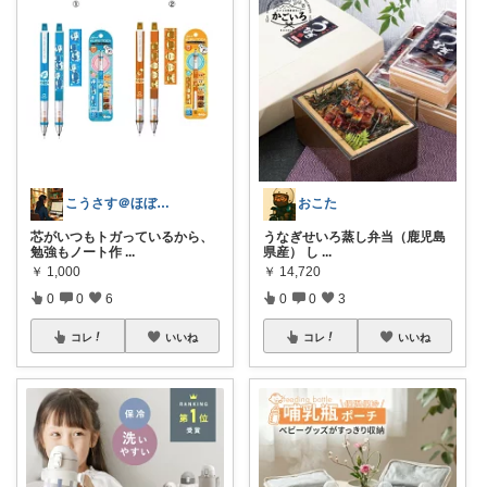
こうさす＠ほぼ毎日更新
おこた
芯がいつもトガっているから、
うなぎせいろ蒸し弁当（鹿児島
勉強もノート作
...
県産） し
...
￥
1,000
￥
14,720
0
0
6
0
0
3
コレ
いいね
コレ
いいね