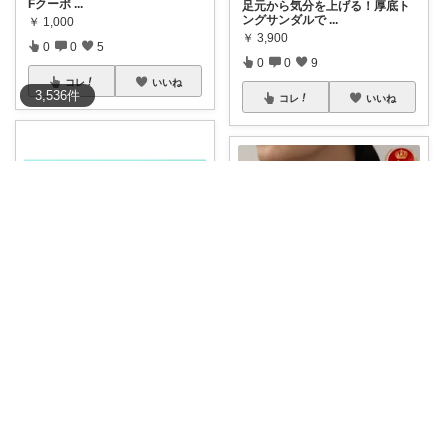
Fクーポ
...
足元から気分を上げる！厚底ト
ングサンダルで
...
￥
1,000
￥
3,900
0
0
5
0
0
9
コレ
いいね
3,536
件
コレ
いいね
nonona|ズボラ母でも輝きたい👑
7/18🔥50%OFF！気分を上げる
👑
#
...
はまっち＠お取り寄せ・便利グッズ・ゲーム
￥
3,980～
【ZIP！で紹介された2026年最
0
0
8
新ハンデ
...