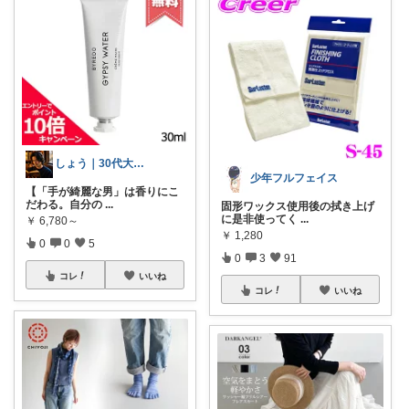
しょう｜30代大人のこだわり愛用品
少年フルフェイス
【「手が綺麗な男」は香りにこ
だわる。自分の
...
固形ワックス使用後の拭き上げ
に是非使ってく
...
￥
6,780～
￥
1,280
0
0
5
0
3
91
コレ
いいね
コレ
いいね