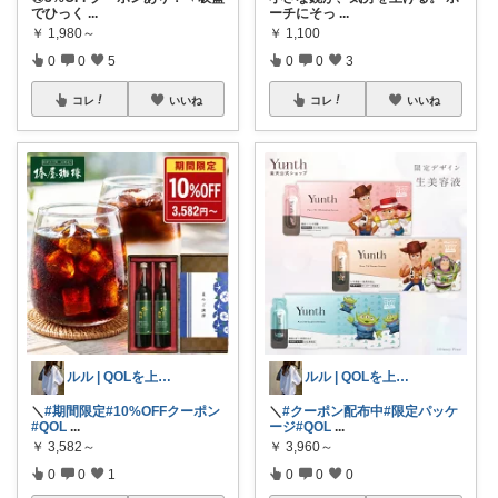
でひっく
...
ーチにそっ
...
￥
1,980～
￥
1,100
0
0
5
0
0
3
コレ
いいね
コレ
いいね
ルル | QOLを上げる日用品
ルル | QOLを上げる日用品
＼
#期間限定
#10%OFFクーポン
＼
#クーポン配布中
#限定パッケ
#QOL
...
ージ
#QOL
...
￥
3,582～
￥
3,960～
0
0
1
0
0
0