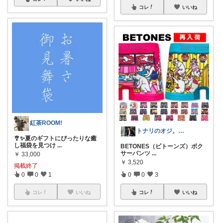
コレ
いいね
紅茶ROOM!
トナリのオジ。 40代からのイケオジ計画
🎐✨夏のギフトにぴったりな癒
し福袋を見つけ
...
BETONES（ビトーンズ）ボク
サーパンツ
...
￥
33,000
￥
3,520
掲載終了
0
0
1
0
0
3
コレ
いいね
コレ
いいね