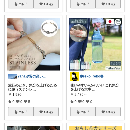
コレ
いいね
コレ
いいね
Yana🌿質の高い暮らしのROOM
🟡reko_reko🟡
旅行のとき、気分を上げるため
使いやすい➕かわいい これ気分
に使うステンレ
...
を上げる大事
...
￥
1,980
￥
2,475～
0
0
5
0
0
0
コレ
いいね
コレ
いいね