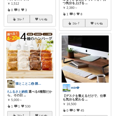
つ気分を上げる
...
￥
1,512
￥
2,380～
0
0
3
1
0
8
コレ
いいね
コレ
いいね
猫とことこ🎂 購入ありがとうございます
min💎
#ふるさと納税
選べる4種類だか
ら、その日
...
【デスクを整えるだけで、仕事
も気分も変わる
...
￥
5,000～
￥
16,500
1
1
530
0
0
45
コレ
いいね