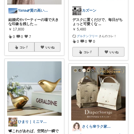
Yana🌿質の高い暮らしのROOM
カズーン
結婚式やパーティーの場で大き
デスクに置くだけで、毎日がち
な印象を残した
...
ょっと可愛くな
...
￥
17,800
￥
5,480
グルテンフリー
さんのコレ！
0
0
7
0
0
0
コレ
いいね
コレ
いいね
ひまり｜ミニマルな育児と時短グッズ
さくら🌸ラク家事&便利な生活雑貨🏠️
🕊️これがあれば、空間が一瞬で