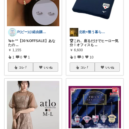
P(ピー)@経由購入します！
北欧×整う暮らし｜ハル
🦄✨ **【30％OFFSALE】あな
🏆これ、座るだけでヒーロー気
たの
...
分！オフィスも
...
￥
1,155
￥
6,600
1
0
1
0
0
10
コレ
いいね
コレ
いいね