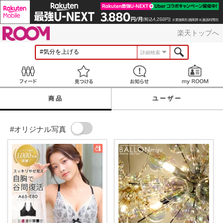
ROOM
楽天トップへ
詳細検索
Feed
見つける
お知らせ
商品
ユーザー
#オリジナル写真