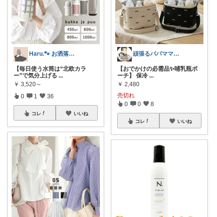
Haru.🐾 お洒落なママになりたい
頑張るパパママ応援隊@育児・子供用品紹介
【毎日使う水筒は“北欧カラ
【おでかけの必需品✨哺乳瓶ポ
ー”で気分上げる
...
ーチ】 保冷
...
￥
3,520～
￥
2,480
売切れ
0
1
36
0
0
8
コレ
いいね
コレ
いいね