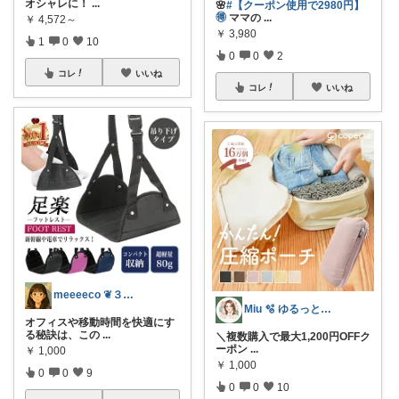
オシャレに！
...
🌸
#【クーポン使用で2980円】
🉐
ママの
...
￥
4,572～
￥
3,980
1
0
10
0
0
2
コレ
いいね
コレ
いいね
meeeeco ❦３児ママ ❦
Miu 🫧 ゆるっと自分磨き。
オフィスや移動時間を快適にす
る秘訣は、この
...
＼複数購入で最大1,200円OFFク
ーポン
...
￥
1,000
￥
1,000
0
0
9
0
0
10