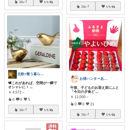
コレ
いいね
コレ
いいね
北欧×整う暮らし｜ハル
お得ハンターあや🛒今日もお得日和🛒
🕊️これがあれば、空間が一瞬で
オシャレに！
...
午後、子どものお迎え前にふと
「今日の夕食ど
...
￥
4,572～
￥
12,000～
0
0
5
0
0
21
コレ
いいね
コレ
いいね