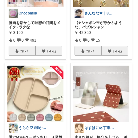
Chocomilk
さんなな🍁｜8月朝コレチャレンジ🌞
脇肉を活かして理想の谷間をメ
【✨シャボン玉が浮かぶよう
イク♪ ラクな
...
な、バブルシャン
...
￥
3,190
￥
42,350
0
0
491
0
0
15
コレ
いいね
コレ
いいね
うらら🤍⌇🉐かわいい暮らし
はすはに🌿丁寧な暮らし
🉐3%OFFクーポンあり！ ✦吸盤
小さな鏡が、気分を上げる。 ポ