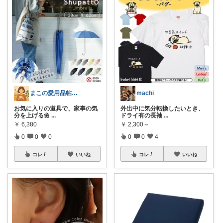
まこの愛用品帖｜暮らし整うROOM
machi
お気に入りの道具で、家事の気
外出中に気分転換したいとき、
分を上げる🌼
...
ドライ有の長袖
...
￥
6,380
￥
2,300～
0
0
0
0
0
4
コレ
いいね
コレ
いいね