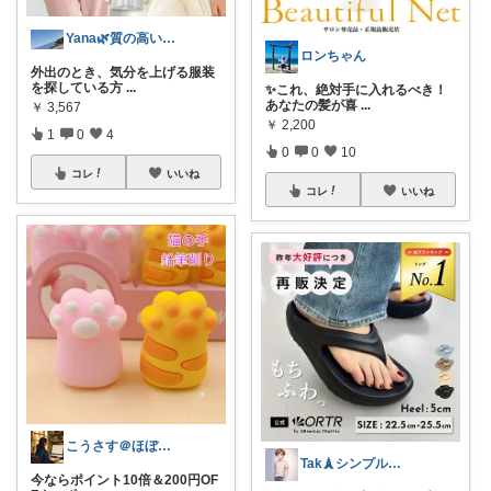
Yana🌿質の高い暮らしのROOM
ロンちゃん
外出のとき、気分を上げる服装
を探している方
...
✨これ、絶対手に入れるべき！
あなたの髪が喜
...
￥
3,567
￥
2,200
1
0
4
0
0
10
コレ
いいね
コレ
いいね
こうさす＠ほぼ毎日更新
Tak🗼シンプルで健康的な暮らし
今ならポイント10倍＆200円OF