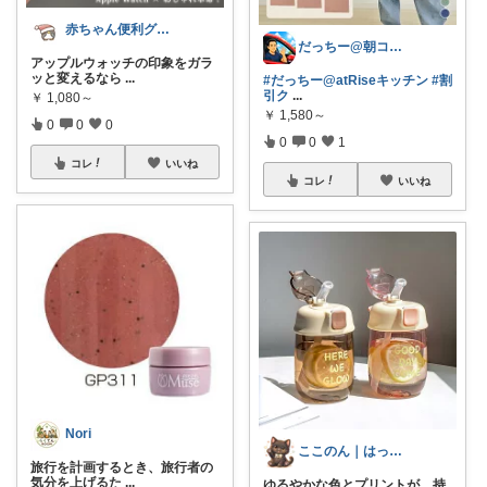
赤ちゃん便利グッズ♡
だっちー@朝コレ5時🚗カー用品探求家
アップルウォッチの印象をガラ
ッと変えるなら
...
#だっちー@atRiseキッチン
#割
引ク
...
￥
1,080～
￥
1,580～
0
0
0
0
0
1
コレ
いいね
コレ
いいね
Nori
ここのん｜はっぴいライフ💓
旅行を計画するとき、旅行者の
気分を上げるた
...
ゆるやかな色とプリントが、持