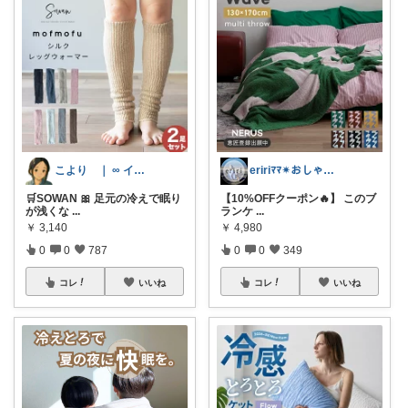
こより ｜ ∞ イヤイライケレ ∞
eririﾏﾏ✴︎おしゃれ雑貨×子供×服
🛒SOWAN 🎀 足元の冷えで眠り
【10%OFFクーポン🔥】 このブ
が浅くな
...
ランケ
...
￥
3,140
￥
4,980
0
0
787
0
0
349
コレ
いいね
コレ
いいね