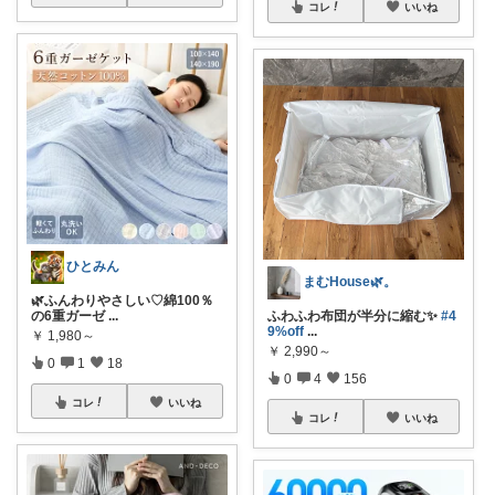
コレ
いいね
ひとみん
まむHouse🌿。
🌿ふんわりやさしい♡綿100％
の6重ガーゼ
...
ふわふわ布団が半分に縮む✨
#4
9%off
...
￥
1,980～
￥
2,990～
0
1
18
0
4
156
コレ
いいね
コレ
いいね