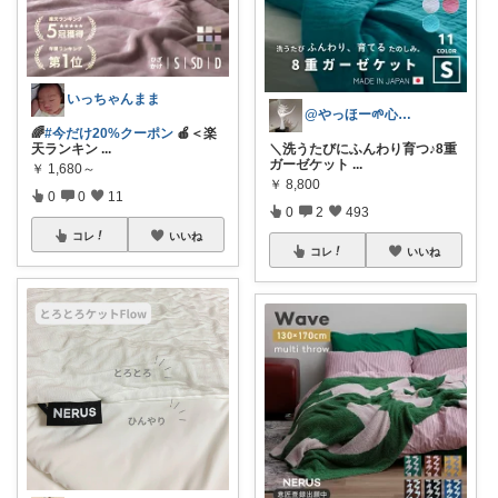
いっちゃんまま
@やっほー🌱心地よい暮らし
🌈
#今だけ20%クーポン
🍎＜楽
天ランキン
...
＼洗うたびにふんわり育つ♪8重
ガーゼケット
...
￥
1,680～
￥
8,800
0
0
11
0
2
493
コレ
いいね
コレ
いいね