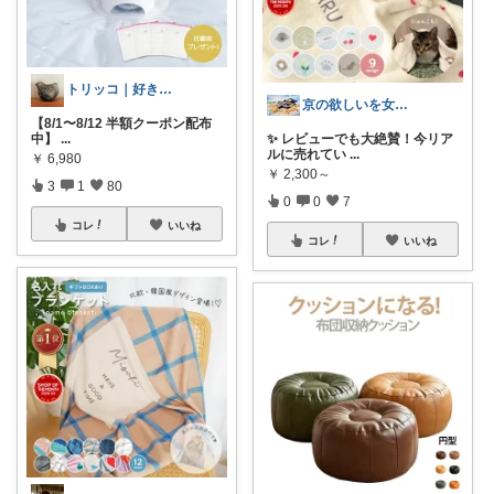
トリッコ｜好きな雑貨・インテリア
京の欲しいを女性に向けて
【8/1〜8/12 半額クーポン配布
中】
...
✨ レビューでも大絶賛！今リア
ルに売れてい
...
￥
6,980
￥
2,300～
3
1
80
0
0
7
コレ
いいね
コレ
いいね