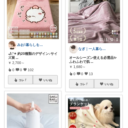
みお⌇暮らしをちょっと心地よく
なぎ｜一人暮らし・節約お得商品紹介✨
🌙.°✴︎ 約20種類のデザイン♪サイ
ズ展
...
オールシーズン使える必需品✨
ふわふわで肌
...
￥
2,700～
￥
1,680～
0
0
102
0
0
13
コレ
いいね
コレ
いいね