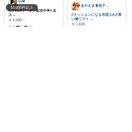
rin❤︎
あやまま🐥息子がインフルエンザA型😨
10,000
件
以上
\\10%offクーポン配布中🌟// 名
入
...
#クッションになる布団入れ
#買
い物リスト
...
￥
4,280～
￥
1,630
0
2
16
0
0
9
コレ
いいね
コレ
いいね
みっちゃま｜暮らし整うお買い物🌿
🐶KOTO チワワ スムース
10%OFF⸝⸝⸝8/5 23:59まで
...
抜け毛や汚れが気になってもサ
￥
4,980
ッと洗えて、お
...