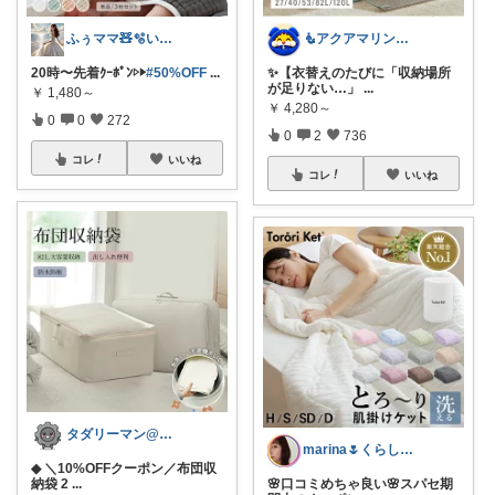
ふぅママ🧸🫧いつも有難うございます
🧜アクアマリン⚡️暮らしに笑顔をプラス
20時〜先着ｸｰﾎﾟﾝ▷▶︎
#50%OFF
...
✨【衣替えのたびに「収納場所
が足りない…」
...
￥
1,480～
￥
4,280～
0
0
272
0
2
736
コレ
いいね
コレ
いいね
タダリーマン@はてなブロガー
marina🌷くらしとおしゃれ🏠💄
◆ ＼10%OFFクーポン／布団収
納袋 2
...
🌸口コミめちゃ良い🌸スパセ期