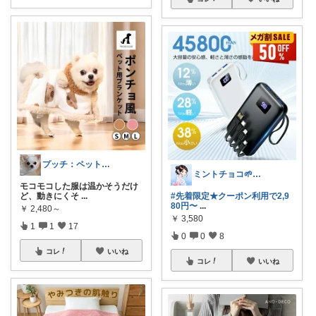
プッチ：ペット×暮らし
ミントチョコ🌱いつもありがとう
モコモコした服は温かそうだけ
ど、動きにくそ
...
#先着限定★クーポン利用で2,9
80円〜
...
￥
2,480～
￥
3,580
1
1
17
0
0
8
コレ
いいね
コレ
いいね