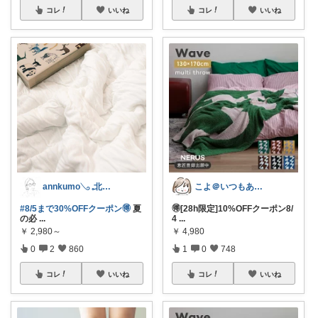
コレ
いいね
コレ
いいね
annkumo𓂅 𓈒北欧ゆるミニマル
こよ＠いつもありがとう✨
#8/5まで30%OFFクーポン🉐
夏
🉐[28h限定]10%OFFクーポン8/
の必
...
4
...
￥
2,980～
￥
4,980
0
2
860
1
0
748
コレ
いいね
コレ
いいね