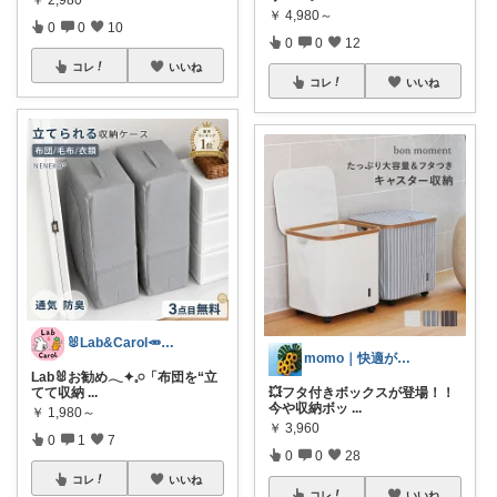
￥
4,980～
0
0
10
0
0
12
コレ
いいね
コレ
いいね
🐰Lab&Carol🥕のｲﾝﾃﾘｱ
momo｜快適があるライフスタイル
Lab🐰お勧め𓂃✦𓈒𓏸「布団を“立
てて収納
...
💥フタ付きボックスが登場！！
今や収納ボッ
...
￥
1,980～
￥
3,960
0
1
7
0
0
28
コレ
いいね
コレ
いいね