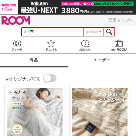
ROOM
楽天トップへ
詳細検索
Feed
見つける
お知らせ
商品
ユーザー
#オリジナル写真