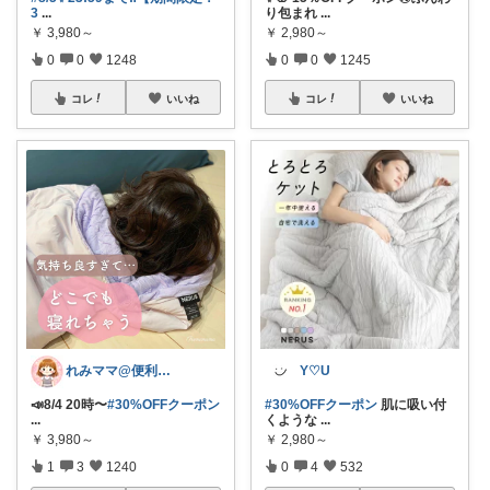
3
...
り包まれ
...
￥
3,980～
￥
2,980～
0
0
1248
0
0
1245
コレ
いいね
コレ
いいね
れみママ@便利雑貨¸¸kids
Y♡U
📣8/4 20時〜
#30%OFFクーポン
#30%OFFクーポン
肌に吸い付
...
くような
...
￥
3,980～
￥
2,980～
1
3
1240
0
4
532