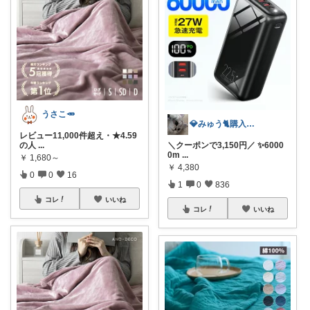
うさこ🥕
💎みゅう🐈購入感謝(❀ᴗ͈ˬᴗ͈)⁾
レビュー11,000件超え・★4.59
の人
...
＼クーポンで3,150円／ ✨6000
0m
...
￥
1,680～
￥
4,380
0
0
16
1
0
836
コレ
いいね
コレ
いいね