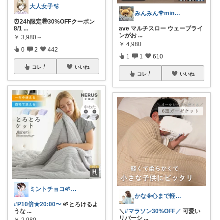
大人女子🫧
みんみん🌹minminღ
⏰24h限定🉐30%OFFクーポン
8/1
...
ave マルチスロー ウェーブライ
ンがお
...
￥
3,980～
￥
4,980
0
2
442
1
1
610
コレ
いいね
コレ
いいね
ミントチョコ🌱いつもありがとう
かな𖧷心まで軽くなる暮らしの記録🌿
#P10倍★20:00〜
🌱とろけるよ
うな
...
＼
#マラソン30%OFF／
可愛い
リバーシ
...
￥
2,980