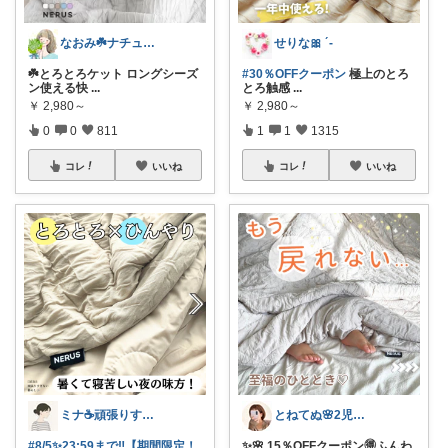
なおみ☘️ナチュラル生活
せりな🎀 ´-
☘️とろとろケット ロングシーズ
#30％OFFクーポン
極上のとろ
ン使える快
...
とろ触感
...
￥
2,980～
￥
2,980～
0
0
811
1
1
1315
コレ
いいね
コレ
いいね
ミナ☕️頑張りすぎない暮らし🏠
とねてぬ🌸2児ママ✿毎日をラク&快適に
#8/5✨23:59まで‼️【期間限定！
✨🌸 15％OFFクーポン🉐ふんわ