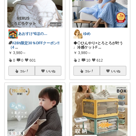
あおすけ🫧ほのぼの家族の暮らし˖ ࣪⊹
ゆめ
🌈
#28h限定30％OFFクーポン‼︎
◆◇ひんやり×とろとろが叶う
（4
...
♩冷感ケットF
...
￥
3,980～
￥
3,980～
0
0
601
2
10
612
コレ
いいね
コレ
いいね