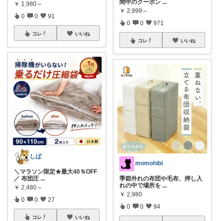
間中のクーポン
...
￥
1,980～
￥
2,999～
0
0
91
0
0
971
コレ
いいね
コレ
いいね
しば
momohibi
＼マラソン限定★最大40％OFF
／ 布団圧
...
季節外れの布団や毛布、押し入
れの中で場所を
...
￥
2,480～
￥
2,980
0
0
27
0
0
94
コレ
いいね