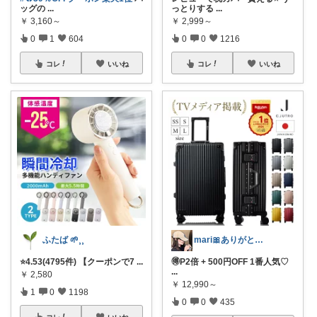
ッグの
...
っとりする
...
￥
3,160～
￥
2,999～
0
1
604
0
0
1216
コレ
いいね
コレ
いいね
ふたば 🌱⸒⸒
mari🎀ありがとうです🥹
⭐️4.53(4795件) 【クーポンで7
...
🉐P2倍 + 500円OFF 1番人気♡
...
￥
2,580
￥
12,990～
1
0
1198
0
0
435
コレ
いいね