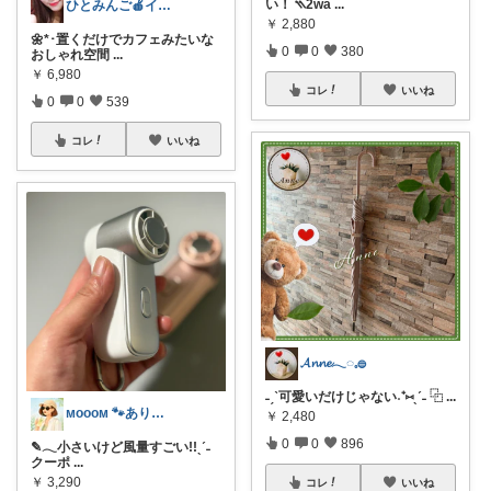
い！ ⳹2wa
...
ひとみんご🍎‪インテリア雑貨
￥
2,880
🌼*･置くだけでカフェみたいな
0
0
380
おしゃれ空間
...
￥
6,980
コレ
いいね
0
0
539
コレ
いいね
𝓐𝓷𝓷𝓮𓂃◌𓈒𓐍
˗ˏˋ可愛いだけじゃない˖⁺⑅ˎˊ˗ ⿻
...
ᴍᴏᴏᴏᴍ 🐾ありがとうございます🐹
￥
2,480
0
0
896
✎𓂃小さいけど風量すごい!!ˎˊ˗
クーポ
...
￥
3,290
コレ
いいね