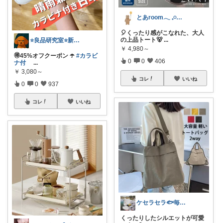
とあroom𓂃 𓈒𓏸心地よい衣食住
🎈くったり感がこなれた、大人
の上品トート🐻
...
⭐良品研究室⭐新潟県民のオススメ🍙お米
￥
4,980～
🉐45%オフクーポン ☂️
#カラビ
0
0
406
ナ付
...
￥
3,080～
コレ
いいね
0
0
937
コレ
いいね
ケセラセラ🐟毎日を快適にするアイテム
くったりしたシルエットが可愛