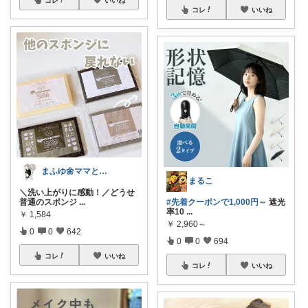
コレ
いいね
まふゆ🌼ママと子ども服
まるこ
＼洗い上がりに感動！／どうせ
普通のスポンジ
...
#先着クーポンで1,000円～
遮光
率10
...
￥
1,584
￥
2,960～
0
0
642
0
0
694
コレ
いいね
コレ
いいね