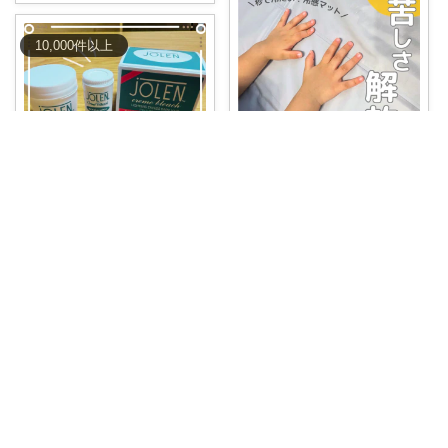
10,000
件
以上
ちりやま！ ラク×便利グッズ🫧
コレなしで夏越せない！！電気
代ゼロ✨体感温
...
いろはす@子育て＊キッチン
￥
4,990～
1
0
392
\簡単ブリーチ✨️/こどもがいる家
庭でも安
...
￥
7,440
コレ
いいね
1
0
396
コレ
いいね