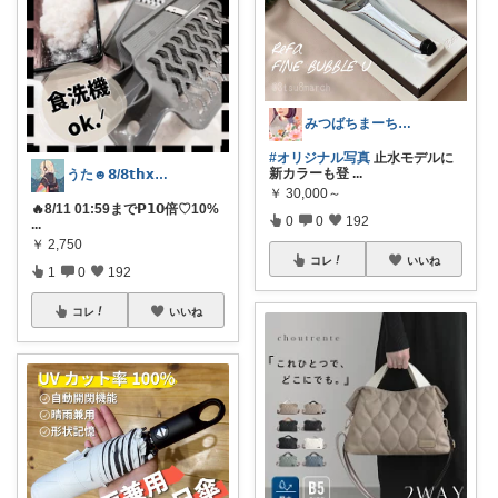
みつばちまーちᵀᴴᴬᴺᴷ ᵞᴼᵁ ◡̈*
#オリジナル写真
止水モデルに
新カラーも登
...
うた☻𝟴/𝟴𝘁𝗵𝘅ᜊ⍤⃝ᜊ
￥
30,000～
🔥8/11 01:59まで𝗣𝟭𝟬倍♡10%
0
0
192
...
￥
2,750
コレ
いいね
1
0
192
コレ
いいね