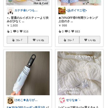
カナチ🌼いつもご覧くださり感謝ꕤ
꧁ポイマニ꧂
⋆⸜ 普通のルイボスティーより渋
🔥74%OFF😎‼️年間ランキング
みが少なく
...
上位のさ
...
￥
1,600
￥
998
1
0
916
0
0
883
コレ
いいね
コレ
いいね
けめこ🍀ありがとうございます🤭💕
せりな🎀 ´-
#🔥39％OFFクーポン楽天1位
バ
レビューで枕カバー貰える⭐️ う