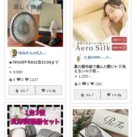
ゆみかん⭐︎大人の暮らし研究室
とあroom𓂃 𓈒𓏸心地よい衣食住
🔥78%OFF🔖8/11⏰23:59まで
...
夏の紫外線で傷んだ髪に✨ 🎈洗
えるシルク枕
...
￥
9,980
￥
1,200～
0
0
1227
0
0
199
コレ
いいね
コレ
いいね