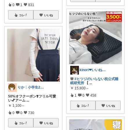
0
1
831
コレ
いいね
kinori❤︎いいねご購入感謝です💝
🌸
#ヒツジのいらない枕公式睡
眠研究所
【
...
りか┊小学生2人4人家族2LDK暮らし
￥
15,800～
1
0
458
50%オフクーポン❣️フリル可愛
い💕アーム
...
￥
1,100～
コレ
いいね
0
0
730
コレ
いいね