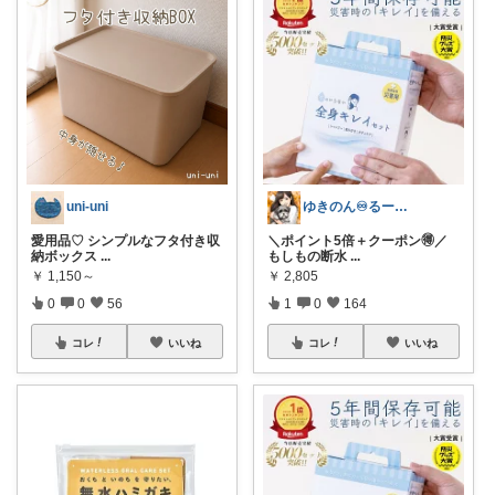
uni-uni
ゆきのん♾️るーむ🏠
愛用品♡ シンプルなフタ付き収
＼ポイント5倍＋クーポン🉐／
納ボックス
...
もしもの断水
...
￥
1,150～
￥
2,805
0
0
56
1
0
164
コレ
いいね
コレ
いいね