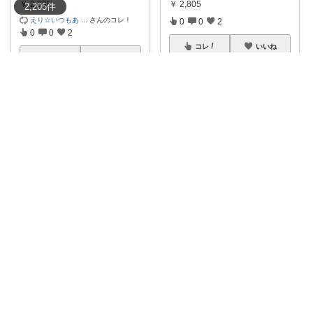
￥
2,805
￥
2,805
2,205
件
えり☆いつもあ
...
さんのコレ！
0
0
2
0
0
2
コレ
いいね
コレ
いいね
暮らしいいものROOM
プッチ：ペット×暮らし
🚨**もしもの災害に。水が使え
ないときの衛
...
歯ブラシ嫌いな子には♪使い捨て
なら衛生面も
...
￥
2,805
￥
246～
0
1
7
0
0
2
コレ
いいね