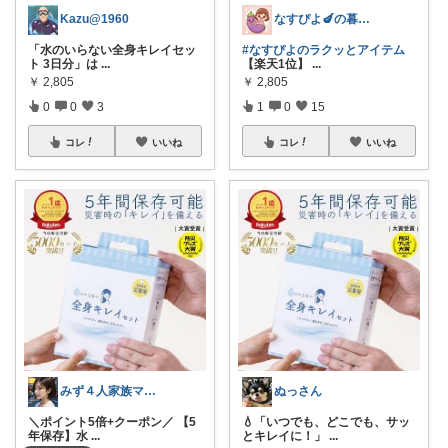
Kazu@1960
なすぴよ🍆の暮らしラクッとROOM⭐️
「水のいらない全身キレイセッ
#なすぴよのラクッとアイテム
ト 3日分」は
...
【楽天1位】
...
￥
2,805
￥
2,805
0
0
3
1
0
15
コレ
いいね
コレ
いいね
みず４人家族ママ★３０代子育て奮闘中🙆
ぬっさん
＼ポイント5倍+クーポン／ 【5
💧「いつでも、どこでも、サッ
年保存】水
...
とキレイに！」
...