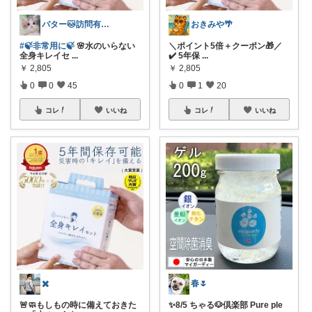
バター🐱訪問有難うございます💕
おきみや🌴
#🍃非常用に🍃
🌸水のいらない
＼ポイント5倍＋クーポン🎁／
全身キレイセ
...
✔️ 5年保
...
￥
2,805
￥
2,805
0
0
45
0
1
20
コレ
いいね
コレ
いいね
✖️
春🌷
🚨🧼もしもの時に備えておきた
✨8/5 ちゃる🐶倶楽部 Pure ple