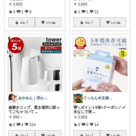
￥
2,805
￥
2,805
0
1
8
1
1
21
コレ
いいね
コレ
いいね
あやみん｜浮かせる収納と快適生活
てっちん＠主婦ラクグッズ中心✨
歯磨きコップ、置き場所に困っ
🉐＼ポイント5倍+クーポン／ ✅
てごちゃついて
...
水なしで清
...
￥
990～
￥
2,805
0
4
524
0
0
14
コレ
いいね
コレ
いいね