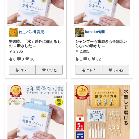
ねこパン🐈育児お助け
kanako🐈‍⬛
災害時、「水」以外に備えるも
シャンプーも歯磨きも全部水い
の… 断水した
...
らないの助かり
...
￥
2,805
￥
2,805
0
0
30
1
0
82
コレ
いいね
コレ
いいね