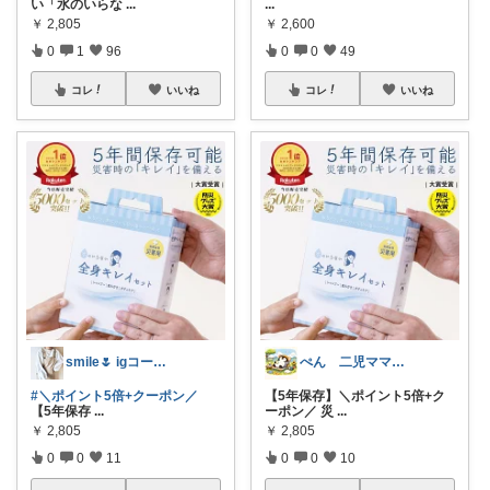
い「水のいらな
...
...
￥
2,805
￥
2,600
0
1
96
0
0
49
コレ
いいね
コレ
いいね
smile🌷 igコーデ｜感謝です♡
ぺん 二児ママ ゆるんとライフ
#＼ポイント5倍+クーポン／
【5年保存】＼ポイント5倍+ク
【5年保存
...
ーポン／ 災
...
￥
2,805
￥
2,805
0
0
11
0
0
10