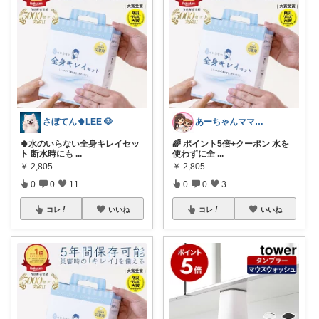
さぼてん🌵LEE 🐶
あーちゃんママ🐣朝コレ5時✨2y娘
🌵水のいらない全身キレイセッ
🌈 ポイント5倍+クーポン 水を
ト 断水時にも
...
使わずに全
...
￥
2,805
￥
2,805
0
0
11
0
0
3
コレ
いいね
コレ
いいね