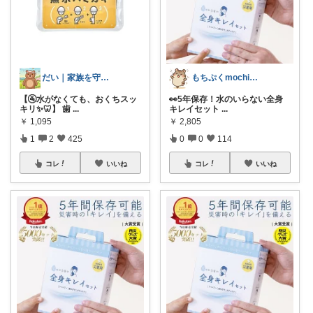
だい｜家族を守る備えと暮らし
もちぷくmochipuku☘️9日感謝
【🚰水がなくても、おくちスッ
👀5年保存！水のいらない全身
キリ✨🦷】 歯
...
キレイセット
...
￥
1,095
￥
2,805
1
2
425
0
0
114
コレ
いいね
コレ
いいね