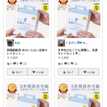
なお
くまのこ🐻‍❄️ ちいさなきらめき日和
四国紙販売 水のいらない全身キ
🚿⛑水がなくても清潔に。全身
レイセット
...
キレイセット⛑
...
￥
2,805
￥
2,805
0
0
13
0
0
11
コレ
いいね
コレ
いいね