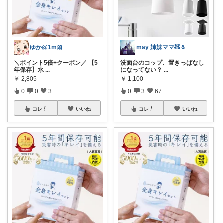
ゆか@1m🎀
may 姉妹ママ🧸🌷
＼ポイント5倍+クーポン／ 【5
洗面台のコップ、置きっぱなし
年保存】水
...
になってない？
...
￥
2,805
￥
1,100
0
0
3
0
3
67
コレ
いいね
コレ
いいね