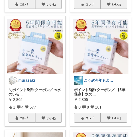
コレ
いいね
コレ
いいね
murasaki
こう👶今年もよろしくお願いします🥹
＼ポイント5倍+クーポン／ ✳️水
ポイント5倍+クーポン／ 【5年
のいら
...
保存】水の
...
￥
2,805
￥
2,805
1
4
577
0
0
161
コレ
いいね
コレ
いいね