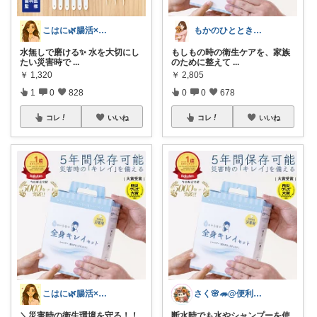
こはに🌿腸活×美容×暮らし
もかのひととき𓂃𓈒𓏸
水無しで磨ける✨ 水を大切にし
もしもの時の衛生ケアを、家族
たい災害時で
...
のために整えて
...
￥
1,320
￥
2,805
1
0
828
0
0
678
コレ
いいね
コレ
いいね
こはに🌿腸活×美容×暮らし
さく🌸🦔@便利でかわいいを探す旅
＼災害時の衛生環境を守る！！
断水時でも水やシャンプーを使