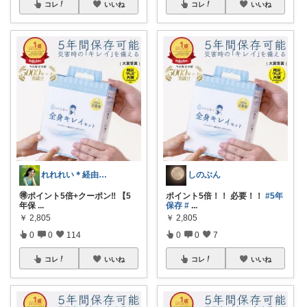
コレ
いいね
コレ
いいね
れれれい＊経由購入ありがとうございます
しのぶん
🉐ポイント5倍+クーポン‼️ 【5
ポイント5倍！！ 必要！！
#5年
年保
...
保存
#
...
￥
2,805
￥
2,805
0
0
114
0
0
7
コレ
いいね
コレ
いいね