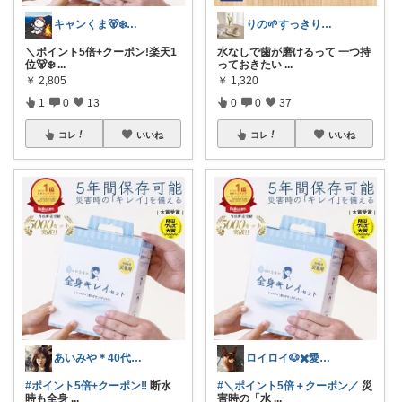
キャンくま🐻‍❄️ママのラク暮らし
りの🌱すっきり×お気に入りの暮らし
＼ポイント5倍+クーポン!楽天1
水なしで歯が磨けるって 一つ持
位🐻‍❄️
...
っておきたい
...
￥
2,805
￥
1,320
1
0
13
0
0
37
コレ
いいね
コレ
いいね
あいみや＊40代🌷くらしを楽しむ
ロイロイ🐶✖️愛犬家
#ポイント5倍+クーポン‼️
断水
#＼ポイント5倍＋クーポン／
災
時も全身
...
害時の「水
...