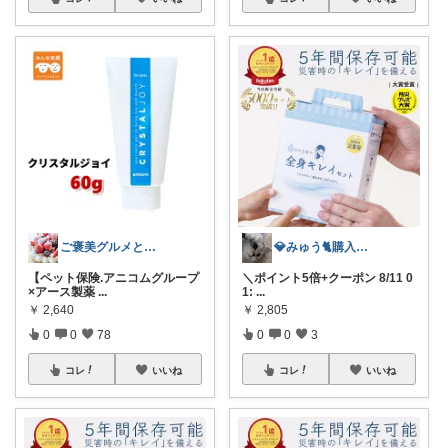
ご褒美グルメと便利キッチン
💎みゅう🐈購入感謝(❀ᴗ͈ˬᴗ͈)⁾
【ペット保険.アニコムグループ
＼ポイント5倍+クーポン 8/11 0
×アース製薬
...
1:
...
￥
2,640
￥
2,805
0
0
78
0
0
3
コレ
いいね
コレ
いいね