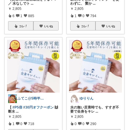
／ 水なしでト
...
わずに、 髪か
...
￥
2,805
￥
2,805
6
1
885
1
0
794
コレ
いいね
コレ
いいね
ふてこ@5時半頃ｺﾚ/京都のｲｲもの🍵
ゆりりん
【
#P5倍
#30円オフクーポン
🙌
水の無い災害時でも、すすぎ不
断水
...
要で全身をキレ
...
￥
2,805
￥
2,805
1
0
718
0
0
290