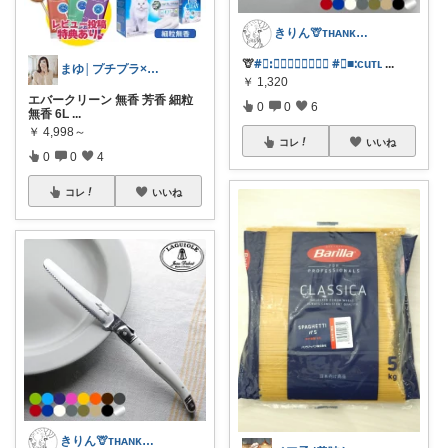
きりん🦒ᴛʜᴀɴᴋs ᴀʟᴡᴀʏs.
🦒
#⃞ꓽ𝐿𝑎𝑔𝑢𝑖𝑜𝑙𝑒
#⃞■ᱺcuᴛʟ
...
まゆ│プチプラ×ご褒美スイーツ
￥
1,320
エバークリーン 無香 芳香 細粒
0
0
6
無香 6L
...
￥
4,998～
コレ
いいね
0
0
4
コレ
いいね
きりん🦒ᴛʜᴀɴᴋs ᴀʟᴡᴀʏs.