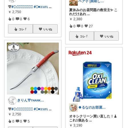
ベア子 |美味しいものを探す主婦
🦒
#⃞ꓽ𝐿𝑎𝑔𝑢𝑖𝑜𝑙𝑒
#⃞■ᱺcuᴛʟ
...
夏休みのお昼問題の救世主✨️ こ
￥
2,750
れだけあれ
...
￥
2,380
0
0
6
0
0
27
コレ
いいね
コレ
いいね
きりん🦒ᴛʜᴀɴᴋs ᴀʟᴡᴀʏs.
🍀るなのお部屋🐱🍀経由購入感謝✨
🦒
#⃞ꓽ𝐿𝑎𝑔𝑢𝑖𝑜𝑙𝑒
#⃞■ᱺcuᴛʟ
...
￥
2,750
オキシクリーン買い直した！🧹
これ1個ある
...
0
0
5
￥
3,190