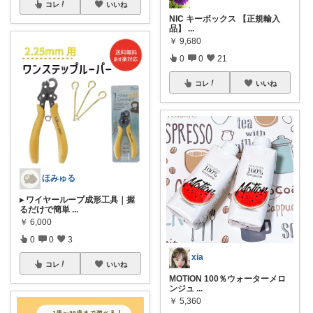
コレ
いいね
NIC キーボックス 【正規輸入
品】
...
￥
9,680
0
0
21
コレ
いいね
ほみゅる
▸ ワイヤーループ成形工具｜握
るだけで簡単
...
￥
6,000
0
0
3
xia
コレ
いいね
MOTION 100％ウォーターメロ
ンジュ
...
￥
5,360