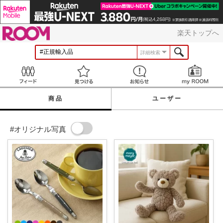
ROOM
楽天トップへ
詳細検索
Feed
見つける
お知らせ
商品
ユーザー
#オリジナル写真