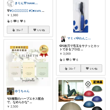
きりん🦒ᴛʜᴀɴᴋs ᴀʟᴡᴀʏs.
🦒
#⃞ꓽ𝐿𝑎𝑔𝑢𝑖𝑜𝑙𝑒
#⃞■ᱺcuᴛʟ
...
￥
1,980
0
0
6
コレ
いいね
マミィ🐶わんこと暮らす｜お得情報係
🐶5枚刃で毛玉をサクッとカッ
トできるプロ仕
...
￥
3,069
0
0
6
コレ
いいね
ゆうちゃん
🫧8種類のハーブエキス配合
で、なめらかな“
...
￥
2,500