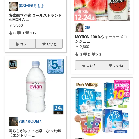
美羽:🩵8月もよろしくです🩵
🤩素敵マグ🤩 ロールストランド
のMON A
...
￥
5,500
xia
0
0
212
MOTION 100％ウォーターメロ
ンジュ
...
コレ
いいね
￥
2,690～
0
0
30
コレ
いいね
yuu⭐️ROOM⭐️
暮らしがちょっと楽になった😌
〔エントリー
...