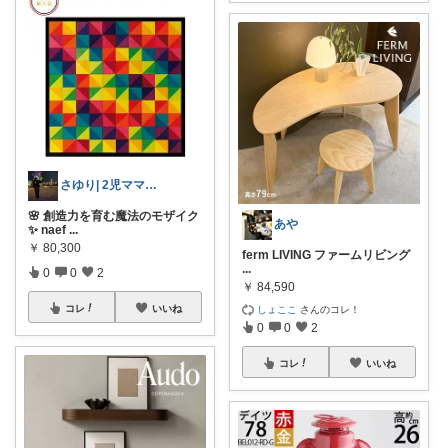
さゆり| 2児ママお買い物メモ🧸
🌸 創造力を育む魔法のモザイク
あや
✨ naef
...
￥
80,300
ferm LIVING ファームリビング
...
0
0
2
￥
84,590
コレ
いいね
しょここ
さんのコレ！
0
0
2
コレ
いいね