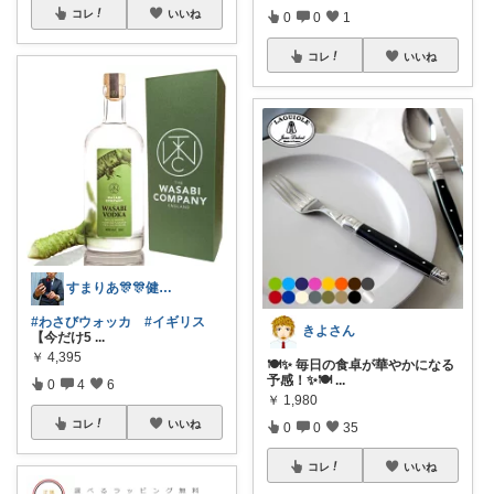
コレ
いいね
0
0
1
コレ
いいね
すまりあ🎊🎊健康志向男性💐
#わさびウォッカ
#イギリス
きよさん
【今だけ5
...
￥
4,395
🍽️✨ 毎日の食卓が華やかになる
予感！✨🍽
...
0
4
6
￥
1,980
コレ
いいね
0
0
35
コレ
いいね