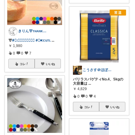
きりん🦒ᴛʜᴀɴᴋs ᴀʟᴡᴀʏs.
🦒
#⃞ꓽ𝐿𝑎𝑔𝑢𝑖𝑜𝑙𝑒
#⃞■ᱺcuᴛʟ
...
￥
1,980
0
0
7
コレ
いいね
こうさす＠ほぼ毎日更新
バリラスパゲティNo.4、5kgの
大容量は
...
￥
4,829
0
0
4
コレ
いいね