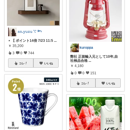
𝚜𝚗.𝚢𝚞𝚣𝚞 𓇢 𓆸
⋆ 【 ポイント14倍 7/23 11:5
...
￥
35,200
kuroppa
3
0
744
弊社 正規輸入元として10年,自
社検品合格
...
コレ
いいね
￥
4,180
0
0
151
コレ
いいね