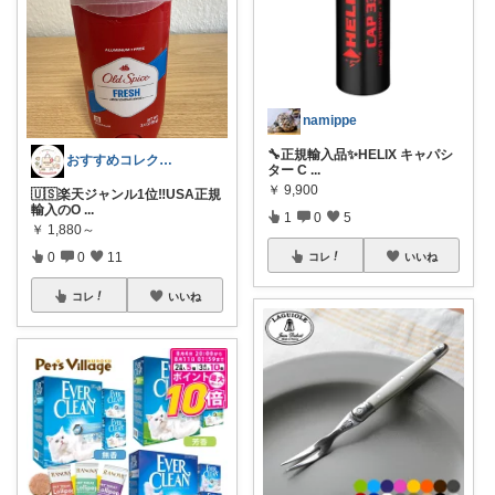
namippe
🔧正規輸入品✨HELIX キャパシ
おすすめコレクション
ター C
...
￥
9,900
🇺🇸楽天ジャンル1位‼️USA正規
輸入のO
...
1
0
5
￥
1,880～
0
0
11
コレ
いいね
コレ
いいね