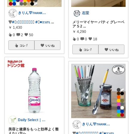
きりん🦒ᴛʜᴀɴᴋs ᴀʟᴡᴀʏs.
志堂
🦒
#⃞ꓽ𝐿𝑎𝑔𝑢𝑖𝑜𝑙𝑒
#⃞■ᱺcuᴛʟ
...
メリーマイヤー パティ グレーベ
ア S 2
...
￥
1,430
￥
4,290
0
2
50
0
0
18
コレ
いいね
コレ
いいね
Daily Select｜日用品・食品
きりん🦒ᴛʜᴀɴᴋs ᴀʟᴡᴀʏs.
美容と健康をもっと効率よく整
えたい方へ。
...
🦒
#⃞ꓽ𝐿𝑎𝑔𝑢𝑖𝑜𝑙𝑒
#⃞■ᱺcuᴛʟ
...