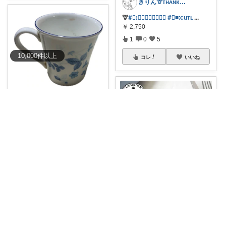
きりん🦒ᴛʜᴀɴᴋs ᴀʟᴡᴀʏs.
🦒
#⃞ꓽ𝐿𝑎𝑔𝑢𝑖𝑜𝑙𝑒
#⃞■ᱺcuᴛʟ
...
￥
2,750
1
0
5
10,000
件
以上
コレ
いいね
room_🪻2bb7d8bc05
正規輸入品 ウェッジウッド ス
トロベリー
...
￥
5,500
0
0
1
コレ
いいね
きりん🦒ᴛʜᴀɴᴋs ᴀʟᴡᴀʏs.
🦒
#⃞ꓽ𝐿𝑎𝑔𝑢𝑖𝑜𝑙𝑒
#⃞■ᱺcuᴛʟ
...
￥
1,980
0
0
3