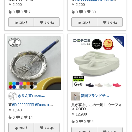
￥
2,990
￥
2,200
0
0
7
0
0
30
コレ
いいね
コレ
いいね
きりん🦒ᴛʜᴀɴᴋs ᴀʟᴡᴀʏs.
韓国ブランド子供服オーナーnatsumi
🦒
#⃞ꓽ𝐿𝑎𝑔𝑢𝑖𝑜𝑙𝑒
#⃞■ᱺcuᴛʟ
...
足が喜ぶ、この一足！ ウーフォ
ス OOFO
...
￥
1,540
￥
12,980
0
2
14
0
0
4
コレ
いいね
コレ
いいね