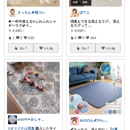
さっちん🍀朝コレ
ぽてと
🍀一年中使える✨ふわふわシャ
消臭もできる洗えるラグ。 洗え
ギーラグ🌿 3
...
るラグって
...
￥
4,990～
￥
8,690～
1
2
639
0
0
464
コレ
いいね
コレ
いいね
eririﾏﾏ✴︎おしゃれ雑貨×子供×服
みののん🌠(୨୧•͈ᴗ•͈)感謝♡
#オリジナル写真
購入したサイ
🌠もっちり、冷んやり♫ 【
#選