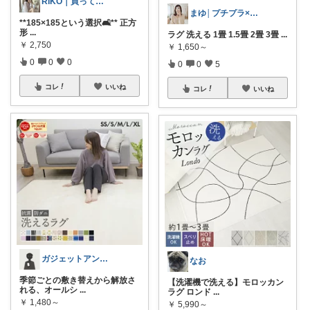
RIKO｜買ってよかった商品紹介
まゆ│プチプラ×ご褒美スイーツ
**185×185という選択🛋** 正方
形
...
ラグ 洗える 1畳 1.5畳 2畳 3畳
...
￥
2,750
￥
1,650～
0
0
0
0
0
5
コレ
いいね
コレ
いいね
ガジェットアンテナ｜時短家電と便利グッズ
なお
季節ごとの敷き替えから解放さ
【洗濯機で洗える】モロッカン
れる、オールシ
...
ラグ ロンド
...
￥
1,480～
￥
5,990～