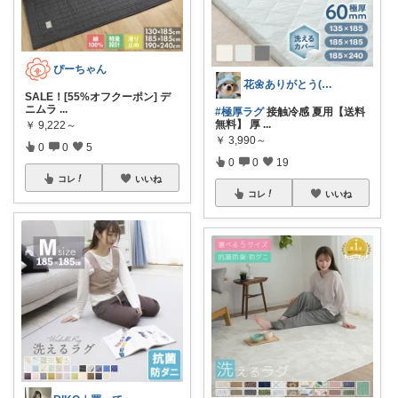
ぴーちゃん
花🌼ありがとう(*･ω･)*_ _)ﾍ
SALE！[55%オフクーポン] デ
ニムラ
...
#極厚ラグ
接触冷感 夏用【送料
無料】 厚
...
￥
9,222～
￥
3,990～
0
0
5
0
0
19
コレ
いいね
コレ
いいね