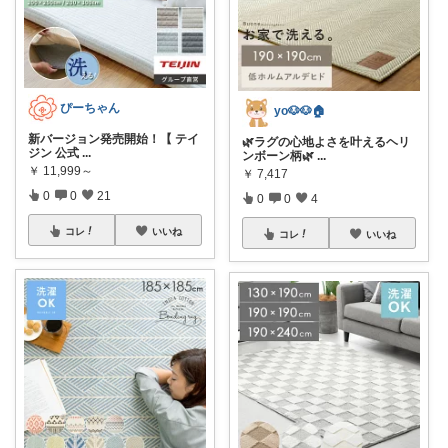
ぴーちゃん
yo🐶🐶🏠
新バージョン発売開始！【 テイ
🌿ラグの心地よさを叶えるヘリ
ジン 公式
...
ンボーン柄🌿
...
￥
11,999～
￥
7,417
0
0
21
0
0
4
コレ
いいね
コレ
いいね