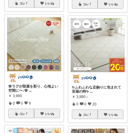
コレ
いいね
コレ
いいね
yo🐶🐶🏠
yo🐶🐶🏠
🌸ラグが部屋を彩り、心地よい
✨ふわふわな足触りに包まれて
空間に〜♪🌸
...
至福の時✨
...
￥
3,980
￥
3,980～
0
0
8
0
0
20
コレ
いいね
コレ
いいね