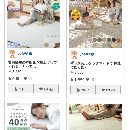
yo🐶🐶🏠
yo🐶🐶🏠
🌸お部屋の雰囲気を格上げして
🌈ラグ洗える ラグマットで 快適
くれる、とって
...
でぬくぬく
...
￥
3,280～
￥
2,990～
0
1
11
1
0
10
コレ
いいね
コレ
いいね