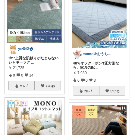
yo🐶🐶🏠
momo＠おうち大好き💛
🌸**上質な肌触りがたまらない
シャギーラグ
...
48%オフクーポン❣️正方形な
ら、家具の配
...
￥
21,725
￥
7,980
0
0
14
0
0
3
コレ
いいね
コレ
いいね