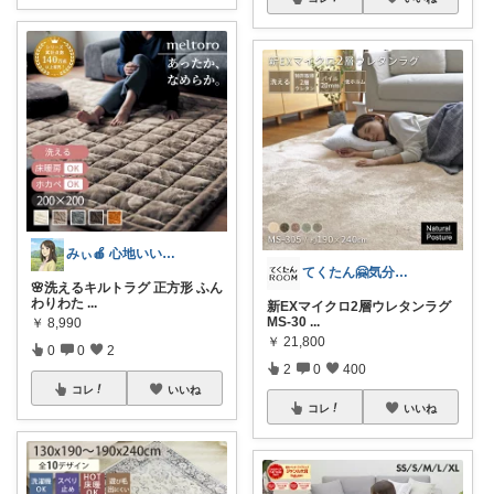
みぃ🍎 心地いい暮らし
てくたん🤗気分がアガる⤴インテリア雑貨
🌸洗えるキルトラグ 正方形 ふん
わりわた
...
新EXマイクロ2層ウレタンラグ
MS-30
...
￥
8,990
￥
21,800
0
0
2
2
0
400
コレ
いいね
コレ
いいね