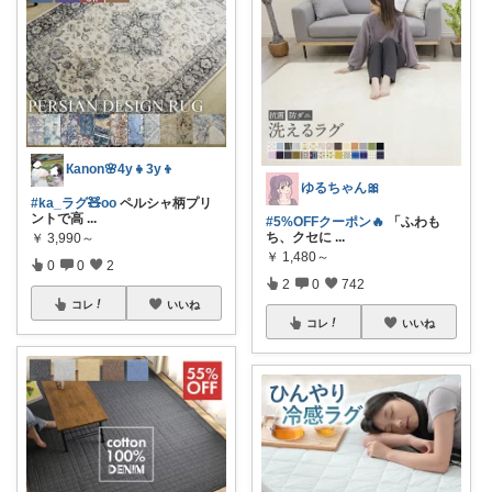
Кanon🌸4y👧3y👦
ゆるちゃん🎀
#ka_ラグ🧸oo
ペルシャ柄プリ
ントで高
...
#5%OFFクーポン🔥
「ふわも
ち、クセに
...
￥
3,990～
￥
1,480～
0
0
2
2
0
742
コレ
いいね
コレ
いいね