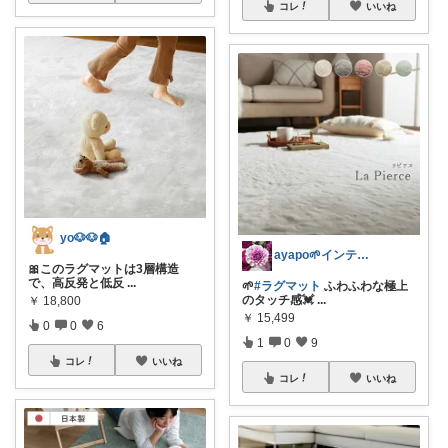
コレ
いいね
yo🐶🐶🏠
ayapo🌱インテリア&雑貨
🎀このラグマットは3層構造
で、高反発と低反
...
🌱
#ラグマット
ふわふわな極上
のタッチ感💓
...
￥
18,800
￥
15,499
0
0
6
1
0
9
コレ
いいね
コレ
いいね