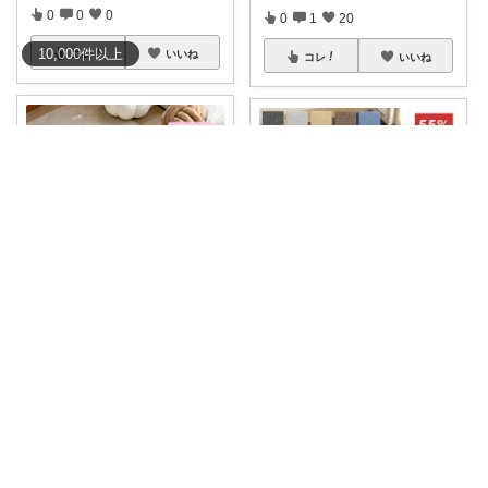
0
0
0
0
1
20
10,000
件
以上
コレ
いいね
コレ
いいね
みののん🌠(୨୧•͈ᴗ•͈)感謝♡
りゅーぴー✨
🌠洗える♫【オールシーズン
#ふ
55%オフの超お得なクーポンが
んわりサラサ
...
付いています
...
￥
1,980～
￥
9,222～
0
0
145
0
0
3
コレ
いいね
コレ
いいね