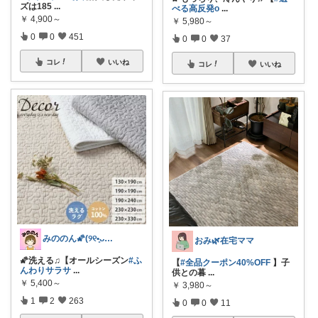
ズは185
...
べる高反発o
...
￥
4,900～
￥
5,980～
0
0
451
0
0
37
コレ
いいね
コレ
いいね
みののん🌠(୨୧•͈ᴗ•͈)感謝♡
おみ🌿在宅ママ
🌠洗える♫【オールシーズン
#ふ
【
#全品クーポン40%OFF
】子
んわりサラサ
...
供との暮
...
￥
5,400～
￥
3,980～
1
2
263
0
0
11