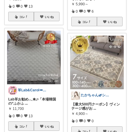
￥
5,990～
0
0
13
0
0
6
コレ
いいね
コレ
いいね
🐰Lab&Carol🥕のｲﾝﾃﾘｱ
たかちゃん🌿シンプルで心地よい暮らし
Lab🐰お勧め𓂃❀𓈒𓏸「本場韓国
の“ふかふ
...
【最大500円クーポン】ヴィン
テージ感がお
...
￥
11,700
￥
4,900～
0
0
13
0
0
0
コレ
いいね
コレ
いいね