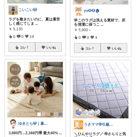
こいこい🐱
yo🐶🐶🏠
ラグを敷きたいのに、夏は暑苦
🌸このラグは洗える素材で、床
しく感じてしま
...
を清潔に保つこ
...
￥
5,130
￥
5,900～
0
0
19
0
0
4
コレ
いいね
コレ
いいね
ゆきとら🐯｜暮らしをラクにしたいパパ
うさママ🏵️引越ギフト&ごみ箱＆収納
3,980円→2,388円🉐 最大40%
...
＼ひんやりラグ／ 🏵️さらりと気