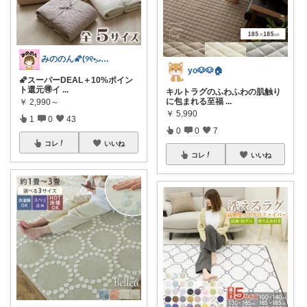
みののん🌠(୨୧•͈ᴗ•͈)感謝♡
yo🐶🐶🏠
🌠スーパーDEAL＋10%ポイン
ト還元🉐イ
...
キルトラグのふわふわの肌触り
に包まれる至福
...
￥
2,990～
￥
5,990
1
0
43
0
0
7
コレ
いいね
コレ
いいね