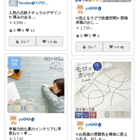
🦄reika🍃ｲﾝﾃﾘｱ🕊感謝💐
yo🐶🐶🏠
人気の北欧ナチュラルデザイン
✨ 厚みのある
...
✨洗えるラグで快適空間✨ 西海
岸風のおし
...
￥
4,990～
￥
1,750～
0
0
14
0
0
4
コレ
いいね
コレ
いいね
yo🐶🐶🏠
yo🐶🐶🏠
🌟魅力的な夏のインテリアに早
変わり！🌟
...
✨お部屋の雰囲気を簡単に変え
られる、おしゃ
...
￥
5,130