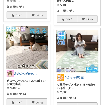
持ちい冷感
...
￥
3,980～
￥
5,180
0
0
4
1
0
2
コレ
いいね
コレ
いいね
みののん🌠(୨୧•͈ᴗ•͈)感謝♡
うさママ🏵️引越ギフト&ごみ箱＆収納
🌠スーパーDEAL＋20%ポイン
ト還元🉐洗
...
＼夏用ラグ／ 🏵️さらりと気持ち
い冷感ラグ
...
￥
3,490～
￥
2,888
0
0
44
0
0
14
コレ
いいね