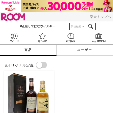
ROOM
楽天トップへ
詳細検索
Feed
見つける
お知らせ
商品
ユーザー
#オリジナル写真