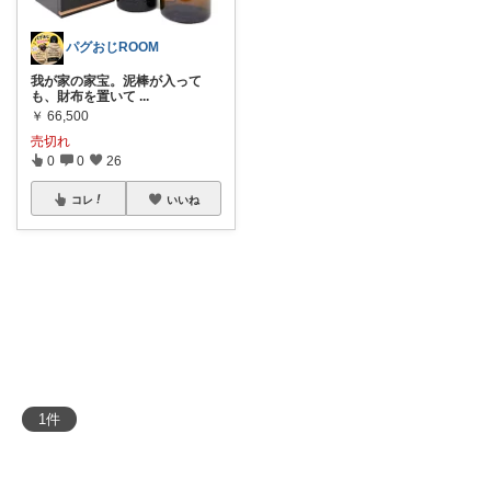
パグおじROOM
我が家の家宝。泥棒が入って
も、財布を置いて
...
￥
66,500
売切れ
0
0
26
コレ
いいね
1
件