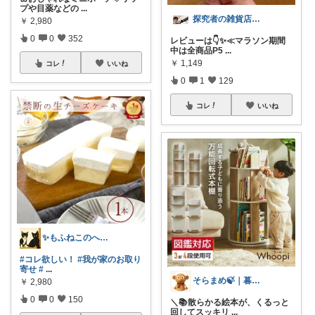
プや目薬などの
...
探究者の雑貨店⭐︎ ☀️🌻🍉✨
￥
2,980
0
0
352
レビューは👇✨≪マラソン期間
中は全商品P5
...
￥
1,149
コレ
いいね
0
1
129
コレ
いいね
✨もふねこのへや✨
#コレ欲しい！
#我が家のお取り
寄せ
#
...
そらまめ🍃｜暮らしの便利グッズ
￥
2,980
0
0
150
＼📚散らかる絵本が、くるっと
回してスッキリ
...