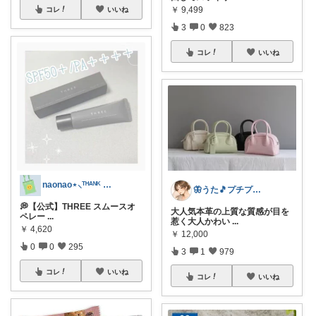
￥
9,499
コレ
いいね
3
0
823
コレ
いいね
naonao⋆⸜ᵀᴴᴬᴺᴷ ᵞᴼᵁ⸝⋆
🦋うた🎵プチプラでも妥協したくない
💭【公式】THREE スムースオ
大人気本革の上質な質感が目を
ペレー
...
惹く大人かわい
...
￥
4,620
￥
12,000
0
0
295
3
1
979
コレ
いいね
コレ
いいね