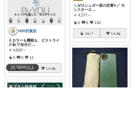
＼ゼロシュガー派の定番✨／ モ
ンスターエ
...
￥
4,277～
0
6
130
HiHi百貨店
コレ
いいね
💧カラーも機能も、どストライ
ク👍 🤍自分だ
...
￥
4,620～
0
0
12
10,000
件
以上
コレ
いいね
eyo8286 いつもありがとう💖
☀☔️折り畳むとスマホ程小さく
て良い👍高強
...
￥
2,200
0
0
77