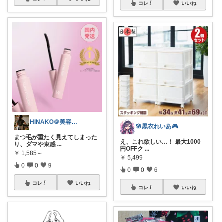
コレ
いいね
HINAKO＠美容大好き💄💗
🌸黒衣れいあ🎮
まつ毛が重たく見えてしまった
え、これ欲しい…！ 最大1000
り、ダマや束感
...
円OFFク
...
￥
1,585～
￥
5,499
0
0
9
0
0
6
コレ
いいね
コレ
いいね