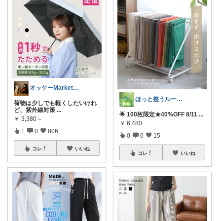
オッケーMarket🎀🛒
ほっと整うルーム🌿
荷物は少しでも軽くしたいけれ
ど、紫外線対策
...
🌟 100枚限定★40%OFF 8/11
...
￥
3,380～
￥
6,480
1
0
806
0
0
15
コレ
いいね
コレ
いいね