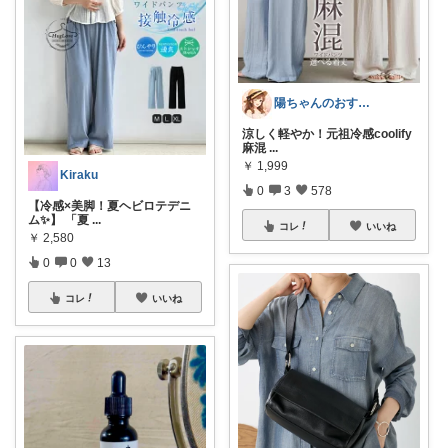
陽ちゃんのおすすめROOM
涼しく軽やか！元祖冷感coolify
麻混
...
￥
1,999
Kiraku
0
3
578
【冷感×美脚！夏ヘビロテデニ
ム✨】 「夏
...
コレ
いいね
￥
2,580
0
0
13
コレ
いいね