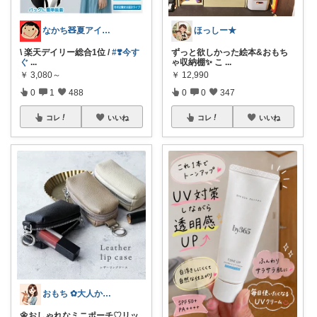
なかち🧸夏アイテム＆便利グッズ✨
ほっしー★
\ 楽天デイリー総合1位 /
#❣️今す
ずっと欲しかった絵本&おもち
ぐ
...
ゃ収納棚✨ こ
...
￥
3,080～
￥
12,990
0
1
488
0
0
347
コレ
いいね
コレ
いいね
おもち ✿大人かわいい×暮らし
🌼おしゃれなミニポーチ♡リッ