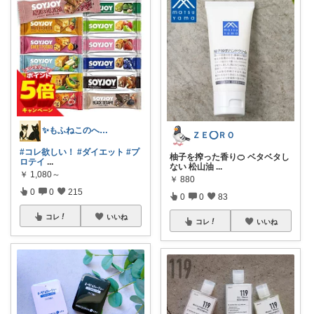
✨もふねこのへや✨
ＺＥ⭕ＲＯ
#コレ欲しい！
#ダイエット
#プ
柚子を搾った香り🍊 ベタベタし
ロテイ
...
ない 松山油
...
￥
1,080～
￥
880
0
0
215
0
0
83
コレ
いいね
コレ
いいね