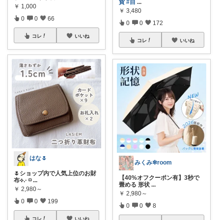
貨
#自
...
￥
1,000
￥
3,480
0
0
66
0
0
172
コレ
いいね
コレ
いいね
はな🌷
みくみ❇room
🌷ショップ内で人気上位のお財
【40%オフクーポン有】3秒で
布⟡.· ◽
...
畳める 形状
...
￥
2,980～
￥
2,980～
0
0
199
0
0
8
コレ
いいね