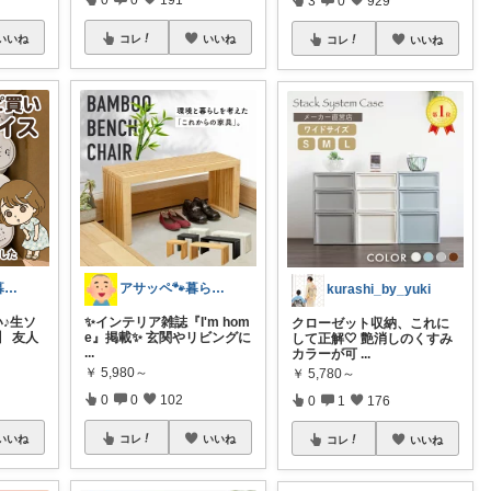
いいね
コレ
いいね
コレ
いいね
ひーちゃんの暮らしと服ROOM🌷
アサッペ🐾暮らしを整える愛用品セレクト
kurashi_by_yuki
♪生ソ
✨インテリア雑誌『I'm hom
クローゼット収納、これに
】 友人
e』掲載✨ 玄関やリビングに
して正解🤍 艶消しのくすみ
...
カラーが可
...
￥
5,980～
￥
5,780～
0
0
102
0
1
176
いいね
コレ
いいね
コレ
いいね