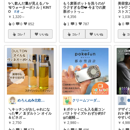
✨＼飲んだ量が見える／✨
もう麦茶ポットを洗うのが
美容室
🫧ウォーターボトル｜KINT
ラクすぎる🥹❤️ 今までの麦
ト✨🤍
O
#オ
...
茶ポットっ
...
ストス
￥
1,320～
￥
4,356
￥
1,03
0
0
852
1
3
787
0
コレ
いいね
コレ
いいね
コ
めろんぬ☕️北欧ナチュラルな暮らし
クリームソーダ♫昭和平成レトロ好き母
＼キッチンがおしゃれにな
📱ポケットにも入る超コン
デザイ
った🤎／ 🫒ダルトン オイル
パクトサイズ✨ わずか約57
れ✨ 
＆ビネガ
...
gの超軽
...
やすい
￥
2,750
￥
2,980～
￥
4,98
0
1
673
0
0
496
0