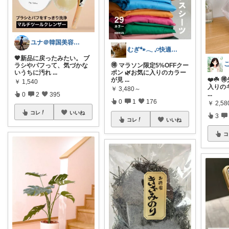
ユナ＠韓国美容と雑貨
むぎ🐾‪𓂃 𓈒𓏸快適な寝具紹介
🤎新品に戻ったみたい。 ブ
ラシやパフって、気づかな
🉐 マラソン限定5%OFFクー
いうちに汚れ
...
ポン 🌿お気に入りのカラー
が見
...
❤️☘️ 
￥
1,540
入りの
￥
3,480～
...
0
2
395
0
1
176
￥
2,5
コレ
いいね
3
コレ
いいね
コ