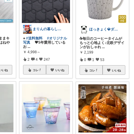
まりんの暮らしと体整え癒しROOM🌈
ほっきょく💎ダイヤモンド会員💎
ままキ
⭐︎
#送料無料
#オリジナル
☕毎日のコーヒータイムが
はねや
写真
🖤5年愛用している
もっと心地よく♪北欧デザイ
お
...
ンがおしゃれ
...
￥
4,998～
￥
2,199
2
4
247
0
1
53
いいね
コレ
いいね
コレ
いいね