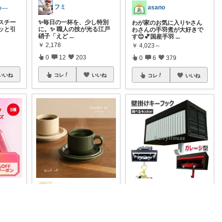
ペコ＠素敵なものを紹介しています
フミ
asano
スチー
✨毎日の一杯を、少し特別
わが家のお気に入り✨さん
ッと引
に。✨ 職人の技が光る江戸
わさんの手羽煮が大好きで
硝子「えど
...
す😊💕国産手羽
...
￥
2,178
￥
4,023～
0
12
203
0
6
379
いいね
コレ
いいね
コレ
いいね
coco🍒1歳👶🏻5歳🐈
Mr.シンポー
いって
【studio m’ グッドオル カッ
【遊ぶ心満載の鍵の定位置
IRのメ
プ＆ソーサー】ほっとひと
をスマートにキープする壁
...
掛けキーフック
...