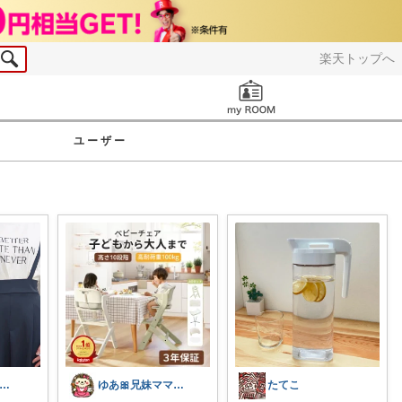
楽天トップへ
お知らせ
ユーザー
か┊小学生2人4人家族2LDK暮らし
ゆあ🎀兄妹ママの育児と暮らし
たてこ