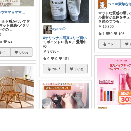
ゆづママ☆ママおすすめアイテム✩.*˚
マットな質感の黒い
ル素材が全体をキュ
き締めつつも、
...
ールド感かわいすぎ
 マット質感×メタリ
￥
19,800
ayano♡
ングの
...
1
0
105
0
#オリジナル写真
#リピ買い
＼ポイント10倍🌷／ 愛用中
0
63
コレ
の
...
￥
3,696～
レ
いいね
0
0
151
コレ
いいね
yoon
coco🍒1歳👶🏻5歳🐈
旅行のお供に持って
大正解だった、TIRT
イクフィ
...
355MX ラタンチェ