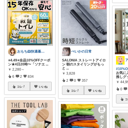
おもち🐹快適暮らし🌸オリ写🪴
ぺいかの日常
⭐️4.49⭐️全品10%OFFクーポ
SALONIA ストレートアイロ
ン★4日20時〜「ソナエ
...
ン 朝のスタイリングがもっ
と
...
#10%
￥
2,280～
お気に
￥
3,828
6
2
834
推しグ
2
0
357
￥
44,
コレ
いいね
0
コレ
いいね
コ