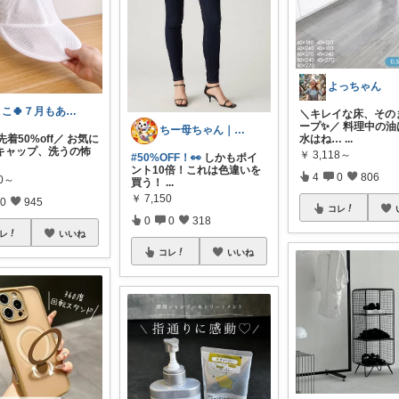
よっちゃん
ここ🍀７月もありがとう🍀
＼キレイな床、その
ープ✨／ 料理中の油
ちー母ちゃん｜食べて泳いで記録中
水はね…
...
🉐先着50%off／ お気に
キャップ、洗うの怖
￥
3,118～
#50%OFF！👀
しかもポイ
ント10倍！これは色違いを
4
0
806
80～
買う！
...
￥
7,150
0
945
コレ
0
0
318
レ
いいね
コレ
いいね