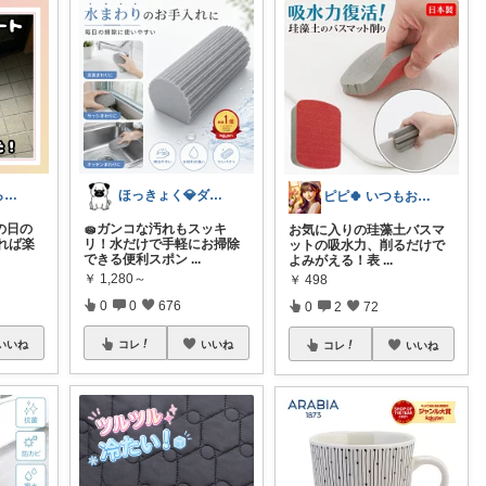
アサッペ🐾暮らしを整える愛用品セレクト
ほっきょく💎ダイヤモンド会員💎
ピピ🍀 いつもお立ち寄りありがとう🥰
の日の
🧽ガンコな汚れもスッキ
お気に入りの珪藻土バスマ
れば楽
リ！水だけで手軽にお掃除
ットの吸水力、削るだけで
できる便利スポン
...
よみがえる！表
...
￥
1,280～
￥
498
0
0
676
0
2
72
いいね
コレ
いいね
コレ
いいね