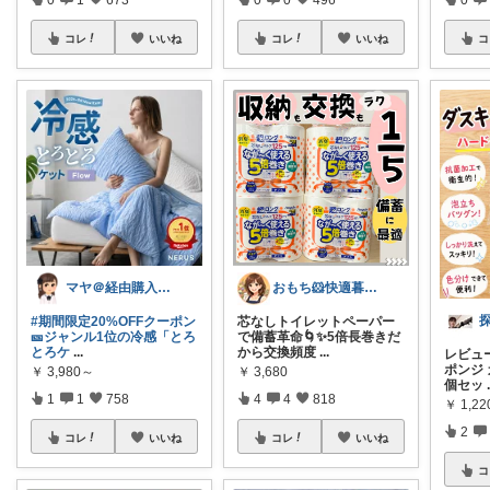
コレ
いいね
コレ
いいね
コ
マヤ＠経由購入に感謝❤️
おもち🐹快適暮らし🌸オリ写🪴
#期間限定20%OFFクーポン
芯なしトイレットペーパー
🎫ジャンル1位の冷感「とろ
で備蓄革命🌀✨5倍長巻きだ
とろケ
...
から交換頻度
...
レビュー
ポンジ 
￥
3,980～
￥
3,680
個セッ
1
1
758
4
4
818
￥
1,22
2
コレ
いいね
コレ
いいね
コ