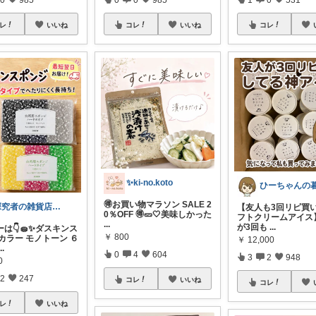
レ
いいね
コレ
いいね
コレ
✨️ki-no.koto
🉐お買い物マラソン SALE 2
探究者の雑貨店⭐︎ ☀️🌻🍉✨
【友人も3回リピ買い
0％OFF 🉐🥒🤍美味しかった
フトクリームアイス
...
が3回も
...
は👇🧽✨ダスキンス
￥
800
カラー モノトーン ６
￥
12,000
...
0
4
604
3
2
948
0
2
247
コレ
いいね
コレ
レ
いいね