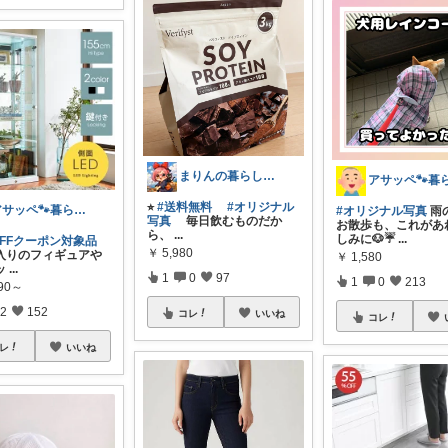
まりんの暮らしと体整え癒しROOM🌈
⭐︎
#送料無料
#オリジナル
アサッペ🐾暮らしを整える愛用品セレクト
#オリジナル写真
雨
写真
毎日飲むものだか
お散歩も、これがあ
ら、
...
しみに🐶☔️
...
OFFクーポン対象品
￥
5,980
入りのフィギュアや
￥
1,580
ッ
...
1
0
97
1
0
213
990～
2
152
コレ
いいね
コレ
レ
いいね