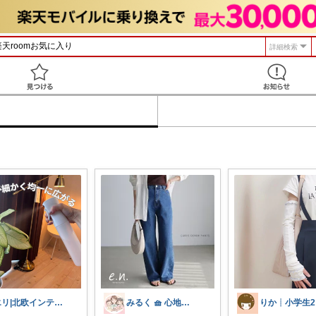
詳細検索
見つける
エリ|北欧インテリアと愛用品|朝コレ
みるく 🧺 心地よい、上質な暮らしを
り