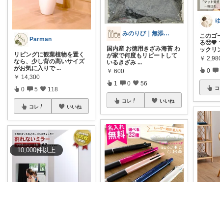
みのりび｜無添加・オーガニック食品
このゴ
Parman
る🥹
国内産 お徳用きざみ海苔 わ
ックリ
リビングに観葉植物を置く
が家で何度もリピートして
￥
2,98
なら、少し背の高いサイズ
いるきざみ
...
がお気に入りで
...
0
￥
600
￥
14,300
1
0
56
コ
0
5
118
コレ
いいね
コレ
いいね
10,000
件
以上
40代現役介護福祉士/仕事も休日も快適に
【ECC
アサッペ🐾暮らしを整える愛用品セレクト