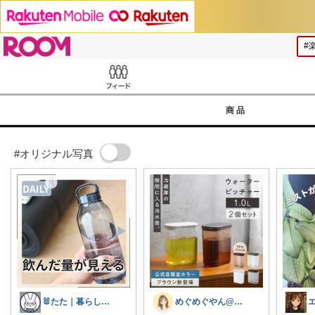
ROOM
Feed
商品
#オリジナル写真
🐰たた｜暮らしと子育て
めぐめぐやん@2児ママ×ゆるっと暮らし