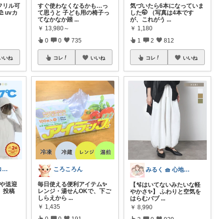
️フリル可
すぐ使わなくなるかも…っ
気づいたら6本になっていま
 uvカ
て思うと 子ども用の椅子っ
した🤭 （写真は4本です
てなかなか踏
...
が、これがう
...
￥
13,980～
￥
1,180
0
0
735
1
2
812
いいね
コレ
いいね
コレ
いいね
みーゆー♡朝コレ♡ママお助け隊
ころころん
みるく 🧺 心地よい、上質な暮らしを
びや送迎
毎日使える便利アイテム✨
【🫧はいてないみたいな軽
 投稿
レンジ・湯せんOKで、下ご
やかさ✨】 ふわりと空気を
しらえから
...
はらむバブ
...
￥
1,435
￥
8,990
0
0
191
3
0
929