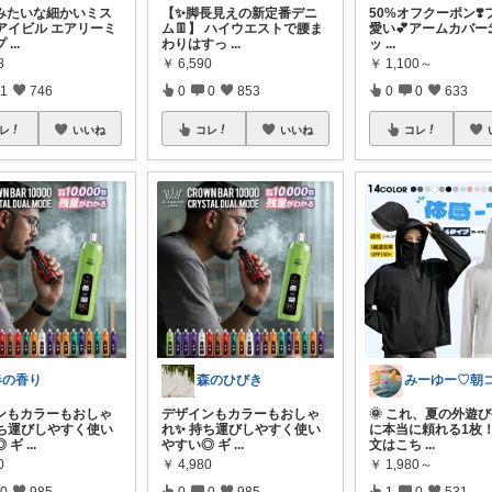
みたいな細かいミス
【✨脚長見えの新定番デニ
50%オフクーポン❣
 アイビル エアリーミ
ム👖】 ハイウエストで腰ま
愛い💕アームカバー⛱️
プ
...
わりはすっ
...
ッ
...
8
￥
6,590
￥
1,100～
1
746
0
0
853
0
0
633
レ
いいね
コレ
いいね
コレ
春の香り
森のひびき
ンもカラーもおしゃ
デザインもカラーもおしゃ
🌞 これ、夏の外遊
持ち運びしやすく使い
れ✨ 持ち運びしやすく使い
に本当に頼れる1枚！
◎ ギ
...
やすい◎ ギ
...
文はこち
...
0
￥
4,980
￥
1,980～
0
985
0
0
985
1
0
531